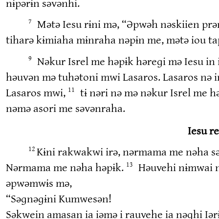
nɨpərɨn səvənhi.
Mətə Iesu rɨni mə, “Əpwəh nəskiien prən 
7
tiharə kɨmiaha mɨnraha nəpɨn me, mətə iou ta
Nəkur Isrel me həpɨk həreɡi mə Iesu i
9
həuvən mə tuhətoni mwi Lasaros. Lasaros nə in
Lasaros mwi,
tɨ nəri nə mə nəkur Isrel me 
11
nəmə asori me səvənraha.
Iesu r
Kɨni rakwakwi irə, nərmama me nəha sə
12
Nərmama me nəha həpɨk.
Həuvehi nɨmwai 
13
əpwəmwɨs mə,
“Səɡnəɡɨni Kumwesən!
Səkwein amasan ia iəmə i rauvehe ia nəɡhi Iə