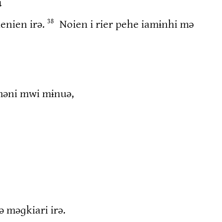
u
ienien irə.
Noien i rier pehe iamɨnhi mə
38
ɨməni mwi mɨnuə,
ə məɡkiari irə.