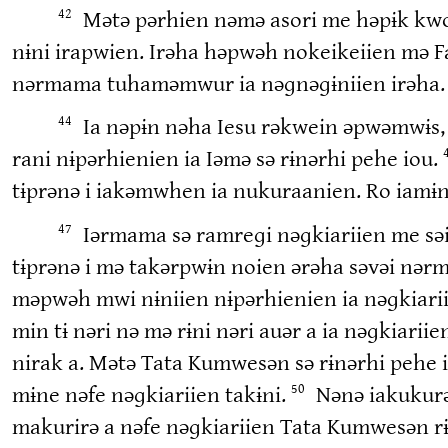
Mətə pərhien nəmə asori me həpɨk kwop
42
nɨni irapwien. Irəha həpwəh nokeikeiien mə F
nərmama tuhaməmwur ia nəɡnəɡɨniien irəha. I
Ia nəpɨn nəha Iesu rəkwein əpwəmwɨs, 
44
rani nɨpərhienien ia Iəmə sə rɨnərhi pehe iou.
tɨprənə i iakəmwhen ia nukuraanien. Ro iamɨnh
Iərmama sə ramreɡi nəɡkiariien me sə
47
tɨprənə i mə takərpwɨn noien ərəha səvəi nə
məpwəh mwi nɨniien nɨpərhienien ia nəɡkiarii
min tɨ nəri nə mə rɨni nəri auər a ia nəɡkiariie
nirak a. Mətə Tata Kumwesən sə rɨnərhi pehe i
mɨne nəfe nəɡkiariien takɨni.
Nənə iakukurə
50
makurirə a nəfe nəɡkiariien Tata Kumwesən rɨ