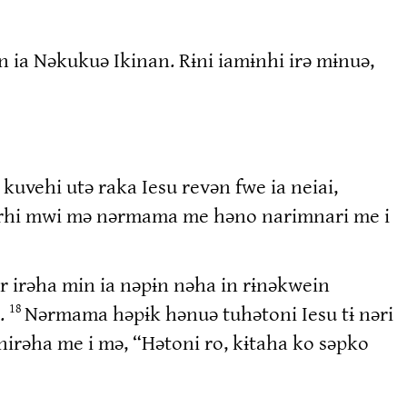
en ia Nəkukuə Ikinan. Rɨni iamɨnhi irə mɨnuə,
kuvehi utə raka Iesu revən fwe ia neiai,
 rɨrhi mwi mə nərmama me həno narimnari me i
 irəha min ia nəpɨn nəha in rɨnəkwein
.
Nərmama həpɨk hənuə tuhətoni Iesu tɨ nəri
18
nirəha me i mə, “Hətoni ro, kɨtaha ko səpko