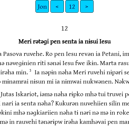
Jon
<
12
>
12
Meri rətəɡi pen senta ia nɨsui Iesu
 Pasova ruvehe. Ro pen Iesu revən ia Petani, im
 nəveɡɨnien riti sənəi Iesu fwe ikɨn. Marta rasu
irəha min.
Ia nəpɨn nəha Meri ruvehi nɨpəri 
3
nənə mɨnamrai nɨsun mi ia nɨmwai nukwənen. Nək
ə Jutas Iskariot, iəmə nəha rɨpko mhə tui truv
ari ia senta nəha? Kukurən nuvehiien silin me k
ɨpkɨni mhə nəɡkiariien nəha tɨ nəri nə mə in ro
nə mə in rauvehi tənərɨpw irəha kamhəvai pen m