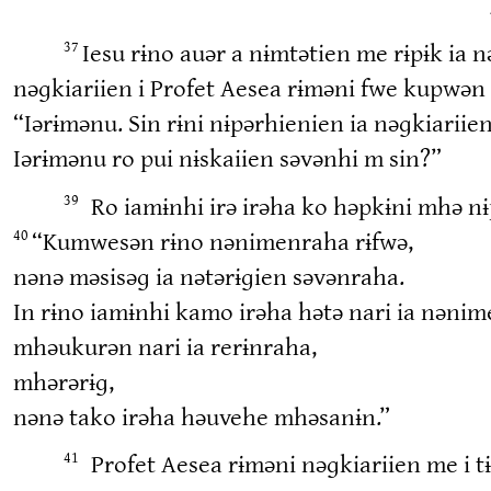
Iesu rɨno auər a nɨmtətien me rɨpɨk ia 
37
nəɡkiariien i Profet Aesea rɨməni fwe kupwən 
“Iərɨmənu. Sin rɨni nɨpərhienien ia nəɡkiarii
Iərɨmənu ro pui nɨskaiien səvənhi m sin?”
Ro iamɨnhi irə irəha ko həpkɨni mhə nɨ
39
“Kumwesən rɨno nənimenraha rɨfwə,
40
nənə məsisəɡ ia nətərɨɡien səvənraha.
In rɨno iamɨnhi kamo irəha hətə nari ia nəni
mhəukurən nari ia rerɨnraha,
mhərərɨɡ,
nənə tako irəha həuvehe mhəsanɨn.”
Profet Aesea rɨməni nəɡkiariien me i tɨ
41