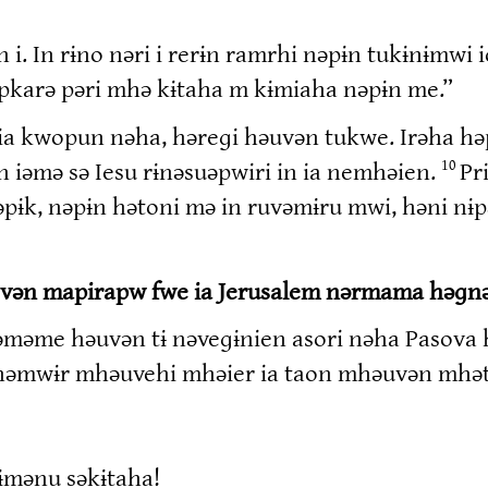
i. In rɨno nəri i rerɨn ramrhi nəpɨn tukɨnɨmwi i
pkarə pəri mhə kɨtaha m kɨmiaha nəpɨn me.”
n ia kwopun nəha, həreɡi həuvən tukwe. Irəha h
 iəmə sə Iesu rɨnəsuəpwiri in ia nemhəien.
Pr
10
həpɨk, nəpɨn hətoni mə in ruvəmɨru mwi, həni n
evən mapirapw fwe ia Jerusalem nərmama həɡnə
məme həuvən tɨ nəveɡɨnien asori nəha Pasova h
nəmwɨr mhəuvehi mhəier ia taon mhəuvən mhətə
rɨmənu səkɨtaha!