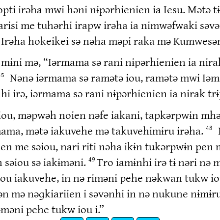
ti irəha mwi həni nɨpərhienien ia Iesu. Mətə t
arisi me tuhərhi irapw irəha ia nimwəfwaki səv
rəha hokeikei sə nəha məpi raka mə Kumwesən 
mɨni mə, “Iərmama sə rani nɨpərhienien ia nirak
Nənə iərmama sə ramətə iou, ramətə mwi Iəmə
45
i irə, iərmama sə rani nɨpərhienien ia nirak tr
iou, məpwəh noien nəfe iakani, tapkərpwɨn mhə
rmama, mətə iakuvehe mə takuvehimɨru irəha.
48
en me səiou, nari riti nəha ikɨn tukərpwɨn pe
n səiou sə iakɨməni.
Tro iamɨnhi irə tɨ nəri nə
49
ou iakuvehe, in nə rɨməni pehe nəkwan tukw iou
n mə nəɡkiariien i səvənhi in nə nukune nɨmɨrui
məni pehe tukw iou i.”