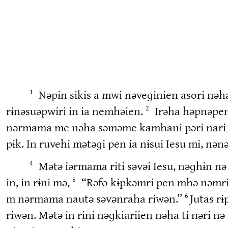
Nəpɨn sikis a mwi nəveɡɨnien asori nəha
1
rɨnəsuəpwiri in ia nemhəien.
Irəha həpnəpenə
2
nərmama me nəha səməme kamhani pəri nari 
pɨk. In ruvehi mətəɡi pen ia nɨsui Iesu mi, 
Mətə iərmama riti səvəi Iesu, nəɡhɨn n
4
in, in rɨni mə,
“Rəfo kɨpkəmri pen mhə nəmri n
5
m nərmama nautə səvənraha riwən.”
Jutas r
6
riwən. Mətə in rɨni nəɡkiariien nəha tɨ nəri 