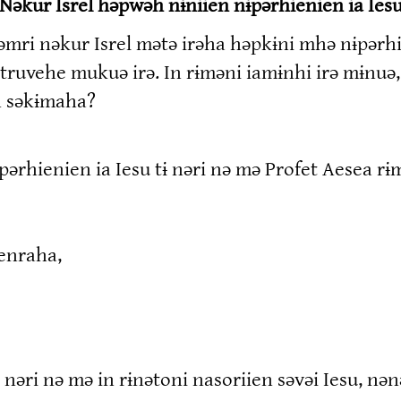
Nəkur Isrel həpwəh nɨniien nɨpərhienien ia Ies
nəmri nəkur Isrel mətə irəha həpkɨni mhə nɨpərh
truvehe mukuə irə. In rɨməni iamɨnhi irə mɨnuə,
en səkɨmaha?
pərhienien ia Iesu tɨ nəri nə mə Profet Aesea r
menraha,
 nəri nə mə in rɨnətoni nasoriien səvəi Iesu, nən