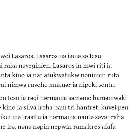
wei Lasaros. Lasaros nə iəmə sə Iesu
i raka nəveɡɨnien. Lasaros in mwi riti ia
senta kɨno ia nat atukwatukw nənimen rutə
wai nimwə ruvehe mukuər ia nɨpeki senta.
ei pen Iesu ia rəɡi nərmama səməme haməmwəki
ɨno ia silva irəha pam tri hantret, kuvei pen
keikei mə trasitu ia nərmama nautə səvənraha
ane irə, nənə nəpɨn nepwɨn ramakres afafa