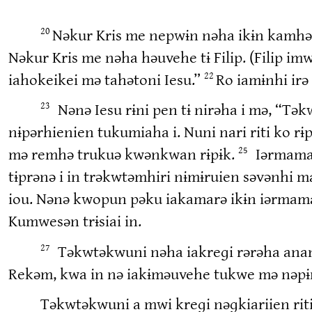
Nəkur Kris me nepwɨn nəha ikɨn kamhə
20
Nəkur Kris me nəha həuvehe tɨ Filip. (Filip im
iahokeikei mə tahətoni Iesu.”
Ro iamɨnhi irə
22
Nənə Iesu rɨni pen tɨ nirəha i mə, “T
23
nɨpərhienien tukumiaha i. Nuni nari riti ko
mə remhə trukuə kwənkwan rɨpɨk.
Iərmama 
25
tɨprənə i in trəkwtəmhiri nɨmɨruien səvənhi 
iou. Nənə kwopun pəku iakamarə ikɨn iərmama 
Kumwesən trɨsiai in.
Təkwtəkwuni nəha iakreɡi rərəha anan.
27
Rekəm, kwa in nə iakɨməuvehe tukwe mə nəpɨn 
Təkwtəkwuni a mwi kreɡi nəɡkiariien riti