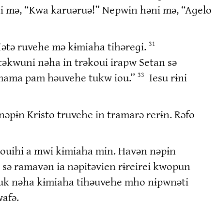
 mə, “Kwa karuəruə!” Nepwɨn həni mə, “Aɡelo
 Mətə ruvehe mə kɨmiaha tihəreɡi.
31
əkwuni nəha in trəkoui irapw Setan sə
ərmama pam həuvehe tukw iou.”
Iesu rɨni
33
pɨn Kristo truvehe in tramarə rerɨn. Rəfo
n ouihi a mwi kɨmiaha min. Havən nəpɨn
sə ramavən ia nəpitəvien rɨreirei kwopun
atuk nəha kɨmiaha tihəuvehe mho nɨpwnəti
afə.