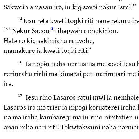
Səkwein amasan irə, in kiɡ səvəi nəkur Isrel!”
Iesu rətə kwəti toɡki riti nənə rəkure i
14
a
“Nəkur Saeon
tihəpwəh nehekɨrien.
15
Hətə ro kiɡ səkɨmiaha rauvehe,
maməkure ia kwəti toɡki riti.”
Ia nəpɨn nəha nərmama me səvəi Iesu hə
16
rerɨnraha rɨrhi mə kɨmərai pen narimnari me 
irə.
Iesu rɨno Lasaros rətui mwi ia nemhə
17
Lasaros irə mə trier ia nɨpəɡi kəruəterei irə
nə mə irəha kamhəreɡi mə in rɨno nɨmtətien 
anan mhə nari riti! Təkwtəkwuni nəha nərma