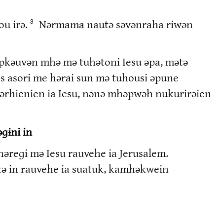
ou irə.
Nərmama nautə səvənraha riwən
8
əpkəuvən mhə mə tuhətoni Iesu əpa, mətə
is asori me hərai sun mə tuhousi əpune
ɨpərhienien ia Iesu, nənə mhəpwəh nukurirəien
ɡɨni in
əreɡi mə Iesu rauvehe ia Jerusalem.
 in rauvehe ia suatuk, kamhəkwein