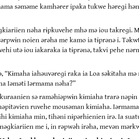
ama səməme kamhərer ipaka tukwe həreɡi həni
nəɡkiariien nəha rɨpkuvehe mhə mə iou takreɡi.
rpwɨn noien ərəha me kamo ia tɨprənə i. Təkwt
vehi utə iou iakaraka ia tɨprənə, takvi pehe n
“Kɨmaha iahəuvəreɡi raka ia Loa səkɨtaha mə nə
əha Iəməti Iərmama nəha?”
“Nukuraanien sə raməhiəpwɨn kɨmiaha trarə nəpɨ
nəpitəvien ruvehe mousəman kɨmiaha. Iərmama 
hi kɨmiaha min, tihəni nɨpərhienien irə. Ia su
 nəɡkiariien me i, in rəpwəh irəha, mevən mərkw