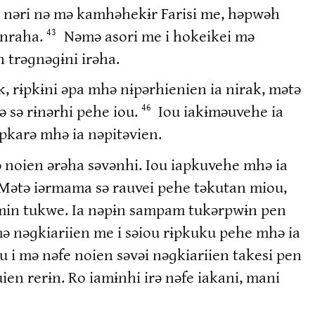
ɨ nəri nə mə kamhəhekɨr Farisi me, həpwəh
ənraha.
Nəmə asori me i hokeikei mə
43
trəɡnəɡɨni irəha.
, rɨpkɨni əpa mhə nɨpərhienien ia nirak, mətə
 sə rɨnərhi pehe iou.
Iou iakɨməuvehe ia
46
ɨpkarə mhə ia nəpitəvien.
 noien ərəha səvənhi. Iou iapkuvehe mhə ia
Mətə iərmama sə rauvei pehe təkutan miou,
n min tukwe. Ia nəpɨn sampam tukərpwɨn pen
 mə nəɡkiariien me i səiou rɨpkuku pehe mhə ia
 i mə nəfe noien səvəi nəɡkiariien takesi pen
en rerɨn. Ro iamɨnhi irə nəfe iakani, mani