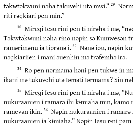
təkwtəkwuni nəha takuvehi utə mwi.”
Nərm
29
riti rəɡkiari pen min.”
Mɨreɡi Iesu rɨni pen tɨ nirəha i mə, “
30
Təkwtəkwuni nəha rɨno nəpɨn sə Kumwesən trə
ramərɨmənu ia tɨprənə i.
Nənə iou, nəpɨn ku
32
nəɡkiariien i mani əuenhɨn mə trəfemhə irə.
Ro pen nərmama həni pen tukwe in mə, 
34
ikani mə tukuvehi utə Iəməti Iərmama? Sin n
Mɨreɡi Iesu rɨni pen tɨ nirəha i mə, 
35
nukuraanien i ramarə ihi kɨmiaha min, kamo 
ramevən ikɨn.
Nəpɨn nukuraanien i ramarə i
36
nukuraanien ia kɨmiaha.” Nəpɨn Iesu rɨni pam