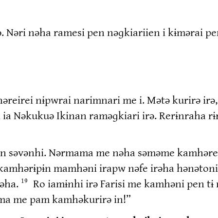
rə. Nəri nəha ramesi pen nəɡkiariien i kɨmərai p
reirei nɨpwrai narimnari me i. Mətə kurirə irə, 
i ia Nəkukuə Ikinan raməɡkiari irə. Rerɨnraha
ien səvənhi. Nərmama me nəha səməme kamhərer
ha kamhərɨpɨn mamhəni irapw nəfe irəha hənətoni
nəha.
Ro iamɨnhi irə Farisi me kamhəni pen tɨ 
19
ma me pam kamhəkurirə in!”