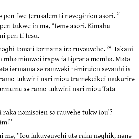
en fwe Jerusalem tɨ nəveɡɨnien asori.
21
i pen tukwe in mə, “Iəmə asori. Kɨmaha
i pen tɨ Iesu.
 nəɡhi Iəməti Iərmama irə ruvəuvehe.
Iakani
24
ən mhə mɨmwei irapw ia tɨprənə memhə. Mətə
mətə iərmama sə rəmwəki nɨmɨruien səvənhi ia
ramo tukwini nari miou traməkeikei mukurirə
Iərmama sə ramo tukwini nari miou Tata
i raka nəmisəien sə rauvehe tukw iou’?
ɨm!”
i mə, “Iou iakuvəuvehi utə raka nəɡhɨk, nənə