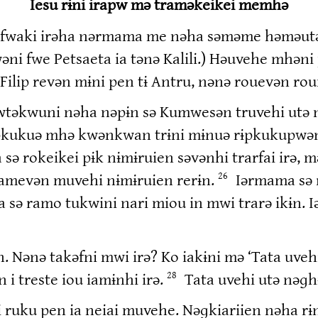
Iesu rɨni irapw mə traməkeikei memhə
fwaki irəha nərmama me nəha səməme həməutə p
wəni fwe Petsaeta ia tənə Kalili.) Həuvehe mhən
 Filip revən mɨni pen tɨ Antru, nənə rouevən roun
əkwtəkwuni nəha nəpɨn sə Kumwesən truvehi utə
 rɨpkukuə mhə kwənkwan trɨni mɨnuə rɨpkukupw
sə rokeikei pɨk nɨmɨruien səvənhi trarfai irə, 
mamevən muvehi nɨmɨruien rerɨn.
Iərmama sə 
26
sə ramo tukwini nari miou in mwi trarə ikɨn. 
 Nənə takəfni mwi irə? Ko iakɨni mə ‘Tata uveh
i treste iou iamɨnhi irə.
Tata uvehi utə nəɡh
28
 ruku pen ia neiai muvehe. Nəɡkiariien nəha rɨn