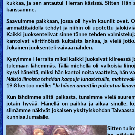
kukkaa, ja sen antautui Herran käsissä. Sitten Hän 
kanssamme.
Saavuimme paikkaan, jossa oli hyvin kauniit ovet. Ove
ammattitaidolla tehdyt ja niihin oli upotettu jaloki
Kaikki juoksentelivat sinne tänne tehden valmisteluja.
kantoivat värttinöissä kultaista lankaa, ja vielä jotkut
Jokainen juoksenteli vaivaa nähden.
Kysyimme Herralta miksi kaikki juoksivat kiireessä ja
tulemaan lähemmäs. Tällä miehellä oli valkoisia liino
kysyi häneltä, miksi hän kantoi noita vaatteita, hän va
Näistä liinoista tehdään kaapuja lunastetuille, mahtaval
19:8
kertoo meille: ”
Ja hänen annettiin pukeutua liinav
Kun lähdimme siitä paikasta, tunsimme vielä suuremp
jotain hyvää. Hänellä on paikka ja aikaa sinulle, k
silmämme näkivät jokaisen yksityiskohdan Taivaassa. J
kunniaa Jumalalle.
Sitten tuli