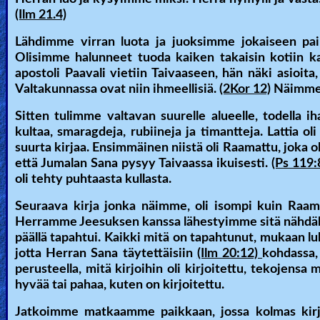
(Ilm 21.4)
Heaven
Lähdimme virran luota ja juoksimme jokaiseen pa
Olisimme halunneet tuoda kaiken takaisin kotiin 
Hell
apostoli Paavali vietiin Taivaaseen, hän näki asioit
Valtakunnassa ovat niin ihmeellisiä.
(2Kor 12)
Näimme a
Sitten tulimme valtavan suurelle alueelle, todella i
Prayer
kultaa, smaragdeja, rubiineja ja timantteja. Lattia o
suurta kirjaa. Ensimmäinen niistä oli Raamattu, joka o
että Jumalan Sana pysyy Taivaassa ikuisesti.
(Ps 119:
Bible/Study
oli tehty puhtaasta kullasta.
Seuraava kirja jonka näimme, oli isompi kuin Raamatt
Herramme Jeesuksen kanssa lähestyimme sitä nähdäksem
Jesus
päällä tapahtui. Kaikki mitä on tapahtunut, mukaan luk
jotta Herran Sana täytettäisiin
(Ilm 20:12)
kohdassa, 
perusteella, mitä kirjoihin oli kirjoitettu, tekojensa 
hyvää tai pahaa, kuten on kirjoitettu.
Warfare
Jatkoimme matkaamme paikkaan, jossa kolmas kirja ol