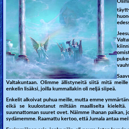
🎞
Olim
täytt
Bible
huon
Movies
edes
Jees
🎞
Valt
Gospel
kiinn
omi
Videos
pukeu
vauht
🎞
Saav
Godly
Valtakuntaan. Olimme ällistyneitä siitä mitä mei
Movies
enkelin lisäksi, joilla kummallakin oli neljä siipeä.
Enkelit alkoivat puhua meille, mutta emme ymmärtänee
🎞
eikä se kuulostanut miltään maalliselta kieleltä
suunnattoman suuret ovet. Näimme ihanan paikan, jossa
CBN
sydämemme. Raamattu kertoo, että Jumala antaa meil
Videos