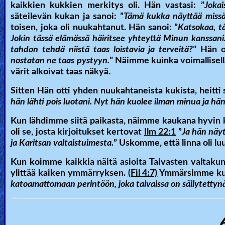
kaikkien kukkien merkitys oli. Hän vastasi:
”
Joka
säteilevän kukan ja sanoi:
”
Tämä kukka näyttää miss
toisen, joka oli nuukahtanut. Hän sanoi:
”
Katsokaa, tä
Jokin tässä elämässä häiritsee yhteyttä Minun kanssani
tahdon tehdä niistä taas loistavia ja terveitä?
”
Hän o
nostatan ne taas pystyyn.
”
Näimme kuinka voimallisella
värit alkoivat taas näkyä.
Sitten Hän otti yhden nuukahtaneista kukista, heitti 
hän lähti pois luotani. Nyt hän kuolee ilman minua ja hä
Kun lähdimme siitä paikasta, näimme kaukana hyvin ka
oli se, josta kirjoitukset kertovat
Ilm 22:1
”
Ja hän näyt
ja Karitsan valtaistuimesta.
” Uskomme, että linna oli luu
Kun koimme kaikkia näitä asioita Taivasten valtakunna
ylittää kaiken ymmärryksen.
(Fil 4:7)
Ymmärsimme kut
katoamattomaan perintöön, joka taivaissa on säilytettynä