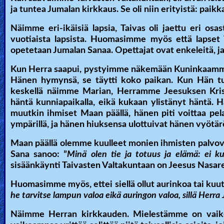
ja tuntea Jumalan kirkkaus. Se oli niin erityistä: paikka,
Näimme eri-ikäisiä lapsia, Taivas oli jaettu eri osa
vuotiaista lapsista. Huomasimme myös että lapset Ta
opetetaan Jumalan Sanaa. Opettajat ovat enkeleitä, ja o
Kun Herra saapui, pystyimme näkemään Kuninkaamm
Hänen hymynsä, se täytti koko paikan. Kun Hän tul
keskellä näimme Marian, Herramme Jeesuksen Kris
häntä kunniapaikalla, eikä kukaan ylistänyt häntä. 
muutkin ihmiset Maan päällä, hänen piti voittaa pel
ympärillä, ja hänen hiuksensa ulottuivat hänen vyötär
Maan päällä olemme kuulleet monien ihmisten palvova
Sana sanoo: ”
Minä olen tie ja totuus ja elämä: ei k
sisäänkäynti Taivasten Valtakuntaan on Jeesus Nasare
Huomasimme myös, ettei siellä ollut aurinkoa tai kuu
he tarvitse lampun valoa eikä auringon valoa, sillä Herra J
Näimme Herran kirkkauden. Mielestämme on vaikea 