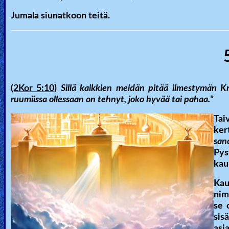
Jumala siunatkoon teitä.
(2Kor 5:10)
Sillä kaikkien meidän pitää ilmestymän K
ruumiissa ollessaan on tehnyt, joko hyvää tai pahaa.
”
Tai
ker
san
Pys
kau
Kau
nim
se 
sis
asi