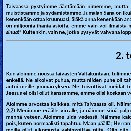
Taivaassa pystyimme ääntämään nimemme, mutta ku
Other
muististamme ja sydämistämme. Jumalan Sana on ikuin
Languages
kenenkään ottaa kruunuasi, äläkä anna kenenkään anasta
on miljoonia ihania asioita, emme vain voi ilmaista 
sinua!
” Kuitenkin, vain ne, jotka pysyvät vahvana lopp
Contact/Feedback/Donate
2. t
Follow
us
Social
Kun aloimme nousta Taivasten Valtakuntaan, tulimme k
Media
enkeliä. Ne alkoivat puhua, mutta niiden puhe oli 
antoi meille ymmärryksen. Ne toivottivat meidät ter
Jeesus ei olisi ollut kanssamme, emme olisi koskaan vo
PDF
Aloimme arvostaa kaikkea, mitä Taivaassa oli. Näi
Books
2:7)
Menimme eräälle virralle, ja näimme siinä paljon
mennä veteen. Aloimme uida vedessä. Näimme kaloj
Random
pois, kuten normaalisti tapahtuu Maan päällä; Herran lä
Video
meillä ollut aikomusta vahingoittaa niitä. Olin niin