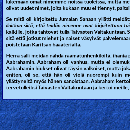
lukemaan omat nimemme noissa tuoleissa, mutta me
olivat uudet nimet, joita kukaan muu ei tiennyt, paits
Se mitä oli kirjoitettu Jumalan Sanaan yllätti meidät:
iloitkaa siitä, että teidän nimenne ovat kirjoitettuna tai
kaikille, jotka tahtovat tulla Taivasten Valtakuntaan. S
sitä että jotkut miehet ja naiset väsyivät palvelemaan
poistetaan Karitsan hääaterialta.
Herra salli meidän nähdä raamatunhenkilöitä, ihani
Aabrahamin. Aabraham oli vanhus, mutta ei olemukse
Aabrahamin hiukset olivat täysin valkoiset, mutta joka
eniten, oli se, että hän oli vielä nuorempi kui
yllättyneitä myös hänen sanoistaan. Aabraham kertoi
tervetulleiksi Taivasten Valtakuntaan ja kertoi meille,