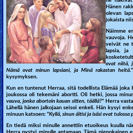
he näkivät
Hänen rakka
olevan lap
jokaista nii
Näimme enk
vauvoja. He
veivät ne 
lapsia, ja
kosketetult
ovat niitä,
Nämä ovat minun lapsiani, ja Minä rakastan heitä.
kysymyksen.
Kun en tuntenut Herraa, sitä todellista Elämää joka 
joukossa oli tekemäni abortti. Oli hetki, jossa minu
vauva, jonka abortoin kauan sitten, täällä?
” Herra vasta
Lähellä hänen jalkojaan seisoi enkeli. Hän kysyi enkel
minuun katsoen: ”
Kyllä, sinun äitisi ja isäsi ovat tulossa 
En tiedä miksi minulle annettiin etuoikeus kuulla nä
Herra pystyi minulle antamaan. Tämä pienokainen ei