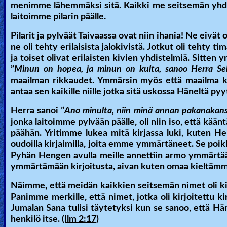
menimme lähemmäksi sitä. Kaikki me seitsemän yhdes
Revelations
laitoimme pilarin päälle.
Pilarit ja pylväät Taivaassa ovat niin ihania! Ne eivät
ne oli tehty erilaisista jalokivistä. Jotkut oli tehty t
Testimonies
ja toiset olivat erilaisten kivien yhdistelmiä. Sitte
”
Minun on hopea, ja minun on kulta, sanoo Herra Se
maailman rikkaudet. Ymmärsin myös että maailma k
Evangelism
antaa sen kaikille niille jotka sitä uskossa Häneltä pyy
Herra sanoi ”
Ano minulta, niin minä annan pakanakansa
jonka laitoimme pylvään päälle, oli niin iso, että kää
Documentaries
päähän. Yritimme lukea mitä kirjassa luki, kuten Herr
oudoilla kirjaimilla, joita emme ymmärtäneet. Se poikke
Pyhän Hengen avulla meille annettiin armo ymmärtää s
Islam
ymmärtämään kirjoitusta, aivan kuten omaa kieltämm
Näimme, että meidän kaikkien seitsemän nimet oli kirjo
Panimme merkille, että nimet, jotka oli kirjoitettu k
Other
Jumalan Sana tulisi täytetyksi kun se sanoo, että H
henkilö itse.
(Ilm 2:17)