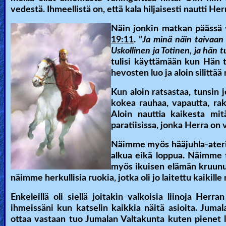
vedestä. Ihmeellistä on, että kala hiljaisesti nautti He
Ask
Näin jonkin matkan päässä v
AI
19:11
. ”
Ja minä näin taivaan 
Uskollinen ja Totinen, ja hän 
Bible
tulisi käyttämään kun Hän
Questions
hevosten luo ja aloin silittää
Something
Kun aloin ratsastaa, tunsin 
kokea rauhaa, vapautta, rak
Funny...
Aloin nauttia kaikesta mit
paratiisissa, jonka Herra on 
2nd
Page,
Näimme myös hääjuhla-ateriapö
alkua eikä loppua. Näimme tuo
Older
myös ikuisen elämän kruunut
Material
näimme herkullisia ruokia, jotka oli jo laitettu kaikille
Enkeleillä oli siellä joitakin valkoisia liinoja Herr
ihmeissäni kun katselin kaikkia näitä asioita. Juma
×
ottaa vastaan tuo Jumalan Valtakunta kuten pienet 