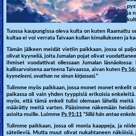
pys
ja 
kul
Tuossa kaupungissa oleva kulta on kuten Raamattu sen
kultaa ei voi verrata Taivaan kullan kimallukseen ja k
Tämän jälkeen meidät vietiin paikkaan, jossa oi paljon
olivat kyyneliä, joita Jumalan pojat olivat vuodattanee
ihmiset vuodattivat ollessaan Jumalan läsnäolossa:
kallisarvoisena aarteena Taivaassa, aivan kuten
Ps 56
kyyneleeni, ovathan ne sinun kirjassasi.
”
Tulimme myös paikkaan, jossa monet monet enkelit ol
paikassa oli vain yhden tyyppisiä erikoisia enkeleitä.
myös, että tämä enkeli tulisi olemaan lähellä meitä
määrätty meitä varten. Pääsimme näkemään heidän pi
asioita muille. Luimme
Ps 91:11
”
Sillä hän antaa enkeleil
Tulimme paikkaan, jossa oli monia kaappeja, ja niiden
säteileviä. Mutta muut olivat nukahtaneen näköisiä,