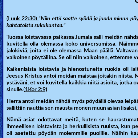
(Luuk 22:30)
”
Niin että saatte syödä ja juoda minun pöy
kahtatoista sukukuntaa.
”
Tuossa loistavassa paikassa Jumala salli meidän näh
kuvitella olla olemassa koko universumissa. Näimme 
jalokiviä, joita ei ole olemassa Maan päällä. Valtavan 
valkoinen pöytäliina. Se oli niin valkoinen, ettemme 
Kaikenlaisia loistavia ja hienostuneita ruokia oli la
Jeesus Kristus antoi meidän maistaa joitakin niistä. M
ystäväni, et voi kuvitella kaikkia niitä asioita, jotk
sinulle.
(1Kor 2:9)
Herra antoi meidän nähdä myös pöydällä olevaa leipää,
sallittiin nauttia sen mausta monen muun asian lisäksi, 
Nämä asiat odottavat meitä, kuten se haurastumat
ihmeellisen loistavista ja herkullisista ruuista, kun
oli asetettu pöydän molemmille puolille. Näihin kau