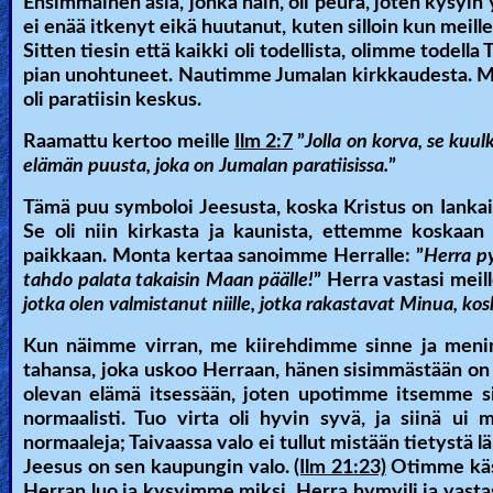
Ensimmäinen asia, jonka näin, oli peura, joten kysyin 
ei enää itkenyt eikä huutanut, kuten silloin kun meille
🎞
Sitten tiesin että kaikki oli todellista, olimme tode
Kids
pian unohtuneet. Nautimme Jumalan kirkkaudesta. Men
oli paratiisin keskus.
Videos
Raamattu kertoo meille
Ilm 2:7
”
Jolla on korva, se kuu
🎞
elämän puusta, joka on Jumalan paratiisissa.
”
Worship
Tämä puu symboloi Jeesusta, koska Kristus on Iankaikki
Se oli niin kirkasta ja kaunista, ettemme koskaan 
Music
paikkaan. Monta kertaa sanoimme Herralle: ”
Herra py
tahdo palata takaisin Maan päälle!
” Herra vastasi meill
🎞
jotka olen valmistanut niille, jotka rakastavat Minua, k
Vids
Kun näimme virran, me kiirehdimme sinne ja menimme
for
tahansa, joka uskoo Herraan, hänen sisimmästään on
olevan elämä itsessään, joten upotimme itsemme s
New
normaalisti. Tuo virta oli hyvin syvä, ja siinä ui 
Believers
normaaleja; Taivaassa valo ei tullut mistään tietystä l
Jeesus on sen kaupungin valo.
(Ilm 21:23)
Otimme käsi
Herran luo ja kysyimme miksi. Herra hymyili ja vastasi