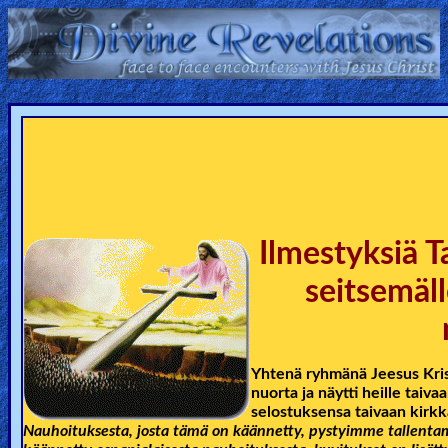
Home:
Mobile
Home: Original Style
ðŸ”
Ilmestyksiä T
Search
seitsemäll
Site
🎞
Yhtenä ryhmänä Jeesus Kris
Christian
nuorta ja näytti heille taiv
Netflix
selostuksensa taivaan kirkk
Nauhoituksesta, josta tämä on käännetty, pystyimme tallentam