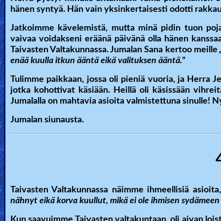
hänen syntyä. Hän vain yksinkertaisesti odotti rakkau
Jatkoimme kävelemistä, mutta minä pidin tuon poj
vaivaa voidakseni eräänä päivänä olla hänen kanssa
Taivasten Valtakunnassa. Jumalan Sana kertoo meille
enää kuulla itkun ääntä eikä valituksen ääntä.
”
Tulimme paikkaan, jossa oli pieniä vuoria, ja Herra J
jotka kohottivat käsiään. Heillä oli käsissään vihreit
Jumalalla on mahtavia asioita valmistettuna sinulle! N
Jumalan siunausta.
Taivasten Valtakunnassa näimme ihmeellisiä asioita
nähnyt eikä korva kuullut, mikä ei ole ihmisen sydämeen 
Kun saavuimme Taivasten valtakuntaan, oli aivan loista