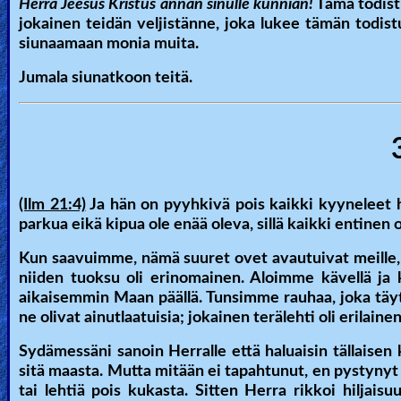
Herra Jeesus Kristus annan sinulle kunnian!
Tämä todistu
jokainen teidän veljistänne, joka lukee tämän todis
siunaamaan monia muita.
Jumala siunatkoon teitä.
(Ilm 21:4)
Ja hän on pyyhkivä pois kaikki kyyneleet h
parkua eikä kipua ole enää oleva, sillä kaikki entinen
Kun saavuimme, nämä suuret ovet avautuivat meille, j
niiden tuoksu oli erinomainen. Aloimme kävellä ja 
aikaisemmin Maan päällä. Tunsimme rauhaa, joka tä
ne olivat ainutlaatuisia; jokainen terälehti oli erilainen,
Sydämessäni sanoin Herralle että haluaisin tällaisen
sitä maasta. Mutta mitään ei tapahtunut, en pystyny
tai lehtiä pois kukasta. Sitten Herra rikkoi hiljais