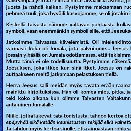
vaikeampaa yrittää selittää niitä taivaallisia asioita
juosta ja nähdä kaiken. Pystyimme makaamaan ruoh
pehmeä tuuli, joka hyväili kasvojamme, se oli jotakin 
Keskellä taivasta näimme valtavan puhtaasta kulla
symboli, vaan enemmänkin symboli sille, että Jeesuks
Jatkoimme Taivaassa kävelemistä. Oli mielenkiinto
varmasti kuka oli Jumala, jota palvoimme… Jeesus N
jossain ylhäällä on Jumala odottamassa, että tekisimme
Mutta tämä ei ole todellisuutta. Pystyimme näkemää
Jeesuksen, joka itkee kun sinä itket. Jeesus on r
auttaakseen meitä jatkamaan pelastuksen tiellä.
Herra Jeesus salli meidän myös tavata erään raama
mainittu kirjoituksissa. Hän oli komea mies, pitkä, 
teki koko aikana kun olimme Taivasten Valtakunna
antaminen Jumalalle.
Niille, jotka lukevat tätä todistusta, tahdon kertoa 
epäpyhää eikä ketään kauhistusten tekijää eikä valhettel
Ja tahdon myös kertoa sinulle, että ainoastaan rohke