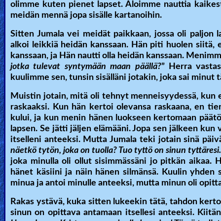
olimme kuten pienet lapset. Aloimme nauttia kaikesta
meidän mennä jopa sisälle kartanoihin.
Sitten Jumala vei meidät paikkaan, jossa oli paljon l
alkoi leikkiä heidän kanssaan. Hän piti huolen siitä, 
kanssaan, ja Hän nautti olla heidän kanssaan. Menimm
jotka tulevat syntymään maan päällä?
” Herra vasta
kuulimme sen, tunsin sisälläni jotakin, joka sai minut 
Muistin jotain, mitä oli tehnyt menneisyydessä, kun e
raskaaksi. Kun hän kertoi olevansa raskaana, en ti
kului, ja kun menin hänen luokseen kertomaan päätöks
lapsen. Se jätti jäljen elämääni. Jopa sen jälkeen kun
itselleni anteeksi. Mutta Jumala teki jotain sinä pä
näetkö tytön, joka on tuolla? Tuo tyttö on sinun tyttäresi.
joka minulla oli ollut sisimmässäni jo pitkän aikaa. H
hänet käsiini ja näin hänen silmänsä. Kuulin yhden 
minua ja antoi minulle anteeksi, mutta minun oli opitt
Rakas ystävä, kuka sitten lukeekin tätä, tahdon kertoa
sinun on opittava antamaan itsellesi anteeksi. Kiitä