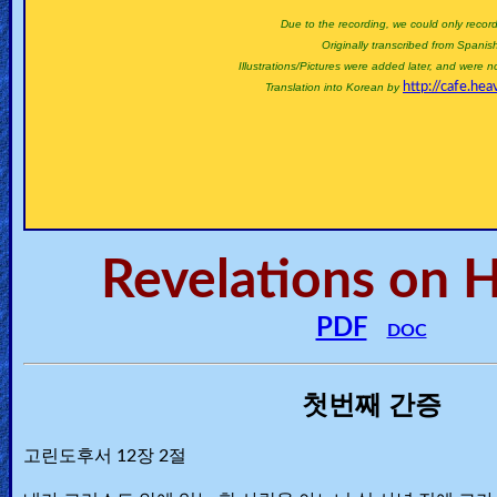
🎞
Due to the recording, we could only recor
Originally transcribed from Spanis
Jewish
Illustrations/Pictures were added later, and were n
http://cafe.hea
Translation into Korean by
Stories
🎞
X-
Witch
Revelations on 
🎞
X-
PDF
DOC
Muslim
첫번째 간증
MP3
Bible
고린도후서 12장 2절