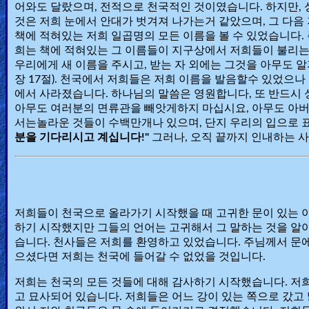
어와도 달랐으며, 전적으로 천국적인 것이였습니다. 하지만,
Other
것은 저희 눈에서 안대가 벗겨져 나가는거 같았으며, 그 다음
책에 적혀있는 저희 일곱명의 모든 이름을 볼 수 있었습니다. 
Languages
희는 책에 적혀있는 그 이름들이 지구상에서 저희들이 불리
우리에게 새 이름을 주시고, 받는 자 외에는 그것을 아무도 
장 17절). 천국에서 저희들은 저희 이름을 발음할수 있었으
Contact/Feedback/Donate
에서 사라졌습니다. 하나님의 말씀은 영원합니다, 또 반드시 성
아무도 여러분의 면류관을 빼앗게하지 마십시요, 아무도 아버
서는놀라운 것들이 수백만개나 있으며, 단지 우리의 입으로 
분을 기다리시고 계십니다!"
그러나, 오직 끝까지 인내하는 사
Follow
us
Social
Media
저희들이 천국으로 올라가기 시작했을 때 고귀한 문이 있는 
하기 시작했지만 그들의 언어는 고귀해서 그 말하는 것을 알
PDF
습니다. 천사들은 저희를 환영하고 있었습니다. 주님께서 문에
Books
으셨다면 저희는 천국에 들어갈 수 없었을 것입니다.
저희는 천국의 모든 것들에 대해 감사하기 시작했습니다. 저희
Random
고 묘사되어 있습니다. 저희들은 어느 강이 있는 쪽으로 갔고
Video