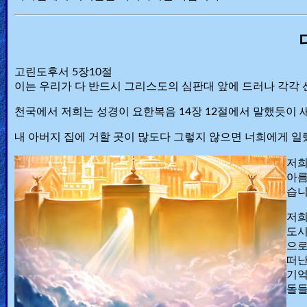
고린도후서 5장10절
이는 우리가 다 반드시 그리스도의 심판대 앞에 드러나 각각 
천국에서 저희는 성경이 요한복음 14장 12절에서 말했듯이 
내 아버지 집에 거할 곳이 많도다 그렇지 않으면 너희에게 
저희
아름
습니
저희
도시
으로
떠난
기억
돌들