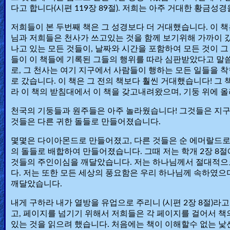
다고 합니다(시편 119장 89절). 저희는 아주 거대한 황금
Revelations
저희들이 본 두번째 책은 그 성경보다 더 거대했습니다. 이 책
님과 저희들은 천사가 쓰고있는 것을 함께 보기위해 가까이 갔
나고 있는 모든 것들이, 날짜와 시간을 포함하여 모든 것이 
Testimonies
들이 이 책들에 기록된 그들의 행위를 따라 심판받았다고 말씀
로, 그 천사는 여기 지구에서 사람들이 행하는 모든 일들을 
로 갔습니다. 이 책은 그 전의 책보다 훨씬 거대했습니다! 그
Evangelism
라 이 책의 받침대에서 이 책을 갖고내려왔으며, 기둥 위에 
천국의 기둥들과 원주들은 아주 놀라웠습니다! 그것들은 지구상의 
것들은 다른 귀한 돌들로 만들어졌습니다.
Documentaries
몇몇은 다이아몬드로 만들어졌고, 다른 것들은 순 에머랄드로
의 돌들로 배합하여 만들어졌습니다. 그때 저는 학개 2장 8
것들의 주인이심을 깨달았습니다. 저는 하나님께서 절대적으
Islam
다. 저는 또한 모든 세상의 풍요함은 우리 하나님께 속하였
깨달았습니다.
내게 구하라 내가 열방을 유업으로 주리니
(시편 2장 8절)
Other
고, 페이지를 넘기기 위해서 저희들은 각 페이지를 걸어서 
있는 것을 읽으려 했습니다. 처음에는 책이 이해할수 없는 