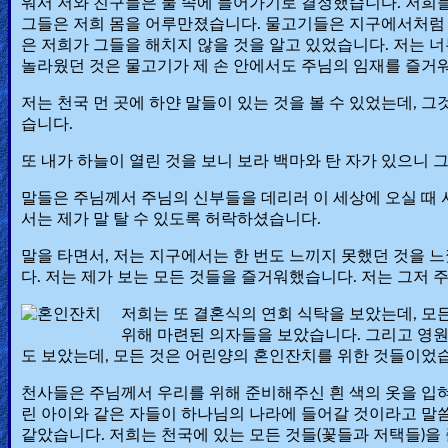
워서 저와 친구들은 물 속에 들어가기로 결정했습니다. 저희
그들은 저희 몸을 어루만졌습니다. 물고기들은 지구에서처럼
Ask
은 저희가 그들을 해치지 않을 것을 알고 있었습니다. 저는 
놀라웠던 것은 물고기가 제 손 안에서도 주님의 임재를 즐거워
AI
Bible
저는 천국 먼 곳에 하얀 말들이 있는 것을 볼 수 있었는데, 그
습니다.
Questions
또 내가 하늘이 열린 것을 보니 보라 백마와 탄 자가 있으니
Something
말들은 주님께서 주님의 신부들을 데리러 이 세상에 오실 때
Funny...
서는 제가 말 탈 수 있도록 허락하셨습니다.
2nd
말을 타면서, 저는 지구에서는 한 번도 느끼지 못했던 것을 
다. 저는 제가 보는 모든 것들을 즐거워했습니다. 저는 그
Page,
Older
저희는 또 결혼식의 연회 식탁을 보았는데, 모
위해 마련된 의자들을 보았습니다. 그리고 영
Material
도 보았는데, 모든 것은 어린양의 혼인잔치를 위한 것들이었
천사들은 주님께서 우리를 위해 준비해주신 흰 색의 옷을 입
×
린 아이와 같은 자들이 하나님의 나라에 들어갈 것이라고 말씀하
같았습니다. 저희는 천국에 있는 모든 것들(꽃들과 저택들)을