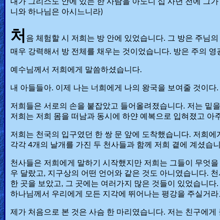
🎞
내가 그리스도 안에 있는 한 사람을 아노니 십 사년 전에 그가
니와 하나님은 아시느니라)
Bible
처
Movies
음 체험할 시 저희는 방 안에 있었습니다. 그 방은 주님
매우 강력해서 방 전체를 채우는 것이었습니다. 방은 주의 영
🎞
예수님께서 저희에게 말씀하셨습니다.
Gospel
내 아들들아. 이제 나는 너희에게 나의 왕국을 보여줄 것이다.
Videos
저희들은 서로의 손을 붙잡았고 들어올려졌습니다. 저는 밑을
저희는 저희 몸을 떠남과 동시에 하얀 예복으로 입혀졌고 아
🎞
저희는 천국의 입구였던 한 쌍 문 앞에 도착했습니다. 저희
Godly
각각 4개의 날개를 가진 두 천사들과 함께 저희 곁에 계셨습니
Movies
천사들은 저희에게 말하기 시작했지만 저희는 그들이 무엇을 
우 달랐고, 지구상의 어떤 언어와 같은 것도 아니였습니다. 
🎞
한 곳을 보았고, 그 곳에는 여러가지 많은 것들이 있었습니다
CBN
하나님께서 우리에게 모든 지각에 뛰어나는 평강을 주실거라고 
Videos
제가 처음으로 본 것은 사슴 한 마리였습니다. 저는 친구에게