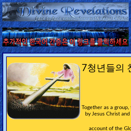
Home:
Mobile
Home: Original Style
ðŸ”
7청년들의 
Search
Site
🎞
Together as a group,
Christian
by Jesus Christ an
Netflix
account of the Gl