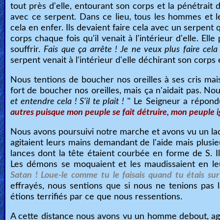
tout près d'elle, entourant son corps et la pénétrait 
avec ce serpent. Dans ce lieu, tous les hommes et le
cela en enfer. Ils devaient faire cela avec un serpent
corps chaque fois qu'il venait à l'intérieur d'elle. Ell
souffrir.
Fais que ça arrête ! Je ne veux plus faire cela !
serpent venait à l'intérieur d'elle déchirant son corps
Nous tentions de boucher nos oreilles à ses cris m
fort de boucher nos oreilles, mais ça n'aidait pas. No
et entendre cela ! S'il te plait !
" Le Seigneur a répond
autres puisque mon peuple se fait détruire, mon peuple ign
Nous avons poursuivi notre marche et avons vu un lac
agitaient leurs mains demandant de l'aide mais plusi
lances dont la tête étaient courbée en forme de S. Il
Les démons se moquaient et les maudissaient en le
Satan ! Loue-le comme tu le faisais quand tu étais sur
effrayés, nous sentions que si nous ne tenions pas l
étions terrifiés par ce que nous ressentions.
A cette distance nous avons vu un homme debout, ago