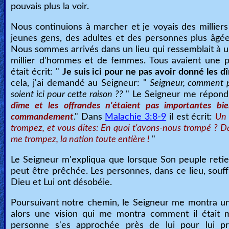
pouvais plus la voir.
Nous continuions à marcher et je voyais des milliers e
jeunes gens, des adultes et des personnes plus âgée
Nous sommes arrivés dans un lieu qui ressemblait à 
millier d'hommes et de femmes. Tous avaient une pla
était écrit: "
Je suis ici pour ne pas avoir donné les d
cela, j'ai demandé au Seigneur: "
Seigneur, comment pe
soient ici pour cette raison ??
" Le Seigneur me répondi
dîme et les offrandes n'étaient pas importantes b
commandement
." Dans
Malachie 3:8-9
il est écrit:
Un 
trompez, et vous dites: En quoi t'avons-nous trompé ? Da
me trompez, la nation toute entière !
"
Le Seigneur m'expliqua que lorsque Son peuple retient
peut être prêchée. Les personnes, dans ce lieu, souffr
Dieu et Lui ont désobéie.
Poursuivant notre chemin, le Seigneur me montra un h
alors une vision qui me montra comment il était mor
personne s'es approchée près de lui pour lui pr