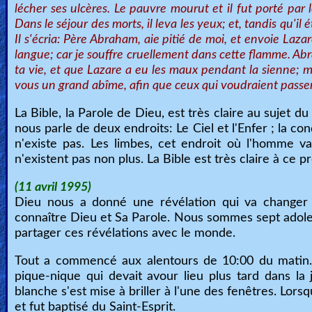
🎞
lécher ses ulcères. Le pauvre mourut et il fut porté par 
Dans le séjour des morts, il leva les yeux; et, tandis qu'il
Bible
Il s'écria: Père Abraham, aie pitié de moi, et envoie Lazar
Movies
langue; car je souffre cruellement dans cette flamme. Ab
ta vie, et que Lazare a eu les maux pendant la sienne; main
🎞
vous un grand abîme, afin que ceux qui voudraient passer d
Gospel
La Bible, la Parole de Dieu, est très claire au sujet d
nous parle de deux endroits: Le Ciel et l'Enfer ; la co
Videos
n'existe pas. Les limbes, cet endroit où l'homme va
n'existent pas non plus. La Bible est très claire à ce p
🎞
(11 avril 1995)
Godly
Dieu nous a donné une révélation qui va changer
Movies
connaître Dieu et Sa Parole. Nous sommes sept adolesc
partager ces révélations avec le monde.
🎞
Tout a commencé aux alentours de 10:00 du matin. 
CBN
pique-nique qui devait avour lieu plus tard dans l
blanche s'est mise à briller à l'une des fenêtres. Lor
Videos
et fut baptisé du Saint-Esprit.