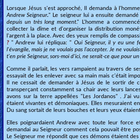
Lorsque Jésus s'est approché, Il demanda à l'homm
Andrew Seigneur
.
" Le seigneur lui a ensuite demandé
depuis un très long moment
." L'homme a commencé à l
collecter la dîme et d'organiser la distribution moné
l'argent à la place. Avec des yeux remplis de compass
?
" Andrew lui répliqua: "
Oui Seigneur, il y eu une 
l'évangile, mais je ne voulais pas l'accepter. Je ne voulais 
t'en prie Seigneur, sors-moi d'ici, ne serait-ce que pour
Comme il parlait, les vers rampaient au travers de ses
essayait de les enlever avec sa main mais c'était imposs
Il ne cessait de demander à Jésus de le sortir de c
transperçant constamment sa chair avec leurs lance
avons sur la terre appellées "Les Jordanos" . J'ai v
étaient vivantes et démoniaques. Elles mesuraient en
Du sang sortait de leurs bouches et leurs yeux étaie
Elles poignardaient Andrew avec toute leur force et
demandai au Seigneur comment cela pouvait être poss
Le Seigneur me répondit que ces démons étaient des e