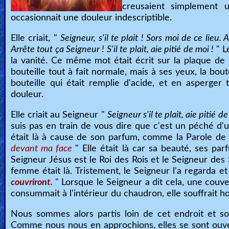
creusaient simplement 
occasionnait une douleur indescriptible.
Elle criait, "
Seigneur, s'il te plait ! Sors moi de ce lie
Arrête tout ça Seigneur ! S'il te plait, aie pitié de moi !
" L
la vanité. Ce même mot était écrit sur la plaque de m
bouteille tout à fait normale, mais à ses yeux, la bou
bouteille qui était remplie d'acide, et en asperger 
douleur.
Elle criait au Seigneur "
Seigneur s'il te plait, aie pitié 
suis pas en train de vous dire que c'est un péché d'
était là à cause de son parfum, comme la Parole de
devant ma face
" Elle était là car sa beauté, ses par
Seigneur Jésus est le Roi des Rois et le Seigneur des 
femme était là. Tristement, le Seigneur l'a regarda et
couvriront.
" Lorsque le Seigneur a dit cela, une cou
consummait à l'intérieur du chaudron, elle souffrait h
Nous sommes alors partis loin de cet endroit et so
Comme nous nous en approchions, elles se sont ouve