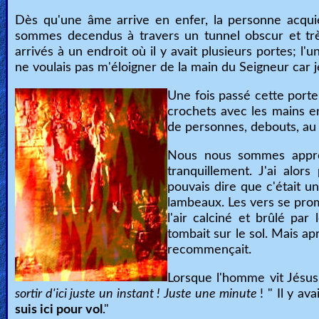
Dès qu'une âme arrive en enfer, la personne acqui
sommes decendus à travers un tunnel obscur et tr
arrivés à un endroit où il y avait plusieurs portes; l
ne voulais pas m'éloigner de la main du Seigneur car je 
Une fois passé cette porte
crochets avec les mains en
de personnes, debouts, au
Nous nous sommes approc
tranquillement. J'ai alor
pouvais dire que c'était 
lambeaux. Les vers se prome
l'air calciné et brûlé par
tombait sur le sol. Mais ap
recommençait.
Lorsque l'homme vit Jésus, 
sortir d'ici juste un instant ! Juste une minute
! " Il y av
suis ici pour vol
."