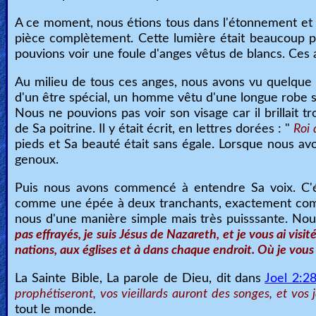
🎞
A ce moment, nous étions tous dans l'étonnement et fa
pièce complètement. Cette lumière était beaucoup plu
Kids
pouvions voir une foule d'anges vêtus de blancs. Ces a
Videos
Au milieu de tous ces anges, nous avons vu quelque 
d'un être spécial, un homme vêtu d'une longue robe s
🎞
Nous ne pouvions pas voir son visage car il brillait 
de Sa poitrine. Il y était écrit, en lettres dorées : "
Roi 
Worship
pieds et Sa beauté était sans égale. Lorsque nous 
Music
genoux.
🎞
Puis nous avons commencé à entendre Sa voix. C'éta
comme une épée à deux tranchants, exactement comme 
Vids
nous d'une manière simple mais très puisssante. Nou
pas effrayés, je suis Jésus de Nazareth, et je vous ai vi
for
nations, aux églises et à dans chaque endroit. Où je vous di
New
Believers
La Sainte Bible, La parole de Dieu, dit dans
Joel 2:2
prophétiseront, vos vieillards auront des songes, et vos
tout le monde.