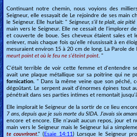
Continuant notre chemin, nous voyions des millie
Seigneur, elle essayait de Le rejoindre de ses main 
le Seigneur. Elle hurlait: "
Seigneur, s'il te plait, aie pit
main vers le Seigneur. Elle ne cessait de l'implorer d
et couverte de boue. Ses cheveux étaient sales et l
enlever, mais chaque fois qu'elle réussissait à en élo
mesuraient environ 15 à 20 cm de long. La Parole de
meurt point et où le feu ne s'éteint point
. "
C'était terrible de voir cette femme et d'entendre s
avait une plaque métallique sur sa poitrine qui ne p
fornication
. " Dans la même veine que son péché, c
dégoûtant. Le serpent avait d'énormes épines tout a
pénétrait dans ses parties intimes et remontait jusqu'à
Elle implorait le Seigneur de la sortir de ce lieu enco
7 ans, depuis que je suis morte du SIDA. J'avais six amants
encore et encore. Elle n'avait aucun repos, jour et nu
main vers le Seigneur mais le Seigneur lui a simpleme
te couvriront
." (
Esaie 14:11
) Lorsque le Seigneur pr