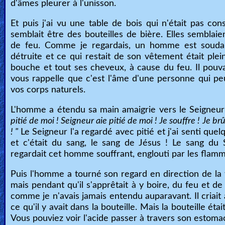
d'âmes pleurer à l'unisson.
Et puis j'ai vu une table de bois qui n'était pas co
semblait être des bouteilles de bière. Elles semblaien
de feu. Comme je regardais, un homme est soudai
détruite et ce qui restait de son vêtement était plei
bouche et tout ses cheveux, à cause du feu. Il pouvai
vous rappelle que c'est l'âme d'une personne qui peu
vos corps naturels.
L'homme a étendu sa main amaigrie vers le Seigneur 
pitié de moi ! Seigneur aie pitié de moi ! Je souffre ! Je brû
! "
Le Seigneur l'a regardé avec pitié et j'ai senti qu
et c'était du sang, le sang de Jésus ! Le sang du
regardait cet homme souffrant, englouti par les flamm
Puis l'homme a tourné son regard en direction de la t
mais pendant qu'il s'apprêtait à y boire, du feu et de 
comme je n'avais jamais entendu auparavant. Il criait a
ce qu'il y avait dans la bouteille. Mais la bouteille é
Vous pouviez voir l'acide passer à travers son estomac