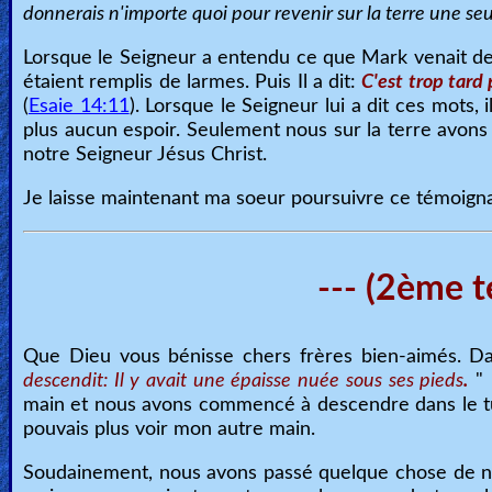
donnerais n'importe quoi pour revenir sur la terre une s
Lorsque le Seigneur a entendu ce que Mark venait de d
étaient remplis de larmes. Puis Il a dit:
C'est trop tard 
(
Esaie 14:11
). Lorsque le Seigneur lui a dit ces mots
plus aucun espoir. Seulement nous sur la terre avons 
notre Seigneur Jésus Christ.
Je laisse maintenant ma soeur poursuivre ce témoign
--- (2ème t
Que Dieu vous bénisse chers frères bien-aimés. Da
descendit: Il y avait une épaisse nuée sous ses pieds
.
" 
main et nous avons commencé à descendre dans le tunn
pouvais plus voir mon autre main.
Soudainement, nous avons passé quelque chose de noir e