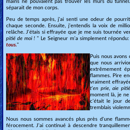
mains ne pouvaient pas trouver les murs du tunnel.
séparait de mon corps.
Peu de temps après, j'ai senti une odeur de pourri
chaque seconde. Ensuite, j'entendis la voix de millio
relâche. J'étais si effrayée que je me suis tournée vers
pitié de moi !
" Le Seigneur m'a simplement répondu:
tous.
"
Puis nous avons 
que nous arrivio
extrêmement épa
flammes. Pire enc
vraiment effrayée
t'en prie, aie pi
moment là, je ne 
c'était le jour
tremblais violemm
Nous nous sommes avancés plus près d'une flamme qu
férocement. J'ai continué à descendre tranquilleme