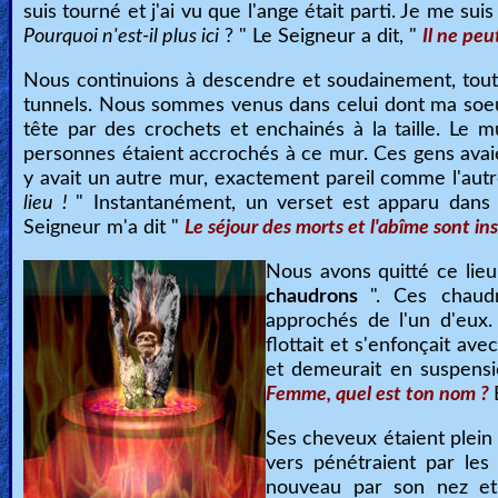
suis tourné et j'ai vu que l'ange était parti. Je me sui
Pourquoi n'est-il plus ici
? " Le Seigneur a dit, "
Il ne peu
Nous continuions à descendre et soudainement, tout
tunnels. Nous sommes venus dans celui dont ma soeur
tête par des crochets et enchainés à la taille. Le m
personnes étaient accrochés à ce mur. Ces gens avaient
y avait un autre mur, exactement pareil comme l'autre.
lieu !
" Instantanément, un verset est apparu dans m
Seigneur m'a dit "
Le séjour des morts et l'abîme sont in
Nous avons quitté ce lie
chaudrons
". Ces chaud
approchés de l'un d'eux
flottait et s'enfonçait av
et demeurait en suspensi
Femme, quel est ton nom ?
Ses cheveux étaient plein 
vers pénétraient par les
nouveau par son nez et a