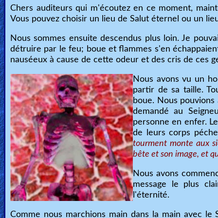
Chers auditeurs qui m'écoutez en ce moment, mainten
Vous pouvez choisir un lieu de Salut éternel ou un li
Nous sommes ensuite descendus plus loin. Je pouvais 
détruire par le feu; boue et flammes s'en échappaient.
nauséeux à cause de cette odeur et des cris de ces g
Nous avons vu un hom
partir de sa taille. T
boue. Nous pouvions a
demandé au Seigneu
personne en enfer. Le
de leurs corps péche
tourment monte aux sièc
bête et son image, et 
Nous avons commencé 
message le plus cla
l'éternité.
Comme nous marchions main dans la main avec le Sei