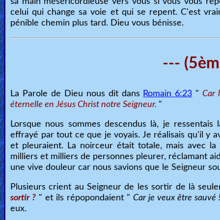
sa main méséricordieuse vers vous si vous vous repe
celui qui change sa voie et qui se repent. C'est vr
pénible chemin plus tard. Dieu vous bénisse.
--- (5èm
La Parole de Dieu nous dit dans
Romain 6:23
"
Car 
éternelle en Jésus Christ notre Seigneur.
"
Lorsque nous sommes descendus là, je ressentais la 
effrayé par tout ce que je voyais. Je réalisais qu'il 
et pleuraient. La noirceur était totale, mais avec l
milliers et milliers de personnes pleurer, réclamant aid
une vive douleur car nous savions que le Seigneur souf
Plusieurs crient au Seigneur de les sortir de là se
sortir ?
" et ils répopondaient "
Car je veux être sauvé 
eux.