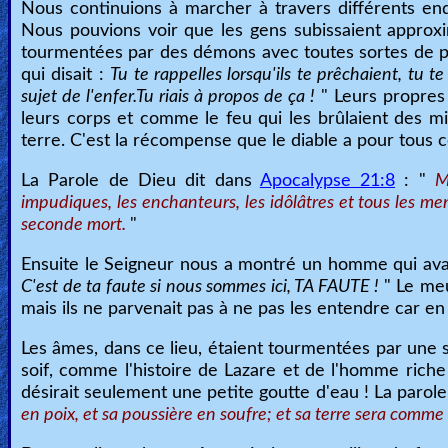
Nous continuions à marcher à travers différents end
Nous pouvions voir que les gens subissaient approxi
tourmentées par des démons avec toutes sortes de pun
qui disait :
Tu te rappelles lorsqu'ils te prêchaient, tu t
sujet de l'enfer.Tu riais à propos de ça !
" Leurs propres 
leurs corps et comme le feu qui les brûlaient des mil
terre. C'est la récompense que le diable a pour tous c
La Parole de Dieu dit dans
Apocalypse 21:8
: "
M
impudiques, les enchanteurs, les idôlâtres et tous les men
seconde mort.
"
Ensuite le Seigneur nous a montré un homme qui avait 
C'est de ta faute si nous sommes ici, TA FAUTE !
" Le meu
mais ils ne parvenait pas à ne pas les entendre car en
Les âmes, dans ce lieu, étaient tourmentées par une soi
soif, comme l'histoire de Lazare et de l'homme riche 
désirait seulement une petite goutte d'eau ! La parol
en poix, et sa poussière en soufre; et sa terre sera comme 