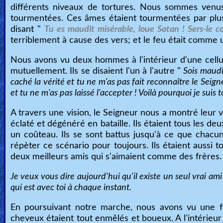
différents niveaux de tortures. Nous sommes venus
tourmentées. Ces âmes étaient tourmentées par plu
disant "
Tu es maudit misérable, loue Satan ! Sers-le co
terriblement à cause des vers; et le feu était comme u
Nous avons vu deux hommes à l'intérieur d'une cellul
mutuellement. Ils se disaient l'un à l'autre "
Sois maudit
caché la vérité et tu ne m'as pas fait reconnaître le Seigne
et tu ne m'as pas laissé l'accepter ! Voilà pourquoi je suis 
A travers une vision, le Seigneur nous a montré leur 
éclaté et dégénéré en bataille. Ils étaient tous les deu
un coûteau. Ils se sont battus jusqu'à ce que chac
répèter ce scénario pour toujours. Ils étaient aussi t
deux meilleurs amis qui s'aimaient comme des frères.
Je veux vous dire aujourd'hui qu'il existe un seul vrai ami 
qui est avec toi à chaque instant.
En poursuivant notre marche, nous avons vu un
cheveux étaient tout enmêlés et boueux. A l'intérieur 