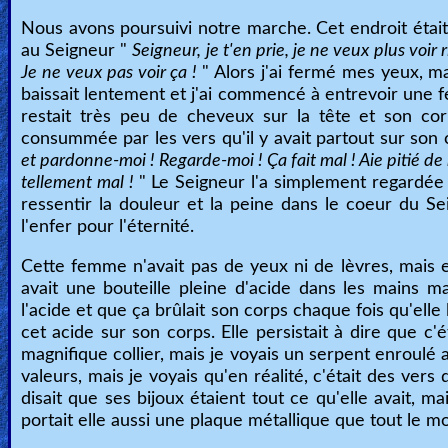
Nous avons poursuivi notre marche. Cet endroit était 
au Seigneur "
Seigneur, je t'en prie, je ne veux plus voir
Je ne veux pas voir ça !
" Alors j'ai fermé mes yeux, m
baissait lentement et j'ai commencé à entrevoir une fe
restait très peu de cheveux sur la tête et son cor
consummée par les vers qu'il y avait partout sur son co
et pardonne-moi ! Regarde-moi ! Ça fait mal ! Aie pitié de
tellement mal !
" Le Seigneur l'a simplement regardée
ressentir la douleur et la peine dans le coeur du S
l'enfer pour l'éternité.
Cette femme n'avait pas de yeux ni de lèvres, mais ell
avait une bouteille pleine d'acide dans les mains ma
l'acide et que ça brûlait son corps chaque fois qu'elle
cet acide sur son corps. Elle persistait à dire que c'
magnifique collier, mais je voyais un serpent enroulé 
valeurs, mais je voyais qu'en réalité, c'était des ver
disait que ses bijoux étaient tout ce qu'elle avait, m
portait elle aussi une plaque métallique que tout le mon