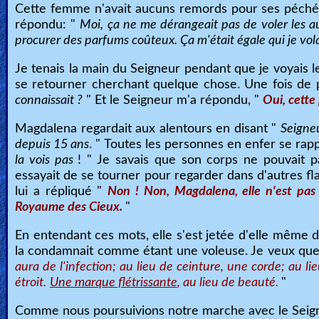
Cette femme n'avait aucuns remords pour ses péchés
répondu: "
Moi, ça ne me dérangeait pas de voler les au
procurer des parfums coûteux. Ça m'était égale qui je volai
Je tenais la main du Seigneur pendant que je voyais l
se retourner cherchant quelque chose. Une fois de 
connaissait ?
" Et le Seigneur m'a répondu, "
Oui, cette
Magdalena regardait aux alentours en disant "
Seigneu
depuis 15 ans
. " Toutes les personnes en enfer se rap
la vois pas
! " Je savais que son corps ne pouvait p
essayait de se tourner pour regarder dans d'autres fl
lui a répliqué "
Non ! Non, Magdalena, elle n'est pas 
Royaume des Cieux.
"
En entendant ces mots, elle s'est jetée d'elle même d
la condamnait comme étant une voleuse. Je veux que 
aura de l'infection; au lieu de ceinture, une corde; au 
étroit.
Une marque flétrissante
, au lieu de beauté.
"
Comme nous poursuivions notre marche avec le Seigneu