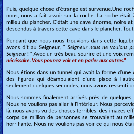
Heaven
Puis, quelque chose d'étrange est survenue.Une roche
nous, nous a fait assoir sur la roche. La roche éta
milieu du plancher. C'était une cave énorme, noire e
descendus à travers cette cave dans le plancher. Tout 
Hell
Pendant que nous nous trouvions dans cette lugubre
avons dit au Seigneur, "
Seigneur nous ne voulons pas
Prayer
Seigneur
! " Avec un très beau sourire et une voix re
nécéssaire. Vous pourrez voir et en parler aux autres."
Nous étions dans un tunnel qui avait la forme d'un
Bible/Study
des figures qui déambulaient d'une place à l'aut
seulement quelques secondes, nous avons ressenti un
Jesus
Nous sommes finalement arrivés près de quelques ca
Nous ne voulions pas aller à l'intérieur. Nous percevi
là, nous avons vu des choses terribles, des images effr
corps de million de personnes se trouvaient au milieu
Warfare
horrifiante. Nous ne voulions pas voir ce qui nous éta