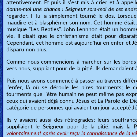
attentivement. Et puis il s'est mis à crier et à appell
Other
donne-moi une chance ! Seigneur sors-moi de cet endr
regarder. Il lui a simplement tourné le dos. Lorsq
Languages
maudire et à blasphémer son nom. Cet homme était
musique "Les Beatles". John Lennnon était un homme 
vie. Il disait que le christianisme était pour dipara
Contact/Feedback/Donate
Cependant, cet homme est aujourd'hui en enfer et Jésu
disparu non plus.
Comme nous commencions à marcher sur les bords de
Follow
vers nous, suppliant pour de la pitié. Ils demandaient à
us
Social
Puis nous avons commencé à passer au travers différe
Media
l'enfer, là où se déroule les pires tourments; le 
tourments que l'être humain ne peut même pas exprim
ceux qui avaient déjà connu Jésus et La Parole de Dieu
PDF
catégorie de personnes qui avaient un jour accepté Jés
Books
Ils y avaient aussi des rétrogrades; leurs souffrance
Random
suppliaient le Seigneur pour de la pitié, mais la
volontairement après avoir reçu la connaissance de la véri
Video