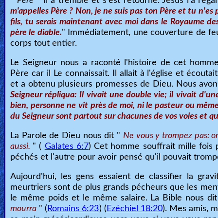
"
Père
" Il a tremblé et s'est retourné. Jésus l'a regar
m'appelles Père ? Non, je ne suis pas ton Père et tu n'es p
fils, tu serais maintenant avec moi dans le Royaume des 
père le diable.
" Immédiatement, une couverture de feu
corps tout entier.
Le Seigneur nous a raconté l'histoire de cet homme
Père car il Le connaissait. Il allait à l'église et écout
et a obtenu plusieurs promesses de Dieu. Nous av
Seigneur répliqua: Il vivait une double vie; il vivait d'un
bien, personne ne vit près de moi, ni le pasteur ou même u
du Seigneur sont partout sur chacunes de vos voies et q
La Parole de Dieu nous dit "
Ne vous y trompez pas: o
aussi.
" (
Galates 6:7
) Cet homme souffrait mille fois
péchés et l'autre pour avoir pensé qu'il pouvait tromp
Aujourd'hui, les gens essaient de classifier la gra
meurtriers sont de plus grands pécheurs que les men
le même poids et le même salaire. La Bible nous di
mourra
" (
Romains 6:23
) (
Ezéchiel 18:20
). Mes amis, m