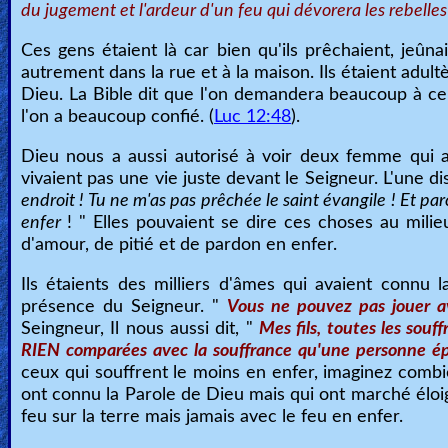
du jugement et l'ardeur d'un feu qui dévorera les rebelles
Ask
Ces gens étaient là car bien qu'ils prêchaient, jeûnai
AI
autrement dans la rue et à la maison. Ils étaient adul
Dieu. La Bible dit que l'on demandera beaucoup à ce
Bible
l'on a beaucoup confié. (
Luc 12:48
).
Questions
Dieu nous a aussi autorisé à voir deux femme qui a
Something
vivaient pas une vie juste devant le Seigneur. L'une dis
endroit ! Tu ne m'as pas prêchée le saint évangile ! Et par
Funny...
enfer
! " Elles pouvaient se dire ces choses au milieu
d'amour, de pitié et de pardon en enfer.
2nd
Page,
Ils étaients des milliers d'âmes qui avaient connu 
présence du Seigneur. "
Vous ne pouvez pas jouer a
Older
Seingneur, Il nous aussi dit, "
Mes fils, toutes les souf
Material
RIEN comparées avec la souffrance qu'une personne ép
ceux qui souffrent le moins en enfer, imaginez combie
ont connu la Parole de Dieu mais qui ont marché éloig
×
feu sur la terre mais jamais avec le feu en enfer.