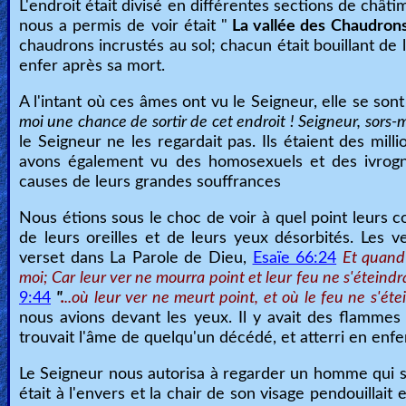
L'endroit était divisé en différentes sections de chât
Revelations
nous a permis de voir était "
La vallée des Chaudron
chaudrons incrustés au sol; chacun était bouillant de
enfer après sa mort.
Testimonies
A l'intant où ces âmes ont vu le Seigneur, elle se sont
moi une chance de sortir de cet endroit ! Seigneur, sors-m
le Seigneur ne les regardait pas. Ils étaient des m
Evangelism
avons également vu des homosexuels et des ivrogne
causes de leurs grandes souffrances
Nous étions sous le choc de voir à quel point leurs co
Documentaries
de leurs oreilles et de leurs yeux désorbités. Les 
verset dans La Parole de Dieu,
Esaïe 66:24
Et quand 
moi; Car leur ver ne mourra point et leur feu ne s'éteindra
Islam
9:44
"
.
..où leur ver ne meurt point, et où le feu ne s'éte
nous avions devant les yeux. Il y avait des flamme
trouvait l'âme de quelqu'un décédé, et atterri en enfe
Other
Le Seigneur nous autorisa à regarder un homme qui se 
était à l'envers et la chair de son visage pendouillait 