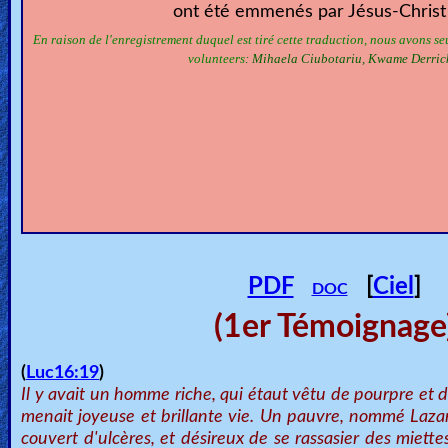
ont été emmenés par Jésus-Christ p
🎞
En raison de l'enregistrement duquel est tiré cette traduction, nous avons s
Jewish
volunteers
: Mihaela Ciubotariu, Kwame Derric
Stories
🎞
X-
Witch
🎞
PDF
[
Ciel
]
DOC
X-
(1er Témoignage
Muslim
MP3
(
Luc16:19
)
Il y avait un homme riche, qui étaut vêtu de pourpre et de
Bible
menait joyeuse et brillante vie. Un pauvre, nommé Lazar
couvert d'ulcères, et désireux de se rassasier des miett