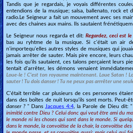
Tandis que je regardais, je voyais différentes co
entendions de la musique; salsa, ballenato, rock et 
radio.Le Seigneur a fait un mouvement avec ses main
avec des chaines aux mains. Ils sautaient frénétiquem
Le Seigneur nous regarda et dit:
Regardez, ceci est le
bas au ryhtme de la musique. Si c'était un air de
n'importequ'elles autres styles de musiques qui jouai
jamais arrêter de sauter. Mais pire encore, leurs ch
les fois qu'ils sautaient, ces talons perçaient leurs p
tentait d'arrêter, les démons venaient immédiatemen
Loue-le ! C'est ton royaume maintenant. Loue Satan ! Loue
sauter ! Tu dois danser ! Tu ne peux pas arrrêter une seu
C'était terrible car plusieurs de ces personnes étaie
dans des boîtes de nuit lorsqu'ils sont morts. Peut
danser ?
" Dans
Jacques 4:4
, la Parole de Dieu dit: 
inimitié contre Dieu ? Celui donc qui veut être ami du 
le monde ni les choses qui sont dans le monde. Si quelqu
dans le monde, la convoitise de la chair, la convoitise des
le monde passe, et sa convoitise aussi; mais celui qui 