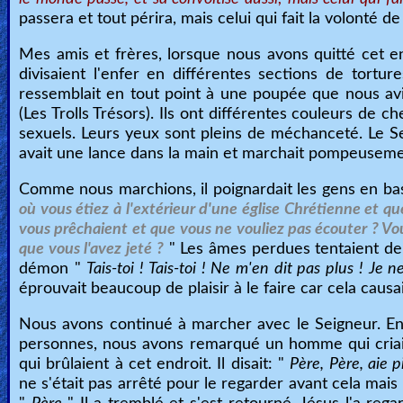
passera et tout périra, mais celui qui fait la volonté d
Mes amis et frères, lorsque nous avons quitté cet e
divisaient l'enfer en différentes sections de tortu
ressemblait en tout point à une poupée que nous avi
(Les Trolls Trésors). Ils ont différentes couleurs de
sexuels. Leurs yeux sont pleins de méchanceté. Le Se
avait une lance dans la main et marchait pompeusement 
Comme nous marchions, il poignardait les gens en bas 
où vous étiez à l'extérieur d'une église Chrétienne et que
vous prêchaient et que vous ne vouliez pas écouter ? Vous
que vous l'avez jeté ?
" Les âmes perdues tentaient de bo
démon "
Tais-toi ! Tais-toi ! Ne m'en dit pas plus ! Je 
éprouvait beaucoup de plaisir à le faire car cela caus
Nous avons continué à marcher avec le Seigneur. E
personnes, nous avons remarqué un homme qui criait
qui brûlaient à cet endroit. Il disait: "
Père, Père, aie 
ne s'était pas arrêté pour le regarder avant cela mais