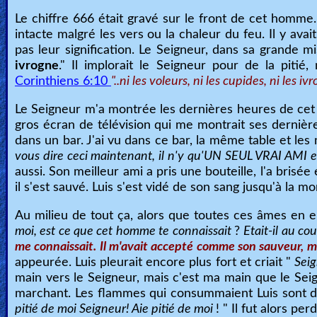
Le chiffre 666 était gravé sur le front de cet homme.
intacte malgré les vers ou la chaleur du feu. Il y ava
pas leur signification. Le Seigneur, dans sa grande m
ivrogne
." Il implorait le Seigneur pour de la pitié
Corinthiens 6:10
"..ni les voleurs, ni les cupides, ni les 
Le Seigneur m'a montrée les dernières heures de ce
gros écran de télévision qui me montrait ses dernièr
dans un bar. J'ai vu dans ce bar, la même table et les
vous dire ceci maintenant, il n'y qu'UN SEUL VRAI AMI e
aussi. Son meilleur ami a pris une bouteille, l'a brisée 
il s'est sauvé. Luis s'est vidé de son sang jusqu'à la mo
Au milieu de tout ça, alors que toutes ces âmes en e
moi, est ce que cet homme te connaissait
?
Etait-il au co
me connaissait. Il m'avait accepté comme son sauveur, ma
appeurée. Luis pleurait encore plus fort et criait "
Seig
main vers le Seigneur, mais c'est ma main que le Se
marchant. Les flammes qui consummaient Luis sont dev
pitié de moi Seigneur! Aie pitié de moi
! " Il fut alors pe