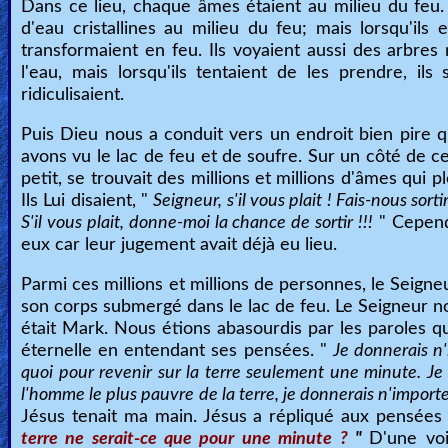
Dans ce lieu, chaque âmes étaient au milieu du feu.
d'eau cristallines au milieu du feu; mais lorsqu'ils 
transformaient en feu. Ils voyaient aussi des arbres
l'eau, mais lorsqu'ils tentaient de les prendre, il
ridiculisaient.
Puis Dieu nous a conduit vers un endroit bien pire q
avons vu le lac de feu et de soufre. Sur un côté de ce l
petit, se trouvait des millions et millions d'âmes qui p
Ils Lui disaient, "
Seigneur, s'il vous plait ! Fais-nous sort
S'il vous plait, donne-moi la chance de sortir !!!
" Cependa
eux car leur jugement avait déjà eu lieu.
Parmi ces millions et millions de personnes, le Seign
son corps submergé dans le lac de feu. Le Seigneur 
était Mark. Nous étions abasourdis par les paroles
éternelle en entendant ses pensées. "
Je donnerais n
quoi pour revenir sur la terre seulement une minute. Je m
l'homme le plus pauvre de la terre, je donnerais n'import
Jésus tenait ma main. Jésus a répliqué aux pensée
terre ne serait-ce que pour une minute ?
"
D'une voi