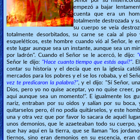
Señor por su misericordi
empezó a bajar lentamen
cuenta que era un homb
totalmente destrozada y su
su cuerpo se veía destroz
totalmente desorbitados, su carne se caía al pis
esqueléticos, este hombre cuando vió al Señor, le e
este lugar aunque sea un instante, aunque sea un min
por ladrón". Cuando el Señor se le acercó, le dijo:
"
Señor le dijo:
"Hace cuanto tiempo que estás aquí?"
. E
contar su historia y el decía que en la iglesia catól
mercados para los pobres y el se los robaba, y el Señ
vez te predicaron la palabra?"
, y el dijo: "Sí Señor, u
Dios, pero yo no quise aceptar, yo no quise creer, 
aqui aunque sea un momento!". E igualmente los gus
nariz, entraban por su oidos y salían por su boca,
quitarselos pero, él no podía quitárselos, y este homb
una y otra vez que por favor lo sacara de aquél lug
unos demonios, que le azaeteaban todo su cuerpo, 
que hay aquí en la tierra, que se llaman "los jordan
tiernos, sino eran demonios en su escencia, eran 