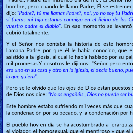
"Padre!, Padre ten misericordia de mí!". El Señor no
hombre, pero cuando le llamo Padre, Él se estremeció
dijo:
"Padre?, tú me llamas Padre?, no!, yo no soy tu Padre,
si fueras mi hijo estarías conmigo en el Reino de los Cie
vuestro padre el diablo"
. En ese momento se levantó 
cubrió totalmente.
Y el Señor nos contaba la historia de este hombr
llamaba Padre por que él le había conocido, que 
asistido a la iglesia, al cual le había hablado por su pa
mil promesas.Y nosotros le dijimos: "Señor pero ento
era uno en su casa y otro en la iglesia, el decía bueno, 
lo que quiera"
.
Pero se le olvido que los ojos de Dios estan puestos
de Dios nos dice:
"No os engañéis , Dios no puede ser b
Este hombre estaba sufriendo mil veces más que cual
la condenación por su pecado, y la condenación por ha
El pueblo hoy en día se ha acostumbrado a jerarquiz
el violador, el homosexual, que el mentiroso y que el