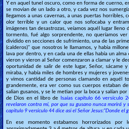
Y en aquel tunel oscuro, como en forma de cuerno, 
Heaven
se movian de un lado a otro, y cada vez nos sumergí
llegamos a unas cavernas, a unas puertas horribles, 
olor terrible y un calor que nos sofocaba y entram
imágenes tan desastrozas, veíamos aquél lugar lleno d
Hell
tormento, fué algo sorprendente, no queríamos ver
dividido en secciones de sufrimiento, una de las prime
(calderos)" que nosotros le llamamos, y habia millones
Prayer
lava por dentro, y en cada una de ellas había un alma 
vieron y vieron al Señor comenzaron a clamar y le de
oportunidad de salir de este lugar, Señor, sácame y 
Bible/Study
miraba, y había miles de hombres y mujeres y jovenes
y vimos cantidad de personas clamando en aquél to
grandemente, era ver como sus cuerpos estaban destr
salian gusanos, y se le metian por la boca y salían po
Jesus
de Dios en el libro de
Isaías capitulo 66 versículo 
revelaron contra mí, por que su gusano nunca morirá y 
capitulo 9 versículo 44 dice asi el Señor Jesus:"Donde el
Warfare
En ese momento estabamos horrorizados por l
aproximadamente 3 a 4 metros de altura, y en cada u