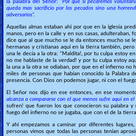
la palabra del Señor:
"Por que si pecáremos voluntari
queda mas sacrificio por los pecados sino una horren
Other
adversarios".
Languages
Aquellas almas estaban ahi por que en la iglesia predi
manos, pero en la calle y en sus casas, adulteraban, 
Contact/Feedback/Donate
dice que al que mucho se le da entonces mucho se le 
hermanas y cristianas aqui en la tierra también, pero
una le decía a la otra: "Maldita!, por tu culpa estoy 
no me hablaste de la verdad! y por tu culpa estoy aquí
Follow
la una a la otra se odiaban, por que en el infierno no
us
miles de personas que habían conocido la Palabra de
Social
presencia. Con Dios on podemos jugar, ni con el fuego 
Media
El Señor nos dijo en ese entonces, en ese momento
alcanza a compararse con el que menos sufre aquí en el 
PDF
sufren! que fueron los que conocieron su palabra y
fuego del infierno no se jugaba, que con el de la tierr
Books
Y ahí empezamos a caminar por diferentes lugares,
Random
personas vimos que todas las personas tenían aproxi
Video