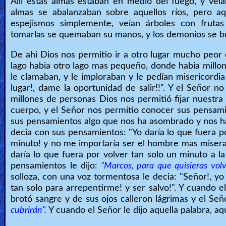
Allí estas almas estaban en medio del fuego, y veían 
almas se abalanzaban sobre aquellos ríos, pero aq
espejismos simplemente, veían árboles con fruta
tomarlas se quemaban su manos, y los demonios se bu
De ahi Dios nos permitio ir a otro lugar mucho peor q
lago habia otro lago mas pequeño, donde habia millon
le clamaban, y le imploraban y le pedían misericord
lugar!, dame la oportunidad de salir!!". Y el Señor n
millones de personas Dios nos permitió fijar nuest
cuerpo, y el Señor nos permitio conocer sus pensam
sus pensamientos algo que nos ha asombrado y nos ha
decia con sus pensamientos: "Yo daría lo que fuera por
minuto! y no me importaría ser el hombre mas miser
daría lo que fuera por volver tan solo un minuto a l
pensamientos le dijo:
"Marcos, para que quisieras volv
solloza, con una voz tormentosa le decia: "Señor!, yo 
tan solo para arrepentirme! y ser salvo!". Y cuando 
brotó sangre y de sus ojos calleron lágrimas y el Seño
cubrirán".
Y cuando el Señor le dijo aquella palabra, 