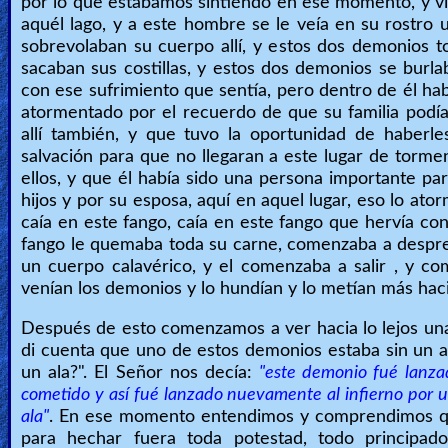
por lo que estabamos sintiéndo en ese momento, y vi
aquél lago, y a este hombre se le veía en su rostro
sobrevolaban su cuerpo allí, y estos dos demonios 
sacaban sus costillas, y estos dos demonios se burla
con ese sufrimiento que sentía, pero dentro de él habí
atormentado por el recuerdo de que su familia podía 
allí también, y que tuvo la oportunidad de haber
salvación para que no llegaran a este lugar de torme
ellos, y que él había sido una persona importante pa
hijos y por su esposa, aquí en aquel lugar, eso lo at
caía en este fango, caía en este fango que hervía con
fango le quemaba toda su carne, comenzaba a despr
un cuerpo calavérico, y el comenzaba a salir , y co
venían los demonios y lo hundían y lo metían más hacia
Después de esto comenzamos a ver hacia lo lejos una
di cuenta que uno de estos demonios estaba sin un al
un ala?". El Señor nos decía:
"este demonio fué lanza
cometido y así fué lanzado nuevamente al infierno por u
ala"
. En ese momento entendimos y comprendimos qu
para hechar fuera toda potestad, todo principa