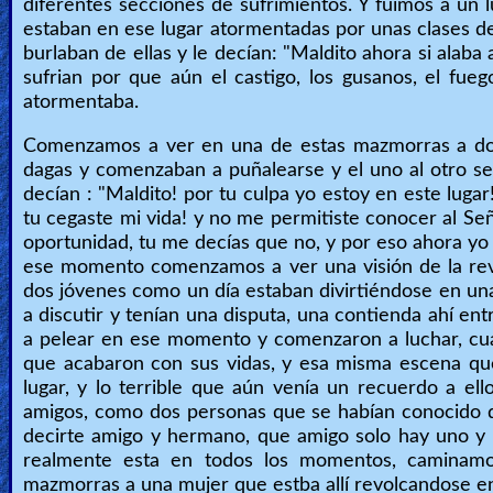
diferentes secciones de sufrimientos. Y fuimos a u
estaban en ese lugar atormentadas por unas clases d
burlaban de ellas y le decían: "Maldito ahora si alaba a 
sufrian por que aún el castigo, los gusanos, el fueg
atormentaba.
Comenzamos a ver en una de estas mazmorras a dos 
dagas y comenzaban a puñalearse y el uno al otro se 
decían : "Maldito! por tu culpa yo estoy en este lugar
tu cegaste mi vida! y no me permitiste conocer al Se
oportunidad, tu me decías que no, y por eso ahora yo
ese momento comenzamos a ver una visión de la rev
dos jóvenes como un día estaban divirtiéndose en u
a discutir y tenían una disputa, una contienda ahí ent
a pelear en ese momento y comenzaron a luchar, cu
que acabaron con sus vidas, y esa misma escena que vi
lugar, y lo terrible que aún venía un recuerdo a el
amigos, como dos personas que se habían conocido
decirte amigo y hermano, que amigo solo hay uno y 
realmente esta en todos los momentos, caminamo
mazmorras a una mujer que estba allí revolcandose en