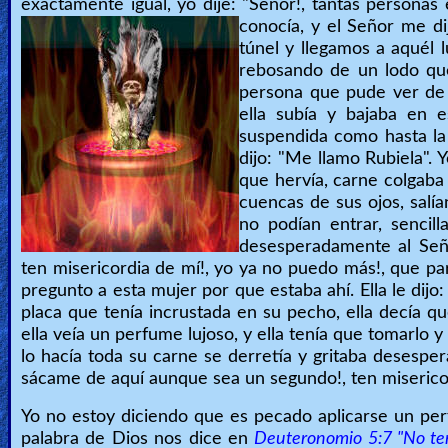
exactamente igual, yo dije: "Señor!, tantas persona
conocía, y el Señor me di
túnel y llegamos a aquél l
rebosando de un lodo que
persona que pude ver de c
ella subía y bajaba en 
suspendida como hasta la c
dijo: "Me llamo Rubiela". 
que hervía, carne colgaba
cuencas de sus ojos, salía
no podían entrar, sencil
desesperadamente al Seño
ten misericordia de mí!, yo ya no puedo más!, que par
pregunto a esta mujer por que estaba ahí. Ella le dijo
placa que tenía incrustada en su pecho, ella decía q
ella veía un perfume lujoso, y ella tenía que tomarlo 
lo hacía toda su carne se derretía y gritaba desespe
sácame de aquí aunque sea un segundo!, ten misericor
Yo no estoy diciendo que es pecado aplicarse un per
palabra de Dios nos dice en
Deuteronomio 5:7 "No ten