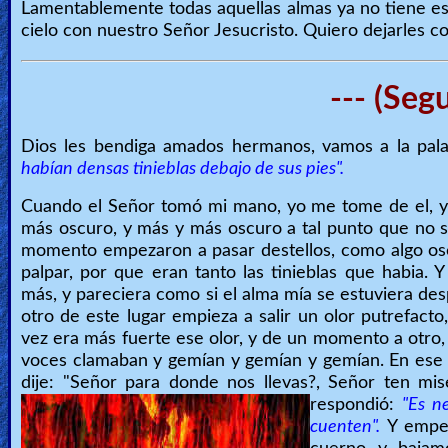
Lamentablemente todas aquellas almas ya no tiene esp
cielo con nuestro Señor Jesucristo. Quiero dejarles 
--- (Seg
Dios les bendiga amados hermanos, vamos a la pal
habían densas tinieblas debajo de sus pies".
Cuando el Señor tomó mi mano, yo me tome de el, y 
más oscuro, y más y más oscuro a tal punto que no s
momento empezaron a pasar destellos, como algo osc
palpar, por que eran tanto las tinieblas que habia
más, y pareciera como si el alma mía se estuviera 
otro de este lugar empieza a salir un olor putrefact
vez era más fuerte ese olor, y de un momento a otro,
voces clamaban y gemían y gemían y gemían. En ese 
dije: "Señor para donde nos llevas?, Señor ten mis
respondió:
"Es n
cuenten".
Y empe