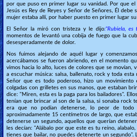
por que puso en primer lugar su vanidad. Por que el 
Jesús es Rey de Reyes y Señor de Señores, Él debe ser
mujer estaba allí, por haber puesto en primer lugar su
El Señor la miró con tristeza y le dijo
:"Rubiela, es
momentos de levantó una cobija de fuego que la cubr
desesperadamente de dolor.
Nos fuimos alejando de aquél lugar y comenzamos
acercábamos se fueron abriendo, en el momento que
vimos hacia lo alto, luces de colores que se moví
a escuchar música: salsa, ballenato, rock y toda est
Señor que es todo poderoso, hizo un movimiento 
colgadas con grilletes en sus manos, que estaban br
dice: "Miren, esta es la paga para los bailadores". El
tenían que brincar al son de la salsa, si sonaba rock 
era que no podían detenerse, lo peor de todo 
aproximadamente 15 centímetros de largo, que estaba
detenerse un segundo, aquellos que querían detener
les decían: "Alábalo por que este es tu reino, alabalo
tienes que bailar, no puedes detenerte un segundo". L