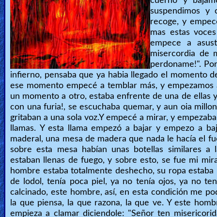
cuerno y bajam
suspendimos y 
recoge, y empece
mas estas voces
empece a asust
misercordia de m
perdoname!". Po
infierno, pensaba que ya habia llegado el momento de 
ese momento empecé a temblar más, y empezamos a 
un momento a otro, estaba enfrente de una de ellas 
con una furia!, se escuchaba quemar, y aun oia millo
gritaban a una sola voz.Y empecé a mirar, y empezaba
llamas.
Y esta llama empezó a bajar y empezo a ba
maderal, una mesa de madera que nada le hacía el fu
sobre esta mesa habían unas botellas similares a 
estaban llenas de fuego, y sobre esto, se fue mi m
hombre estaba totalmente deshecho, su ropa estaba 
de lodol, tenía poca piel, ya no tenía ojos, ya no te
calcinado, este hombre, así, en esta condición me pod
la que piensa, la que razona, la que ve. Y este hom
empieza a clamar diciendole: "Señor ten misericorida