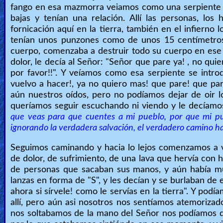
fango en esa mazmorra veiamos como una serpiente s
bajas y tenían una relación. Allí las personas, lo
fornicación aquí en la tierra, también en el infierno l
tenían unos punzones como de unos 15 centímetros
cuerpo, comenzaba a destruir todo su cuerpo en es
dolor, le decía al Señor: "Señor que pare ya! , no qui
por favor!!". Y veíamos como esa serpiente se intro
vuelvo a hacer!, ya no quiero mas! que pare! que pa
aún nuestros oídos, pero no podíamos dejar de oir l
queríamos seguir escuchando ni viendo y le decíamos
que veas para que cuentes a mi pueblo, por que mi pu
ignorando la verdadera salvación, el verdadero camino hac
Seguimos caminando y hacia lo lejos comenzamos a ve
de dolor, de sufrimiento, de una lava que hervía con h
de personas que sacaban sus manos, y aún había m
lanzas en forma de "S", y les decían y se burlaban de ell
ahora si sírvele! como le servías en la tierra". Y p
allí, pero aún asi nosotros nos sentíamos atemoriz
nos soltabamos de la mano del Señor nos podíamos q