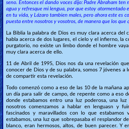
🎞
seno. Entonces el dando voces dijo: Padre Abraham ten m
agua y refresque mi lengua, por que estoy atormentado en
Bible
en tu vida, y Lázaro tambien males, pero ahora este es 
Movies
puesta entre nosotros y vosotros, de manera que los que qu
La Biblia la palabra de Dios es muy clara acerca del 
🎞
habla acerca de dos lugares, el cielo y el infierno, la
Gospel
purgatorio, no existe un limbo donde el hombre vaya de
muy clara acerca de ello.
Videos
11 de Abril de 1995, Dios nos da una revelación qu
🎞
conocer de Dios y de su palabra, somos 7 jóvenes a los
de compartir esta revelación.
Godly
Todo comenzó como a eso de las 10 de la mañana ap
Movies
un día para salir de campo, de repente como a eso 
donde estabamos entro una luz poderosa, una luz 
🎞
nosotros comenzamos a hablar en lenguasn y fui
fascinados y maravillados con lo que estabamos 
CBN
estabamos, una luz que sobrepasaba el resplandor del 
Videos
blanco, eran hermosos, altos, de buen parecer. Y e