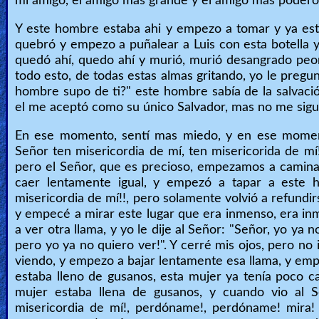
mi amigo, el amigo más grande y el amigo mas poderoso
Y este hombre estaba ahi y empezo a tomar y ya esta
quebró y empezo a puñalear a Luis con esta botella y 
quedó ahí, quedo ahí y murió, murió desangrado peo
todo esto, de todas estas almas gritando, yo le pregu
hombre supo de ti?" este hombre sabía de la salvación
el me aceptó como su único Salvador, mas no me sigui
En ese momento, sentí mas miedo, y en ese moment
Señor ten misericordia de mí, ten misericorida de m
pero el Señor, que es precioso, empezamos a camina
caer lentamente igual, y empezó a tapar a este 
misericordia de mí!!, pero solamente volvió a refund
y empecé a mirar este lugar que era inmenso, era i
a ver otra llama, y yo le dije al Señor: "Señor, yo ya
pero yo ya no quiero ver!". Y cerré mis ojos, pero no
viendo, y empezo a bajar lentamente esa llama, y empi
estaba lleno de gusanos, esta mujer ya tenía poco ca
mujer estaba llena de gusanos, y cuando vio al S
misericordia de mí!, perdóname!, perdóname! mira! 