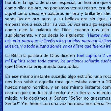
hombre, la figura de un ser especial, un hombre que v
🎞
como hilos de oro, no podiamos ver su rostro, era d
aquel cinto decia en palabras en oro y brillantes d
Kids
sandalias de oro puro, y su belleza era sin igual
Videos
empezamos a escuchar su voz. Su voz era algo especia
como dice la palabra de Dios, cuando nos dijo 
audiblemente, y nos decía lo siguiente:
"Hijitos mío
🎞
misterio, para que lo llevéis a los pueblos, para que lo llev
Worship
iglesias, y a todo lugar a donde yo os dijere que fuereis iréi
Music
La Biblia la palabra de Dios dice en
Joel capitulo 2 ve
mi Espíritu sobre toda carne, los ancianos soñarán sueños
🎞
que Dios esta preparando para todos.
Vids
En ese mismo instante sucedio algo extraño, una roc
nos hizo subir a aquella roca que estaba como a 20
for
hueco negro horrible, y en ese mismo instante com
New
oscuro que conducía al centro de la tierra, y mien
Believers
miedo, y le decíamos al Señor: "Señor no queremos i
Señor!". Y el Señor con una voz hermosa nos decia:"E