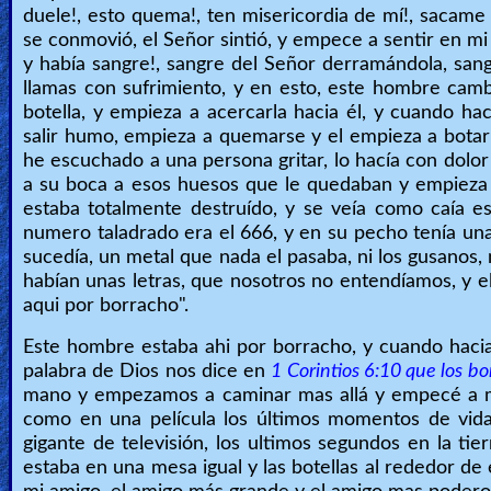
duele!, esto quema!, ten misericordia de mí!, sacame 
se conmovió, el Señor sintió, y empece a sentir en mi
y había sangre!, sangre del Señor derramándola, san
llamas con sufrimiento, y en esto, este hombre cambi
botella, y empieza a acercarla hacia él, y cuando h
salir humo, empieza a quemarse y el empieza a bota
he escuchado a una persona gritar, lo hacía con dolor ,
a su boca a esos huesos que le quedaban y empieza a
estaba totalmente destruído, y se veía como caía e
numero taladrado era el 666, y en su pecho tenía un
sucedía, un metal que nada el pasaba, ni los gusanos, 
habían unas letras, que nosotros no entendíamos, y el
aqui por borracho".
Este hombre estaba ahi por borracho, y cuando hacia e
palabra de Dios nos dice en
1 Corintios 6:10 que los bo
mano y empezamos a caminar mas allá y empecé a m
como en una película los últimos momentos de vida
gigante de televisión, los ultimos segundos en la t
estaba en una mesa igual y las botellas al rededor de