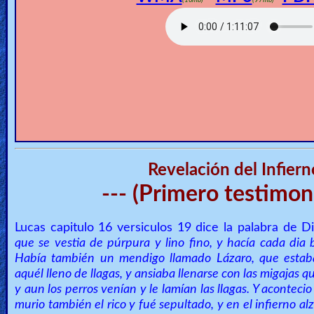
🎞
Jewish
Stories
🎞
X-
Witch
Revelación del Infiern
🎞
--- (Primero testimoni
X-
Muslim
Lucas capitulo 16 versiculos 19 dice la palabra de D
que se vestia de púrpura y lino fino, y hacía cada dia
MP3
Había también un mendigo llamado Lázaro, que estab
aquél lleno de llagas, y ansiaba llenarse con las migajas q
Bible
y aun los perros venían y le lamían las llagas. Y acontec
murio también el rico y fué sepultado, y en el infierno a