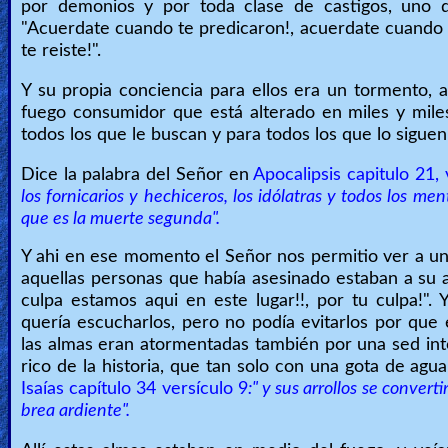
por demonios y por toda clase de castigos, uno de
"Acuerdate cuando te predicaron!, acuerdate cuando e
Ask
te reiste!".
AI
Y su propia conciencia para ellos era un tormento, a
Bible
fuego consumidor que está alterado en miles y mile
Questions
todos los que le buscan y para todos los que lo siguen
Dice la palabra del Señor en
Apocalipsis capitulo 21,
Something
los fornicarios y hechiceros, los idólatras y todos los m
Funny...
que es la muerte segunda".
2nd
Y ahi en ese momento el Señor nos permitio ver a u
aquellas personas que había asesinado estaban a su a
Page,
culpa estamos aqui en este lugar!!, por tu culpa!".
Older
quería escucharlos, pero no podía evitarlos por que e
Material
las almas eran atormentadas también por una sed into
rico de la historia, que tan solo con una gota de agua
Isaías capítulo 34 versículo 9
:" y sus arrollos se convert
brea ardiente".
×