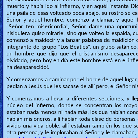
muerto y había ido al infierno, y en aquél instante 
Revelations
una paila de esas volteado boca abajo, su rostro se c
Señor y aquel hombre, comenzo a clamar, y aquel 
"Señor ten misericordia!, Señor dame una oportuni
Testimonies
nisiquiera quiso mirarle, sino que volteo la espalda,
comenzó a maldecir y a lanzar palabras de maldición 
integrante del grupo "Los Beatles", un grupo satánic
un hombre que dijo que el cristianismo desaparece
Evangelism
olvidado, pero hoy en día este hombre está en el infier
ha desaparecido!.
Documentaries
Y comenzamos a caminar por el borde de aquel lugar, 
pedían a Jesús que les sacase de allí pero, el Señor ni
Y comenzamos a llegar a diferentes secciones, y lleg
Islam
núcleo del infierno, donde se concentran los mayo
estaban nada menos ni nada más, los que habían conocido
habían misioneros, allí habían toda clase de personas
Other
vivido una vida doble, allí estaban también los que 
otra persona, y le imploraban al Señor y le clamaban,