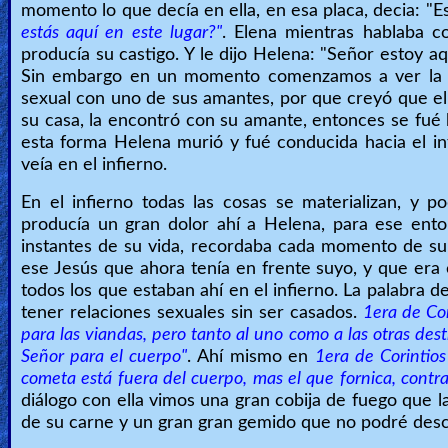
momento lo que decía en ella, en esa placa, decia: "Est
estás aquí en este lugar?"
. Elena mientras hablaba co
producía su castigo. Y le dijo Helena: "Señor estoy aq
Sin embargo en un momento comenzamos a ver la hi
sexual con uno de sus amantes, por que creyó que el c
su casa, la encontró con su amante, entonces se fué 
esta forma Helena murió y fué conducida hacia el i
veía en el infierno.
En el infierno todas las cosas se materializan, y 
producía un gran dolor ahí a Helena, para ese ento
instantes de su vida, recordaba cada momento de su
ese Jesús que ahora tenía en frente suyo, y que era e
todos los que estaban ahí en el infierno. La palabra d
tener relaciones sexuales sin ser casados.
1era de Cor
para las viandas, pero tanto al uno como a las otras dest
Señor para el cuerpo"
. Ahí mismo en
1era de Corintios
cometa está fuera del cuerpo, mas el que fornica, contr
diálogo con ella vimos una gran cobija de fuego que
de su carne y un gran gran gemido que no podré desc