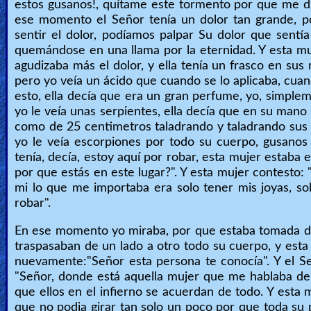
estos gusanos!, quítame este tormento por que me du
ese momento el Señor tenía un dolor tan grande,
sentir el dolor, podíamos palpar Su dolor que sentía
quemándose en una llama por la eternidad. Y esta mujer
agudizaba más el dolor, y ella tenía un frasco en sus
pero yo veía un ácido que cuando se lo aplicaba, cuan
esto, ella decía que era un gran perfume, yo, simpleme
yo le veía unas serpientes, ella decía que en su mano
como de 25 centimetros taladrando y taladrando sus h
yo le veía escorpiones por todo su cuerpo, gusanos 
tenía, decía, estoy aquí por robar, esta mujer estaba 
por que estás en este lugar?". Y esta mujer contesto:
mi lo que me importaba era solo tener mis joyas, sol
robar".
En ese momento yo miraba, por que estaba tomada de
traspasaban de un lado a otro todo su cuerpo, y est
nuevamente:"Señor esta persona te conocía". Y el Señ
"Señor, donde está aquella mujer que me hablaba de t
que ellos en el infierno se acuerdan de todo. Y esta
que no podia girar tan solo un poco por que toda su p