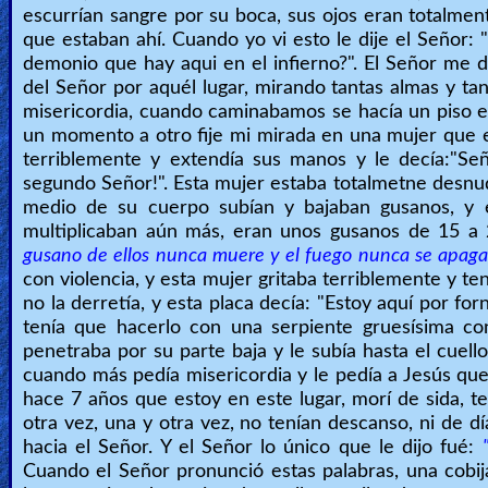
escurrían sangre por su boca, sus ojos eran totalmen
que estaban ahí. Cuando yo vi esto le dije el Señor:
demonio que hay aqui en el infierno?". El Señor me d
del Señor por aquél lugar, mirando tantas almas y t
misericordia, cuando caminabamos se hacía un piso e
un momento a otro fije mi mirada en una mujer que em
terriblemente y extendía sus manos y le decía:"Señ
segundo Señor!". Esta mujer estaba totalmetne desnuda
medio de su cuerpo subían y bajaban gusanos, y e
multiplicaban aún más, eran unos gusanos de 15 a 
gusano de ellos nunca muere y el fuego nunca se apaga
con violencia, y esta mujer gritaba terriblemente y te
no la derretía, y esta placa decía: "Estoy aquí por for
tenía que hacerlo con una serpiente gruesísima c
penetraba por su parte baja y le subía hasta el cuell
cuando más pedía misericordia y le pedía a Jesús que l
hace 7 años que estoy en este lugar, morí de sida, te
otra vez, una y otra vez, no tenían descanso, ni de 
hacia el Señor. Y el Señor lo único que le dijo fué:
Cuando el Señor pronunció estas palabras, una cobij