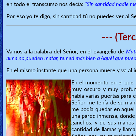
en todo el transcurso nos decía:
"Sin santidad nadie me
Por eso yo te digo, sin santidad tú no puedes ver al S
--- (Ter
Vamos a la palabra del Señor, en el evangelio de
Mate
alma no pueden matar, temed más bien a Aquél que puede d
En el mismo instante que una persona muere y va al 
En el momento en el que 
muy oscuro y muy profund
había varias puertas para e
Señor me tenía de su mano,
me podía quedar en aquel l
una pared inmensa, donde 
ganchos, y de sus manos c
cantidad de llamas y llam