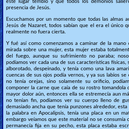
este lugar tembló y que todos los demonios salier
presencia de Jesús.
Escuchamos por un momento que todas las almas au
Jesús de Nazaret, todos sabían que el era el único q
realmente no fuera cierta.
Y fué así como comenzamos a caminar de la mano de J
mirada sobre una mujer, esta mujer estaba totalmen
del fuego, aunque su sufrimiento no paraba; nos
podíamos ver cada una de sus características físicas,
alborotado, despeinado, y tenía como una lava amari
cuencas de sus ojos podía vernos, y ya sus labios se c
no tenía orejas, sino solamente su orificio, po
componer la carne que caía de su rostro tomandola d
mayor dolor aún, entonces ella se estremecía aun m
no tenían fin, podíamos ver su cuerpo lleno de gu
demasiado ancha que tenía punzones alrededor, esta m
la palabra en Apocalipsis, tenía una placa en un ma
embargo veíamos que este material no se consumía c
permanecía fija en su pecho, esta placa estaba esc