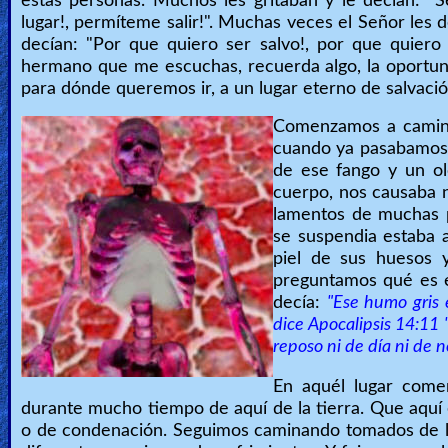
estas personas. Muchos les gritaban y le decían: "
lugar!, permíteme salir!". Muchas veces el Señor les 
decían: "Por que quiero ser salvo!, por que quiero 
hermano que me escuchas, recuerda algo, la oportun
para dónde queremos ir, a un lugar eterno de salvaci
Comenzamos a camina
cuando ya pasabamos e
de ese fango y un o
cuerpo, nos causaba n
lamentos de muchas 
se suspendia estaba 
piel de sus huesos 
preguntamos qué es e
decía:
"Ese humo gris
dice Apocalipsis 14:11 
reposo ni de día ni de n
En aquél lugar com
durante mucho tiempo de aquí de la tierra. Que aquí
o de condenación. Seguimos caminando tomados de la