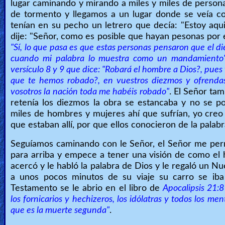
lugar caminando y mirando a miles y miles de persona
de tormento y llegamos a un lugar donde se veía co
tenían en su pecho un letrero que decía: "Estoy aqu
dije: "Señor, como es posible que hayan pesonas por e
"Sí, lo que pasa es que estas personas pensaron que el d
cuando mi palabra lo muestra como un mandamiento". 
versículo 8 y 9 que dice: "Robará el hombre a Dios?, pues 
que te hemos robado?, en vuestros diezmos y ofrendas
vosotros la nación toda me habéis robado"
. El Señor ta
retenía los diezmos la obra se estancaba y no se po
miles de hombres y mujeres ahí que sufrían, yo creo
que estaban allí, por que ellos conocieron de la palab
Seguíamos caminando con le Señor, el Señor me perm
para arriba y empece a tener una visión de como el 
acercó y le habló la palabra de Dios y le regaló un N
a unos pocos minutos de su viaje su carro se iba
Testamento se le abrio en el libro de
Apocalipsis 21:8
los fornicarios y hechizeros, los idólatras y todos los m
que es la muerte segunda"
.