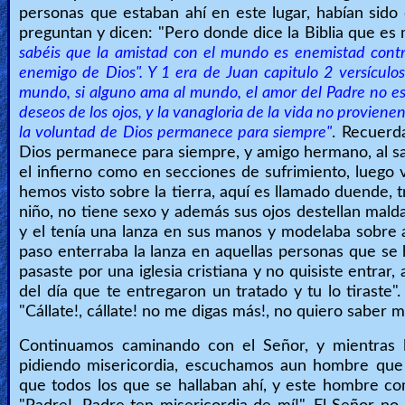
personas que estaban ahí en este lugar, habían sid
preguntan y dicen: "Pero donde dice la Biblia que es 
sabéis que la amistad con el mundo es enemistad contr
enemigo de Dios". Y 1 era de Juan capitulo 2 versículo
mundo, si alguno ama al mundo, el amor del Padre no est
deseos de los ojos, y la vanagloria de la vida no provien
la voluntad de Dios permanece para siempre"
. Recuerd
Dios permanece para siempre, y amigo hermano, al sal
el infierno como en secciones de sufrimiento, luego
hemos visto sobre la tierra, aquí es llamado duende, t
niño, no tiene sexo y además sus ojos destellan maldad
y el tenía una lanza en sus manos y modelaba sobre 
paso enterraba la lanza en aquellas personas que se h
pasaste por una iglesia cristiana y no quisiste entrar
del día que te entregaron un tratado y tu lo tiraste"
"Cállate!, cállate! no me digas más!, no quiero saber má
Continuamos caminando con el Señor, y mientras l
pidiendo misericordia, escuchamos aun hombre que
que todos los que se hallaban ahí, y este hombre c