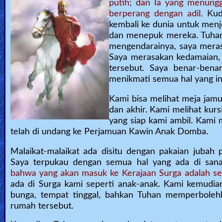
putih; dan Ia yang menung
berperang dengan adil.
Kud
kembali ke dunia untuk men
dan menepuk mereka. Tuhan 
mengendarainya, saya mera
Saya merasakan kedamaian, 
tersebut. Saya benar-bena
menikmati semua hal yang in
Kami bisa melihat meja jamu
dan akhir. Kami melihat kurs
yang siap kami ambil. Kami 
telah di undang ke Perjamuan Kawin Anak Domba.
Malaikat-malaikat ada disitu dengan pakaian jubah
Saya terpukau dengan semua hal yang ada di sana
bahwa yang akan masuk ke Kerajaan Surga adalah se
ada di Surga kami seperti anak-anak. Kami kemudia
bunga, tempat tinggal, bahkan Tuhan memperbole
rumah tersebut.