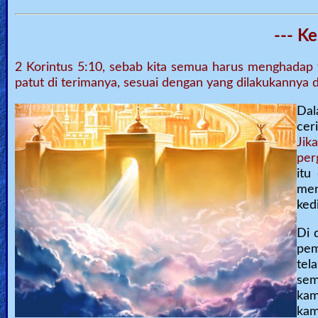
--- K
2 Korintus 5:10, sebab kita semua harus menghadap 
patut di terimanya, sesuai dengan yang dilakukannya d
Dal
cer
Jik
per
itu
me
ked
Di 
pem
tel
sem
kam
kam