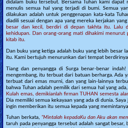
didalam buku tersebut. Bersama Tuhan kami dapat me
Revelations
menulis semua hal yang terjadi di bumi. Semua yang 
dilakukan adalah untuk penggenapan kata-kata Tuhan
diadili sesuai dengan apa yang mereka kerjakan yang t
besar dan kecil, berdiri di depan takhta itu. Lalu
Testimonies
kehidupan. Dan orang-orang mati dihakimi menurut p
kitab itu.
Evangelism
Dan buku yang ketiga adalah buku yang lebih besar l
itu. Kami bertujuh menurunkan dari tempat berdiriny
Tiang dan penyangga di Surga benar-benar indah! 
Documentaries
mengembang, itu terbuat dari batuan berharga. Ada yan
terbuat dari emas murni, dan yang lain-lainnya ter
bahwa Tuhan adalah pemilik dari semua hal yang ada, 
Islam
Kulah emas, demikianlah firman TUHAN semesta ala
Dia memiliki semua kekayaan yang ada di dunia. Say
ingin memberikan itu semua kepada yang memintanya 
Other
Tuhan berkata,
“Mintalah kepadaKu dan Aku akan memb
taruh pada penyangga tersebut adalah sangat besar,