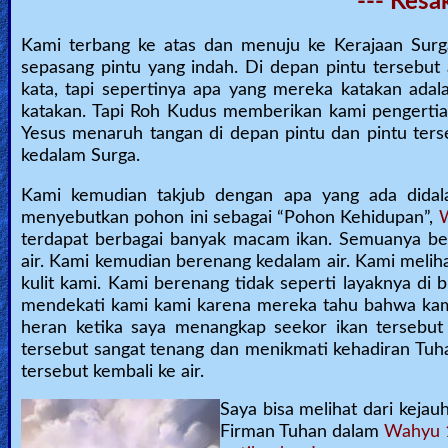
--- Kesa
Ask
Kami terbang ke atas dan menuju ke Kerajaan Surg
sepasang pintu yang indah. Di depan pintu tersebu
AI
kata, tapi sepertinya apa yang mereka katakan ada
Bible
katakan. Tapi Roh Kudus memberikan kami pengerti
Questions
Yesus menaruh tangan di depan pintu dan pintu ters
kedalam Surga.
Something
Kami kemudian takjub dengan apa yang ada didala
Funny...
menyebutkan pohon ini sebagai “Pohon Kehidupan”,
terdapat berbagai banyak macam ikan. Semuanya b
2nd
air. Kami kemudian berenang kedalam air. Kami melih
kulit kami. Kami berenang tidak seperti layaknya di
Page,
mendekati kami kami karena mereka tahu bahwa kami 
Older
heran ketika saya menangkap seekor ikan tersebut
Material
tersebut sangat tenang dan menikmati kehadiran Tuh
tersebut kembali ke air.
Saya bisa melihat dari kejau
×
Firman Tuhan dalam
Wahyu 1