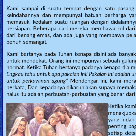
Kami sampai di suatu tempat dengan satu pasang p
keindahannya dan mempunyai batuan berharga yang
memasuki kedalam suatu ruangan dengan didalamnya
persiapan. Beberapa dari mereka membawa rol dari
dari benang emas, dan ada juga yang membawa pela
penuh semangat.
Kami bertanya pada Tuhan kenapa disini ada banya
untuk mendekat. Orang ini mempunyai sebuah gulun
hormat. Ketika Tuhan bertanya padanya kenapa dia 
Engkau tahu untuk apa pakaian ini! Pakaian ini adalah 
untuk perkawinan agung”
Mendengar ini, kami mer
berkata, Dan kepadanya dikaruniakan supaya memakai 
halus itu adalah perbuatan-perbuatan yang benar dari
Ketika kami
menakjubka
yang indah
penting bag
setiap deta