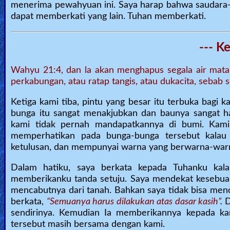
menerima pewahyuan ini. Saya harap bahwa saudara-
dapat memberkati yang lain. Tuhan memberkati.
--- K
Wahyu 21:4, dan la akan menghapus segala air mata 
perkabungan, atau ratap tangis, atau dukacita, sebab s
Ketiga kami tiba, pintu yang besar itu terbuka bag
bunga itu sangat menakjubkan dan baunya sangat h
kami tidak pernah mandapatkannya di bumi. Kam
memperhatikan pada bunga-bunga tersebut kalau
ketulusan, dan mempunyai warna yang berwarna-warn
Dalam hatiku, saya berkata kepada Tuhanku kala
memberikanku tanda setuju. Saya mendekat kesebuah 
mencabutnya dari tanah. Bahkan saya tidak bisa me
berkata,
“Semuanya harus dilakukan atas dasar kasih”
.
D
sendirinya. Kemudian Ia memberikannya kepada ka
tersebut masih bersama dengan kami.