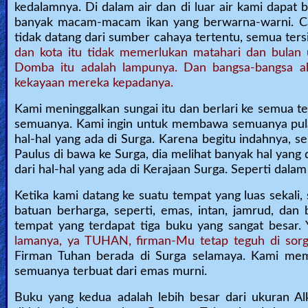
kedalamnya. Di dalam air dan di luar air kami dapat 
Heaven
banyak macam-macam ikan yang berwarna-warni. Ca
tidak datang dari sumber cahaya tertentu, semua ters
dan kota itu tidak memerlukan matahari dan bulan
Domba itu adalah lampunya. Dan bangsa-bangsa ak
Hell
kekayaan mereka kepadanya.
Kami meninggalkan sungai itu dan berlari ke semua 
Prayer
semuanya. Kami ingin untuk membawa semuanya pul
hal-hal yang ada di Surga. Karena begitu indahnya, se
Paulus di bawa ke Surga, dia melihat banyak hal yang 
dari hal-hal yang ada di Kerajaan Surga. Seperti dala
Bible/Study
Ketika kami datang ke suatu tempat yang luas sekal
batuan berharga, seperti, emas, intan, jamrud, dan
Jesus
tempat yang terdapat tiga buku yang sangat besar. 
lamanya, ya TUHAN, firman-Mu tetap teguh di sorg
Firman Tuhan berada di Surga selamaya. Kami mem
semuanya terbuat dari emas murni.
Warfare
Buku yang kedua adalah lebih besar dari ukuran Al