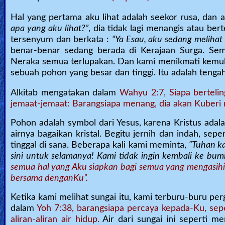
🎞
Hal yang pertama aku lihat adalah seekor rusa, dan
apa yang aku lihat?”
, dia tidak lagi menangis atau ber
Kids
tersenyum dan berkata :
“Ya Esau, aku sedang melihat 
Videos
benar-benar sedang berada di Kerajaan Surga. Sem
Neraka semua terlupakan. Dan kami menikmati kemulia
sebuah pohon yang besar dan tinggi. Itu adalah tengah
🎞
Alkitab mengatakan dalam
Wahyu 2:7, Siapa berteli
Worship
jemaat-jemaat: Barangsiapa menang, dia akan Kuberi 
Music
Pohon adalah symbol dari Yesus, karena Kristus adal
🎞
airnya bagaikan kristal. Begitu jernih dan indah, sep
tinggal di sana. Beberapa kali kami meminta,
“Tuhan ka
Vids
sini untuk selamanya! Kami tidak ingin kembali ke bumi
semua hal yang Aku siapkan bagi semua yang mengasihiK
for
bersama denganKu”.
New
Ketika kami melihat sungai itu, kami terburu-buru perg
Believers
dalam
Yoh 7:38, barangsiapa percaya kepada-Ku, sepe
aliran-aliran air hidup.
Air dari sungai ini seperti 