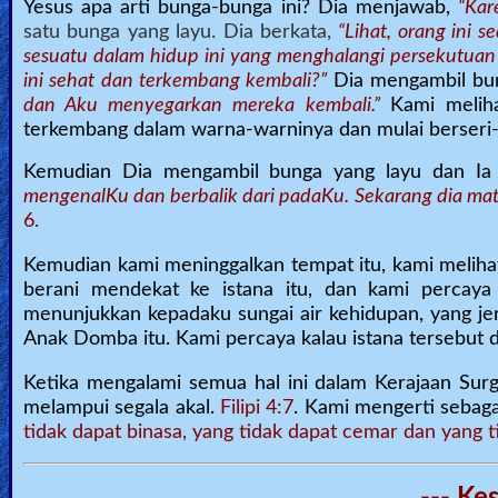
Yesus apa arti bunga-bunga ini? Dia menjawab,
“Kar
satu bunga yang layu. Dia berkata,
“Lihat, orang ini
sesuatu dalam hidup ini yang menghalangi persekutu
ini sehat dan terkembang kembali?”
Dia mengambil bu
dan Aku menyegarkan mereka kembali.”
Kami melih
terkembang dalam warna-warninya dan mulai berseri-s
Kemudian Dia mengambil bunga yang layu dan Ia
mengenalKu dan berbalik dari padaKu. Sekarang dia mat
6.
Kemudian kami meninggalkan tempat itu, kami meliha
berani mendekat ke istana itu, dan kami percaya
menunjukkan kepadaku sungai air kehidupan, yang jerni
Anak Domba itu. Kami percaya kalau istana tersebut d
Ketika mengalami semua hal ini dalam Kerajaan Surg
melampui segala akal.
Filipi 4:7
. Kami mengerti sebag
tidak dapat binasa, yang tidak dapat cemar dan yang t
--- Ke