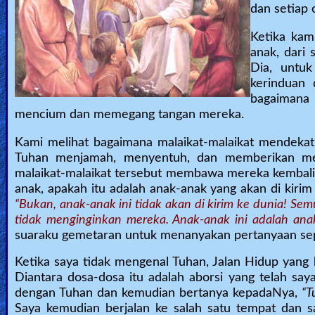
dan setiap 
Ketika kam
anak, dari
Dia, untuk
kerinduan 
bagaimana
mencium dan memegang tangan mereka.
Kami melihat bagaimana malaikat-malaikat mendekat
Tuhan menjamah, menyentuh, dan memberikan me
malaikat-malaikat tersebut membawa mereka kembali.
anak, apakah itu adalah anak-anak yang akan di kir
“Bukan, anak-anak ini tidak akan di kirim ke dunia! Sem
tidak menginginkan mereka. Anak-anak ini adalah an
suaraku gemetaran untuk menanyakan pertanyaan sep
Ketika saya tidak mengenal Tuhan, Jalan Hidup yang
Diantara dosa-dosa itu adalah aborsi yang telah s
dengan Tuhan dan kemudian bertanya kepadaNya,
“T
Saya kemudian berjalan ke salah satu tempat dan s