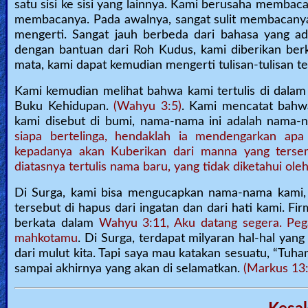
satu sisi ke sisi yang lainnya. Kami berusaha membac
Other
membacanya. Pada awalnya, sangat sulit membacanya 
mengerti. Sangat jauh berbeda dari bahasa yang ad
Languages
dengan bantuan dari Roh Kudus, kami diberikan berk
mata, kami dapat kemudian mengerti tulisan-tulisan te
Contact/Feedback/Donate
Kami kemudian melihat bahwa kami tertulis di dala
Buku Kehidupan.
(Wahyu 3:5)
. Kami mencatat bahw
kami disebut di bumi, nama-nama ini adalah nama-n
siapa bertelinga, hendaklah ia mendengarkan apa
Follow
kepadanya akan Kuberikan dari manna yang terse
us
diatasnya tertulis nama baru, yang tidak diketahui ol
Social
Media
Di Surga, kami bisa mengucapkan nama-nama kami,
tersebut di hapus dari ingatan dan dari hati kami. F
berkata dalam
Wahyu 3:11, Aku datang segera. Peg
PDF
mahkotamu
. Di Surga, terdapat milyaran hal-hal ya
dari mulut kita. Tapi saya mau katakan sesuatu, “T
Books
sampai akhirnya yang akan di selamatkan.
(Markus 13:
Random
Video