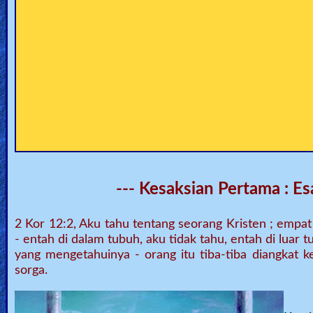
🎞
Jewish
Stories
🎞
X-
Witch
🎞
--- Kesaksian Pertama : Es
X-
2 Kor 12:2, Aku tahu tentang seorang Kristen ; empa
Muslim
- entah di dalam tubuh, aku tidak tahu, entah di luar t
yang mengetahuinya - orang itu tiba-tiba diangkat ke
MP3
sorga.
Bible