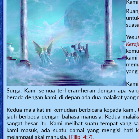
🎞
Kami
Ruang
Bible
untu
Movies
suas
🎞
Yesu
Keraj
Gospel
kemu
kami
Videos
mema
yang 
🎞
Kami
Godly
Surga. Kami semua terheran-heran dengan apa yang 
Movies
berada dengan kami, di depan ada dua malaikat yang 
Kedua malaikat ini kemudian berbicara kepada kami,
🎞
jauh berbeda dengan bahasa manusia. Kedua malai
CBN
sangat besar itu. Kami melihat suatu tempat yang s
kami masuk, ada suatu damai yang mengisi hati k
Videos
melampaui akal manusia.
(Filipi 4:7).