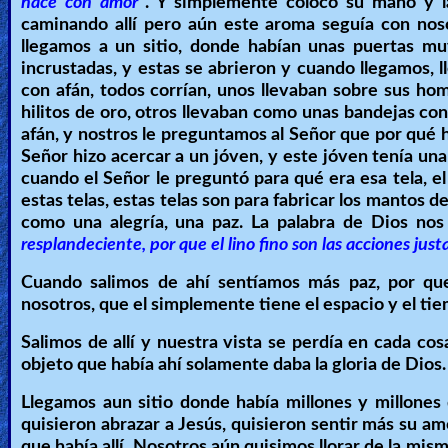
hace con amor"
. Y simplemente colocó su mano y la
caminando allí pero aún este aroma seguía con nos
llegamos a un sitio, donde habían unas puertas muy
incrustadas, y estas se abrieron y cuando llegamos, 
con afán, todos corrían, unos llevaban sobre sus ho
hilitos de oro, otros llevaban como unas bandejas co
afán, y nostros le preguntamos al Señor que por qué 
Señor hizo acercar a un jóven, y este jóven tenía un
cuando el Señor le preguntó para qué era esa tela, e
estas telas, estas telas son para fabricar los mantos 
como una alegría, una paz. La palabra de Dios no
resplandeciente, por que el lino fino son las acciones just
Cuando salimos de ahí sentíamos más paz, por que
nosotros, que el simplemente tiene el espacio y el tie
Salimos de allí y nuestra vista se perdía en cada cos
objeto que había ahí solamente daba la gloria de Dios.
Llegamos aun sitio donde había millones y millones 
quisieron abrazar a Jesús, quisieron sentir más su amo
que había allí. Nosotros aún quisimos llorar de la mis