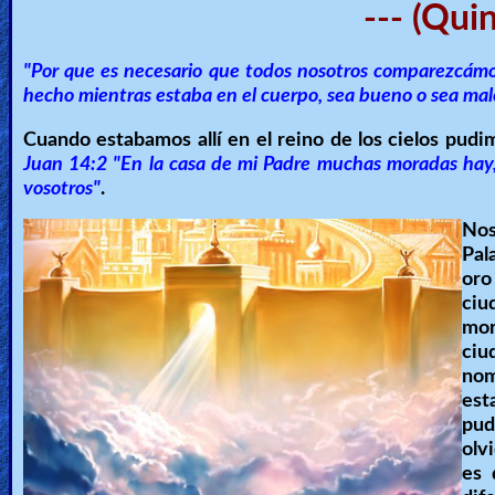
--- (Qui
"Por que es necesario que todos nosotros comparezcámos
hecho mientras estaba en el cuerpo, sea bueno o sea malo
Cuando estabamos allí en el reino de los cielos pudim
Juan 14:2 "En la casa de mi Padre muchas moradas hay, s
vosotros"
.
Nos
Pal
oro
ciu
mor
ciu
nom
est
pud
olv
es 