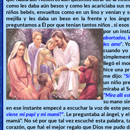
como les daba aún besos y como les acariciaba sus m
niños bebés, envueltos como en un lino y venían y se
mejilla y les daba un beso en la frente y los ánge
preguntamos a Él por que tenían tantos niños , si esos
por un inst
abortados, l
les amo"
. Y
cuando yo 
simplement
llegó el mo
hice una pr
me dijo:
"Sí
un niño pre
miraba al S
"Mira allí es
su mano si
en ese instante empecé a escuchar la voz de este peq
viene mi papi y mi mami?"
. Le preguntaba al ángel, y e
mamá". No sé por que tal vez escuché esta palabra, t
corazón, que fué el mejor regalo que Dios me pudo dar