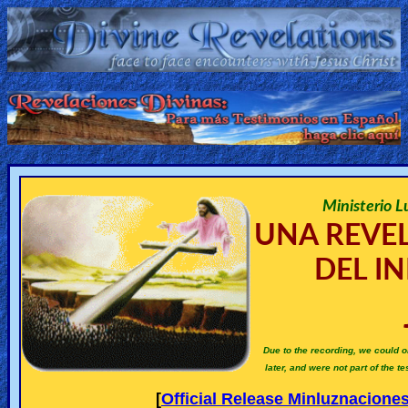
Home:
Mobile
Home: Original Style
ðŸ”
Ministerio L
UNA REVEL
Search
DEL IN
Site
🎞
Christian
Due to the recording, we could o
later, and were not part of the 
Netflix
[
Official Release Minluznacione