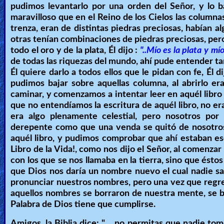
pudimos levantarlo por una orden del Señor, y lo 
Revelations
maravilloso que en el Reino de los Cielos las columna
trenza, eran de distintas piedras preciosas, habían a
otras tenían combinaciones de piedras preciosas, per
Testimonies
todo el oro y de la plata, Él dijo :
"..Mío es la plata y mío
de todas las riquezas del mundo, ahí pude entender t
Él quiere darlo a todos ellos que le pidan con fe, Él d
pudimos bajar sobre aquellas columna, al abrirlo e
Evangelism
caminar, y comenzamos a intentar leer en aquél libro
que no entendíamos la escritura de aquél libro, no era
era algo plenamente celestial, pero nosotros po
Documentaries
derepente como que una venda se quitó de nosotros 
aquél libro, y pudimos comprobar que ahí estaban esc
Libro de la Vida!, como nos dijo el Señor, al comenz
con los que se nos llamaba en la tierra, sino que ést
Islam
que Dios nos daría un nombre nuevo el cual nadie s
pronunciar nuestros nombres, pero una vez que regresa
aquellos nombres se borraron de nuestra mente, se bo
Other
Palabra de Dios tiene que cumplirse.
Amigos, la Biblia dice: ".... no permitas que nadie t