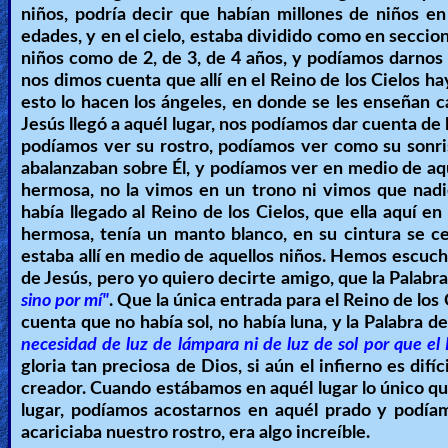
niños, podría decir que habían millones de niños e
edades, y en el cielo, estaba dividido como en secc
niños como de 2, de 3, de 4 años, y podíamos darnos 
nos dimos cuenta que allí en el Reino de los Cielos ha
esto lo hacen los ángeles, en donde se les enseñan cá
Jesús llegó a aquél lugar, nos podíamos dar cuenta de
podíamos ver su rostro, podíamos ver como su sonrisa
abalanzaban sobre Él, y podíamos ver en medio de aque
hermosa, no la vimos en un trono ni vimos que nadi
había llegado al Reino de los Cielos, que ella aquí en
hermosa, tenía un manto blanco, en su cintura se ce
estaba allí en medio de aquellos niños. Hemos escuc
de Jesús, pero yo quiero decirte amigo, que la Palabra
sino por mí"
. Que la única entrada para el Reino de lo
cuenta que no había sol, no había luna, y la Palabra d
necesidad de luz de lámpara ni de luz de sol por que el 
gloria tan preciosa de Dios, si aún el infierno es difí
creador. Cuando estábamos en aquél lugar lo único que
lugar, podíamos acostarnos en aquél prado y podíamo
acariciaba nuestro rostro, era algo increíble.