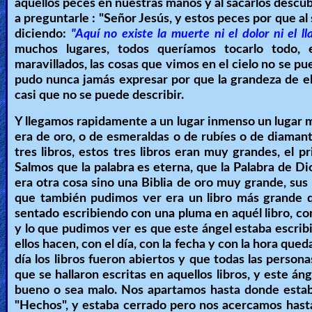
aquellos peces en nuestras manos y al sacarlos desc
Heaven
a preguntarle : "Señor Jesús, y estos peces por que al
diciendo:
"Aquí no existe la muerte ni el dolor ni el ll
muchos lugares, todos queríamos tocarlo todo, 
maravillados, las cosas que vimos en el cielo no se pu
Hell
pudo nunca jamás expresar por que la grandeza de ella
casi que no se puede describir.
Prayer
Y llegamos rapidamente a un lugar inmenso un lugar m
era de oro, o de esmeraldas o de rubíes o de diamant
tres libros, estos tres libros eran muy grandes, el pr
Salmos que la palabra es eterna, que la Palabra de D
Bible/Study
era otra cosa sino una Biblia de oro muy grande, sus p
que también pudimos ver era un libro más grande qu
sentado escribiendo con una pluma en aquél libro, co
Jesus
y lo que pudimos ver es que este ángel estaba escribi
ellos hacen, con el día, con la fecha y con la hora que
día los libros fueron abiertos y que todas las perso
que se hallaron escritas en aquellos libros, y este án
Warfare
bueno o sea malo. Nos apartamos hasta donde estaba 
"Hechos", y estaba cerrado pero nos acercamos hasta