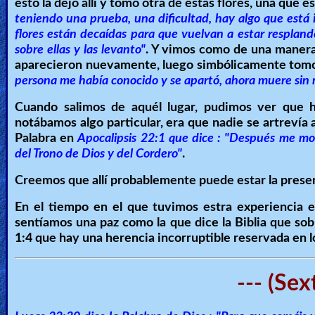
esto la dejó allí y tomó otra de estas flores, una que 
teniendo una prueba, una dificultad, hay algo que est
flores están decaídas para que vuelvan a estar respland
sobre ellas y las levanto"
. Y vimos como de una manera
aparecieron nuevamente, luego simbólicamente tomo un
persona me había conocido y se apartó, ahora muere sin m
Cuando salimos de aquél lugar, pudimos ver que 
notábamos algo particular, era que nadie se artrevía a
Palabra en
Apocalipsis 22:1 que dice : "Después me mos
del Trono de Dios y del Cordero"
.
Creemos que allí probablemente puede estar la presen
En el tiempo en el que tuvimos estra experiencia en
sentíamos una paz como la que dice la Biblia que s
1:4 que hay una herencia incorruptible reservada en l
--- (Sex