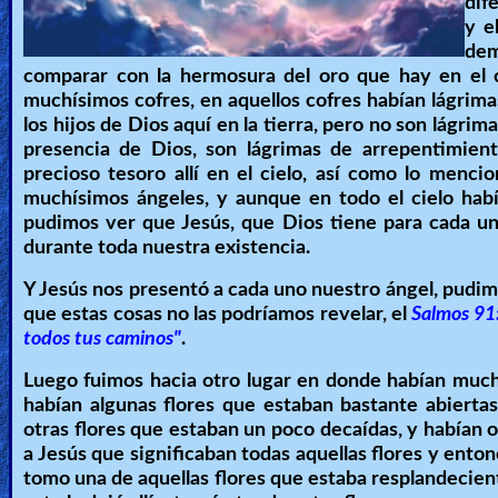
dif
y e
dem
comparar con la hermosura del oro que hay en el c
muchísimos cofres, en aquellos cofres habían lágrimas
los hijos de Dios aquí en la tierra, pero no son lágri
presencia de Dios, son lágrimas de arrepentimien
precioso tesoro allí en el cielo, así como lo menc
muchísimos ángeles, y aunque en todo el cielo había
pudimos ver que Jesús, que Dios tiene para cada u
durante toda nuestra existencia.
Y Jesús nos presentó a cada uno nuestro ángel, pudim
que estas cosas no las podríamos revelar, el
Salmos 91:
todos tus caminos"
.
Luego fuimos hacia otro lugar en donde habían muchos 
habían algunas flores que estaban bastante abierta
otras flores que estaban un poco decaídas, y habían 
a Jesús que significaban todas aquellas flores y enton
tomo una de aquellas flores que estaba resplandecient