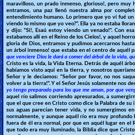
maravilloso, un prado inmenso, glorioso!, pero muy
🎞
entramos, una paz llenó nuestra alma por complet
entendimiento humano. Lo primero que yo vi fué un 
Kids
viendo lo mismo que yo veo?". Ella ya no estaba llora
Videos
y dijo: "Si!, Esaú estoy viendo un venado!". Con e
estabamos allí en el Reino de los Cielos!, y aquel horr
gloria de Dios, entramos y pudimos acercarnos hasta
🎞
un árbol inmenso! que estaba en el centro de aquél pa
Worship
que venciere Dios le dará a comer del árbol de la vida, qu
Cristo es la vida, la Vida Eterna. Detrás de aquél árb
Music
habíamos visto aquí en la tierra, y nosotros querí
Señor y le deciamos: "Señor por favor, no nos saqu
🎞
volver a la tierra!". Y el Señor Jesús solamente nos de
yo tengo preparado para los que me aman, por que ven
Vids
aquel río salimos corriendo apresurados, a sumergirn
for
que el que cree en Cristo como dice la Palabra de su 
New
sus aguas parecían tener vida, y no sumergimos en 
normalmente, y aunque aquél río era muy profundo h
Believers
fuera de él era normal, por que en aquél lugar en el R
que todo era muy iluminado, la Biblia dice que Cristo