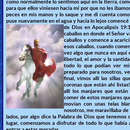
como normalmente lo sentimos aquí en la tierra, como l
para que ellos viniesen hacia mí por que no les ibamo
Ask
peces en mis manos y lo saque y me di cuenta como é
AI
puse nuevamente en el agua y hacia lo lejos comencé 
de Dios en Apocalipsis 19:1
Bible
caballos en donde el Señor va
Questions
caballos y comence a acaric
esos caballos, cuando comen
Something
vez algo que nunca en aquí e
libertad, el amor y la santid
Funny...
todo lo que podían ver mi
preparado para nosotros, ve
2nd
final, vimos allí las silla
Page,
coronas que están ahí listas
Older
allí los manjares que está
comer de estos manjares que
Material
movían con unas telas bla
nosotros, me maravillaba de t
lados, por algo dice la Palabra de Dios que tenemos 
×
lugar, comenzamos a disfrutar de todo lo que había a
entrar a estas moradas.