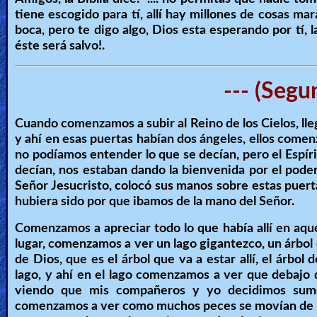
tiene escogido para tí, allí hay millones de cosas m
Other
boca, pero te digo algo, Dios esta esperando por tí, 
Languages
éste será salvo!.
--- (Segu
Contact/Feedback/Donate
Cuando comenzamos a subir al Reino de los Cielos, ll
y ahí en esas puertas habían dos ángeles, ellos comenz
Follow
no podíamos entender lo que se decían, pero el Espír
us
decían, nos estaban dando la bienvenida por el poder
Social
Señor Jesucristo, colocó sus manos sobre estas puert
Media
hubiera sido por que ibamos de la mano del Señor.
Comenzamos a apreciar todo lo que había allí en aqué
PDF
lugar, comenzamos a ver un lago gigantezco, un árbol qu
de Dios, que es el árbol que va a estar allí, el árbol
Books
lago, y ahí en el lago comenzamos a ver que debajo 
viendo que mis compañeros y yo decidimos sume
Random
comenzamos a ver como muchos peces se movían de un 
Video