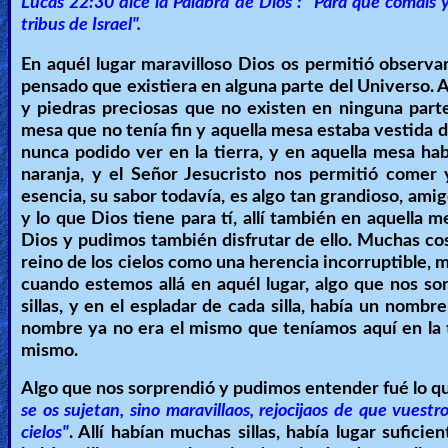
Lucas 22:30 dice la Palabra de Dios : "Para que comáis 
tribus de Israel".
En aquél lugar maravilloso Dios os permitió observ
pensado que existiera en alguna parte del Universo. Al
y piedras preciosas que no existen en ninguna part
mesa que no tenía fin y aquella mesa estaba vestida
nunca podido ver en la tierra, y en aquella mesa ha
naranja, y el Señor Jesucristo nos permitió comer 
esencia, su sabor todavía, es algo tan grandioso, amig
y lo que Dios tiene para tí, allí también en aquella m
Dios y pudimos también disfrutar de ello. Muchas cos
reino de los cielos como una herencia incorruptible, m
cuando estemos allá en aquél lugar, algo que nos so
sillas, y en el espladar de cada silla, había un nom
nombre ya no era el mismo que teníamos aquí en la 
mismo.
Algo que nos sorprendió y pudimos entender fué lo qu
se os sujetan, sino maravillaos, rejocijaos de que vuestr
cielos"
. Allí habían muchas sillas, había lugar sufici