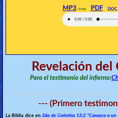
🎞
MP3
PDF
DOC
(31mb)
Jewish
Stories
🎞
X-
Witch
Revelación del 
🎞
X-
Para el testimonio del infierno:
Ch
Muslim
MP3
--- (Primero testimoni
Bible
La Biblia dice en
2da de Corintios 12:2 "Conozco a un h