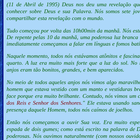
(11 de Abril de 1995)
Deus nos deu uma revelação que
🎞
conhecer sobre Deus e sua Palavra. Nós somos sete jov
compartilhar esta revelação com o mundo.
Kids
Videos
Tudo começou por volta das 10h00min da manhã. Nós está
De repente pelas 10 da manhã, uma poderosa luz branca b
imediatamente começamos a falar em línguas e fomos bati
🎞
Naquele momento, todos nós estávamos atônitos e fascina
Worship
quarto. A luz era muito mais forte que a luz do sol. No
Music
anjos eram tão bonitos, grandes, e bem aparecidos.
No meio de todos aqueles anjos nós vimos algo maravil
🎞
homem que estava vestido com um manto e vestiduras br
Vids
face porque era muito brilhante. Contudo, nós vimos um c
dos Reis e Senhor dos Senhores.
" Ele estava usando san
for
presença daquele Homem, todos nós caímos de joelhos.
New
Então nós começamos a ouvir Sua voz. Era muito espe
Believers
espada de dois gumes; como está escrito na palavra de 
poderosas. Nós ouvimos naturalmente (com nossos ouvido