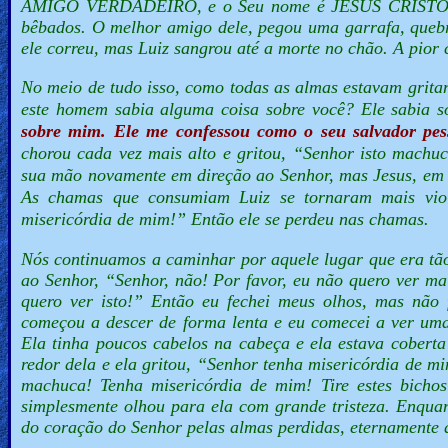
AMIGO VERDADEIRO, e o Seu nome é JESUS CRISTO. 
bêbados. O melhor amigo dele, pegou uma garrafa, quebr
ele correu, mas Luiz sangrou até a morte no chão. A pior 
No meio de tudo isso, como todas as almas estavam gritan
este homem sabia alguma coisa sobre você? Ele sabia 
sobre mim. Ele me confessou como o seu salvador pes
chorou cada vez mais alto e gritou, “
Senhor isto machu
sua mão novamente em direção ao Senhor, mas Jesus, em
As chamas que consumiam Luiz se tornaram mais viole
misericórdia de mim!”
Então ele se perdeu nas chamas.
Nós continuamos a caminhar por aquele lugar que era tã
ao Senhor, “
Senhor, não! Por favor, eu não quero ver ma
quero ver isto!”
Então eu fechei meus olhos, mas não 
começou a descer de forma lenta e eu comecei a ver uma 
Ela tinha poucos cabelos na cabeça e ela estava coberta
redor dela e ela gritou, “
Senhor tenha misericórdia de m
machuca! Tenha misericórdia de mim! Tire estes bich
simplesmente olhou para ela com grande tristeza. Enquan
do coração do Senhor pelas almas perdidas, eternamente