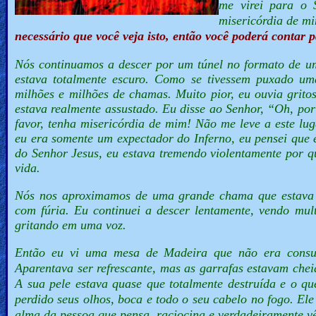
me virei para o 
misericórdia de mi
necessário que você veja isto, então você poderá contar
Nós continuamos a descer por um túnel no formato de u
estava totalmente escuro. Como se tivessem puxado um
milhões e milhões de chamas. Muito pior, eu ouvia grit
estava realmente assustado. Eu disse ao Senhor, “
Oh, por
favor, tenha misericórdia de mim! Não me leve a este l
eu era somente um expectador do Inferno, eu pensei que e
do Senhor Jesus, eu estava tremendo violentamente por q
vida.
Nós nos aproximamos de uma grande chama que estava à
com fúria. Eu continuei a descer lentamente, vendo mu
gritando em uma voz.
Então eu vi uma mesa de Madeira que não era consum
Aparentava ser refrescante, mas as garrafas estavam che
A sua pele estava quase que totalmente destruída e o q
perdido seus olhos, boca e todo o seu cabelo no fogo. Ele
alma da pessoa que pensa, raciocina e verdadeiramente vê