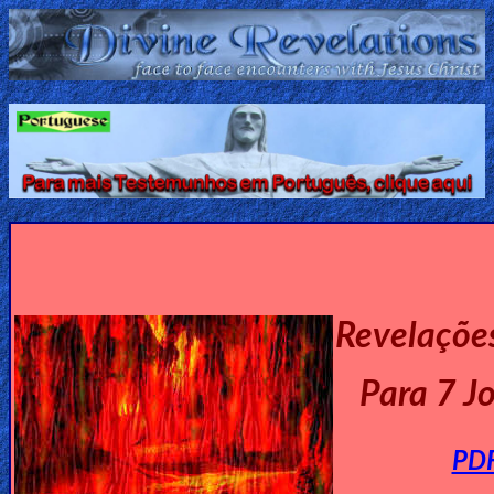
Home:
Mobile
Home: Original Style
ðŸ”
Search
Site
Revelações
🎞
Para 7 J
Christian
Netflix
PD