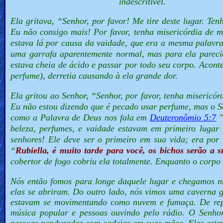
indescritível.
Ela gritava, “
Senhor, por favor! Me tire deste lugar. Te
Eu não consigo mais! Por favor, tenha misericórdia de
estava lá por causa da vaidade, que era a mesma palavra
uma garrafa aparentemente normal, mas para ela parecia
estava cheia de ácido e passar por todo seu corpo. Acont
perfume), derretia causando à ela grande dor.
Ela gritou ao Senhor,
“Senhor, por favor, tenha misericó
Eu não estou dizendo que é pecado usar perfume, mas o S
como a Palavra de Deus nos fala em
Deuteronômio 5:7
"
beleza, perfumes, e vaidade estavam em primeiro lugar 
senhores! Ele deve ser o primeiro em sua vida; era por 
“
Rubiella, é muito tarde para você, os bichos serão a s
cobertor de fogo cobriu ela totalmente. Enquanto o corpo 
Nós então fomos para longe daquele lugar e chegamos n
elas se abriram. Do outro lado, nós vimos uma caverna g
estavam se movimentando como nuvem e fumaça. De repent
música popular e pessoas ouvindo pelo rádio. O Senh
pessoas penduradas com cadeias em suas mãos. Elas esta