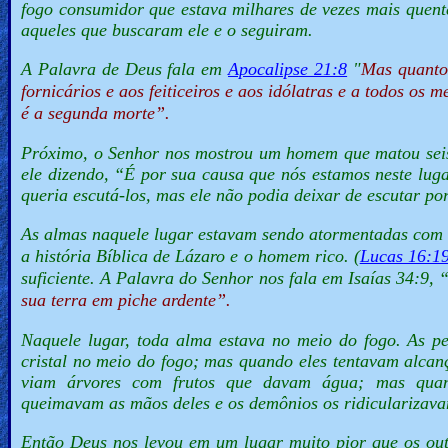
fogo consumidor que estava milhares de vezes mais quen
aqueles que buscaram ele e o seguiram.
A Palavra de Deus fala em
Apocalipse 21:8
"
Mas quanto 
fornicários e aos feiticeiros e aos idólatras e a todos os 
é a segunda morte”.
Próximo, o Senhor nos mostrou um homem que matou seis 
ele dizendo, “
É por sua causa que nós estamos neste lu
queria escutá-los, mas ele não podia deixar de escutar por
As almas naquele lugar estavam sendo atormentadas com 
a história Bíblica de Lázaro e o homem rico. (
Lucas 16:1
suficiente. A Palavra do Senhor nos fala em Isaías 34:9, 
sua terra em piche ardente”.
Naquele lugar, toda alma estava no meio do fogo. As p
cristal no meio do fogo; mas quando eles tentavam alcan
viam árvores com frutos que davam água; mas quand
queimavam as mãos deles e os demônios os ridicularizav
Então Deus nos levou em um lugar muito pior que os out