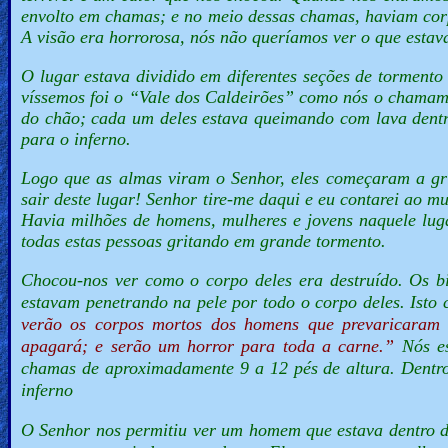
envolto em chamas; e no meio dessas chamas, haviam corp
Revelations
A visão era horrorosa, nós não queríamos ver o que estav
O lugar estava dividido em diferentes seções de torment
víssemos foi o “Vale dos Caldeirões” como nós o chamamo
Testimonies
do chão; cada um deles estava queimando com lava dentr
para o inferno.
Evangelism
Logo que as almas viram o Senhor, eles começaram a gri
sair deste lugar! Senhor tire-me daqui e eu contarei ao m
Havia milhões de homens, mulheres e jovens naquele lu
todas estas pessoas gritando em grande tormento.
Documentaries
Chocou-nos ver como o corpo deles era destruído. Os bi
estavam penetrando na pele por todo o corpo deles. Isto 
verão os corpos mortos dos homens que prevaricaram 
Islam
apagará; e serão um horror para toda a carne.”
Nós e
chamas de aproximadamente 9 a 12 pés de altura. Dentr
inferno
Other
O Senhor nos permitiu ver um homem que estava dentro de