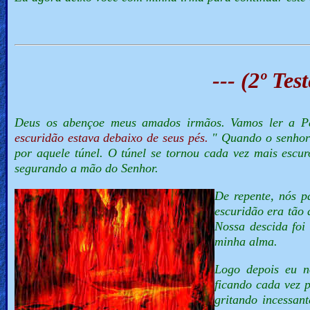
--- (2º Te
Deus os abençoe meus amados irmãos. Vamos ler a 
escuridão estava debaixo de seus pés.
" Quando o senhor
por aquele túnel. O túnel se tornou cada vez mais escu
segurando a mão do Senhor.
De repente, nós p
escuridão era tão
Nossa descida foi
minha alma.
Logo depois eu n
ficando cada vez p
gritando incessan