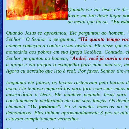
Quando ele viu Jesus ele dis
favor, me tire deste lugar
de metal que lia-se, “
Eu esto
Quando Jesus se aproximou, Ele perguntou ao homem, 
Senhor”
O Senhor o perguntou,
“
Há quanto tempo voc
homem começou a contar a sua história. Ele disse que ele 
monetária aos pobres em sua Igreja Católica. Contudo, e
Senhor perguntou ao homem, "
André, você já ouviu o e
a igreja e ela pregou o evangelho para mim uma vez, mas
Agora eu acredito que isto é real! Por favor, Senhor tir
Enquanto ele falava, os bichos rastejavam pelo buraco d
boca. Ele tentava empurrá-los para fora com suas mãos m
misericórdia a Deus. Ele manteve pedindo Jesus para t
constantemente perfurando ele com suas lanças. Os demôn
chamado “
Os jordanos”.
Eu vi aqueles bonecos no in
demoníacos. Eles tinham aproximadamente 3 pés de altur
estavam completamente vermelhos.