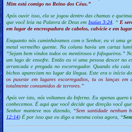
Mim está comigo no Reino dos Céus.”
Após ouvir isso, ela se jogou dentro das chamas e queim
que você leia na Palavra de Deus em
Isaías 3:24
. “
E ser
em lugar de encrespadura de cabelos, calvície e em lugar
Enquanto nós caminhávamos com o Senhor, eu vi uma gran
metal vermelho quente. Na coluna havia um cartaz lumin
“
Sejam bem vindos todos os mentirosos e fofoqueiros.”
No
um lago de enxofre. Então eu vi uma pessoa descer no es
arrancada e pregada no escorregador. Quando ela caia d
bichos apareciam no lugar da língua. Este era o início 
os puseste em lugares escorregadios, tu os lanças e
totalmente consumidos de terrores.”
Após ver isto, nós voltamos do Inferno.
Eu apenas quero t
conhecemos. É aqui que você decide que direção você que
Senhor manteve nos dizendo, “
Sem santidade nenhum 
12:14
) É por isso que eu digo a mesma coisa agora, “
Sem