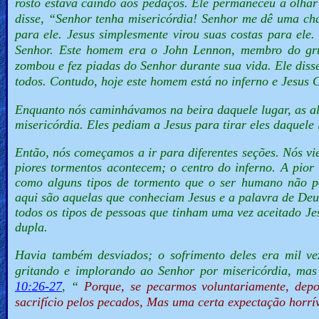
rosto estava caindo aos pedaços. Ele permaneceu a olhar
disse, “
Senhor tenha misericórdia! Senhor me dê uma c
Other
para ele. Jesus simplesmente virou suas costas para el
Languages
Senhor. Este homem era o John Lennon, membro do gr
zombou e fez piadas do Senhor durante sua vida. Ele disse
todos. Contudo, hoje este homem está no inferno e Jesus 
Contact/Feedback/Donate
Enquanto nós caminhávamos na beira daquele lugar, as a
misericórdia. Eles pediam a Jesus para tirar eles daquele
Follow
Então, nós começamos a ir para diferentes seções. Nós vie
us
piores tormentos acontecem; o centro do inferno. A pior
Social
como alguns tipos de tormento que o ser humano não po
Media
aqui são aquelas que conheciam Jesus e a palavra de Deus
todos os tipos de pessoas que tinham uma vez aceitado J
dupla.
PDF
Havia também desviados; o sofrimento deles era mil ve
Books
gritando e implorando ao Senhor por misericórdia, mas
10:26-27
, “
Porque, se pecarmos voluntariamente, depo
Random
sacrifício pelos pecados, Mas uma certa expectação horrív
Video