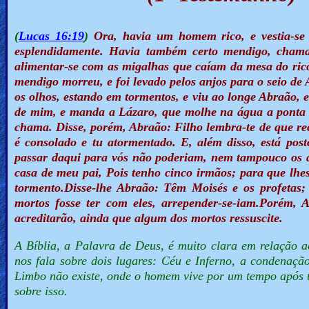
🎞
Bible
(
Lucas 16:19
)
Ora, havia um homem rico, e vestia-se 
Movies
esplendidamente. Havia também certo mendigo, chamad
alimentar-se com as migalhas que caíam da mesa do rico
mendigo morreu, e foi levado pelos anjos para o seio de
🎞
os olhos, estando em tormentos, e viu ao longe Abraão, 
Gospel
de mim, e manda a Lázaro, que molhe na água a ponta d
chama. Disse, porém, Abraão: Filho lembra-te de que rec
Videos
é consolado e tu atormentado. E, além disso, está pos
passar daqui para vós não poderiam, nem tampouco os de 
🎞
casa de meu pai, Pois tenho cinco irmãos; para que lh
tormento.Disse-lhe Abraão: Têm Moisés e os profetas;
Godly
mortos fosse ter com eles, arrepender-se-iam.Porém,
Movies
acreditarão, ainda que algum dos mortos ressuscite.
A Bíblia, a Palavra de Deus, é muito clara em relação a
🎞
nos fala sobre dois lugares: Céu e Inferno, a condenaçã
CBN
Limbo não existe, onde o homem vive por um tempo após te
sobre isso.
Videos