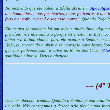
No momento que ele bateu, a Bíblia abriu em
Apocalipse
aos homicidas, e aos fornicários, e aos feiticeiros, e aos
fogo e enxofre, o que é a segunda morte.”
Quando Rogelio 
Ele estava lá somente há um mês e ainda tinha alguma 
princípio, ele não sabia o porque dele estar no Inferno
única e a última chance para ele aceitar o Senhor Jesu
Hoje, eu te convido a abrir o seu coração para Jesus; Som
que nós podemos estar a salvo no Reino dos Céus. (
Ato
santidade e honra. Deus o abençoe.
--- (4º
Deus os abençoe irmãos. Quando o Senhor pegou a minha m
um anjo. Nós começamos a descer pelo túnel numa incríve