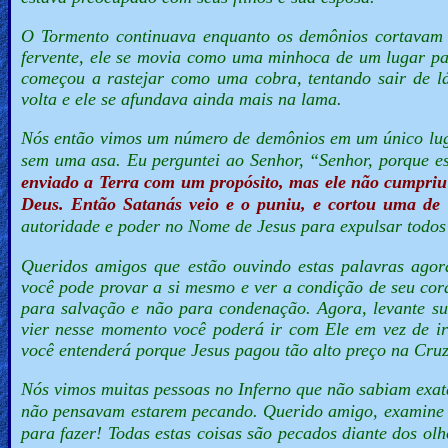
O Tormento continuava enquanto os demônios cortavam o
fervente, ele se movia como uma minhoca de um lugar par
começou a rastejar como uma cobra, tentando sair de l
volta e ele se afundava ainda mais na lama.
Nós então vimos um número de demônios em um único lug
sem uma asa. Eu perguntei ao Senhor,
“Senhor, porque e
enviado a Terra com um propósito, mas ele não cumpriu s
Deus. Então Satanás veio e o puniu, e cortou uma de
autoridade e poder no Nome de Jesus para expulsar todos
Queridos amigos que estão ouvindo estas palavras agor
você pode provar a si mesmo e ver a condição de seu co
para salvação e não para condenação. Agora, levante su
vier nesse momento você poderá ir com Ele em vez de ir
você entenderá porque Jesus pagou tão alto preço na Cru
Nós vimos muitas pessoas no Inferno que não sabiam exata
não pensavam estarem pecando.
Querido amigo, examine
para fazer! Todas estas coisas são pecados diante dos ol