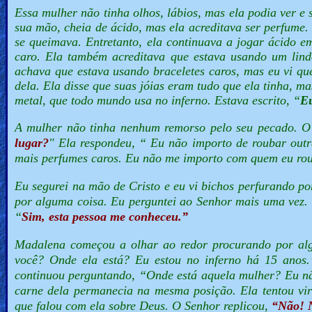
Essa mulher não tinha olhos, lábios, mas ela podia ver e 
sua mão, cheia de ácido, mas ela acreditava ser perfume.
se queimava. Entretanto, ela continuava a jogar ácido 
caro. Ela também acreditava que estava usando um lindo
achava que estava usando braceletes caros, mas eu vi q
dela. Ela disse que suas jóias eram tudo que ela tinha, ma
metal, que todo mundo usa no inferno. Estava escrito, “
Eu
A mulher não tinha nenhum remorso pelo seu pecado. O 
lugar?
" Ela respondeu, “
Eu não importo de roubar outr
mais perfumes caros. Eu não me importo com quem eu roub
Eu segurei na mão de Cristo e eu vi bichos perfurando p
por alguma coisa. Eu perguntei ao Senhor mais uma vez.
“
Sim, esta pessoa me conheceu.”
Madalena começou a olhar ao redor procurando por al
você?
Onde ela está? Eu estou no inferno há 15 anos
continuou perguntando,
“Onde está aquela mulher? Eu n
carne dela permanecia na mesma posição. Ela tentou vir
que falou com ela sobre Deus. O Senhor replicou,
“Não! N