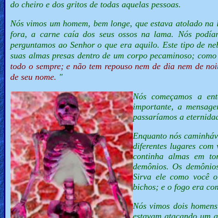
do cheiro e dos gritos de todas aquelas pessoas.
Nós vimos um homem, bem longe, que estava atolado na la
fora, a carne caía dos seus ossos na lama. Nós podía
perguntamos ao Senhor o que era aquilo. Este tipo de ne
suas almas presas dentro de um corpo pecaminoso; como 
todo o sempre; e não tem repouso nem de dia nem de noit
de seu nome.
"
Nós começamos a ente
importante, a mensage
passaríamos a eternida
Enquanto nós caminháv
diferentes lugares com
continha almas em to
demônios. Os demônios
Sirva ele como você 
bichos; e o fogo era c
Nós vimos dois homens
estavam atacando um a