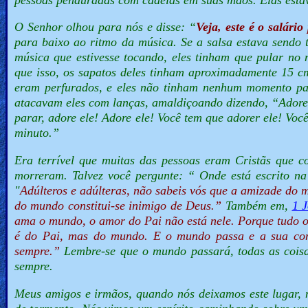
O Senhor olhou para nós e disse: “
Veja, este é o salári
para baixo ao ritmo da música. Se a salsa estava sendo 
música que estivesse tocando, eles tinham que pular no
que isso, os sapatos deles tinham aproximadamente 15 c
eram perfurados, e eles não tinham nenhum momento pa
atacavam eles com lanças, amaldiçoando dizendo,
“Adore
parar, adore ele! Adore ele! Você tem que adorer ele! V
minuto.”
Era terrível que muitas das pessoas eram Cristãs que 
morreram. Talvez você pergunte:
“ Onde está escrito n
"
Adúlteros e adúlteras, não sabeis vós que a amizade do
do mundo constitui-se inimigo de Deus.”
Também em,
1 
ama o mundo, o amor do Pai não está nele. Porque tudo o
é do Pai, mas do mundo. E o mundo passa e a sua con
sempre.”
Lembre-se que o mundo passará, todas as cois
sempre.
Meus amigos e irmãos, quando nós deixamos este lugar, n