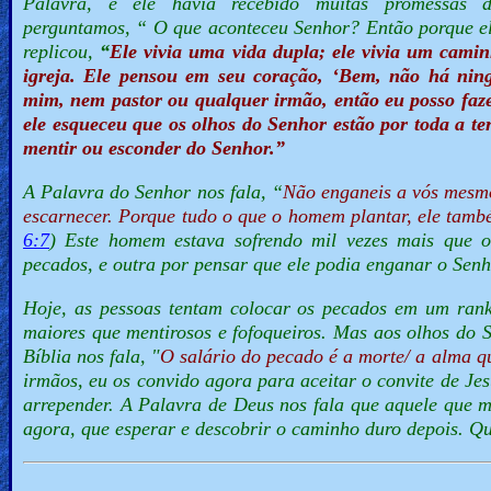
Palavra, e ele havia recebido muitas promessas 
perguntamos,
“ O que aconteceu Senhor? Então porque e
replicou,
“
Ele vivia uma vida dupla; ele vivia um cami
igreja. Ele pensou em seu coração, ‘Bem, não há nin
mim, nem pastor ou qualquer irmão, então eu posso faz
ele esqueceu que os olhos do Senhor estão por toda a t
mentir ou esconder do Senhor.
”
A Palavra do Senhor nos fala, “
Não enganeis a vós mesm
escarnecer. Porque tudo o que o homem plantar, ele tamb
6:7
) Este homem estava sofrendo mil vezes mais que 
pecados, e outra por pensar que ele podia enganar o Senh
Hoje, as pessoas tentam colocar os pecados em um rank
maiores que mentirosos e fofoqueiros. Mas aos olhos do
Bíblia nos fala, "
O salário do pecado é a morte/ a alma q
irmãos, eu os convido agora para aceitar o convite de Je
arrepender. A Palavra de Deus nos fala que aquele que m
agora, que esperar e descobrir o caminho duro depois. Q