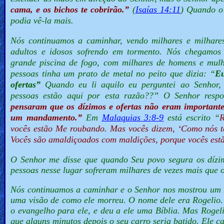
cama, e os bichos te cobrirão.”
(
Isaías 14:11
) Quando o 
podia vê-la mais.
Nós continuamos a caminhar, vendo milhares e milhare
adultos e idosos sofrendo em tormento. Nós chegamo
grande piscina de fogo, com milhares de homens e mul
pessoas tinha um prato de metal no peito que dizia: “
Eu
ofertas”
Quando eu li aquilo eu perguntei ao Senhor,
pessoas estão aqui por esta razão??”
O Senhor respo
pensaram que os dízimos e ofertas não eram important
um mandamento.”
Em
Malaquias 3:8-9
está escrito “
R
vocês estão Me roubando. Mas vocês dizem, ‘Como nós te
Vocês são amaldiçoados com maldições, porque vocês est
O Senhor me disse que quando Seu povo segura os dízim
pessoas nesse lugar sofreram milhares de vezes mais que
Nós continuamos a caminhar e o Senhor nos mostrou um h
uma visão de como ele morreu. O nome dele era Rogelio.
o evangelho para ele, e deu a ele uma Bíblia. Mas Rogel
que alguns minutos depois o seu carro seria batido. Ele c