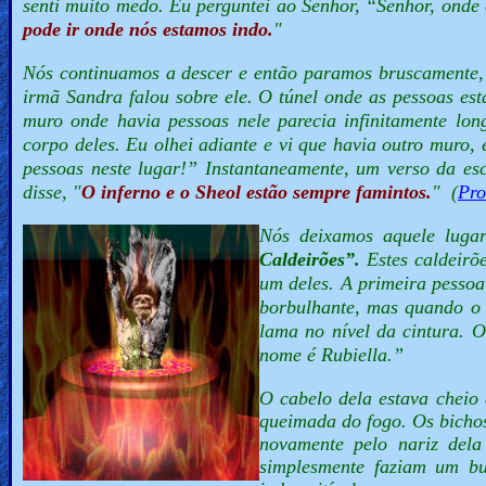
senti muito medo. Eu perguntei ao Senhor, “
Senhor, onde 
pode ir onde nós estamos indo.
"
Nós continuamos a descer e então paramos bruscamente, 
irmã Sandra falou sobre ele. O túnel onde as pessoas 
muro onde havia pessoas nele parecia infinitamente lon
corpo deles. Eu olhei adiante e vi que havia outro muro
pessoas neste lugar!”
Instantaneamente, um verso da es
disse, "
O inferno e o Sheol estão sempre famintos.
"
(
Pro
Nós deixamos aquele luga
Caldeirões”.
Estes caldeirõ
um deles. A primeira pessoa
borbulhante, mas quando o 
lama no nível da cintura. 
nome é Rubiella.”
O cabelo dela estava cheio
queimada do fogo. Os bichos
novamente pelo nariz dela
simplesmente faziam um b