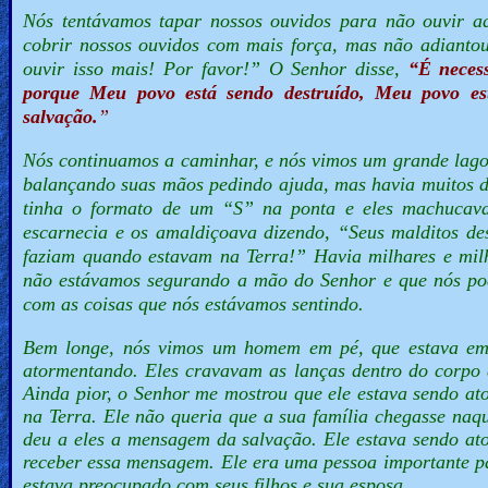
Nós tentávamos tapar nossos ouvidos para não ouvir aq
cobrir nossos ouvidos com mais força, mas não adianto
ouvir isso mais! Por favor!”
O Senhor disse,
“É necess
porque Meu povo está sendo destruído, Meu povo est
salvação.
”
Nós continuamos a caminhar, e nós vimos um grande lago
balançando suas mãos pedindo ajuda, mas havia muitos d
tinha o formato de um “S” na ponta e eles machucav
escarnecia e os amaldiçoava dizendo,
“Seus malditos d
faziam quando estavam na Terra!”
Havia milhares e mil
não estávamos segurando a mão do Senhor e que nós pod
com as coisas que nós estávamos sentindo.
Bem longe, nós vimos um homem em pé, que estava em 
atormentando. Eles cravavam as lanças dentro do corpo 
Ainda pior, o Senhor me mostrou que ele estava sendo at
na Terra. Ele não queria que a sua família chegasse naq
deu a eles a mensagem da salvação. Ele estava sendo at
receber essa mensagem. Ele era uma pessoa importante pa
estava preocupado com seus filhos e sua esposa.