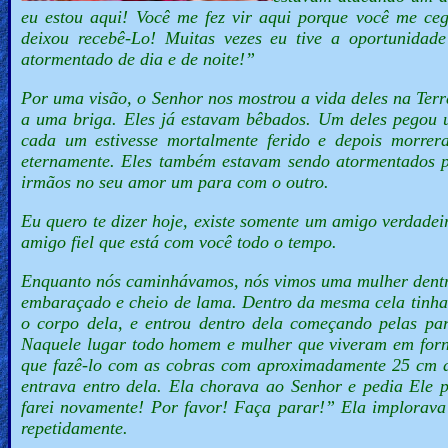
eu estou aqui! Você me fez vir aqui porque você me c
deixou recebê-Lo! Muitas vezes eu tive a oportunidad
atormentado de dia e de noite!”
Por uma visão, o Senhor nos mostrou a vida deles na Ter
a uma briga. Eles já estavam bêbados. Um deles pegou 
cada um estivesse mortalmente ferido e depois morre
eternamente. Eles também estavam sendo atormentados p
irmãos no seu amor um para com o outro.
Eu quero te dizer hoje, existe somente um amigo verdadei
amigo fiel que está com você todo o tempo.
Enquanto nós caminhávamos, nós vimos uma mulher dentro 
embaraçado e cheio de lama. Dentro da mesma cela tinha
o corpo dela, e entrou dentro dela começando pelas par
Naquele lugar todo homem e mulher que viveram em forni
que fazê-lo com as cobras com aproximadamente 25 cm d
entrava entro dela. Ela chorava ao Senhor e pedia Ele 
farei novamente! Por favor! Faça parar!”
Ela implorava
repetidamente.