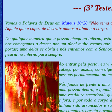
--- (3º Tes
Vamos a Palavra de Deus em
Mateus 10:28
"
Não tema 
Aquele que é capaz de destruir ambos a alma e o corpo.
"
De qualquer maneira que a pessoa chega ao inferno, est
nós começamos a descer por um túnel muito escuro que 
portas; uma delas se abriu e nós entramos com o Senhor.
ficaria no inferno para sempre.
Ao entrar pela porta, eu v
cabeça por anzóis, com alg
pessoas permanecendo no me
Nós fomos de frente a uma 
uma pessoa dentro, e quand
uma vestidura sacerdotal, q
e fora, e por todo o corpo 
tinham sido arrancados e su
por completo, crescia novam