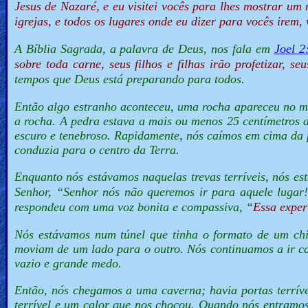
Jesus de Nazaré, e eu visitei vocês para lhes mostrar um
Heaven
igrejas, e todos os lugares onde eu dizer para vocês irem,
A Bíblia Sagrada, a palavra de Deus, nos fala em
Joel 2
sobre toda carne, seus filhos e filhas irão profetizar, se
Hell
tempos que Deus está preparando para todos.
Então algo estranho aconteceu, uma rocha apareceu no me
Prayer
a rocha. A pedra estava a mais ou menos 25 centímetros
escuro e tenebroso. Rapidamente, nós caímos em cima da 
conduzia para o centro da Terra.
Bible/Study
Enquanto nós estávamos naquelas trevas terríveis, nós e
Senhor, “
Senhor nós não queremos ir para aquele lugar
respondeu com uma voz bonita e compassiva, “
Essa
exper
Jesus
Nós estávamos num túnel que tinha o formato de um chi
moviam de um lado para o outro. Nós continuamos a ir c
vazio e grande medo.
Warfare
Então, nós chegamos a uma caverna; havia portas terríve
terrível e um calor que nos chocou. Quando nós entramos,