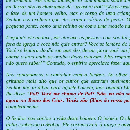
de tormento. Nós vimos um espírito caminhando sobre um
na Terra; nós os chamamos de “treasure troll”(
são pequeno
a face de um homem velho, mas o corpo de uma criança
Senhor nos explicou que eles eram espíritos de perda. 
pequena ponte, como uma rainha ou como uma modelo na 
Enquanto ele andava, ele atacava as pessoas com sua lan
fora da igreja e você não quis entrar? Você se lembra do
Você se lembra do dia em que eles deram para você um fo
cobrir a área onde as orelhas delas estavam.
Eles respo
não quero saber!”
Contudo, o espírito apreciava fazer aqu
Nós continuamos a caminhar com o Senhor. Ao olhar
gritando mais alto que os outros que estavam queiman
Senhor não ia olhar para aquele homem, mas quando Ele
lhe disse “
Pai? Você me chama de Pai? Não, eu não sou 
agora no Reino dos Céus. Vocês são filhos do vosso pa
completamente.
O Senhor nos contou a vida deste homem. O homem O ch
tinha conhecido o Senhor. Ele costumava ir à igreja e ouv