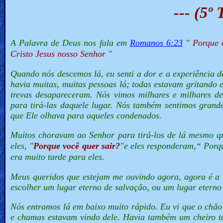
--- (5º
A Palavra de Deus nos fala em
Romanos 6:23
"
Porque 
Cristo Jesus nosso Senhor
"
Quando nós descemos lá, eu senti a dor e a experiência d
havia muitas, muitas pessoas lá; todas estavam gritando
trevas desapareceram. Nós vimos milhares e milhares d
para tirá-las daquele lugar. Nós também sentimos gran
que Ele olhava para aqueles condenados.
Muitos choravam ao Senhor para tirá-los de lá mesmo q
eles, "
Porque você quer sair?
"e eles responderam,
“ Porq
era muito tarde para eles.
Meus queridos que estejam me ouvindo agora, agora é a 
escolher um lugar eterno de salvação, ou um lugar etern
Nós entramos lá em baixo muito rápido. Eu vi que o chão
e chamas estavam vindo dele. Havia também um cheiro te