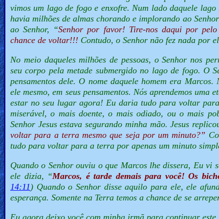
vimos um lago de
fogo
e
enxofre
.
Num lado daquele lago 
havia milhões de almas chorando e implorando ao Senhor 
ao Senhor, “
Senhor por favor! Tire-nos daqui por pe
chance de voltar!!!
Contudo, o Senhor não fez nada por el
No meio daqueles milhões de pessoas, o Senhor nos pe
seu corpo pela metade submergido no lago de fogo. O Se
pensamentos dele. O nome daquele homem era Marcos. N
ele mesmo, em seus pensamentos. Nós aprendemos uma et
estar no seu lugar agora! Eu daria tudo para voltar par
miserável, o mais doente, o mais odiado, ou o mais p
Senhor Jesus estava segurando minha mão. Jesus replic
voltar para a terra mesmo que seja por um minuto?”
Com
tudo para voltar para a terra por apenas um minuto simpl
Quando o Senhor ouviu o que Marcos lhe dissera, Eu vi s
ele dizia, “
Marcos, é tarde demais para você! Os bich
14:11
) Quando o Senhor disse aquilo para ele, ele afun
esperança. Somente na Terra temos a chance de se arrepen
Eu agora deixo você com minha irmã para continuar este 