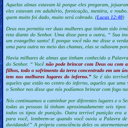
Aquelas almas estavam lá porque eles pregaram, jejuara
eles estavam em adultério, fornicação, mentira, e roub
Ask
quem muito foi dado, muito será cobrado. (
Lucas 12:48
)
AI
Deus nos permitiu ver duas mulheres que tinham sido irm
Bible
reta diante do Senhor.
Uma disse
para
a outra, “
Sua ins
Questions
um evangelho santo! E porque você não me disse a verda
uma para outra no meio das chamas, elas se odiavam porq
Something
Havia milhares de almas que tinham conhecido a Palavra
Funny...
do Senhor. “ Você
não pode brincar com Deus ou com a
filhos, todo o sofrimento da terra concentrado em um 
2nd
tem nos melhores lugares do inferno.”
Se é tão terrív
Page,
aqueles que estão no centro do inferno, aqueles que uma
o Senhor nos disse que nós podíamos brincar com fogo na
Older
Material
Nós continuamos a caminhar por diferentes lugares e o S
todas as pessoas lá tinham aproximadamente seis tipos
todos os tipos de punição. Outra terrível punição era a
para você, lembrem-se quando você ouviu a Palavra de 
×
duvidando!”
A própria consciência deles os atormentav