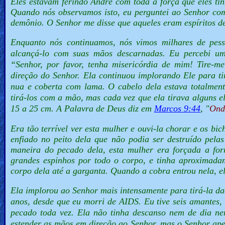
Eles estavam ferindo André com toda a força que eles ti
Quando nós observamos isto, eu perguntei ao Senhor co
demônio. O Senhor me disse que aqueles eram espíritos de 
Enquanto nós continuamos, nós vimos milhares de pes
alcançá-lo com suas mãos descarnadas. Eu percebi um
“
Senhor, por favor, tenha misericórdia de mim! Tire-me
direção do Senhor. Ela continuou implorando Ele para ti
nua e coberta com lama. O cabelo dela estava totalment
tirá-los com a mão, mas cada vez que ela tirava alguns 
15 a 25 cm. A Palavra de Deus diz em
Marcos 9:44
, "
Onde
Era tão terrível ver esta mulher e ouvi-la chorar e os 
enfiado no peito dela que não podia ser destruído pelas
maneira do pecado dela, esta mulher era forçada a fo
grandes espinhos por todo o corpo, e tinha aproximada
corpo dela até a garganta. Quando a cobra entrou nela, e
Ela implorou ao Senhor mais intensamente para tirá-la da
anos, desde que eu morri de AIDS. Eu tive seis amantes,
pecado toda vez. Ela não tinha descanso nem de dia ne
estender as mãos em direção ao Senhor, mas o Senhor apen