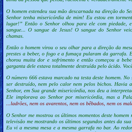
O homem estendeu sua mão descarnada na direção do Sen
Senhor tenha misericórdia de mim!
Eu
estou em tormen
lugar!”
Então o Senhor olhou para ele com piedade, 
sangue... O sangue de Jesus!
O sangue do Senhor veio
chamas.
Então o homem virou o seu olhar para a direção da mesa
prestes a beber, o fogo e a fumaça pularam da garrafa. 
chorou muita dor e sofrimento e então começou a bebe
garganta dele estava totalmente destruída pelo ácido. Vo
O número 666 estava marcado na testa deste homem. No 
ser destruído, nem pelo calor nem pelos bichos. Havia a
Senhor, em Sua grande misericórdia, nos deu a interpreta
Ele implorava ao Senhor por misericórdia, mas a Pa
...ladrões, nem os avarentos, nem os bêbados, nem os mal
O Senhor me mostrou os últimos momentos deste homem na
televisão me mostrando os últimos segundos antes da su
Eu vi a mesma mesa e a mesma garrafa no bar. Ao redor