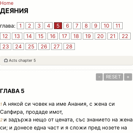
Home
ДЕЯНИЯ
глава:
1
2
3
4
5
6
7
8
9
10
11
12
13
14
15
16
17
18
19
20
21
22
23
24
25
26
27
28
Acts chapter 5
-
RESET
+
ГЛАВА 5
А някой си човек на име Анания, с жена си
1
Сапфира, продаде имот,
и задържа нещо от цената, със знанието на жена
2
си; и донесе една част и я сложи пред нозете на