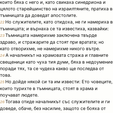
които бяха с него и, като свикаха синедриона и
цялото старейшинство на израилтяните, пратиха в
тъмницата да доведат апостолите.
Но служителите, като отидоха, не ги намериха в
22
тъмницата; и върнаха се та известиха, казвайки:
Тъмницата намерихме заключена твърде
23
здраво, и стражарите да стоят при вратата; но
като отворихме, не намерихме никого вътре.
А началникът на храмовата стража и главните
24
свещеници като чуха тия думи, бяха в недоумение
поради тях, та се чудеха какво ще последва от
това.
Но дойде някой си та им извести: Ето човеците,
25
които турихте в тъмницата, стоят в храма и
поучават людете.
Тогава отиде началникът със служителите и ги
26
доведе, обаче, без насилие, защото се бояха от