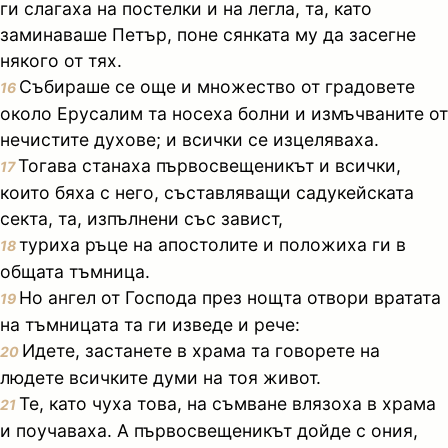
ги слагаха на постелки и на легла, та, като
заминаваше Петър, поне сянката му да засегне
някого от тях.
Събираше се още и множество от градовете
16
около Ерусалим та носеха болни и измъчваните от
нечистите духове; и всички се изцеляваха.
Тогава станаха първосвещеникът и всички,
17
които бяха с него, съставляващи садукейската
секта, та, изпълнени със завист,
туриха ръце на апостолите и положиха ги в
18
общата тъмница.
Но ангел от Господа през нощта отвори вратата
19
на тъмницата та ги изведе и рече:
Идете, застанете в храма та говорете на
20
людете всичките думи на тоя живот.
Те, като чуха това, на съмване влязоха в храма
21
и поучаваха. А първосвещеникът дойде с ония,