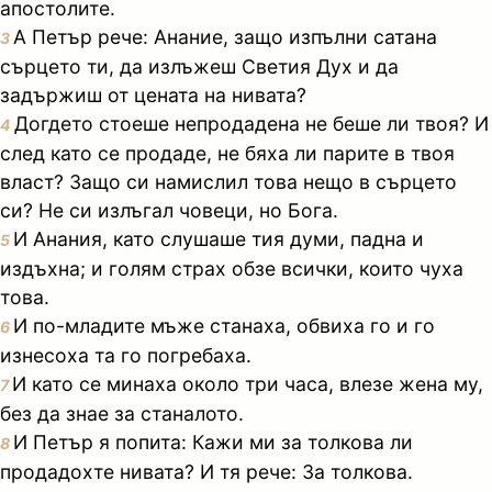
апостолите.
А Петър рече: Анание, защо изпълни сатана
3
сърцето ти, да излъжеш Светия Дух и да
задържиш от цената на нивата?
Догдето стоеше непродадена не беше ли твоя? И
4
след като се продаде, не бяха ли парите в твоя
власт? Защо си намислил това нещо в сърцето
си? Не си излъгал човеци, но Бога.
И Анания, като слушаше тия думи, падна и
5
издъхна; и голям страх обзе всички, които чуха
това.
И по-младите мъже станаха, обвиха го и го
6
изнесоха та го погребаха.
И като се минаха около три часа, влезе жена му,
7
без да знае за станалото.
И Петър я попита: Кажи ми за толкова ли
8
продадохте нивата? И тя рече: За толкова.