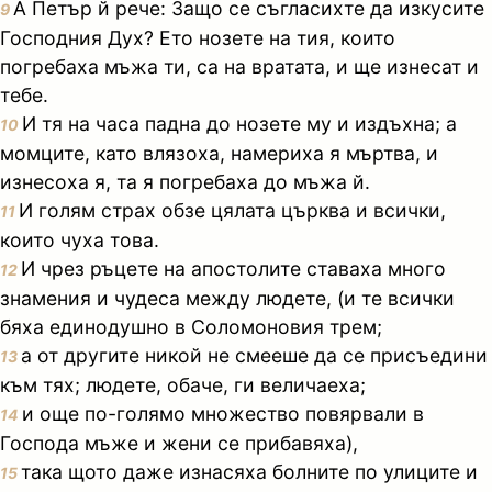
А Петър й рече: Защо се съгласихте да изкусите
9
Господния Дух? Ето нозете на тия, които
погребаха мъжа ти, са на вратата, и ще изнесат и
тебе.
И тя на часа падна до нозете му и издъхна; а
10
момците, като влязоха, намериха я мъртва, и
изнесоха я, та я погребаха до мъжа й.
И голям страх обзе цялата църква и всички,
11
които чуха това.
И чрез ръцете на апостолите ставаха много
12
знамения и чудеса между людете, (и те всички
бяха единодушно в Соломоновия трем;
а от другите никой не смееше да се присъедини
13
към тях; людете, обаче, ги величаеха;
и още по-голямо множество повярвали в
14
Господа мъже и жени се прибавяха),
така щото даже изнасяха болните по улиците и
15