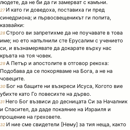
людете, да не би да ги замерват с камъни.
И като ги доведоха, поставиха ги пред
27
синедриона; и първосвещеникът ги попита,
казвайки:
Строго ви запретихме да не поучавате в това
28
име; но ето напълнили сте Ерусалим с учението
си, и възнамерявате да докарате върху нас
кръвта на тоя човек.
А Петър и апостолите в отговор рекоха:
29
Подобава да се покоряваме на Бога, а не на
човеците.
Бог на бащите ни възкреси Исуса, Когото вие
30
убихте като Го повесихте на дърво.
Него Бог възвиси до десницата Си за Началник
31
и Спасител, да даде покаяние на Израиля и
прощение на греховете.
И ние сме свидетели [Нему] за тия неща, както
32