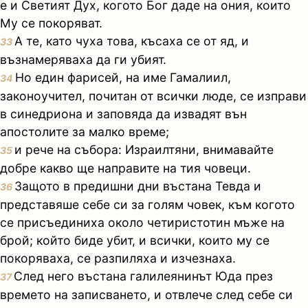
е и Светият Дух, когото Бог даде на ония, които
Му се покоряват.
А те, като чуха това, късаха се от яд, и
33
възнамеряваха да ги убият.
Но един фарисей, на име Гамалиил,
34
законоучител, почитан от всички люде, се изправи
в синедриона и заповяда да извадят вън
апостолите за малко време;
и рече на събора: Израилтяни, внимавайте
35
добре какво ще направите на тия човеци.
Защото в предишни дни въстана Тевда и
36
представяше себе си за голям човек, към когото
се присъединиха около четиристотин мъже на
брой; който биде убит, и всички, които му се
покоряваха, се разпиляха и изчезнаха.
След него въстана галилеянинът Юда през
37
времето на записването, и отвлече след себе си