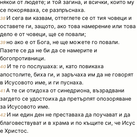
някои от людете; и той загина, и всички, които му
се покоряваха, се разпръснаха.
И сега ви казвам, оттеглете се от тия човеци и
38
оставете ги, защото, ако това намерение или това
дело е от човеци, ще се повали;
но ако е от Бога, не ще можете го повали.
39
Пазете се да не би да се намерите и
богопротивници.
И те го послушаха: и, като повикаха
40
апостолите, биха ги, и заръчаха им да не говорят
в Исусовото име, и ги пуснаха.
А те си отидоха от синедриона, възрадвани
41
загдето се удостоиха да претърпят опозоряване
за Исусовото име.
И ни един ден не преставаха да поучават и да
42
благовествуват и в храма и по къщите си, че Исус
е Христос.