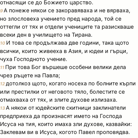
отнасящи се до Божието царство.
А понеже някои се закоравяваха и не вярваха,
9
но злословеха учението пред народа, той се
оттегли от тях и отдели учениците та разискваше
всеки ден в училището на Тирана.
И това се продължава две години, така щото
10
всички, които живееха в Азия, и юдеи и гърци,
чуха Господното учение.
При това Бог вършеше особени велики дела
11
чрез ръцете на Павла;
дотолкоз щото, когато носеха по болните кърпи
12
или престилки от неговото тяло, болестите се
отмахваха от тях, и злите духове излизаха.
А някои от юдейските скитници заклинатели
13
предприеха да произнасят името на Господа
Исуса на тия, които имаха зли духове, казвайки:
Заклевам ви в Исуса, когото Павел проповядва.