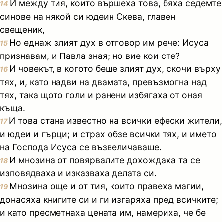
И между тия, които вършеха това, бяха седемте
14
синове на някой си юдеин Скева, главен
свещеник,
Но еднаж злият дух в отговор им рече: Исуса
15
признавам, и Павла зная; но вие кои сте?
И човекът, в когото беше злият дух, скочи върху
16
тях, и, като надви на двамата, превъзмогна над
тях, така щото голи и ранени избягаха от оная
къща.
И това стана известно на всички ефески жители,
17
и юдеи и гърци; и страх обзе всички тях, и името
на Господа Исуса се възвеличаваше.
И мнозина от повярвалите дохождаха та се
18
изповядваха и изказваха делата си.
Мнозина още и от тия, които правеха магии,
19
донасяха книгите си и ги изгаряха пред всичките;
и като пресметнаха цената им, намериха, че бе