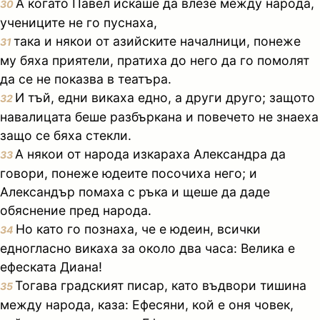
А когато Павел искаше да влезе между народа,
30
учениците не го пуснаха,
така и някои от азийските началници, понеже
31
му бяха приятели, пратиха до него да го помолят
да се не показва в театъра.
И тъй, едни викаха едно, а други друго; защото
32
навалицата беше разбъркана и повечето не знаеха
защо се бяха стекли.
А някои от народа изкараха Александра да
33
говори, понеже юдеите посочиха него; и
Александър помаха с ръка и щеше да даде
обяснение пред народа.
Но като го познаха, че е юдеин, всички
34
едногласно викаха за около два часа: Велика е
ефеската Диана!
Тогава градският писар, като въдвори тишина
35
между народа, каза: Ефесяни, кой е оня човек,