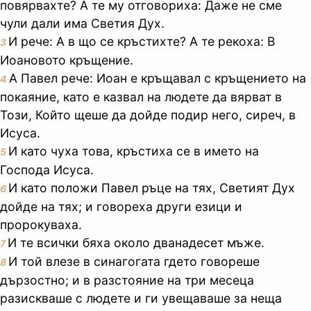
повярвахте? А те му отговориха: Даже не сме
чули дали има Светия Дух.
И рече: А в що се кръстихте? А те рекоха: В
3
Иоановото кръщение.
А Павел рече: Иоан е кръщавал с кръщението на
4
покаяние, като е казвал на людете да вярват в
Този, Който щеше да дойде подир него, сиреч, в
Исуса.
И като чуха това, кръстиха се в името на
5
Господа Исуса.
И като положи Павел ръце на тях, Светият Дух
6
дойде на тях; и говореха други езици и
пророкуваха.
И те всички бяха около дванадесет мъже.
7
И той влезе в синагогата гдето говореше
8
дързостно; и в разстояние на три месеца
разискваше с людете и ги увещаваше за неща