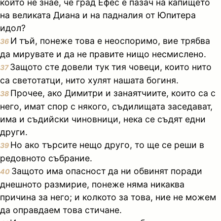
който не знае, че град Ефес е пазач на капището
на великата Диана и на падналия от Юпитера
идол?
И тъй, понеже това е неоспоримо, вие трябва
36
да мирувате и да не правите нищо несмислено.
Защото сте довели тук тия човеци, които нито
37
са светотатци, нито хулят нашата богиня.
Прочее, ако Димитри и занаятчиите, които са с
38
него, имат спор с някого, съдилищата заседават,
има и съдийски чиновници, нека се съдят едни
други.
Но ако търсите нещо друго, то ще се реши в
39
редовното събрание.
Защото има опасност да ни обвинят поради
40
днешното размирие, понеже няма никаква
причина за него; и колкото за това, ние не можем
да оправдаем това стичане.