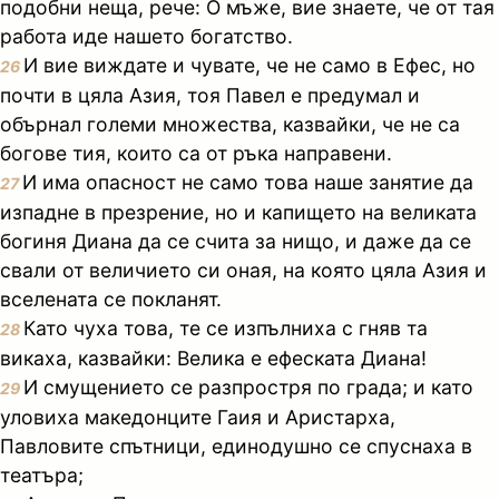
подобни неща, рече: О мъже, вие знаете, че от тая
работа иде нашето богатство.
И вие виждате и чувате, че не само в Ефес, но
26
почти в цяла Азия, тоя Павел е предумал и
обърнал големи множества, казвайки, че не са
богове тия, които са от ръка направени.
И има опасност не само това наше занятие да
27
изпадне в презрение, но и капището на великата
богиня Диана да се счита за нищо, и даже да се
свали от величието си оная, на която цяла Азия и
вселената се покланят.
Като чуха това, те се изпълниха с гняв та
28
викаха, казвайки: Велика е ефеската Диана!
И смущението се разпростря по града; и като
29
уловиха македонците Гаия и Аристарха,
Павловите спътници, единодушно се спуснаха в
театъра;