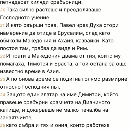
петнадесет хиляди сребърници.
Така силно растеше и преодоляваше
20
Господното учение.
И като свърши това, Павел чрез Духа стори
21
намерение да отиде в Ерусалим, след като
обиколи Македония и Ахаия, казвайки: Като
постоя там, трябва да видя и Рим.
И прати в Македония двама от тия, които му
22
помагаха, Тимотея и Ераста; а той остана за още
известно време в Азия.
А по онова време се подигна голямо размирие
23
относно Господния път.
Защото един златар на име Димитри, който
24
правеше сребърни храмчета на Дианиното
капище, и докарваше не малко печалба на
занаятчиите,
като събра и тях и ония, които работеха
25