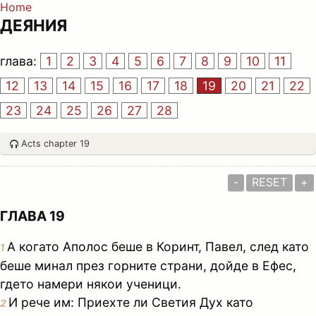
Home
ДЕЯНИЯ
глава:
1
2
3
4
5
6
7
8
9
10
11
12
13
14
15
16
17
18
19
20
21
22
23
24
25
26
27
28
Acts chapter 19
-
RESET
+
ГЛАВА 19
А когато Аполос беше в Коринт, Павел, след като
1
беше минал през горните страни, дойде в Ефес,
гдето намери някои ученици.
И рече им: Приехте ли Светия Дух като
2