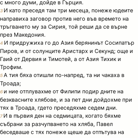
с много думи, дойде в Гърция.
И като преседя там три месеца, понеже юдеите
3
направиха заговор против него във времето на
тръгването му за Сирия, той реши да се върне
през Македония.
И придружиха го до Азия берянинът Сосипатър
4
Пиров, и от солунците Аристарх и Секунд; още и
Гаий от Дервия и Тимотей, а от Азия Тихик и
Трофим.
А тия бяха отишли по-напред, та ни чакаха в
5
Троада;
и ние отплувахме от Филипи подир дните на
6
безквасните хлябове, и за пет дни дойдохме при
тях в Троада, гдето преседяхме седем дни.
И в първия ден на седмицата, когато бяхме
7
събрани за разчупването на хляба, Павел
беседваше с тях понеже щеше да отпътува на