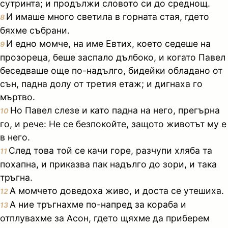
сутринта; и продължи словото си до среднощ.
И имаше много светила в горната стая, гдето
8
бяхме събрани.
И едно момче, на име Евтих, което седеше на
9
прозореца, беше заспало дълбоко, и когато Павел
беседваше още по-надълго, бидейки обладано от
сън, падна долу от третия етаж; и дигнаха го
мъртво.
Но Павел слезе и като падна на него, прегърна
10
го, и рече: Не се безпокойте, защото животът му е
в него.
След това той се качи горе, разчупи хляба та
11
похапна, и приказва пак надълго до зори, и така
тръгна.
А момчето доведоха живо, и доста се утешиха.
12
А ние тръгнахме по-напред за кораба и
13
отплувахме за Асон, гдето щяхме да приберем