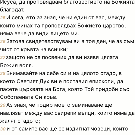
Исуса, да проповядвам благовестието на Божията
благодат.
И сега, ето аз зная, че ни един от вас, между
25
които минах та проповядвах Божието царство,
няма вече да види лицето ми.
Затова свидетелствувам ви в тоя ден, че аз съм
26
чист от кръвта на всички;
защото не се посвених да ви изявя цялата
27
Божия воля.
Внимавайте на себе си и на цялото стадо, в
28
което Светият Дух ви е поставил епископи, да
пасете църквата на Бога, която Той придоби със
Собствената Си кръв.
Аз зная, че подир моето заминаване ще
29
навлязат между вас свирепи вълци, които няма да
жалят стадото;
и от самите вас ще се издигнат човеци, които
30