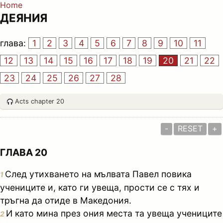
Home
ДЕЯНИЯ
глава:
1
2
3
4
5
6
7
8
9
10
11
12
13
14
15
16
17
18
19
20
21
22
23
24
25
26
27
28
Acts chapter 20
-
RESET
+
ГЛАВА 20
След утихването на мълвата Павел повика
1
учениците и, като ги увеща, прости се с тях и
тръгна да отиде в Македония.
И като мина през ония места та увеща учениците
2