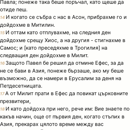
Павла; понеже така беше поръчал, като щеше да
отиде пеш.
И когато се събра с нас в Асон, прибрахме го и
14
дойдохме в Митилин.
И оттам като отплувахме, на следния ден
15
дойдохме срещу Хиос, а на другия - стигнахме в
Самос; и [като преседяхме в Трогилия] на
следващия ден дойдохме в Милит.
Защото Павел бе решил да отмине Ефес, за да
16
не се бави в Азия, понеже бързаше, ако му беше
възможно, да се намери в Ерусалим за деня на
Петдесетницата.
А от Милит прати в Ефес да повикат църковните
17
презвитери,
И като дойдоха при него, рече им: Вие знаете по
18
какъв начин, още от първия ден, когато стъпих в
Азия, прекарах цялото време между вас