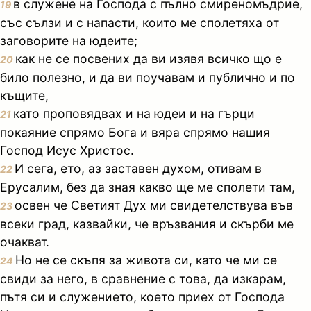
в служене на Господа с пълно смиреномъдрие,
19
със сълзи и с напасти, които ме сполетяха от
заговорите на юдеите;
как не се посвених да ви изявя всичко що е
20
било полезно, и да ви поучавам и публично и по
къщите,
като проповядвах и на юдеи и на гърци
21
покаяние спрямо Бога и вяра спрямо нашия
Господ Исус Христос.
И сега, ето, аз заставен духом, отивам в
22
Ерусалим, без да зная какво ще ме сполети там,
освен че Светият Дух ми свидетелствува във
23
всеки град, казвайки, че връзвания и скърби ме
очакват.
Но не се скъпя за живота си, като че ми се
24
свиди за него, в сравнение с това, да изкарам,
пътя си и служението, което приех от Господа