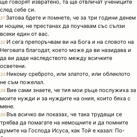
ще говорят извратено, та ще отвличат учениците
след себе си.
Затова бдете и помнете, че за три години денем
31
и нощем, не престанах да поучавам със сълзи
всеки един от вас.
И сега препоръчвам ви на Бога и на словото на
32
Неговата благодат, което може да ви назидава и
да ви даде наследството между всичките
осветени.
Никому среброто, или златото, или облеклото
33
не съм пожелал.
Вие сами знаете, че тия мои ръце послужиха за
34
моите нужди и за нуждите на ония, които бяха с
мене.
Във всичко ви показах, че така трудещи се
35
трябва да помагате на немощните и да помните
думите на Господа Исуса, как Той е казал: По-