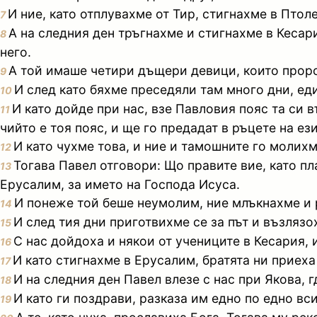
И ние, като отплувахме от Тир, стигнахме в Птол
7
А на следния ден тръгнахме и стигнахме в Кесар
8
него.
А той имаше четири дъщери девици, които прор
9
И след като бяхме преседяли там много дни, ед
10
И като дойде при нас, взе Павловия пояс та си 
11
чийто е тоя пояс, и ще го предадат в ръцете на ез
И като чухме това, и ние и тамошните го молихм
12
Тогава Павел отговори: Що правите вие, като пл
13
Ерусалим, за името на Господа Исуса.
И понеже той беше неумолим, ние млъкнахме и 
14
И след тия дни приготвихме се за път и възлязо
15
С нас дойдоха и някои от учениците в Кесария, 
16
И като стигнахме в Ерусалим, братята ни приеха
17
И на следния ден Павел влезе с нас при Якова, 
18
И като ги поздрави, разказа им едно по едно в
19