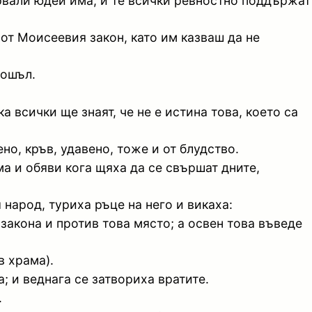
ярвали юдеи има, и те всички ревностно поддържат
 от Моисеевия закон, като им казваш да не
дошъл.
а всички ще знаят, че не е истина това, което са
о, кръв, удавено, тоже и от блудство.
ма и обяви кога щяха да се свършат дните,
 народ, туриха ръце на него и викаха:
 закона и против това място; а освен това въведе
в храма).
; и веднага се затвориха вратите.
.