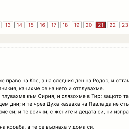
13
14
15
16
17
18
19
20
21
22
23
е право на Кос, а на следния ден на Родос, и отта
никия, качихме се на него и отплувахме.
и плувахме към Сирия, и слязохме в Тир; защото т
ем дни; и те чрез Духа казваха на Павла да не ст
е си; и те всички, с жените и децата си, ни изпра
на кораба, а те се върнаха у дома си.