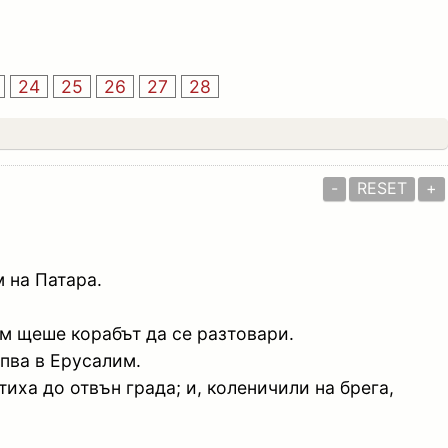
24
25
26
27
28
-
RESET
+
м на Патара.
ам щеше корабът да се разтовари.
ъпва в Ерусалим.
тиха до отвън града; и, коленичили на брега,