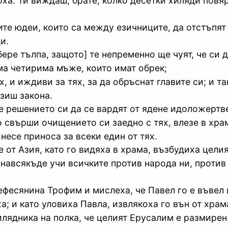
екоха: Ти виждаш, брате, колко десетки хиляди пов
ките юдеи, които са между езичниците, да отстъпят
и.
бере тълпа, защото] те непременно ще чуят, че си 
ма четирима мъже, които имат обрек;
 и иждиви за тях, за да обръснат главите си; и так
азиш закона.
е решението си да се вардят от ядене идоложертвен
о свърши очищението си заедно с тях, влезе в хра
несе приноса за всеки един от тях.
 от Азия, като го видяха в храма, възбудиха целия
о навсякъде учи всичките против народа ни, против
ефесянина Трофим и мислеха, че Павел го е въвел 
а; и като уловиха Павла, извлякоха го вън от храма
хилядника на полка, че целият Ерусалим е размирен