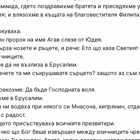
емаида, гдето поздравихме братята и преседяхме у
ия; и влязохме в къщата на благовестителя Филипа
окуваха.
ин пророк на име Агав слезе от Юдея.
върза нозете и ръцете, и рече: Ето що каза Светия
ичниците.
е да не възлиза в Ерусалим.
ачете та ми съкрушавате сърцето? защото аз съм г
рекохме: Да бъде Господната воля.
хме в Ерусалим.
и ни водеха при някого си Мнасона, кипрянин, отд
 с радост.
гдето присъствуваха всичките презвитери.
сичко що Бог беше извършил между езичниците чре