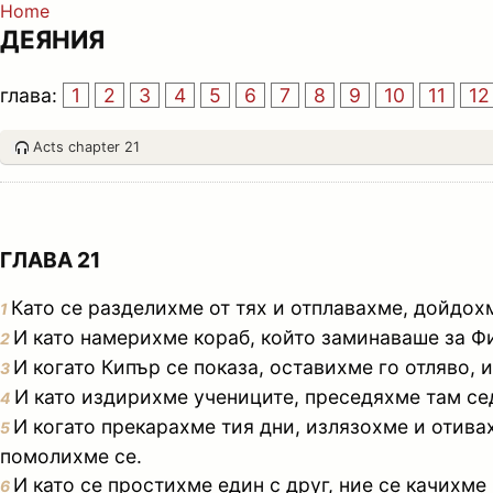
Home
ДЕЯНИЯ
глава:
1
2
3
4
5
6
7
8
9
10
11
12
Acts chapter 21
ГЛАВА 21
Като се разделихме от тях и отплавахме, дойдохм
1
И като намерихме кораб, който заминаваше за Фи
2
И когато Кипър се показа, оставихме го отляво, 
3
И като издирихме учениците, преседяхме там сед
4
И когато прекарахме тия дни, излязохме и отивахм
5
помолихме се.
И като се простихме един с друг, ние се качихме 
6