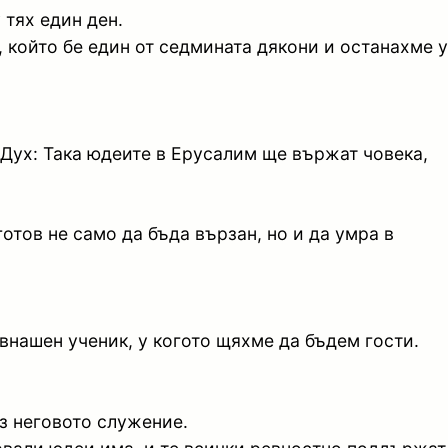
 тях един ден.
, който бе един от седмината дякони и останахме у
т Дух: Така юдеите в Ерусалим ще вържат човека,
отов не само да бъда вързан, но и да умра в
авнашен ученик, у когото щяхме да бъдем гости.
з неговото служение.