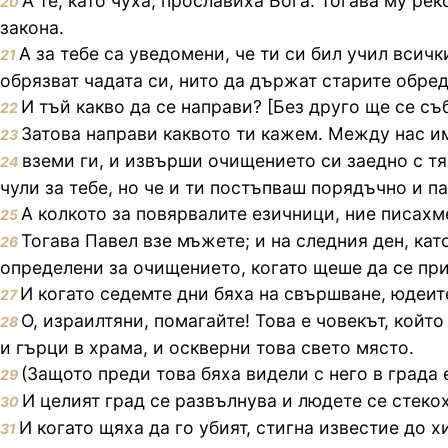
А те, като чуха, прославиха Бога. Тогава му р
20
закона.
А за тебе са уведомени, че ти си бил учил всич
21
обрязват чадата си, нито да държат старите обред
И тъй какво да се направи? [Без друго ще се съ
22
Затова направи каквото ти кажем. Между нас и
23
вземи ги, и извърши очищението си заедно с тях,
24
чули за тебе, но че и ти постъпваш порядъчно и п
А колкото за повярвалите езичници, ние писахм
25
Тогава Павел взе мъжете; и на следния ден, кат
26
определени за очищението, когато щеше да се при
И когато седемте дни бяха на свършване, юдеите
27
О, израилтяни, помагайте! Това е човекът, койт
28
и гърци в храма, и оскверни това свето място.
(Защото преди това бяха видели с него в града 
29
И целият град се развълнува и людете се стекох
30
И когато щяха да го убият, стигна известие до 
31