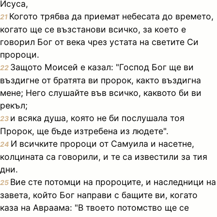
Исуса,
Когото трябва да приемат небесата до времето,
21
когато ще се възстанови всичко, за което е
говорил Бог от века чрез устата на светите Си
пророци.
Защото Моисей е казал: "Господ Бог ще ви
22
въздигне от братята ви пророк, както въздигна
мене; Него слушайте във всичко, каквото би ви
рекъл;
и всяка душа, която не би послушала тоя
23
Пророк, ще бъде изтребена из людете".
И всичките пророци от Самуила и насетне,
24
колцината са говорили, и те са известили за тия
дни.
Вие сте потомци на пророците, и наследници на
25
завета, който Бог направи с бащите ви, когато
каза на Авраама: "В твоето потомство ще се