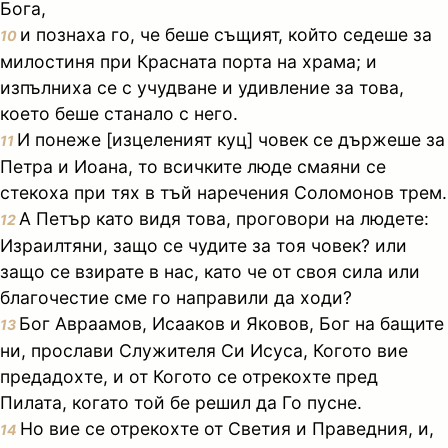
Бога,
и познаха го, че беше същият, който седеше за
10
милостиня при Красната порта на храма; и
изпълниха се с учудване и удивление за това,
което беше станало с него.
И понеже [изцеленият куц] човек се държеше за
11
Петра и Иоана, то всичките люде смаяни се
стекоха при тях в тъй наречения Соломонов трем.
А Петър като видя това, проговори на людете:
12
Израилтяни, защо се чудите за тоя човек? или
защо се взирате в нас, като че от своя сила или
благочестие сме го направили да ходи?
Бог Авраамов, Исааков и Яковов, Бог на бащите
13
ни, прослави Служителя Си Исуса, Когото вие
предадохте, и от Когото се отрекохте пред
Пилата, когато той бе решил да Го пусне.
Но вие се отрекохте от Светия и Праведния, и,
14