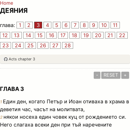
Home
ДЕЯНИЯ
глава:
1
2
3
4
5
6
7
8
9
10
11
12
13
14
15
16
17
18
19
20
21
22
23
24
25
26
27
28
Acts chapter 3
-
RESET
+
ГЛАВА 3
Един ден, когато Петър и Иоан отиваха в храма в
1
деветия час, часът на молитвата,
някои носеха един човек куц от рождението си.
2
Него слагаха всеки ден при тъй наречените