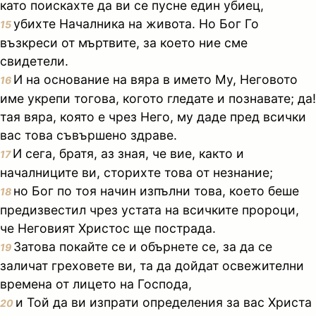
като поискахте да ви се пусне един убиец,
убихте Началника на живота. Но Бог Го
15
възкреси от мъртвите, за което ние сме
свидетели.
И на основание на вяра в името Му, Неговото
16
име укрепи тогова, когото гледате и познавате; да!
тая вяра, която е чрез Него, му даде пред всички
вас това съвършено здраве.
И сега, братя, аз зная, че вие, както и
17
началниците ви, сторихте това от незнание;
но Бог по тоя начин изпълни това, което беше
18
предизвестил чрез устата на всичките пророци,
че Неговият Христос ще пострада.
Затова покайте се и обърнете се, за да се
19
заличат греховете ви, та да дойдат освежителни
времена от лицето на Господа,
и Той да ви изпрати определения за вас Христа
20