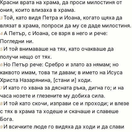
Красни врата на храма, да проси милостиня от
ония, които влизаха в храма.
Той, като видя Петра и Иоана, когато щяха да
3
влязат в храма, попроси да му се даде милостиня.
А Петър, с Иоана, се взря в него и рече:
4
Погледни ни.
И той внимаваше на тях, като очакваше да
5
получи нещо от тях.
Но Петър рече: Сребро и злато аз нямам; но
6
каквото имам, това ти давам; в името на Исуса
Христа Назарянина, [стани и] ходи.
И като го хвана за дясната ръка, дигна го; и на
7
часа нозете и глезените му добиха сила.
И той като скочи, изправи се и проходи; и влезе
8
с тях в храма та ходеше и скачаше и славеше
Бога.
И всичките люде го видяха да ходи и да слави
9