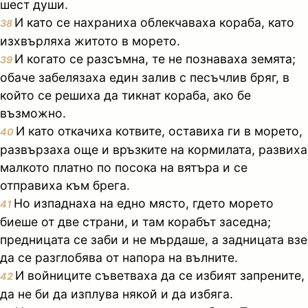
шест души.
И като се нахраниха облекчаваха кораба, като
38
изхвърляха житото в морето.
И когато се разсъмна, те не познаваха земята;
39
обаче забелязаха един залив с песъчлив бряг, в
който се решиха да тикнат кораба, ако бе
възможно.
И като откачиха котвите, оставиха ги в морето,
40
развързаха още и връзките на кормилата, развиха
малкото платно по посока на вятъра и се
отправиха към брега.
Но изпаднаха на едно място, гдето морето
41
биеше от две страни, и там корабът заседна;
предницата се заби и не мърдаше, а задницата взе
да се разглобява от напора на вълните.
И войниците съветваха да се избият запрените,
42
да не би да изплува някой и да избяга.