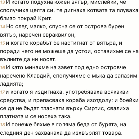
И когато подухна южен вятър, мислейки, че
13
сполучиха целта си, те дигнаха котвата та плуваха
близо покрай Крит.
Но след малко, спусна се от острова бурен
14
вятър, наречен евраквилон,
и когато корабът бе настигнат от вятъра, и
15
поради него не можеше да устои, оставихме се на
вълните да ни носят.
И като минахме на завет под едно островче
16
наречено Клавдий, сполучихме с мъка да запазим
ладията;
и когато я издигнаха, употребяваха всякакви
17
средства, и препасваха кораба изотдолу; и боейки
се да не бъдат тласнати върху Сиртис, свалиха
платната и се носеха така.
И понеже бяхме в голяма беда от бурята, на
18
следния ден захванаха да изхвърлят товара.