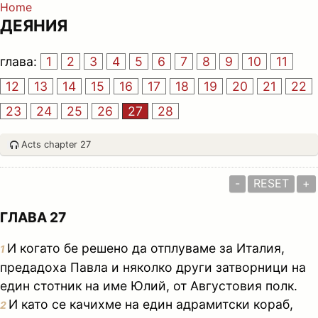
Home
ДЕЯНИЯ
глава:
1
2
3
4
5
6
7
8
9
10
11
12
13
14
15
16
17
18
19
20
21
22
23
24
25
26
27
28
Acts chapter 27
-
RESET
+
ГЛАВА 27
И когато бе решено да отплуваме за Италия,
1
предадоха Павла и няколко други затворници на
един стотник на име Юлий, от Августовия полк.
И като се качихме на един адрамитски кораб,
2