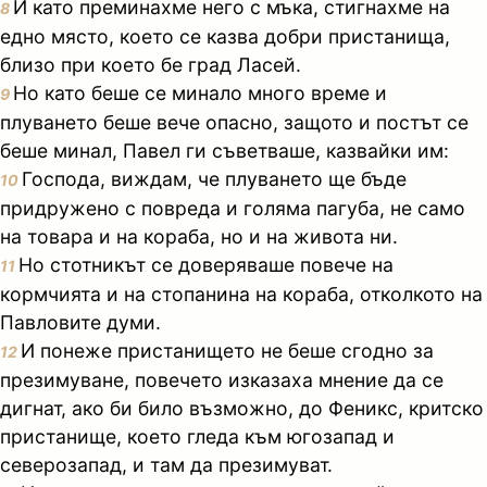
И като преминахме него с мъка, стигнахме на
8
едно място, което се казва добри пристанища,
близо при което бе град Ласей.
Но като беше се минало много време и
9
плуването беше вече опасно, защото и постът се
беше минал, Павел ги съветваше, казвайки им:
Господа, виждам, че плуването ще бъде
10
придружено с повреда и голяма пагуба, не само
на товара и на кораба, но и на живота ни.
Но стотникът се доверяваше повече на
11
кормчията и на стопанина на кораба, отколкото на
Павловите думи.
И понеже пристанището не беше сгодно за
12
презимуване, повечето изказаха мнение да се
дигнат, ако би било възможно, до Феникс, критско
пристанище, което гледа към югозапад и
северозапад, и там да презимуват.