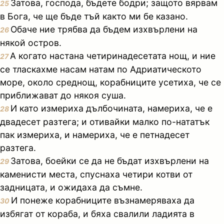
Затова, господа, бъдете бодри; защото вярвам
25
в Бога, че ще бъде тъй както ми бе казано.
Обаче ние трябва да бъдем изхвърлени на
26
някой остров.
А когато настана четиринадесетата нощ, и ние
27
се тласкахме насам натам по Адриатическото
море, около среднощ, корабниците усетиха, че се
приближават до някоя суша.
И като измериха дълбочината, намериха, че е
28
двадесет разтега; и отивайки малко по-нататък
пак измериха, и намериха, че е петнадесет
разтега.
Затова, боейки се да не бъдат изхвърлени на
29
каменисти места, спуснаха четири котви от
задницата, и ожидаха да съмне.
И понеже корабниците възнамеряваха да
30
избягат от кораба, и бяха свалили ладията в