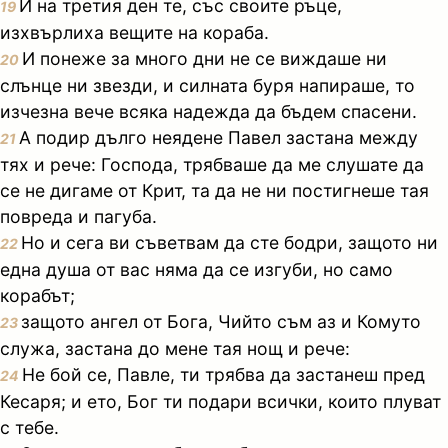
И на третия ден те, със своите ръце,
19
изхвърлиха вещите на кораба.
И понеже за много дни не се виждаше ни
20
слънце ни звезди, и силната буря напираше, то
изчезна вече всяка надежда да бъдем спасени.
А подир дълго неядене Павел застана между
21
тях и рече: Господа, трябваше да ме слушате да
се не дигаме от Крит, та да не ни постигнеше тая
повреда и пагуба.
Но и сега ви съветвам да сте бодри, защото ни
22
една душа от вас няма да се изгуби, но само
корабът;
защото ангел от Бога, Чийто съм аз и Комуто
23
служа, застана до мене тая нощ и рече:
Не бой се, Павле, ти трябва да застанеш пред
24
Кесаря; и ето, Бог ти подари всички, които плуват
с тебе.