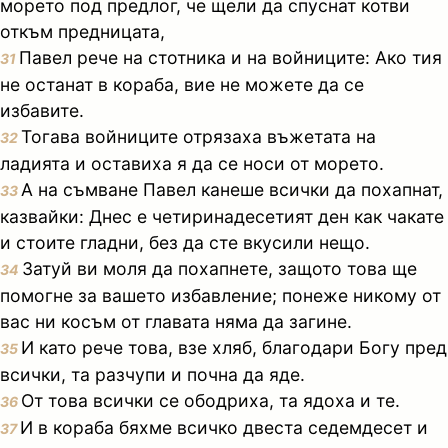
морето под предлог, че щели да спуснат котви
откъм предницата,
Павел рече на стотника и на войниците: Ако тия
31
не останат в кораба, вие не можете да се
избавите.
Тогава войниците отрязаха въжетата на
32
ладията и оставиха я да се носи от морето.
А на съмване Павел канеше всички да похапнат,
33
казвайки: Днес е четиринадесетият ден как чакате
и стоите гладни, без да сте вкусили нещо.
Затуй ви моля да похапнете, защото това ще
34
помогне за вашето избавление; понеже никому от
вас ни косъм от главата няма да загине.
И като рече това, взе хляб, благодари Богу пред
35
всички, та разчупи и почна да яде.
От това всички се ободриха, та ядоха и те.
36
И в кораба бяхме всичко двеста седемдесет и
37