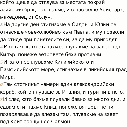
който щеше да отплува за местата покрай
азийския бряг, тръгнахме; и с нас беше Аристарх,
македонец от Солун.
На другия ден стигнахме в Сидон; и Юлий се
3
отнасяше човеколюбиво към Павла, и му позволи
да отиде при приятелите си, за да му пригодят.
И оттам, като станахме, плувахме на завет под
4
Кипър, понеже ветровете бяха противни.
И като преплувахме Киликийското и
5
Памфилийското море, стигнахме в ликийския град
Мира.
Там стотникът намери един александрийски
6
кораб, който плуваше за Италия, и тури ни в него.
И след като бяхме плували бавно за много дни, и
7
едвам стигнахме Книд, понеже вятърът не ни
позволяваше да влезем там, плувахме на завет
под Крит срещу нос Салмон.