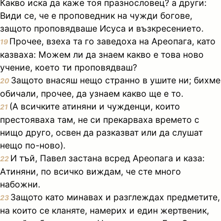
Какво иска да каже тоя празнословец? а други:
Види се, че е проповедник на чужди богове,
защото проповядваше Исуса и възкресението.
Прочее, взеха та го заведоха на Ареопага, като
19
казваха: Можем ли да знаем какво е това ново
учение, което ти проповядваш?
Защото внасяш нещо странно в ушите ни; бихме
20
обичали, прочее, да узнаем какво ще е то.
(А всичките атиняни и чужденци, които
21
престояваха там, не си прекарваха времето с
нищо друго, освен да разказват или да слушат
нещо по-ново).
И тъй, Павел застана всред Ареопага и каза:
22
Атиняни, по всичко виждам, че сте много
набожни.
Защото като минавах и разглеждах предметите,
23
на които се кланяте, намерих и един жертвеник,