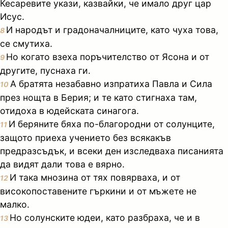
Кесаревите укази, казвайки, че имало друг цар
Исус.
И народът и градоначалниците, като чуха това,
8
се смутиха.
Но когато взеха поръчителство от Ясона и от
9
другите, пуснаха ги.
А братята незабавно изпратиха Павла и Сила
10
през нощта в Берия; и те като стигнаха там,
отидоха в юдейската синагога.
И беряните бяха по-благородни от солунците,
11
защото приеха учението без всякакъв
предразсъдък, и всеки ден изследваха писанията
да видят дали това е вярно.
И така мнозина от тях повярваха, и от
12
високопоставените гъркини и от мъжете не
малко.
Но солунските юдеи, като разбраха, че и в
13