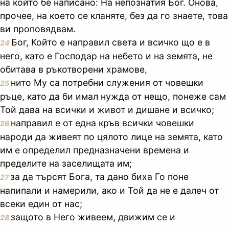
на който бе написано: На непознатия Бог. Онова,
прочее, на което се кланяте, без да го знаете, това
ви проповядвам.
Бог, Който е направил света и всичко що е в
24
него, като е Господар на небето и на земята, не
обитава в ръкотворени храмове,
нито Му са потребни служения от човешки
25
ръце, като да би имал нужда от нещо, понеже сам
Той дава на всички и живот и дишане и всичко;
направил е от една кръв всички човешки
26
народи да живеят по цялото лице на земята, като
им е определил предназначени времена и
пределите на заселищата им;
за да търсят Бога, та дано биха Го поне
27
напипали и намерили, ако и Той да не е далеч от
всеки един от нас;
защото в Него живеем, движим се и
28