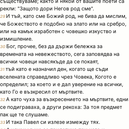
съществуваме; както и някои от вашите поети са
рекли: "Защото дори Негов род сме".
И тъй, като сме Божий род, не бива да мислим,
29
че Божеството е подобно на злато или на сребро,
или на камък изработен с човешко изкуство и
измишление.
Бог, прочее, без да държи бележка за
30
времената на невежеството, сега заповядва на
всички човеци навсякъде да се покаят,
тъй като е назначил ден, когато ще съди
31
вселената справедливо чрез Човека, Когото е
определил; за което и е дал уверение на всички,
като Го е възкресил от мъртвите.
А като чуха за възкресението на мъртвите, едни
32
се подиграваха, а други рекоха: За тоя предмет
пак ще те слушаме.
И така Павел си излезе измежду тях.
33