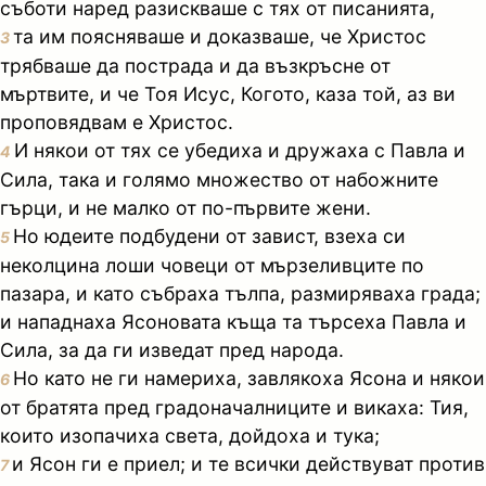
съботи наред разискваше с тях от писанията,
та им поясняваше и доказваше, че Христос
3
трябваше да пострада и да възкръсне от
мъртвите, и че Тоя Исус, Когото, каза той, аз ви
проповядвам е Христос.
И някои от тях се убедиха и дружаха с Павла и
4
Сила, така и голямо множество от набожните
гърци, и не малко от по-първите жени.
Но юдеите подбудени от завист, взеха си
5
неколцина лоши човеци от мързеливците по
пазара, и като събраха тълпа, размиряваха града;
и нападнаха Ясоновата къща та търсеха Павла и
Сила, за да ги изведат пред народа.
Но като не ги намериха, завлякоха Ясона и някои
6
от братята пред градоначалниците и викаха: Тия,
които изопачиха света, дойдоха и тука;
и Ясон ги е приел; и те всички действуват против
7