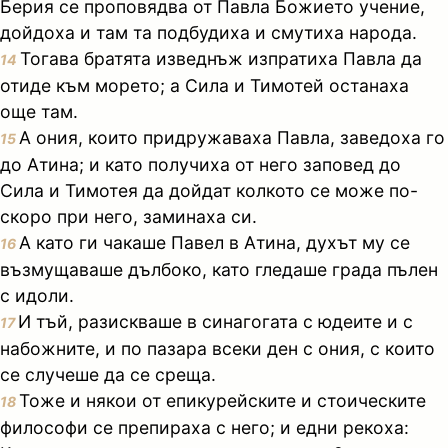
Берия се проповядва от Павла Божието учение,
дойдоха и там та подбудиха и смутиха народа.
Тогава братята изведнъж изпратиха Павла да
14
отиде към морето; а Сила и Тимотей останаха
още там.
А ония, които придружаваха Павла, заведоха го
15
до Атина; и като получиха от него заповед до
Сила и Тимотея да дойдат колкото се може по-
скоро при него, заминаха си.
А като ги чакаше Павел в Атина, духът му се
16
възмущаваше дълбоко, като гледаше града пълен
с идоли.
И тъй, разискваше в синагогата с юдеите и с
17
набожните, и по пазара всеки ден с ония, с които
се случеше да се среща.
Тоже и някои от епикурейските и стоическите
18
философи се препираха с него; и едни рекоха: