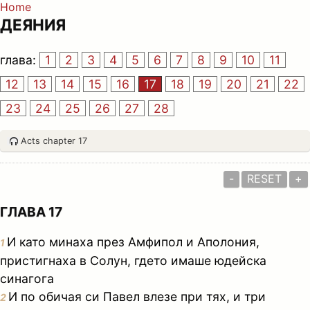
Home
ДЕЯНИЯ
глава:
1
2
3
4
5
6
7
8
9
10
11
12
13
14
15
16
17
18
19
20
21
22
23
24
25
26
27
28
Acts chapter 17
-
RESET
+
ГЛАВА 17
И като минаха през Амфипол и Аполония,
1
пристигнаха в Солун, гдето имаше юдейска
синагога
И по обичая си Павел влезе при тях, и три
2