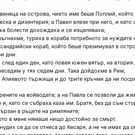
венеца на острова, чието име беше Поплий, който 
ска и дизентерия; а Павел влезе при него, и като 
аха болести дохождаха и се изцеляваха;
тръгнахме, туриха в кораба потребното за нуждите 
ксандрийски кораб, който беше презимувал в остро
ри дни.
и след един ден, като повея южен вятър, на втори
реседим у тях седем дни. Така дойдохме в Рим,
до Апиевото тържище и до трите кръчми да ни посре
рените на войводата; а на Павла се позволи да жи
 и, като се събраха каза им: Братя, без да съм ст
ързан в ръцете на римляните;
щото в мене нямаше нищо достойно за смърт.
удих се да се отнеса до Кесаря, а не че имах да 