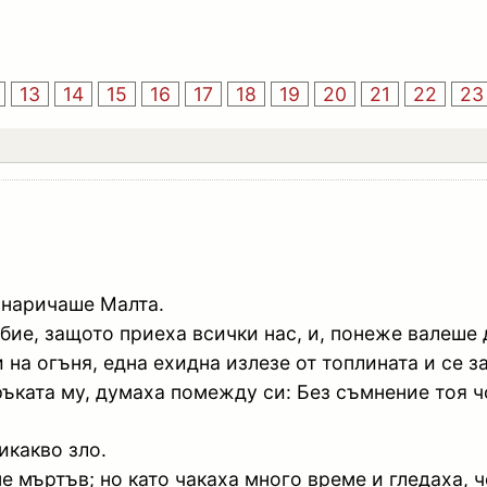
13
14
15
16
17
18
19
20
21
22
23
е наричаше Малта.
ие, защото приеха всички нас, и, понеже валеше 
 на огъня, една ехидна излезе от топлината и се з
ръката му, думаха помежду си: Без съмнение тоя чо
икакво зло.
не мъртъв; но като чакаха много време и гледаха, 