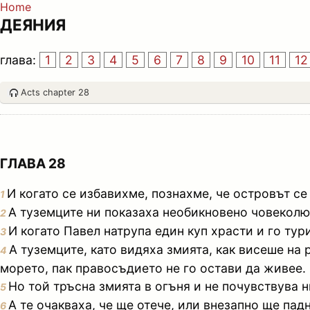
Home
ДЕЯНИЯ
глава:
1
2
3
4
5
6
7
8
9
10
11
12
Acts chapter 28
ГЛАВА 28
И когато се избавихме, познахме, че островът с
1
А туземците ни показаха необикновено човеколюб
2
И когато Павел натрупа един куп храсти и го тури
3
А туземците, като видяха змията, как висеше на 
4
морето, пак правосъдието не го остави да живее.
Но той тръсна змията в огъня и не почувствува н
5
А те очакваха, че ще отече, или внезапно ще пад
6