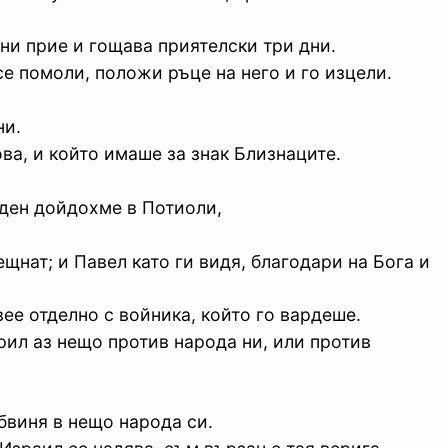
ни прие и гощава приятелски три дни.
се помоли, положи ръце на него и го изцели.
ни.
ва, и който имаше за знак Близнаците.
я ден дойдохме в Потиоли,
щнат; и Павел като ги видя, благодари на Бога и
вее отделно с войника, който го вардеше.
орил аз нещо против народа ни, или против
обвиня в нещо народа си.