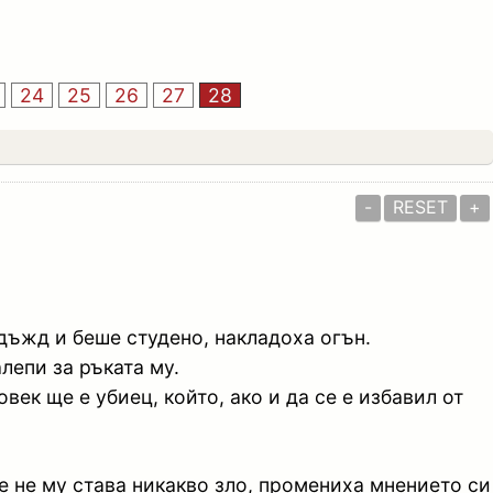
24
25
26
27
28
-
RESET
+
дъжд и беше студено, накладоха огън.
алепи за ръката му.
век ще е убиец, който, ако и да се е избавил от
че не му става никакво зло, промениха мнението си