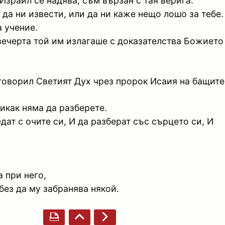
 Израил се надява, съм вързан с тая верига.
 да ни извести, или да ни каже нещо лошо за тебе.
а учение.
 вечерта той им излагаше с доказателства Божието
 говорил Светият Дух чрез пророк Исаия на бащите
никак няма да разберете.
дат с очите си, И да разберат със сърцето си, И
 при него,
ез да му забранява някой.