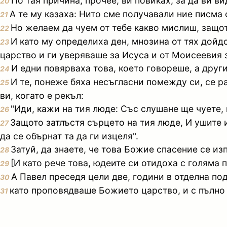
По тая причина, прочее, ви повиках, за да ви ви
20
А те му казаха: Нито сме получавали ние писма 
21
Но желаем да чуем от тебе какво мислиш, защот
22
И като му определиха ден, мнозина от тях дойд
23
царство и ги уверяваше за Исуса и от Моисеевия 
И едни повярваха това, което говореше, а други
24
И те, понеже бяха несъгласни помежду си, се р
25
ви, когато е рекъл:
"Иди, кажи на тия люде: Със слушане ще чуете, 
26
Защото затлъстя сърцето на тия люде, И ушите им
27
да се обърнат та да ги изцеля".
Затуй, да знаете, че това Божие спасение се из
28
[И като рече това, юдеите си отидоха с голяма
29
А Павел преседя цели две, години в отделна по
30
като проповядваше Божието царство, и с пълно 
31