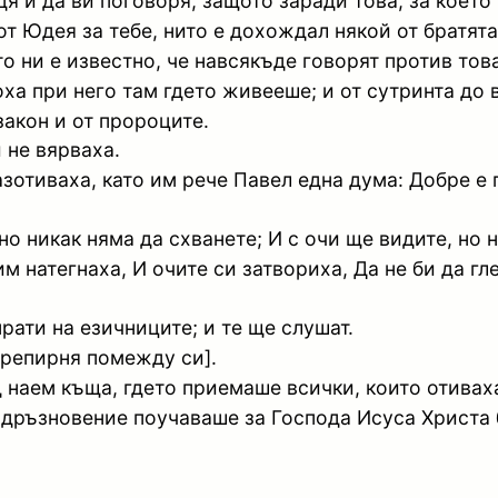
дя и да ви поговоря, защото заради това, за което
от Юдея за тебе, нито е дохождал някой от братята
о ни е известно, че навсякъде говорят против тов
оха при него там гдето живееше; и от сутринта до
закон и от пророците.
 не вярваха.
азотиваха, като им рече Павел една дума: Добре е
но никак няма да схванете; И с очи ще видите, но 
 натегнаха, И очите си затвориха, Да не би да гле
прати на езичниците; и те ще слушат.
 препирня помежду си].
д наем къща, гдето приемаше всички, които отиваха
дръзновение поучаваше за Господа Исуса Христа б