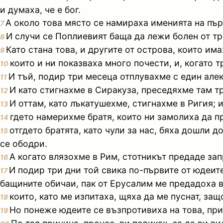
и думаха, че е бог.
А около това място се намираха именията на пър
7
И случи се Поплиевият баща да лежи болен от тре
8
Като стана това, и другите от острова, които им
9
които и ни показваха много почести, и, когато 
10
И тъй, подир три месеца отплувахме с един але
11
И като стигнахме в Сиракуза, преседяхме там т
12
И оттам, като лъкатушехме, стигнахме в Ригия; 
13
гдето намерихме братя, които ни замолиха да п
14
отгдето братята, като чули за нас, бяха дошли 
15
се ободри.
А когато влязохме в Рим, стотникът предаде зап
16
И подир три дни той свика по-първите от юдеите
17
бащините обичаи, пак от Ерусалим ме предадоха в
които, като ме изпитаха, щяха да ме пуснат, за
18
Но понеже юдеите се възпротивиха на това, прин
19