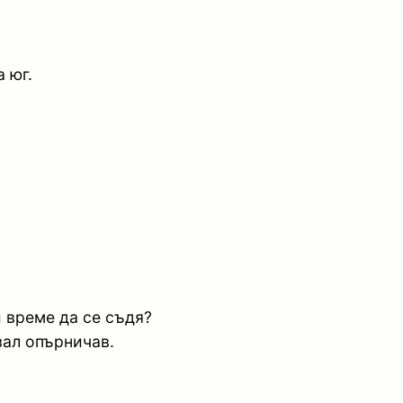
 юг.
и време да се съдя?
зал опърничав.