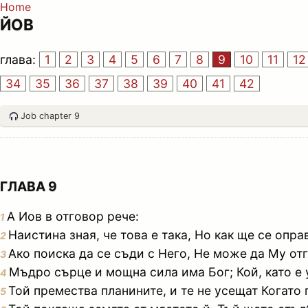
Home
ЙОВ
глава:
1
2
3
4
5
6
7
8
9
10
11
12
34
35
36
37
38
39
40
41
42
Job chapter 9
ГЛАВА 9
А Иов в отговор рече:
1
Наистина зная, че това е така, Но как ще се опр
2
Ако поиска да се съди с Него, Не може да Му отг
3
Мъдро сърце и мощна сила има Бог; Кой, като е 
4
Той премества планините, и те не усещат Когато 
5