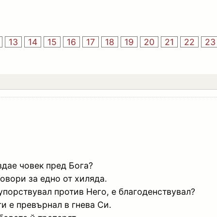
13
14
15
16
17
18
19
20
21
22
23
авдае човек пред Бога?
овори за едно от хиляда.
упорствувал против Него, е благоденствувал?
ги е превърнал в гнева Си.