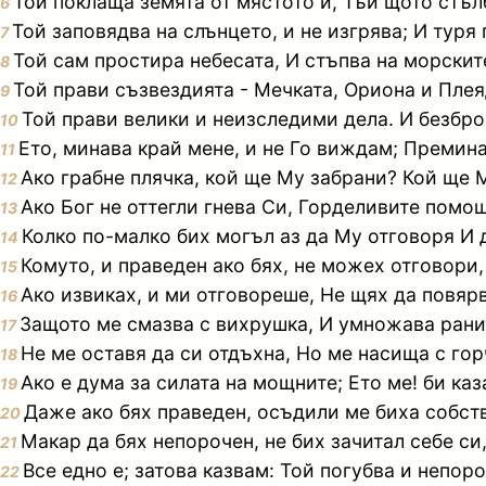
Той поклаща земята от мястото й, Тъй щото стъл
6
Той заповядва на слънцето, и не изгрява; И туря 
7
Той сам простира небесата, И стъпва на морскит
8
Той прави съзвездията - Мечката, Ориона и Плеяд
9
Той прави велики и неизследими дела. И безбро
10
Ето, минава край мене, и не Го виждам; Премина
11
Ако грабне плячка, кой ще Му забрани? Кой ще 
12
Ако Бог не оттегли гнева Си, Горделивите помо
13
Колко по-малко бих могъл аз да Му отговоря И д
14
Комуто, и праведен ако бях, не можех отговори
15
Ако извиках, и ми отговореше, Не щях да повярв
16
Защото ме смазва с вихрушка, И умножава рани
17
Не ме оставя да си отдъхна, Но ме насища с го
18
Ако е дума за силата на мощните; Ето ме! би каз
19
Даже ако бях праведен, осъдили ме биха собств
20
Макар да бях непорочен, не бих зачитал себе си
21
Все едно е; затова казвам: Той погубва и непор
22