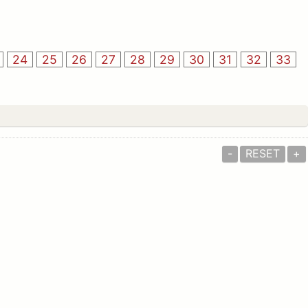
24
25
26
27
28
29
30
31
32
33
-
RESET
+