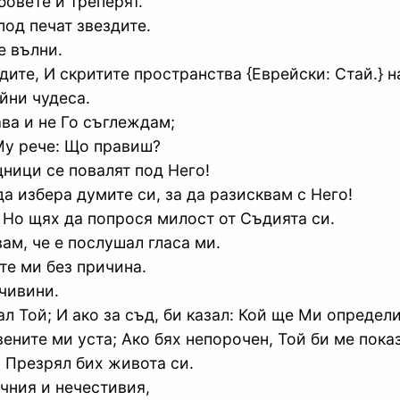
бовете й треперят.
под печат звездите.
е вълни.
ите, И скритите пространства {Еврейски: Стай.} на
йни чудеса.
ва и не Го съглеждам;
Му рече: Що правиш?
щници се повалят под Него!
а избера думите си, за да разисквам с Него!
, Но щях да попрося милост от Съдията си.
ам, че е послушал гласа ми.
те ми без причина.
рчивини.
ал Той; И ако за съд, би казал: Кой ще Ми определ
ените ми уста; Ако бях непорочен, Той би ме пока
, Презрял бих живота си.
очния и нечестивия,