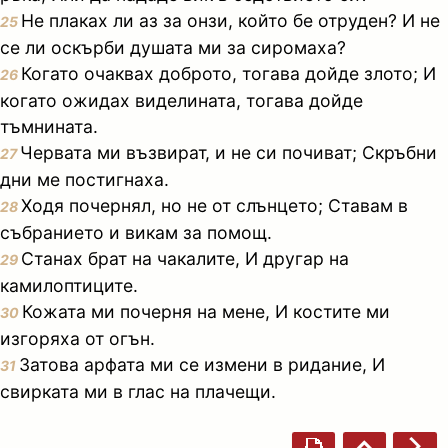
Не плаках ли аз за онзи, който бе отруден? И не
25
се ли оскърби душата ми за сиромаха?
Когато очаквах доброто, тогава дойде злото; И
26
когато ожидах виделината, тогава дойде
тъмнината.
Червата ми възвират, и не си почиват; Скръбни
27
дни ме постигнаха.
Ходя почернял, но не от слънцето; Ставам в
28
събранието и викам за помощ.
Станах брат на чакалите, И другар на
29
камилоптиците.
Кожата ми почерня на мене, И костите ми
30
изгоряха от огън.
Затова арфата ми се измени в ридание, И
31
свирката ми в глас на плачещи.