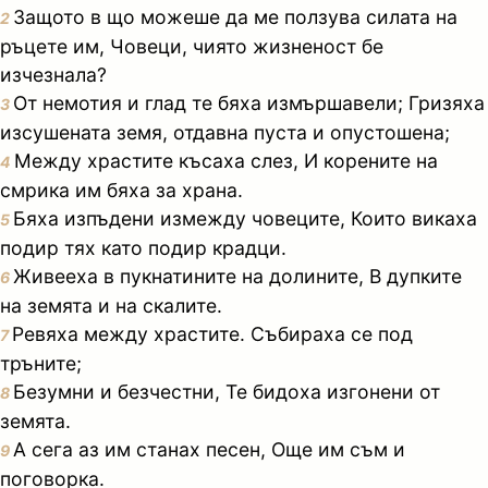
Защото в що можеше да ме ползува силата на
2
ръцете им, Човеци, чиято жизненост бе
изчезнала?
От немотия и глад те бяха измършавели; Гризяха
3
изсушената земя, отдавна пуста и опустошена;
Между храстите късаха слез, И корените на
4
смрика им бяха за храна.
Бяха изпъдени измежду човеците, Които викаха
5
подир тях като подир крадци.
Живееха в пукнатините на долините, В дупките
6
на земята и на скалите.
Ревяха между храстите. Събираха се под
7
тръните;
Безумни и безчестни, Те бидоха изгонени от
8
земята.
А сега аз им станах песен, Още им съм и
9
поговорка.