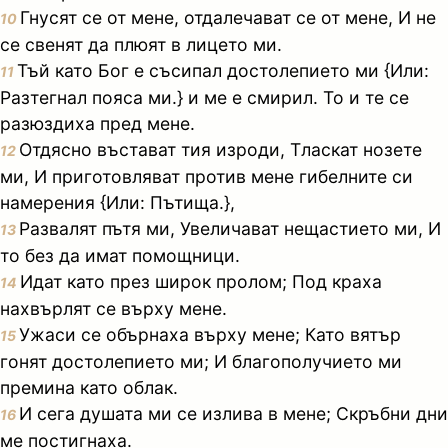
Гнусят се от мене, отдалечават се от мене, И не
10
се свенят да плюят в лицето ми.
Тъй като Бог е съсипал достолепието ми {Или:
11
Разтегнал пояса ми.} и ме е смирил. То и те се
разюздиха пред мене.
Отдясно въстават тия изроди, Тласкат нозете
12
ми, И приготовляват против мене гибелните си
намерения {Или: Пътища.},
Развалят пътя ми, Увеличават нещастието ми, И
13
то без да имат помощници.
Идат като през широк пролом; Под краха
14
нахвърлят се върху мене.
Ужаси се обърнаха върху мене; Като вятър
15
гонят достолепието ми; И благополучието ми
премина като облак.
И сега душата ми се излива в мене; Скръбни дни
16
ме постигнаха.