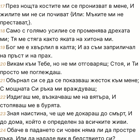
През нощта костите ми се пронизват в мене, И
17
жилите ми не си почиват {Или: Мъките ми не
престават,}.
Само с голямо усилие се променява дрехата
18
ми; Тя ме стяга както яката на хитона ми.
Бог ме е хвърлил в калта; И аз съм заприличал
19
на пръст и на прах.
Викам към Тебе, но не ми отговаряш; Стоя, и Ти
20
просто ме поглеждаш.
Обърнал си се да се показваш жесток към мене;
21
С мощната Си ръка ми враждуваш;
Издигаш ме, възкачваш ме на вятъра, И
22
стопяваш ме в бурята.
Зная наистина, че ще ме докараш до смърт, И
23
до дома, който е определен за всичките живи.
Обаче в падането си човек няма ли да простре
24
ръка, Или да нададе вик в бедствието си?