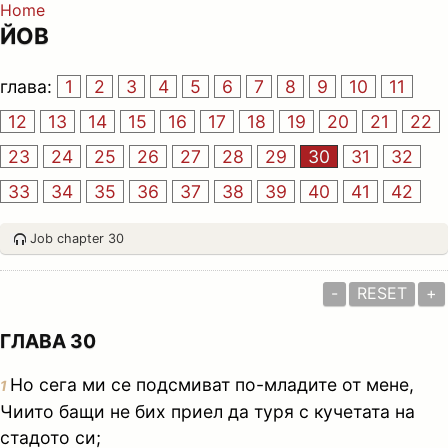
Home
ЙОВ
глава:
1
2
3
4
5
6
7
8
9
10
11
12
13
14
15
16
17
18
19
20
21
22
23
24
25
26
27
28
29
30
31
32
33
34
35
36
37
38
39
40
41
42
Job chapter 30
-
RESET
+
ГЛАВА 30
Но сега ми се подсмиват по-младите от мене,
1
Чиито бащи не бих приел да туря с кучетата на
стадото си;