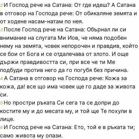
И Господ рече на Сатана: От где идеш? А Сатана
2
в отговор на Господа рече: От обикаляне земята и
от ходене насам-натам по нея.
После Господ рече на Сатана: Обърнал ли си
3
внимание на слугата Ми Иов, че няма подобен
нему на земята, човек непорочен и правдив, който
се бои от Бога и се отдалечава от злото. И още
държи правдивостта си, при все че ти Ме
подбуди против него да го погубя без причина.
А Сатана в отговор на Господа рече: Кожа за
4
кожа, да! все що има човек ще го даде за живота
си.
Но простри ръката Си сега та се допри до
5
костите му и до месата му, и той ще Те похули в
лице.
И Господ рече на Сатана: Ето, той е в ръката ти;
6
само живота му опази.