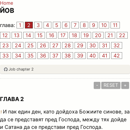
Home
ЙОВ
глава:
1
2
3
4
5
6
7
8
9
10
11
12
13
14
15
16
17
18
19
20
21
22
23
24
25
26
27
28
29
30
31
32
33
34
35
36
37
38
39
40
41
42
Job chapter 2
-
RESET
+
ГЛАВА 2
И пак един ден, като дойдоха Божиите синове, за
1
да се представят пред Господа, между тях дойде
и Сатана да се представи пред Господа.