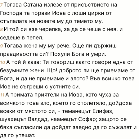
Тогава Сатана излезе от присъствието на
7
Господа та порази Иова с лоши цирки от
стъпалата на нозете му до темето му.
И той си взе черепка, за да се чеше с нея, и
8
седеше в пепел.
Тогава жена му му рече: Още ли държиш
9
правдивостта си? Похули Бога и умри.
А той й каза: Ти говориш както говори една от
10
безумните жени. Що! доброто ли ще приемаме от
Бога, и да не приемаме и злото? Във всичко това
Иов не съгреши с устните си.
А тримата приятели на Иова, като чуха за
11
всичкото това зло, което го сполетяло, дойдоха
всеки от мястото си, - теманецът Елифаз,
шуахецът Валдад, наамецът Софар; защото се
бяха съгласили да дойдат заедно да го съжалят и
да го утешат.