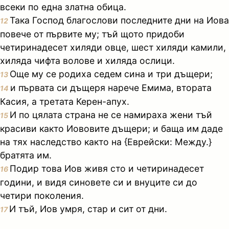
всеки по една златна обица.
Така Господ благослови последните дни на Иова
12
повече от първите му; тъй щото придоби
четиринадесет хиляди овце, шест хиляди камили,
хиляда чифта волове и хиляда ослици.
Още му се родиха седем сина и три дъщери;
13
и първата си дъщеря нарече Емима, втората
14
Касия, а третата Керен-апух.
И по цялата страна не се намираха жени тъй
15
красиви както Иововите дъщери; и баща им даде
на тях наследство както на {Еврейски: Между.}
братята им.
Подир това Иов живя сто и четиринадесет
16
години, и видя синовете си и внуците си до
четири поколения.
И тъй, Иов умря, стар и сит от дни.
17