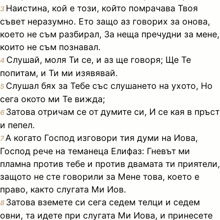
Наистина, кой е този, който помрачава Твоя
3
съвет неразумно. Ето защо аз говорих за онова,
което не съм разбирал, За неща пречудни за мене,
които не съм познавал.
Слушай, моля Ти се, и аз ще говоря; Ще Те
4
попитам, и Ти ми изявявай.
Слушал бях за Тебе със слушането на ухото, Но
5
сега окото ми Те вижда;
Затова отричам се от думите си, И се кая в пръст
6
и пепел.
А когато Господ изговори тия думи на Иова,
7
Господ рече на теманеца Елифаз: Гневът ми
пламна против тебе и против двамата ти приятели,
защото не сте говорили за Мене това, което е
право, както слугата Ми Иов.
Затова вземете си сега седем телци и седем
8
овни, та идете при слугата Ми Иова, и принесете