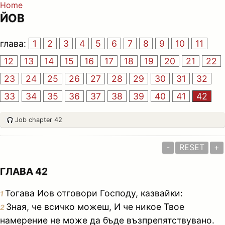
Home
ЙОВ
глава:
1
2
3
4
5
6
7
8
9
10
11
12
13
14
15
16
17
18
19
20
21
22
23
24
25
26
27
28
29
30
31
32
33
34
35
36
37
38
39
40
41
42
Job chapter 42
-
RESET
+
ГЛАВА 42
Тогава Иов отговори Господу, казвайки:
1
Зная, че всичко можеш, И че никое Твое
2
намерение не може да бъде възпрепятствувано.