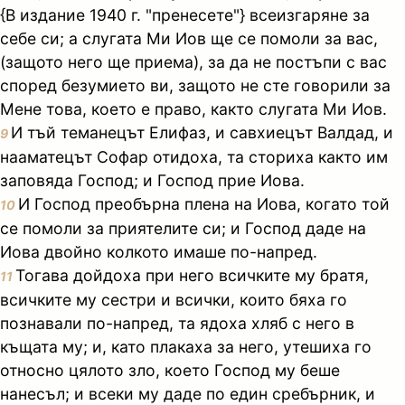
{В издание 1940 г. "пренесете"} всеизгаряне за
себе си; а слугата Ми Иов ще се помоли за вас,
(защото него ще приема), за да не постъпи с вас
според безумието ви, защото не сте говорили за
Мене това, което е право, както слугата Ми Иов.
И тъй теманецът Елифаз, и савхиецът Валдад, и
9
нааматецът Софар отидоха, та сториха както им
заповяда Господ; и Господ прие Иова.
И Господ преобърна плена на Иова, когато той
10
се помоли за приятелите си; и Господ даде на
Иова двойно колкото имаше по-напред.
Тогава дойдоха при него всичките му братя,
11
всичките му сестри и всички, които бяха го
познавали по-напред, та ядоха хляб с него в
къщата му; и, като плакаха за него, утешиха го
относно цялото зло, което Господ му беше
нанесъл; и всеки му даде по един сребърник, и