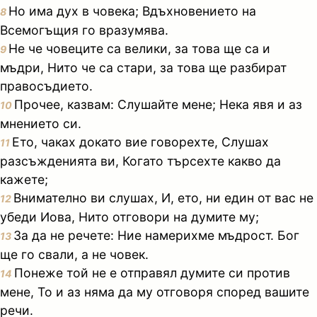
Но има дух в човека; Вдъхновението на
8
Всемогъщия го вразумява.
Не че човеците са велики, за това ще са и
9
мъдри, Нито че са стари, за това ще разбират
правосъдието.
Прочее, казвам: Слушайте мене; Нека явя и аз
10
мнението си.
Ето, чаках докато вие говорехте, Слушах
11
разсъжденията ви, Когато търсехте какво да
кажете;
Внимателно ви слушах, И, ето, ни един от вас не
12
убеди Иова, Нито отговори на думите му;
За да не речете: Ние намерихме мъдрост. Бог
13
ще го свали, а не човек.
Понеже той не е отправял думите си против
14
мене, То и аз няма да му отговоря според вашите
речи.