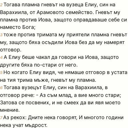
Тогава пламна гневът на вузеца Елиу, син на
2
Варахиила, от Арамовото семейство. Гневът му
пламна против Иова, защото оправдаваше себе си
наместо Бога;
тоже против тримата му приятели пламна гневът
3
му, защото бяха осъдили Иова без да му намерят
отговор.
А Елиу беше чакал да говори на Иова, защото
4
другите бяха по-стари от него.
Но когато Елиу видя, че нямаше отговор в устата
5
на тия трима мъже, гневът му пламна.
Тогава вузецът Елиу, син на Варахиила, в
6
отговор рече: - Аз съм млад, а вие много стари;
Затова се посвених, и не смеех да ви явя моето
мнение.
Аз рекох: Дните нека говорят, И многото години
7
нека учат мъдрост.