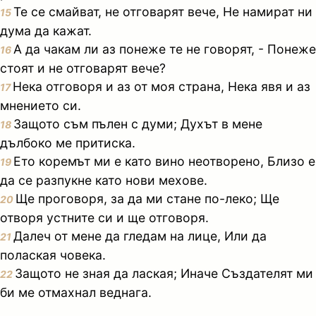
Те се смайват, не отговарят вече, Не намират ни
15
дума да кажат.
А да чакам ли аз понеже те не говорят, - Понеже
16
стоят и не отговарят вече?
Нека отговоря и аз от моя страна, Нека явя и аз
17
мнението си.
Защото съм пълен с думи; Духът в мене
18
дълбоко ме притиска.
Ето коремът ми е като вино неотворено, Близо е
19
да се разпукне като нови мехове.
Ще проговоря, за да ми стане по-леко; Ще
20
отворя устните си и ще отговоря.
Далеч от мене да гледам на лице, Или да
21
полаская човека.
Защото не зная да лаская; Иначе Създателят ми
22
би ме отмахнал веднага.