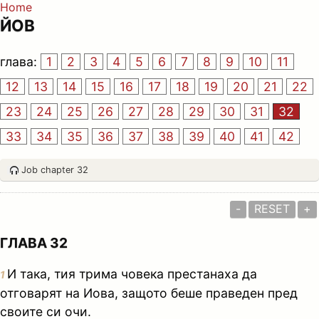
Home
ЙОВ
глава:
1
2
3
4
5
6
7
8
9
10
11
12
13
14
15
16
17
18
19
20
21
22
23
24
25
26
27
28
29
30
31
32
33
34
35
36
37
38
39
40
41
42
Job chapter 32
-
RESET
+
ГЛАВА 32
И така, тия трима човека престанаха да
1
отговарят на Иова, защото беше праведен пред
своите си очи.