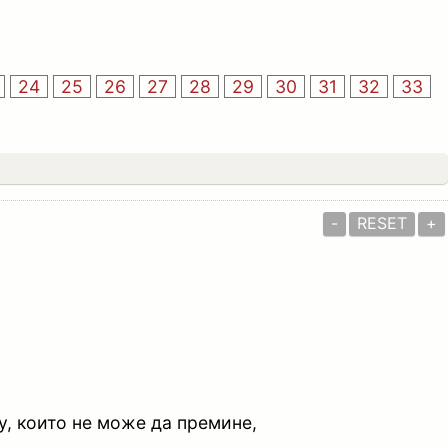
24
25
26
27
28
29
30
31
32
33
-
RESET
+
у, които не може да премине,