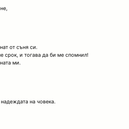
не,
нат от съня си.
 срок, и тогава да би ме спомнил!
ната ми.
 надеждата на човека.
;