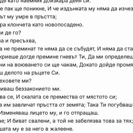
где като наемник доизкара деня си.
 пак ще поникне, И че издънката му няма да изчез
ът му умре в пръстта;
ра клончета като новопосадено.
и де го?
ва и пресъхва,
а не преминат те няма да се събудят, И няма да ста
криеше догде премине гневът Ти, Да ми определеше
ни на воюването си ще чакам, Докато дойде промя
ш делото на ръцете Си.
реховете ми?
шиваш беззаконието ми.
а се, И скалата се премества от мястото си;
 им завличат пръстта от земята; Така Ти погубваш
 Изменяваш лицето му, и го отпращаш.
е; И биват свалени, а той не забелязва това за тях
шата му е за него в жалеене.