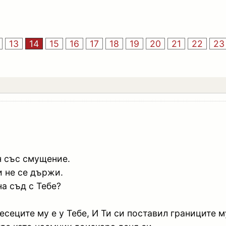
13
14
15
16
17
18
19
20
21
22
23
н със смущение.
 и не се държи.
на съд с Тебе?
есеците му е у Тебе, И Ти си поставил границите м