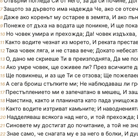
Отвърни погледа Си от него, за да си почине, До
6
Защото за дървото има надежда Че, ако се отсече
7
Даже ако коренът му остарее в земята, И ако пън
8
Понеже от дъха на водата ще поникне, И ще пока
9
Но човек умира и прехожда; Да! човек издъхва, 
10
Както водите чезнат из морето, И реката преста
11
Така човек ляга, и не става вече; Докато небесат
12
О, дано ме скриеше Ти в преизподнята, Да ме по
13
Ако умре човек, ще оживее ли? През всичките д
14
Ще повикнеш, и аз ще Ти се отзова; Ще пожелае
15
А сега броиш стъпките ми; Не наблюдаваш ли г
16
Престъплението ми е запечатано в мешец, И за
17
Наистина, както и планината като пада унищожав
18
Както водите изтриват камъните; И наводненията
19
Надделяваш всякога над него, и той прехожда;
20
Синовете му достигат до почитание, а той не зна
21
Знае само, че снагата му е за него в болки, И ду
22