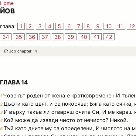
Home
ЙОВ
глава:
1
2
3
4
5
6
7
8
9
10
11
12
34
35
36
37
38
39
40
41
42
Job chapter 14
ГЛАВА 14
Човекът роден от жена е кратковременен И пъле
1
Цъфти като цвят, и се покосява; Бяга като сянка,
2
И върху такъв ли отваряш очите Си, И ме караш 
3
Кой може да извади чисто от нечисто? Никой.
4
Тъй като дните му са определени, И числото на м
5