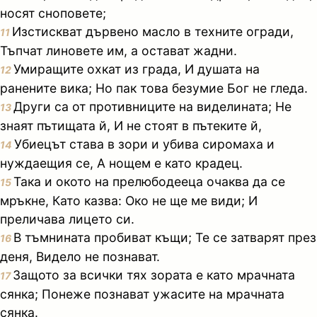
носят сноповете;
Изстискват дървено масло в техните огради,
11
Тъпчат линовете им, а остават жадни.
Умиращите охкат из града, И душата на
12
ранените вика; Но пак това безумие Бог не гледа.
Други са от противниците на виделината; Не
13
знаят пътищата й, И не стоят в пътеките й,
Убиецът става в зори и убива сиромаха и
14
нуждаещия се, А нощем е като крадец.
Така и окото на прелюбодееца очаква да се
15
мръкне, Като казва: Око не ще ме види; И
преличава лицето си.
В тъмнината пробиват къщи; Те се затварят през
16
деня, Видело не познават.
Защото за всички тях зората е като мрачната
17
сянка; Понеже познават ужасите на мрачната
сянка.