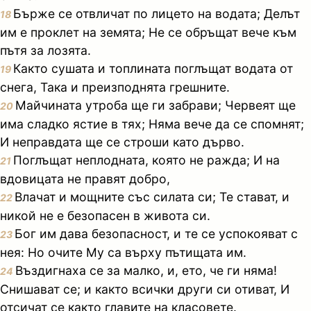
Бърже се отвличат по лицето на водата; Делът
18
им е проклет на земята; Не се обръщат вече към
пътя за лозята.
Както сушата и топлината поглъщат водата от
19
снега, Така и преизподнята грешните.
Майчината утроба ще ги забрави; Червеят ще
20
има сладко ястие в тях; Няма вече да се спомнят;
И неправдата ще се строши като дърво.
Поглъщат неплодната, която не ражда; И на
21
вдовицата не правят добро,
Влачат и мощните със силата си; Те стават, и
22
никой не е безопасен в живота си.
Бог им дава безопасност, и те се успокояват с
23
нея: Но очите Му са върху пътищата им.
Въздигнаха се за малко, и, ето, че ги няма!
24
Снишават се; и както всички други си отиват, И
отсичат се както главите на класовете.