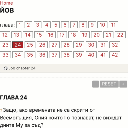
Home
ЙОВ
глава:
1
2
3
4
5
6
7
8
9
10
11
12
13
14
15
16
17
18
19
20
21
22
23
24
25
26
27
28
29
30
31
32
33
34
35
36
37
38
39
40
41
42
Job chapter 24
-
RESET
+
ГЛАВА 24
Защо, ако времената не са скрити от
1
Всемогъщия, Ония които Го познават, не виждат
дните Му за съд?