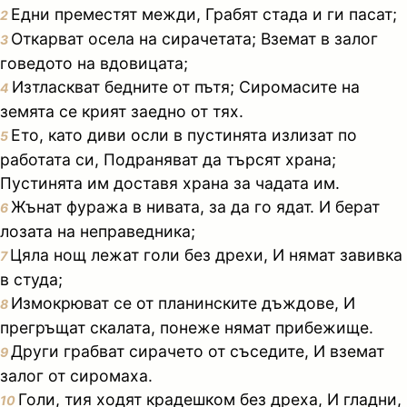
Едни преместят межди, Грабят стада и ги пасат;
2
Откарват осела на сирачетата; Вземат в залог
3
говедото на вдовицата;
Изтласкват бедните от пътя; Сиромасите на
4
земята се крият заедно от тях.
Ето, като диви осли в пустинята излизат по
5
работата си, Подраняват да търсят храна;
Пустинята им доставя храна за чадата им.
Жънат фуража в нивата, за да го ядат. И берат
6
лозата на неправедника;
Цяла нощ лежат голи без дрехи, И нямат завивка
7
в студа;
Измокрюват се от планинските дъждове, И
8
прегръщат скалата, понеже нямат прибежище.
Други грабват сирачето от съседите, И вземат
9
залог от сиромаха.
Голи, тия ходят крадешком без дреха, И гладни,
10