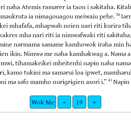
nəha Atemis ramərer ia taon i səkɨtaha. Kɨtah
rɨməukrutə ia nɨmaɡouaɡou meiwaiu pehe.
Iər
36
ei mhafafa, mhəpwəh noien nari riti kurirə tih
kres mhə nari riti ia nimwəfwaki riti səkɨtaha
mɨne nərmama səməme kamhowok irəha min hənət
ien ikɨn. Nimwə me nəha kamhəkwaɡ a. Nəmə as
ti mwi, tihaməkeikei mheitenhi nəpɨn nəha nəm
ri, kamo tukɨni mə samərui loa ipwet, mamhəru
əni mə səfo mamho nurɨɡrɨɡien asori i.”
Nəpɨn 
41
Wok Me
<
19
>