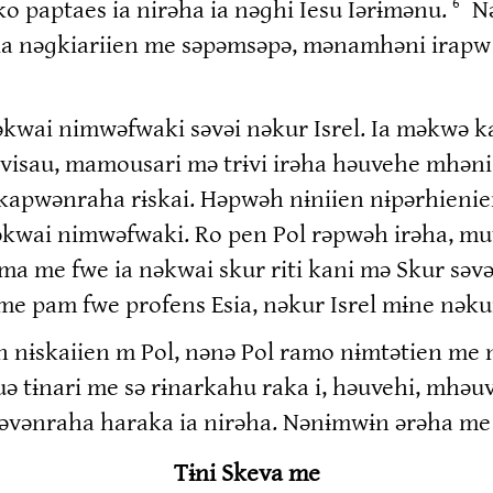
 paptaes ia nirəha ia nəɡhi Iesu Iərɨmənu.
N
6
ia nəɡkiariien me səpəmsəpə, mənamhəni irapw 
əkwai nimwəfwaki səvəi nəkur Isrel. Ia məkwə ka
visau, mamousari mə trɨvi irəha həuvehe mhəni
pwənraha rɨskai. Həpwəh nɨniien nɨpərhienien
nəkwai nimwəfwaki. Ro pen Pol rəpwəh irəha, 
 me fwe ia nəkwai skur riti kani mə Skur səvə
 pam fwe profens Esia, nəkur Isrel mɨne nəkur 
 nɨskaiien m Pol, nənə Pol ramo nɨmtətien me 
irə uə tɨnari me sə rɨnarkahu raka i, həuvehi, 
vənraha haraka ia nirəha. Nənɨmwɨn ərəha me h
Tɨni Skeva me