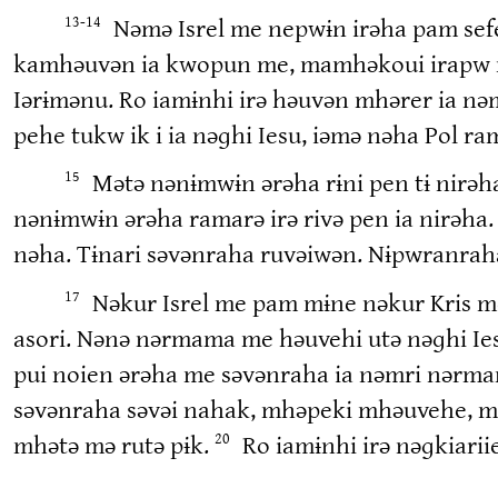
Nəmə Isrel me nepwɨn irəha pam sefen
13-14
kamhəuvən ia kwopun me, mamhəkoui irapw nə
Iərɨmənu. Ro iamɨnhi irə həuvən mhərer ia nəm
pehe tukw ik i ia nəɡhi Iesu, iəmə nəha Pol ramə
Mətə nənɨmwɨn ərəha rɨni pen tɨ nirəh
15
nənɨmwɨn ərəha ramarə irə rivə pen ia nirəha
nəha. Tɨnari səvənraha ruvəiwən. Nɨpwranrah
Nəkur Isrel me pam mɨne nəkur Kris m
17
asori. Nənə nərmama me həuvehi utə nəɡhi Ie
pui noien ərəha me səvənraha ia nəmri nərm
səvənraha səvəi nahak, mhəpeki mhəuvehe, 
mhətə mə rutə pɨk.
Ro iamɨnhi irə nəɡkiarii
20