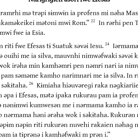
n ramrhi mə trəpi sɨmwɨn ia profens mi nəha Ma
 takaməkeikei mətoni mwi Rom.”
In rərhi pen 
22
mwi fwe ia Esia.
iti fwe Efesas tɨ Suatuk səvəi Iesu.
Iərmama 
24
 ouihi me ia silva, mauvnhi nimwəfwaki səvəi k
 irəha min kamhəmri pen nəmri nari ia nimw
pam səməme kamho narimnari me ia silva. In rɨ
 səkɨtaha.
Kɨmiaha hiəuvəreɡi raka nəɡkiarii
26
 əpa i Efesas, mətə ipaka rukurau pam ia profe
i mə nənɨmwi kumwesən me i nərmama kamho ia 
ro nərmama həni ərəha wok i səkɨtaha. Rukurə
əpɨm nəpɨn riti rukurən nuvehi rakaien nəhaɡ n
m ia tɨprənə i kamhəfwaki m prən i.”