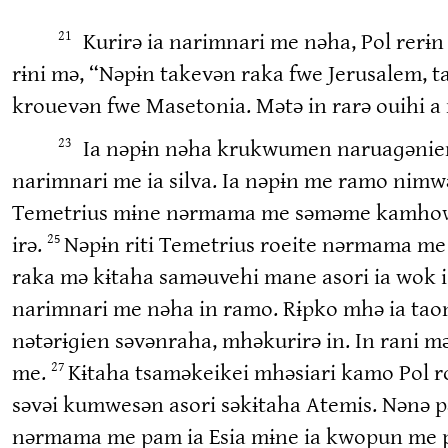
Kurirə ia narimnari me nəha, Pol rerɨ
21
rɨni mə, “Nəpɨn takevən raka fwe Jerusalem,
krouevən fwe Masetonia. Mətə in rarə ouihi a 
Ia nəpɨn nəha krukwumen naruaɡənien r
23
narimnari me ia silva. Ia nəpɨn me ramo nimwə
Temetrius mɨne nərmama me səməme kamhowok
irə.
Nəpɨn riti Temetrius roeite nərmama me 
25
raka mə kɨtaha saməuvehi mane asori ia wok i
narimnari me nəha in ramo. Rɨpko mhə ia taon
nətərɨɡien səvənraha, mhəkurirə in. In ran
me.
Kɨtaha tsaməkeikei mhəsiari kamo Pol 
27
səvəi kumwesən asori səkɨtaha Atemis. Nənə p
nərmama me pam ia Esia mɨne ia kwopun me pa