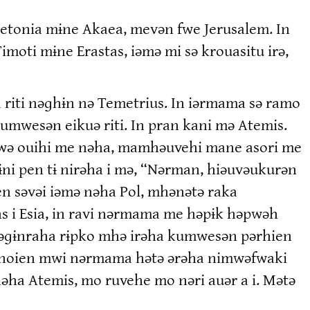
setonia mɨne Akaea, mevən fwe Jerusalem. In
Timoti mɨne Erastas, iəmə mi sə krouasitu irə,
riti nəɡhɨn nə Temetrius. In iərmama sə ramo
umwesən eikuə riti. In pran kani mə Atemis.
ə ouihi me nəha, mamhəuvehi mane asori me
ni pen tɨ nirəha i mə, “Nərman, hiəuvəukurən
en səvəi iəmə nəha Pol, mhənətə raka
ns i Esia, in ravi nərmama me həpɨk həpwəh
rəɡɨnraha rɨpko mhə irəha kumwesən pərhien
n noien mwi nərmama hətə ərəha nimwəfwaki
əha Atemis, mo ruvehe mo nəri auər a i. Mətə