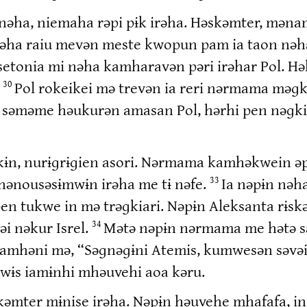
əha, niemaha rəpi pɨk irəha. Həskəmter, mənam
əha raiu mevən meste kwopun pam ia taon nə
etonia mi nəha kamharavən pəri irəhar Pol. Hə
.
Pol rokeikei mə trevən ia reri nərmama məɡk
30
, səməme həukurən amasan Pol, hərhi pen nəɡk
ɨn, nurɨɡrɨɡien asori. Nərmama kamhəkwein əp
hənousəsɨmwɨn irəha me tɨ nəfe.
Ia nəpɨn nəha
33
en tukwe in mə trəɡkiari. Nəpɨn Aleksanta rɨs
əi nəkur Isrel.
Mətə nəpɨn nərmama me hətə sas
34
amhəni mə, “Səɡnəɡɨni Atemis, kumwesən səvəi
wɨs iamɨnhi mhəuvehi aoa kəru.
 rɨskəmter mɨnise irəha. Nəpɨn həuvehe mhafafa,