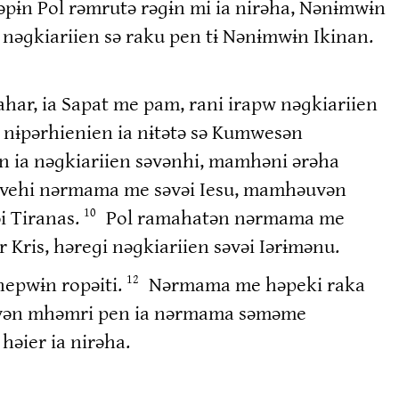
əpɨn Pol rəmrutə rəɡɨn mi ia nirəha, Nənɨmwɨn
nəɡkiariien sə raku pen tɨ Nənɨmwɨn Ikinan.
har, ia Sapat me pam, rani irapw nəɡkiariien
 nɨpərhienien ia nɨtətə sə Kumwesən
 ia nəɡkiariien səvənhi, mamhəni ərəha
muvehi nərmama me səvəi Iesu, mamhəuvən
i Tiranas.
Pol ramahatən nərmama me
10
Kris, həreɡi nəɡkiariien səvəi Iərɨmənu.
nepwɨn ropəiti.
Nərmama me həpeki raka
12
mhəuvən mhəmri pen ia nərmama səməme
əier ia nirəha.