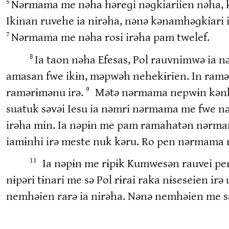
Nərmama me nəha həreɡi nəɡkiariien nəha, ko
5
Ikinan ruvehe ia nirəha, nənə kənamhəɡkiari 
Nərmama me nəha rosi irəha pam twelef.
7
Ia taon nəha Efesas, Pol rauvnimwə ia n
8
amasan fwe ikɨn, məpwəh nehekɨrien. In ramə
ramərɨmənu irə.
Mətə nərmama nepwɨn kənka
9
suatuk səvəi Iesu ia nəmri nərmama me fwe 
irəha min. Ia nəpɨn me pam ramahatən nərmama
iamɨnhi irə meste nuk kəru. Ro pen nərmama me
Ia nəpɨn me rɨpɨk Kumwesən rauvei pen
11
nɨpəri tɨnari me sə Pol rɨrai raka nɨseseien 
nemhəien rarə ia nirəha. Nənə nemhəien me sə