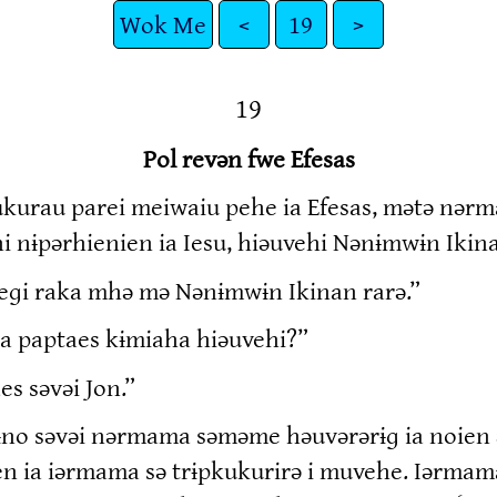
Wok Me
<
19
>
19
Pol revən fwe Efesas
rukurau parei meiwaiu pehe ia Efesas, mətə nər
ni nɨpərhienien ia Iesu, hiəuvehi Nənɨmwɨn Iki
eɡi raka mhə mə Nənɨmwɨn Ikinan rarə.”
ha paptaes kɨmiaha hiəuvehi?”
s səvəi Jon.”
rɨno səvəi nərmama səməme həuvərərɨɡ ia noien
a iərmama sə trɨpkukurirə i muvehe. Iərmama n