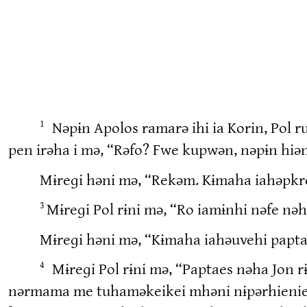
Nəpɨn Apolos ramarə ihi ia Korin, Pol 
1
pen irəha i mə, “Rəfo? Fwe kupwən, nəpɨn hiə
Mɨreɡi həni mə, “Rekəm. Kɨmaha iahəpkr
Mɨreɡi Pol rɨni mə, “Ro iamɨnhi nəfe nə
3
Mɨreɡi həni mə, “Kɨmaha iahəuvehi paptae
Mɨreɡi Pol rɨni mə, “Paptaes nəha Jon 
4
nərmama me tuhaməkeikei mhəni nɨpərhienien i