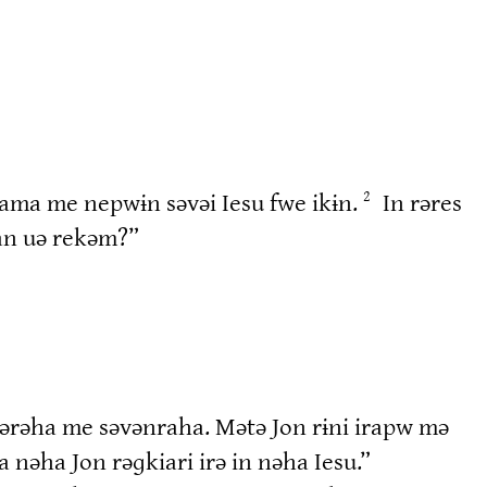
mama me nepwɨn səvəi Iesu fwe ikɨn.
In rəres
2
nan uə rekəm?”
 ərəha me səvənraha. Mətə Jon rɨni irapw mə
əha Jon rəɡkiari irə in nəha Iesu.”