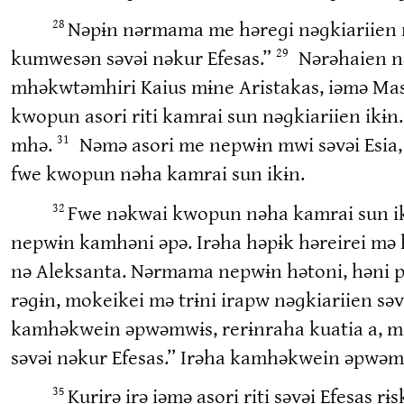
Nəpɨn nərmama me həreɡi nəɡkiariien n
28
kumwesən səvəi nəkur Efesas.”
Nərəhaien n
29
mhəkwtəmhiri Kaius mɨne Aristakas, iəmə Mas
kwopun asori riti kamrai sun nəɡkiariien ikɨn
mhə.
Nəmə asori me nepwɨn mwi səvəi Esia
31
fwe kwopun nəha kamrai sun ikɨn.
Fwe nəkwai kwopun nəha kamrai sun ik
32
nepwɨn kamhəni əpə. Irəha həpɨk həreirei mə 
nə Aleksanta. Nərmama nepwɨn hətoni, həni p
rəɡɨn, mokeikei mə trɨni irapw nəɡkiariien səv
kamhəkwein əpwəmwɨs, rerɨnraha kuatia a, m
səvəi nəkur Efesas.” Irəha kamhəkwein əpwəm
Kurirə irə iəmə asori riti səvəi Efesas
35