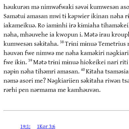
həukurən mə nimwəfwaki səvəi kumwesən asori 
Samətui amasan mwi tɨ kəpwier ikinan nəha 
iakameikuə. Ro iamɨnhi irə kɨmiaha tihaməkeik
nəha, mhəuvehe ia kwopun i. Mətə irau kroupka
kumwesən səkɨtaha.
Trɨni mɨnuə Temetrius 
38
həuvən fwe nimwə me nəha kaməkiri nəɡkiari
fwe ikɨn.
Mətə trɨni mɨnuə hiokeikei nari ri
39
nəpɨn nəha tihəmri amasan.
Kɨtaha tsaməsia
40
nəmə asori me? Nəɡkiariien səkɨtaha riwən ts
rərhi pen nərmama me kamhəuvən.
19:1:
1Kor 3:6