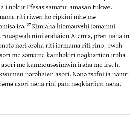
a i nəkur Efesas samətui amasan tukwe.
mama riti riwən ko rɨpkɨni mhə mə
əmisə irə.
Kɨmiaha hiəməuvehi iəmənmi
37
, rouəpwəh nɨni ərəhaien Atemis, prən nəha in
ə nəri ərəha riti iərmama riti rɨno, pwəh
ori me səməme kamhəkiri nəɡkiariien irəha
ə asori me kamhousəsɨmwɨn irəha me irə. Ia
kwumen nərəhaien asori. Nənə tsəfni ia nəmri
iəmə asori nəha rɨni pam nəɡkiariien nəha,