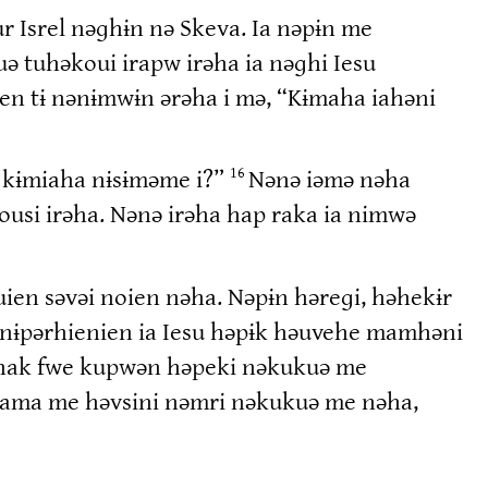
ur Isrel nəɡhɨn nə Skeva. Ia nəpɨn me
tuhəkoui irapw irəha ia nəɡhi Iesu
pen tɨ nənɨmwɨn ərəha i mə, “Kɨmaha iahəni
ə kɨmiaha nɨsɨməme i?”
Nənə iəmə nəha
16
usi irəha. Nənə irəha hap raka ia nimwə
en səvəi noien nəha. Nəpɨn həreɡi, həhekɨr
ɨpərhienien ia Iesu həpɨk həuvehe mamhəni
hak fwe kupwən həpeki nəkukuə me
ama me həvsini nəmri nəkukuə me nəha,