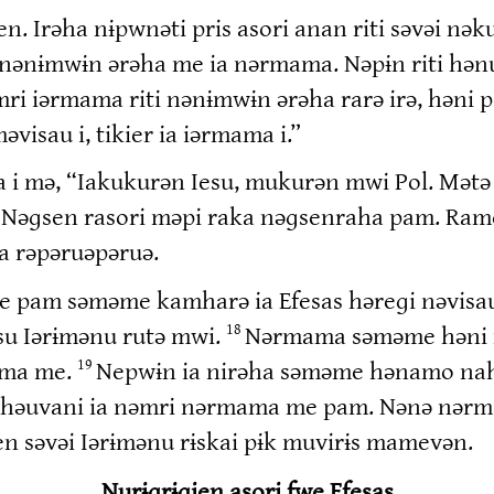
. Irəha nɨpwnəti pris asori anan riti səvəi nək
nɨmwɨn ərəha me ia nərmama. Nəpɨn riti hənuə 
ri iərmama riti nənɨmwɨn ərəha rarə irə, həni 
visau i, tikier ia iərmama i.”
a i mə, “Iakukurən Iesu, mukurən mwi Pol. Mət
. Nəɡsen rasori məpi raka nəɡsenraha pam. Ramo
a rəpəruəpəruə.
e pam səməme kamharə ia Efesas həreɡi nəvisaui
su Iərɨmənu rutə mwi.
Nərmama səməme həni n
18
ama me.
Nepwɨn ia nirəha səməme hənamo na
19
mhəuvani ia nəmri nərmama me pam. Nənə nərm
en səvəi Iərɨmənu rɨskai pɨk muvirɨs mamevən.
Nurɨɡrɨɡien asori fwe Efesas