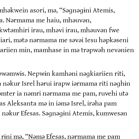
həkwein asori, mə, “Səɡnəɡɨni Atemis,
ha. Nərmama me haiu, mhəuvən,
kwtəmhiri irau, mhəvi irau, mhəuvən fwe
iari, mətə nərmama me səvəi Iesu həpkəseni
iariien min, mamhase in mə trəpwəh nevənien
wəmwɨs. Nepwɨn kamhəni nəɡkiariien riti,
 nəkur Isrel hərui irapw iərmama riti nəɡhɨn
kəmter ia nəmri nərmama me pam, ruvehi utə
 Aleksanta mə in iəmə Isrel, irəha pam
 nəkur Efesas. Səɡnəɡɨni Atemis, kumwesən
 in rɨni mə, “Nəmə Efesas, nərmama me pam