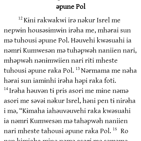
əpune Pol
Kɨni rakwakwi irə nəkur Isrel me
12
nepwɨn housəsɨmwɨn irəha me, mhərai sun
mə tuhousi əpune Pol. Həuvehi kwəsuahi ia
nəmri Kumwesən mə tuhəpwəh naniien nari,
mhəpwəh nənɨmwiien nari riti mheste
tuhousi əpune raka Pol.
Nərmama me nəha
13
hərai sun iamɨnhi irəha həpi raka foti.
Irəha həuvən tɨ pris asori me mɨne nəmə
14
asori me səvəi nəkur Isrel, həni pen tɨ nirəha
i mə, “Kɨmaha iahəuvəuvehi raka kwəsuahi
ia nəmri Kumwesən mə tahəpwəh naniien
nari mheste tahousi əpune raka Pol.
Ro
15
pen kɨmiaha mɨne nəmə asori me səməme