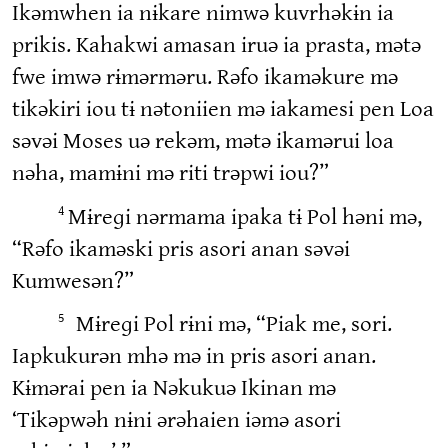
Ikəmwhen ia nɨkare nimwə kuvrhəkɨn ia
prikis. Kahakwi amasan iruə ia prasta, mətə
fwe imwə rɨmərməru. Rəfo ikaməkure mə
tikəkiri iou tɨ nətoniien mə iakamesi pen Loa
səvəi Moses uə rekəm, mətə ikamərui loa
nəha, mamɨni mə riti trəpwi iou?”
Mɨreɡi nərmama ipaka tɨ Pol həni mə,
4
“Rəfo ikaməski pris asori anan səvəi
Kumwesən?”
Mɨreɡi Pol rɨni mə, “Piak me, sori.
5
Iapkukurən mhə mə in pris asori anan.
Kɨmərai pen ia Nəkukuə Ikinan mə
‘Tikəpwəh nɨni ərəhaien iəmə asori