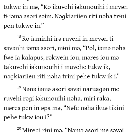
tukwe in mə, “Ko ikuvehi iəkunouihi i mevən
tɨ iəmə asori səim. Nəɡkiariien riti nəha trɨni
pen tukwe in.”
Ro iamɨnhi irə ruvehi in mevən tɨ
18
səvənhi iəmə asori, mɨni mə, “Pol, iəmə nəha
fwe ia kalapus, rəkwein iou, məres iou mə
takuvehi iəkunouihi i muvehe tukw ik,
nəɡkiariien riti nəha trɨni pehe tukw ik i.”
Nənə iəmə asori səvəi naruaɡən me
19
ruvehi rəɡi iəkunouihi nəha, miri raka,
məres pen in əpa mə, “Nəfe nəha ikuə tikɨni
pehe tukw iou i?”
Mɨreɡi rɨni mə, “Nəmə asori me səvəi
20