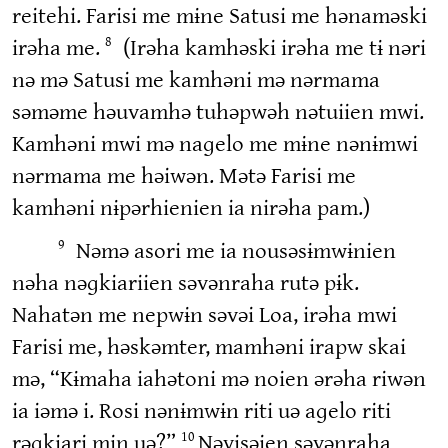
reitehi. Farisi me mɨne Satusi me hənaməski
irəha me.
(Irəha kamhəski irəha me tɨ nəri
8
nə mə Satusi me kamhəni mə nərmama
səməme həuvamhə tuhəpwəh nətuiien mwi.
Kamhəni mwi mə naɡelo me mɨne nənɨmwi
nərmama me həiwən. Mətə Farisi me
kamhəni nɨpərhienien ia nirəha pam.)
Nəmə asori me ia nousəsɨmwɨnien
9
nəha nəɡkiariien səvənraha rutə pɨk.
Nahatən me nepwɨn səvəi Loa, irəha mwi
Farisi me, həskəmter, mamhəni irapw skai
mə, “Kɨmaha iahətoni mə noien ərəha riwən
ia iəmə i. Rosi nənɨmwɨn riti uə aɡelo riti
rəɡkiari min uə?”
Nəvisəien səvənraha
10