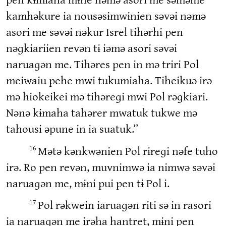
kamhəkure ia nousəsɨmwɨnien səvəi nəmə
asori me səvəi nəkur Isrel tihərhi pen
nəɡkiariien revən tɨ iəmə asori səvəi
naruaɡən me. Tihəres pen in mə triri Pol
meiwaiu pehe mwi tukumiaha. Tiheikuə irə
mə hiokeikei mə tihəreɡi mwi Pol rəɡkiari.
Nənə kɨmaha tahərer mwatuk tukwe mə
tahousi əpune in ia suatuk.”
Mətə kənkwənien Pol rɨreɡi nəfe tuho
16
irə. Ro pen revən, muvnimwə ia nimwə səvəi
naruaɡən me, mɨni pui pen tɨ Pol i.
Pol rəkwein iaruaɡən riti sə in rasori
17
ia naruaɡən me irəha hantret, mɨni pen