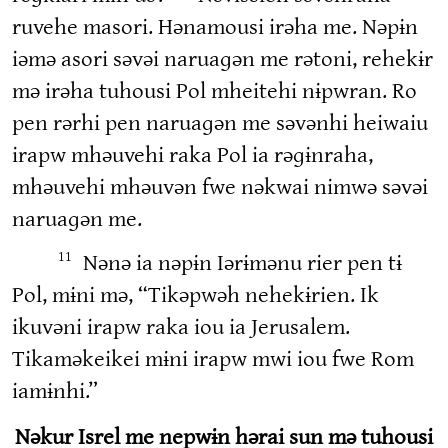
ruvehe masori. Hənamousi irəha me. Nəpɨn
iəmə asori səvəi naruaɡən me rətoni, rehekɨr
mə irəha tuhousi Pol mheitehi nɨpwran. Ro
pen rərhi pen naruaɡən me səvənhi heiwaiu
irapw mhəuvehi raka Pol ia rəɡɨnraha,
mhəuvehi mhəuvən fwe nəkwai nimwə səvəi
naruaɡən me.
Nənə ia nəpɨn Iərɨmənu rier pen tɨ
11
Pol, mɨni mə, “Tikəpwəh nehekɨrien. Ik
ikuvəni irapw raka iou ia Jerusalem.
Tikaməkeikei mɨni irapw mwi iou fwe Rom
iamɨnhi.”
Nəkur Isrel me nepwɨn hərai sun mə tuhousi