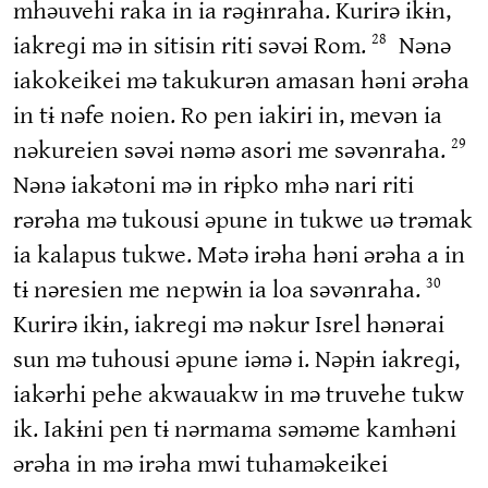
mhəuvehi raka in ia rəɡɨnraha. Kurirə ikɨn,
iakreɡi mə in sitisin riti səvəi Rom.
Nənə
28
iakokeikei mə takukurən amasan həni ərəha
in tɨ nəfe noien. Ro pen iakiri in, mevən ia
nəkureien səvəi nəmə asori me səvənraha.
29
Nənə iakətoni mə in rɨpko mhə nari riti
rərəha mə tukousi əpune in tukwe uə trəmak
ia kalapus tukwe. Mətə irəha həni ərəha a in
tɨ nəresien me nepwɨn ia loa səvənraha.
30
Kurirə ikɨn, iakreɡi mə nəkur Isrel hənərai
sun mə tuhousi əpune iəmə i. Nəpɨn iakreɡi,
iakərhi pehe akwauakw in mə truvehe tukw
ik. Iakɨni pen tɨ nərmama səməme kamhəni
ərəha in mə irəha mwi tuhaməkeikei