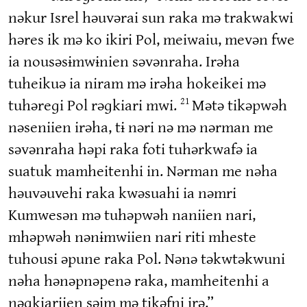
nəkur Isrel həuvərai sun raka mə trakwakwi
həres ik mə ko ikiri Pol, meiwaiu, mevən fwe
ia nousəsɨmwɨnien səvənraha. Irəha
tuheikuə ia niram mə irəha hokeikei mə
tuhəreɡi Pol rəɡkiari mwi.
Mətə tikəpwəh
21
nəseniien irəha, tɨ nəri nə mə nərman me
səvənraha həpi raka foti tuhərkwafə ia
suatuk mamheitenhi in. Nərman me nəha
həuvəuvehi raka kwəsuahi ia nəmri
Kumwesən mə tuhəpwəh naniien nari,
mhəpwəh nənɨmwiien nari riti mheste
tuhousi əpune raka Pol. Nənə təkwtəkwuni
nəha hənəpnəpenə raka, mamheitenhi a
nəɡkiariien səim mə tikəfni irə.”