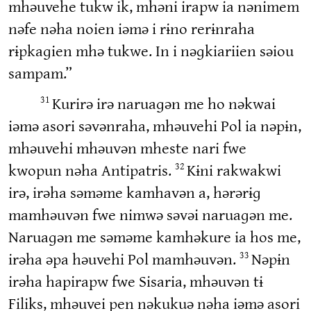
mhəuvehe tukw ik, mhəni irapw ia nənimem
nəfe nəha noien iəmə i rɨno rerɨnraha
rɨpkaɡien mhə tukwe. In i nəɡkiariien səiou
sampam.”
Kurirə irə naruaɡən me ho nəkwai
31
iəmə asori səvənraha, mhəuvehi Pol ia nəpɨn,
mhəuvehi mhəuvən mheste nari fwe
kwopun nəha Antipatris.
Kɨni rakwakwi
32
irə, irəha səməme kamhavən a, hərərɨɡ
mamhəuvən fwe nimwə səvəi naruaɡən me.
Naruaɡən me səməme kamhəkure ia hos me,
irəha əpa həuvehi Pol mamhəuvən.
Nəpɨn
33
irəha hapirapw fwe Sisaria, mhəuvən tɨ
Filiks, mhəuvei pen nəkukuə nəha iəmə asori