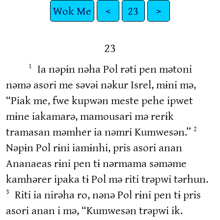
Wok Me
<
23
>
23
Ia nəpɨn nəha Pol rəti pen mətoni
1
nəmə asori me səvəi nəkur Isrel, mɨni mə,
“Piak me, fwe kupwən meste pehe ipwet
mɨne iakamarə, mamousari mə rerɨk
tramasan məmher ia nəmri Kumwesən.”
2
Nəpɨn Pol rɨni iamɨnhi, pris asori anan
Ananaeas rɨni pen tɨ nərmama səməme
kamhərer ipaka tɨ Pol mə riti trəpwi tərhun.
Riti ia nirəha ro, nənə Pol rɨni pen tɨ pris
3
asori anan i mə, “Kumwesən trəpwi ik.