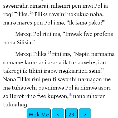
səvənraha rɨmərai, mhəmri pen mwi Pol ia
rəɡi Filiks.
Filiks rəvsini nəkukuə nəha,
34
marə məres pen Pol i mə, “Ik iəmə pəku?”
Mɨreɡi Pol rɨni mə, “Imwak fwe profens
nəha Silisia.”
Mɨreɡi Filiks
rɨni mə, “Nəpɨn nərmama
35
səməme kamhəni ərəha ik tuhəuvehe, iou
takreɡi ik tikɨni irapw nəɡkiariien səim.”
Nənə Filiks rɨni pen tɨ səvənhi naruaɡən me
mə tuhəuvehi puvnimwə Pol ia nimwə asori
a
sə Herot rɨno fwe kupwən,
nənə mhərer
tukuahaɡ.
Wok Me
<
23
>