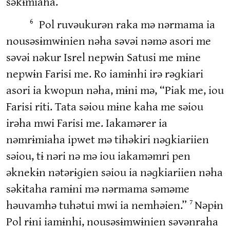
səkɨmiaha.’ ”
Pol ruvəukurən raka mə nərmama ia
6
nousəsɨmwɨnien nəha səvəi nəmə asori me
səvəi nəkur Isrel nepwɨn Satusi me mɨne
nepwɨn Farisi me. Ro iamɨnhi irə rəɡkiari
asori ia kwopun nəha, mɨni mə, “Piak me, iou
Farisi riti. Tata səiou mɨne kaha me səiou
irəha mwi Farisi me. Iakamərer ia
nəmrɨmiaha ipwet mə tihəkiri nəɡkiariien
səiou, tɨ nəri nə mə iou iakaməmri pen
əknekɨn nətərɨɡien səiou ia nəɡkiariien nəha
səkɨtaha ramɨni mə nərmama səməme
həuvamhə tuhətui mwi ia nemhəien.”
Nəpɨn
7
Pol rɨni iamɨnhi, nousəsɨmwɨnien səvənraha