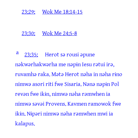
23:29:
Wok Me 18:14-15
23:30:
Wok Me 24:5-8
a
23:35:
Herot sə rousi əpune
nəkwərhakwərha me nəpɨn Iesu rətui irə,
ruvamhə raka. Mətə Herot nəha in nəha rɨno
nimwə asori riti fwe Sisaria. Nənə nəpɨn Pol
revən fwe ikɨn, nimwə nəha rəmwhen ia
nimwə səvəi Provens. Kavmen ramowok fwe
ikɨn. Nɨpəri nimwə nəha rəmwhen mwi ia
kalapus.