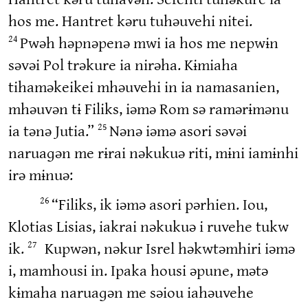
hos me. Hantret kəru tuhəuvehi nitei.
Pwəh həpnəpenə mwi ia hos me nepwɨn
24
səvəi Pol trəkure ia nirəha. Kɨmiaha
tihaməkeikei mhəuvehi in ia namasanien,
mhəuvən tɨ Filiks, iəmə Rom sə ramərɨmənu
ia tənə Jutia.”
Nənə iəmə asori səvəi
25
naruaɡən me rɨrai nəkukuə riti, mɨni iamɨnhi
irə mɨnuə:
“Filiks, ik iəmə asori pərhien. Iou,
26
Klotias Lisias, iakrai nəkukuə i ruvehe tukw
ik.
Kupwən, nəkur Isrel həkwtəmhiri iəmə
27
i, mamhousi in. Ipaka housi əpune, mətə
kɨmaha naruaɡən me səiou iahəuvehe