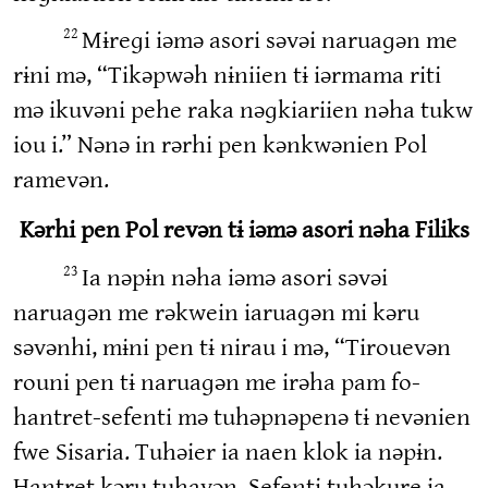
Mɨreɡi iəmə asori səvəi naruaɡən me
22
rɨni mə, “Tikəpwəh nɨniien tɨ iərmama riti
mə ikuvəni pehe raka nəɡkiariien nəha tukw
iou i.” Nənə in rərhi pen kənkwənien Pol
ramevən.
Kərhi pen Pol revən tɨ iəmə asori nəha Filiks
Ia nəpɨn nəha iəmə asori səvəi
23
naruaɡən me rəkwein iaruaɡən mi kəru
səvənhi, mɨni pen tɨ nirau i mə, “Tirouevən
rouni pen tɨ naruaɡən me irəha pam fo-
hantret-sefenti mə tuhəpnəpenə tɨ nevənien
fwe Sisaria. Tuhəier ia naen klok ia nəpɨn.
Hantret kəru tuhavən. Sefenti tuhəkure ia