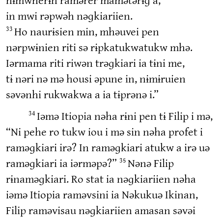
in mwi rəpwəh nəɡkiariien.
Ho naurɨsien min, mhəuvei pen
33
nərpwɨnien riti sə rɨpkatukwatukw mhə.
Iərmama riti riwən trəɡkiari ia tɨni me,
tɨ nəri nə mə housi əpune in, nɨmɨruien
səvənhi rukwakwa a ia tɨprənə i.”
Iəmə Itiopia nəha rɨni pen tɨ Filip i mə,
34
“Ni pehe ro tukw iou i mə sin nəha profet i
raməɡkiari irə? In raməɡkiari atukw a irə uə
raməɡkiari ia iərməpə?”
Nənə Filip
35
rɨnaməɡkiari. Ro stat ia nəɡkiariien nəha
iəmə Itiopia raməvsini ia Nəkukuə Ikinan,
Filip raməvisau nəɡkiariien amasan səvəi