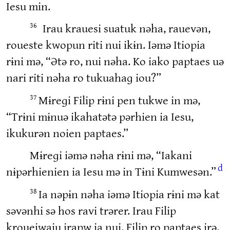
Iesu min.
Irau krauesi suatuk nəha, rauevən,
36
roueste kwopun riti nui ikɨn. Iəmə Itiopia
rɨni mə, “Ətə ro, nui nəha. Ko iako paptaes uə
nari riti nəha ro tukuahaɡ iou?”
Mɨreɡi Filip rɨni pen tukwe in mə,
37
“Trɨni mɨnuə ikahatətə pərhien ia Iesu,
ikukurən noien paptaes.”
Mɨreɡi iəmə nəha rɨni mə, “Iakani
d
nɨpərhienien ia Iesu mə in Tɨni Kumwesən.”
Ia nəpɨn nəha iəmə Itiopia rɨni mə kat
38
səvənhi sə hos ravi trərer. Irau Filip
kroueiwaiu irapw ia nui. Filip ro paptaes irə.