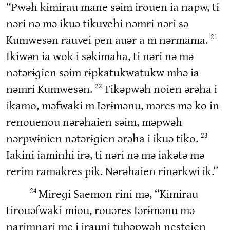
“Pwəh kɨmirau mane səim irouen ia napw, tɨ
nəri nə mə ikuə tikuvehi nəmri nəri sə
Kumwesən rauvei pen auər a m nərmama.
21
Ikiwən ia wok i səkɨmaha, tɨ nəri nə mə
nətərɨɡien səim rɨpkatukwatukw mhə ia
nəmri Kumwesən.
Tikəpwəh noien ərəha i
22
ikamo, məfwaki m Iərɨmənu, məres mə ko in
renouenou nərəhaien səim, məpwəh
nərpwɨnien nətərɨɡien ərəha i ikuə tiko.
23
Iakɨni iamɨnhi irə, tɨ nəri nə mə iakətə mə
rerɨm ramakres pɨk. Nərəhaien rɨnərkwi ik.”
Mɨreɡi Saemon rɨni mə, “Kɨmirau
24
tirouəfwaki miou, rouəres Iərɨmənu mə
narimnari me i irauni tuhəpwəh nesteien