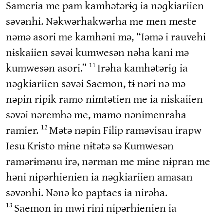
Sameria me pam kamhətərɨɡ ia nəɡkiariien
səvənhi. Nəkwərhakwərha me men meste
nəmə asori me kamhəni mə, “Iəmə i rauvehi
nɨskaiien səvəi kumwesən nəha kani mə
kumwesən asori.”
Irəha kamhətərɨɡ ia
11
nəɡkiariien səvəi Saemon, tɨ nəri nə mə
nəpɨn rɨpɨk ramo nɨmtətien me ia nɨskaiien
səvəi nəremhə me, mamo nənimenraha
ramier.
Mətə nəpɨn Filip raməvisau irapw
12
Iesu Kristo mɨne nɨtətə sə Kumwesən
ramərɨmənu irə, nərman me mɨne nɨpran me
həni nɨpərhienien ia nəɡkiariien amasan
səvənhi. Nənə ko paptaes ia nirəha.
Saemon in mwi rɨni nɨpərhienien ia
13