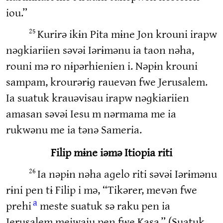
iou.”
Kurirə ikɨn Pita mɨne Jon krouni irapw
25
nəɡkiariien səvəi Iərɨmənu ia taon nəha,
rouni mə ro nɨpərhienien i. Nəpɨn krouni
sampam, krourərɨɡ rauevən fwe Jerusalem.
Ia suatuk krauəvisau irapw nəɡkiariien
amasan səvəi Iesu m nərmama me ia
rukwənu me ia tənə Sameria.
Filip mɨne iəmə Itiopia riti
Ia nəpɨn nəha aɡelo riti səvəi Iərɨmənu
26
rɨni pen tɨ Filip i mə, “Tikərer, mevən fwe
a
prehi
meste suatuk sə raku pen ia
Jerusalem meiwaiu pen fwe Kasa.” (Suatuk