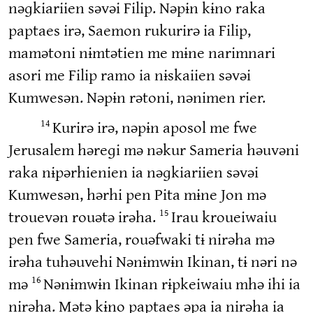
nəɡkiariien səvəi Filip. Nəpɨn kɨno raka
paptaes irə, Saemon rukurirə ia Filip,
mamətoni nɨmtətien me mɨne narimnari
asori me Filip ramo ia nɨskaiien səvəi
Kumwesən. Nəpɨn rətoni, nənimen rier.
Kurirə irə, nəpɨn aposol me fwe
14
Jerusalem həreɡi mə nəkur Sameria həuvəni
raka nɨpərhienien ia nəɡkiariien səvəi
Kumwesən, hərhi pen Pita mɨne Jon mə
trouevən rouətə irəha.
Irau kroueiwaiu
15
pen fwe Sameria, rouəfwaki tɨ nirəha mə
irəha tuhəuvehi Nənɨmwɨn Ikinan, tɨ nəri nə
mə
Nənɨmwɨn Ikinan rɨpkeiwaiu mhə ihi ia
16
nirəha. Mətə kɨno paptaes əpa ia nirəha ia