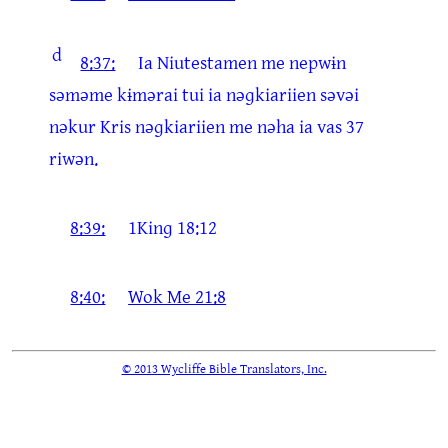
d
8:37:
Ia Niutestamen me nepwɨn
səməme kɨmərai tui ia nəɡkiariien səvəi
nəkur Kris nəɡkiariien me nəha ia vas 37
riwən.
8:39:
1Kinɡ 18:12
8:40:
Wok Me 21:8
© 2013 Wycliffe Bible Translators, Inc.