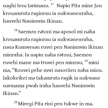
nəɡhi Iesu Iərɨmənu.
Nəpɨn Pita mɨne Jon
17
krouəmrutə rəɡɨnrau ia nukwənenraha,
həuvehi Nənɨmwɨn Ikinan.
Saemon rətoni mə aposol mi nəha
18
krouəmrutə rəɡɨnrau ia nukwənenraha,
nənə Kumwesən ruvei pen Nənɨmwɨn Ikinan
mɨnraha. Ia nəpɨn nəha rətoni, Saemon
ruvehi mane mə truvei pen mɨnrau,
mɨni
19
mə, “Rouvei pehe mwi nasoriien nəha miou.
Iakokeikei mə takəmrutə rəɡɨk ia nukwəne
nərmama pwəh irəha həuvehi Nənɨmwɨn
Ikinan.”
Mɨreɡi Pita rɨni pen tukwe in mə,
20