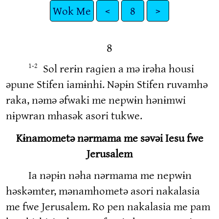
Wok Me
<
8
>
8
Sol rerɨn raɡien a mə irəha housi
1-2
əpune Stifen iamɨnhi. Nəpɨn Stifen ruvamhə
raka, nəmə əfwaki me nepwɨn hənɨmwi
nɨpwran mhasək asori tukwe.
Kɨnamometə nərmama me səvəi Iesu fwe
Jerusalem
Ia nəpɨn nəha nərmama me nepwɨn
həskəmter, mənamhometə asori nakalasia
me fwe Jerusalem. Ro pen nakalasia me pam