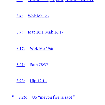
8:4:
Wok Me 6:5
8:7:
Mat 10:1,
Mak 16:17
8:17:
Wok Me 19:6
8:21:
Sam 78:37
8:23:
Hip 12:15
a
8:26:
Uə “mevən fwe ia saot.”