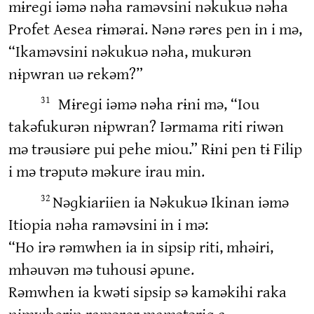
mɨreɡi iəmə nəha raməvsini nəkukuə nəha
Profet Aesea rɨmərai. Nənə rəres pen in i mə,
“Ikaməvsini nəkukuə nəha, mukurən
nɨpwran uə rekəm?”
Mɨreɡi iəmə nəha rɨni mə, “Iou
31
takəfukurən nɨpwran? Iərmama riti riwən
mə trəusiəre pui pehe miou.” Rɨni pen tɨ Filip
i mə trəputə məkure irau min.
Nəɡkiariien ia Nəkukuə Ikinan iəmə
32
Itiopia nəha raməvsini in i mə:
“Ho irə rəmwhen ia in sipsip riti, mhəiri,
mhəuvən mə tuhousi əpune.
Rəmwhen ia kwəti sipsip sə kaməkihi raka
nɨmwherɨn ramərer mamətərɨɡ a,