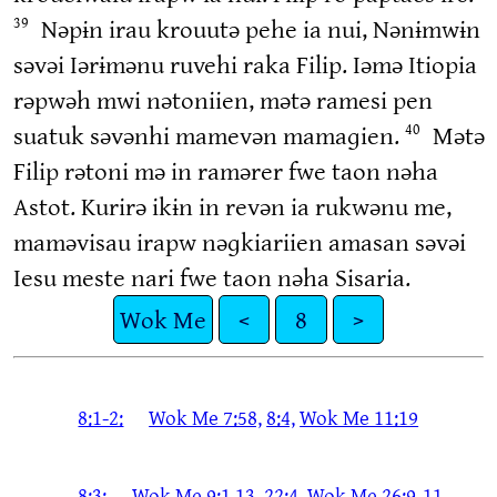
Nəpɨn irau krouutə pehe ia nui, Nənɨmwɨn
39
səvəi Iərɨmənu ruvehi raka Filip. Iəmə Itiopia
rəpwəh mwi nətoniien, mətə ramesi pen
suatuk səvənhi mamevən mamaɡien.
Mətə
40
Filip rətoni mə in ramərer fwe taon nəha
Astot. Kurirə ikɨn in revən ia rukwənu me,
maməvisau irapw nəɡkiariien amasan səvəi
Iesu meste nari fwe taon nəha Sisaria.
Wok Me
<
8
>
8:1-2:
Wok Me 7:58,
8:4,
Wok Me 11:19
8:3:
Wok Me 9:1,13,
22:4,
Wok Me 26:9-11