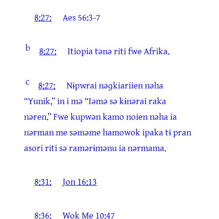
8:27:
Aes 56:3-7
b
8:27:
Itiopia tənə riti fwe Afrika.
c
8:27:
Nɨpwrai nəɡkiariien nəha
“Yunik,” in i mə “Iəmə sə kɨnərai raka
nəren.” Fwe kupwən kamo noien nəha ia
nərman me səməme hamowok ipaka tɨ pran
asori riti sə ramərɨmənu ia nərmama.
8:31:
Jon 16:13
8:36:
Wok Me 10:47