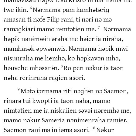
fwe ikɨn.
Nərmama pam kamhətərɨɡ
6
amasan tɨ nəfe Filip rani, tɨ nəri nə mə
raməɡkiari mamo nɨmtətien me.
Nərmama
7
həpɨk nənɨmwɨn ərəha me həier ia nirəha,
mamhasək əpwəmwɨs. Nərmama həpɨk mwi
nɨsunraha me hemhə, ko həpkavən mhə,
həuvehe mhəsanɨn.
Ro pen nəkur ia taon
8
nəha rerɨnraha raɡien asori.
Mətə iərmama riti nəɡhɨn nə Saemon,
9
rɨnarə tui kwopti ia taon nəha, mamo
nɨmtətien me ia nɨskaiien səvəi nəremhə me,
mamo nəkur Sameria nənimenraha ramier.
Saemon rani mə in iəmə asori.
Nəkur
10