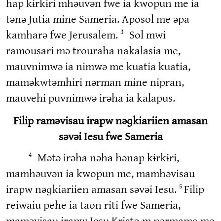
hap kɨrkɨri mhəuvən fwe ia kwopun me ia
tənə Jutia mɨne Sameria. Aposol me əpa
kamharə fwe Jerusalem.
Sol mwi
3
ramousari mə trouraha nakalasia me,
mauvnimwə ia nimwə me kuatia kuatia,
maməkwtəmhiri nərman mɨne nɨpran,
mauvehi puvnimwə irəha ia kalapus.
Filip raməvisau irapw nəɡkiariien amasan
səvəi Iesu fwe Sameria
Mətə irəha nəha hənap kɨrkɨri,
4
mamhəuvən ia kwopun me, mamhəvisau
irapw nəɡkiariien amasan səvəi Iesu.
Filip
5
reiwaiu pehe ia taon riti fwe Sameria,
maməvisau irapw Iesu Kristo m nərmama me