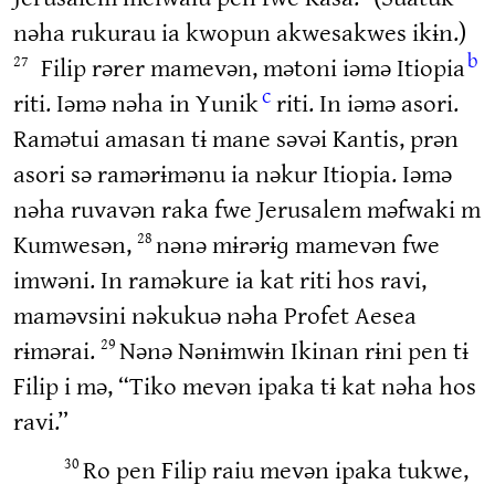
nəha rukurau ia kwopun akwesakwes ikɨn.)
b
Filip rərer mamevən, mətoni iəmə Itiopia
27
c
riti. Iəmə nəha in Yunik
riti. In iəmə asori.
Ramətui amasan tɨ mane səvəi Kantis, prən
asori sə ramərɨmənu ia nəkur Itiopia. Iəmə
nəha ruvavən raka fwe Jerusalem məfwaki m
Kumwesən,
nənə mɨrərɨɡ mamevən fwe
28
imwəni. In raməkure ia kat riti hos ravi,
maməvsini nəkukuə nəha Profet Aesea
rɨmərai.
Nənə Nənɨmwɨn Ikinan rɨni pen tɨ
29
Filip i mə, “Tiko mevən ipaka tɨ kat nəha hos
ravi.”
Ro pen Filip raiu mevən ipaka tukwe,
30