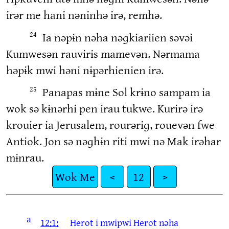
irər me hani nəninhə irə, remhə.
Ia nəpɨn nəha nəɡkiariien səvəi
24
Kumwesən rauvirɨs mamevən. Nərmama
həpɨk mwi həni nɨpərhienien irə.
Panapas mɨne Sol krɨno sampam ia
25
wok sə kɨnərhi pen irau tukwe. Kurirə irə
krouier ia Jerusalem, rourərɨɡ, rouevən fwe
Antiok. Jon sə nəɡhɨn riti mwi nə Mak irəhar
mɨnrau.
Wok Me
<
12
>
a
12:1:
Herot i mwipwi Herot nəha