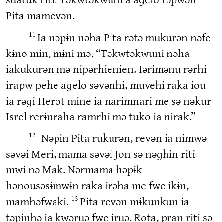
Pita mamevən.
Ia nəpɨn nəha Pita rətə mukurən nəfe
11
kɨno min, mɨni mə, “Təkwtəkwuni nəha
iakukurən mə nɨpərhienien. Iərɨmənu rərhi
irapw pehe aɡelo səvənhi, muvehi raka iou
ia rəɡi Herot mɨne ia narimnari me sə nəkur
Isrel rerɨnraha ramrhi mə tuko ia nirak.”
Nəpɨn Pita rukurən, revən ia nimwə
12
səvəi Meri, mama səvəi Jon sə nəɡhɨn riti
mwi nə Mak. Nərmama həpɨk
hənousəsɨmwɨn raka irəha me fwe ikɨn,
mamhəfwaki.
Pita revən mɨkunkun ia
13
təpinhə ia kwəruə fwe iruə. Rota, pran riti sə