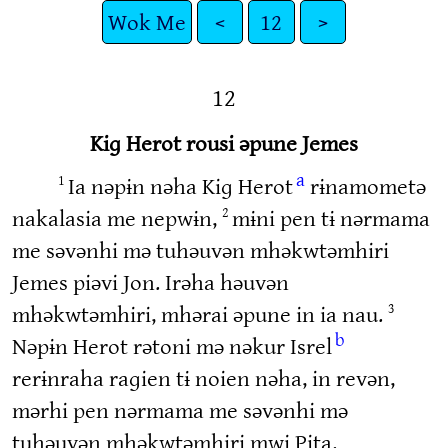
Wok Me
<
12
>
12
Kiɡ Herot rousi əpune Jemes
a
Ia nəpɨn nəha Kiɡ Herot
rɨnamometə
1
nakalasia me nepwɨn,
mɨni pen tɨ nərmama
2
me səvənhi mə tuhəuvən mhəkwtəmhiri
Jemes piəvi Jon. Irəha həuvən
mhəkwtəmhiri, mhərai əpune in ia nau.
3
b
Nəpɨn Herot rətoni mə nəkur Isrel
rerɨnraha raɡien tɨ noien nəha, in revən,
mərhi pen nərmama me səvənhi mə
tuhəuvən mhəkwtəmhiri mwi Pita.