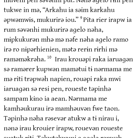
tukwe in mə, “Arkahu ia səim karkahu
əpwəmwɨs, mukurirə iou.”
Pita rier irapw ia
9
rum səvənhi mukurirə aɡelo nəha,
mɨpkukurən mhə mə nəfe nəha aɡelo ramo
irə ro nɨpərhienien, mətə rerɨn rɨrhi mə
raməməkrəha.
Irau krouəpi raka iaruaɡən
10
sə ramərer kupwən mamətui tɨ nərmama me
mə riti trəpwəh napien, rouəpi raka mwi
iaruaɡən sə resi pen, roueste təpinhə
sampam kɨno ia aean. Nərmama me
kamhəukurau irə mamhəuvən fwe taon.
Təpinhə nəha rəsevər atukw a tɨ nirau i,
nənə irau krouier irapw, rouevən roueste
suatuk riti. Təkwtəkwuni a aɡelo rəpwəh