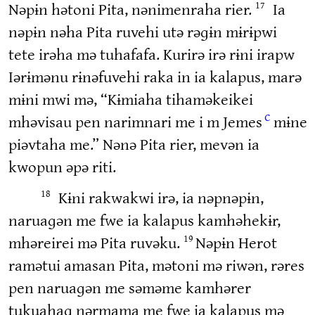
Nəpɨn hətoni Pita, nənimenraha rier.
Ia
17
nəpɨn nəha Pita ruvehi utə rəɡɨn mɨrɨpwi
tete irəha mə tuhafafa. Kurirə irə rɨni irapw
Iərɨmənu rɨnəfuvehi raka in ia kalapus, marə
mɨni mwi mə, “Kɨmiaha tihaməkeikei
c
mhəvisau pen narimnari me i m Jemes
mɨne
piəvtaha me.” Nənə Pita rier, mevən ia
kwopun əpə riti.
Kɨni rakwakwi irə, ia nəpnəpɨn,
18
naruaɡən me fwe ia kalapus kamhəhekɨr,
mhəreirei mə Pita ruvəku.
Nəpɨn Herot
19
ramətui amasan Pita, mətoni mə riwən, rəres
pen naruaɡən me səməme kamhərer
tukuahaɡ nərmama me fwe ia kalapus mə