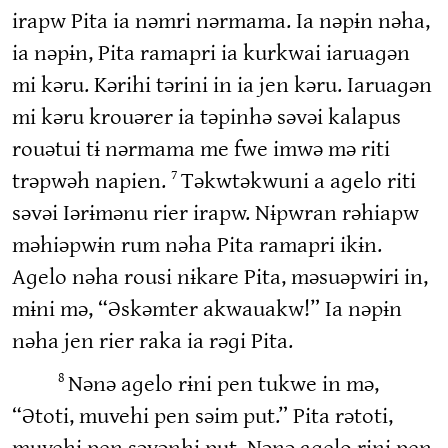
irapw Pita ia nəmri nərmama. Ia nəpɨn nəha,
ia nəpɨn, Pita ramapri ia kurkwai iaruaɡən
mi kəru. Kərihi tərini in ia jen kəru. Iaruaɡən
mi kəru krouərer ia təpinhə səvəi kalapus
rouətui tɨ nərmama me fwe imwə mə riti
trəpwəh napien.
Təkwtəkwuni a aɡelo riti
7
səvəi Iərɨmənu rier irapw. Nɨpwran rəhiapw
məhiəpwɨn rum nəha Pita ramapri ikɨn.
Aɡelo nəha rousi nɨkare Pita, məsuəpwiri in,
mɨni mə, “Əskəmter akwauakw!” Ia nəpɨn
nəha jen rier raka ia rəɡi Pita.
Nənə aɡelo rɨni pen tukwe in mə,
8
“Ətoti, muvehi pen səim put.” Pita rətoti,
muvehi pen səvənhi put. Nənə aɡelo rɨni pen