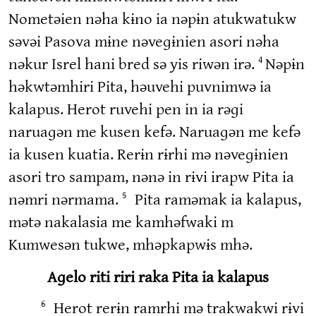
Nometəien nəha kɨno ia nəpɨn atukwatukw
səvəi Pasova mɨne nəveɡɨnien asori nəha
nəkur Isrel hani bred sə yis riwən irə.
Nəpɨn
4
həkwtəmhiri Pita, həuvehi puvnimwə ia
kalapus. Herot ruvehi pen in ia rəɡi
naruaɡən me kusen kefə. Naruaɡən me kefə
ia kusen kuatia. Rerɨn rɨrhi mə nəveɡɨnien
asori tro sampam, nənə in rɨvi irapw Pita ia
nəmri nərmama.
Pita raməmak ia kalapus,
5
mətə nakalasia me kamhəfwaki m
Kumwesən tukwe, mhəpkapwɨs mhə.
Aɡelo riti riri raka Pita ia kalapus
Herot rerɨn ramrhi mə trakwakwi rɨvi
6