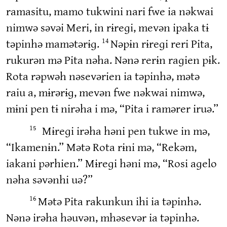
ramasitu, mamo tukwini nari fwe ia nəkwai
nimwə səvəi Meri, in rɨreɡi, mevən ipaka tɨ
təpinhə mamətərɨɡ.
Nəpɨn rɨreɡi reri Pita,
14
rukurən mə Pita nəha. Nənə rerɨn raɡien pɨk.
Rota rəpwəh nəsevərien ia təpinhə, mətə
raiu a, mɨrərɨɡ, mevən fwe nəkwai nimwə,
mɨni pen tɨ nirəha i mə, “Pita i ramərer iruə.”
Mɨreɡi irəha həni pen tukwe in mə,
15
“Ikamenɨn.” Mətə Rota rɨni mə, “Rekəm,
iakani pərhien.” Mɨreɡi həni mə, “Rosi aɡelo
nəha səvənhi uə?”
Mətə Pita rakunkun ihi ia təpinhə.
16
Nənə irəha həuvən, mhəsevər ia təpinhə.