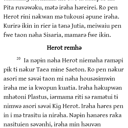
Pita ruvəwəku, mətə irəha həreirei. Ro pen
Herot rɨni nəkwan mə tukousi əpune irəha.
Kurirə ikɨn in rier ia tənə Jutia, meiwaiu pen
fwe taon nəha Sisaria, mamarə fwe ikɨn.
Herot remhə
Ia nəpɨn nəha Herot niemaha raməpi
20
pɨk tɨ nəkur Taea mɨne Saeton. Ro pen nəkur
asori me səvəi taon mi nəha housəsɨmwɨn
irəha me ia kwopun kuatia. Irəha həkupwən
mhətoni Plastus, iərmama riti sə ramətui tɨ
nimwə asori səvəi Kiɡ Herot. Irəha həres pen
in i mə trasitu ia nirəha. Nəpɨn hənəres raka
nasituien səvənhi, irəha min həuvən