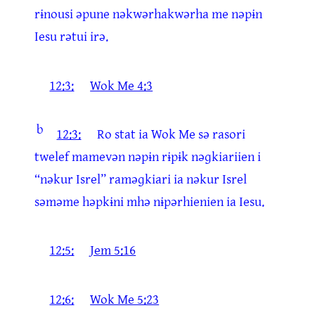
rɨnousi əpune nəkwərhakwərha me nəpɨn
Iesu rətui irə.
12:3:
Wok Me 4:3
b
12:3:
Ro stat ia Wok Me sə rasori
twelef mamevən nəpɨn rɨpɨk nəɡkiariien i
“nəkur Isrel” raməɡkiari ia nəkur Isrel
səməme həpkɨni mhə nɨpərhienien ia Iesu.
12:5:
Jem 5:16
12:6:
Wok Me 5:23