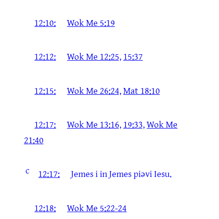
12:10:
Wok Me 5:19
12:12:
Wok Me 12:25,
15:37
12:15:
Wok Me 26:24,
Mat 18:10
12:17:
Wok Me 13:16,
19:33,
Wok Me
21:40
c
12:17:
Jemes i in Jemes piəvi Iesu.
12:18:
Wok Me 5:22-24