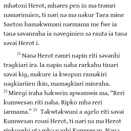
mhətoni Herot, mhəres pen in mə trəmri
nəmərinuien, tɨ nəri nə mə nəkur Taea mɨne
Saeton haməkwməni nərmama me fwe ia
tənə səvənraha ia nəveɡɨnien sə rautə ia tənə
səvəi Herot i.
Nənə Herot rəmri nəpɨn riti səvənhi
21
trəɡkiari irə. Ia nəpɨn nəha rarkahu tɨnari
səvəi kiɡ, məkure ia kwopun raməkiri
nəɡkiariien ikɨn, maməɡkiari mɨnraha.
Mɨreɡi irəha həkwein əpwəmwɨs mə, “Reri
22
kumwesən riti nəha. Rɨpko mhə reri
iərmama.”
Təkwtəkwuni a aɡelo riti səvəi
23
Kumwesən rousi Herot, tɨ nəri nə mə Herot
rɨpkuvehi utə mhə nəɡhi Kumwesən. Nənə