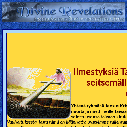
Home:
Mobile
Home: Original Style
ðŸ”
Ilmestyksiä T
Search
seitsemäll
Site
🎞
Yhtenä ryhmänä Jeesus Kris
Christian
nuorta ja näytti heille taiv
Netflix
selostuksensa taivaan kirkk
Nauhoituksesta, josta tämä on käännetty, pystyimme tallentam