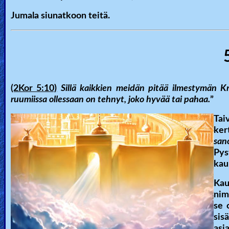
Jumala siunatkoon teitä.
(2Kor 5:10)
Sillä kaikkien meidän pitää ilmestymän K
ruumiissa ollessaan on tehnyt, joko hyvää tai pahaa.
”
Tai
ker
san
Pys
kau
Kau
nim
se 
sis
asi