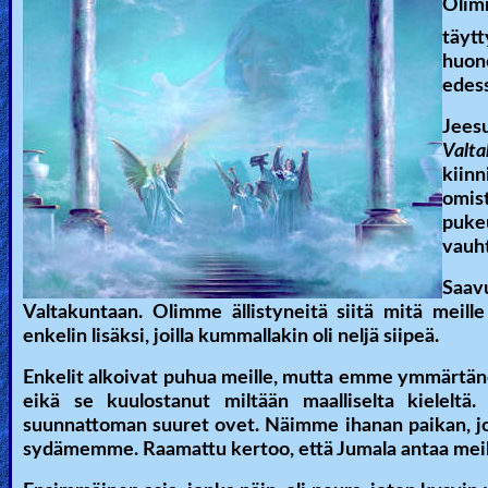
🎞
Olim
täytt
Bible
huon
Movies
edes
Jees
🎞
Valt
Gospel
kiinn
omi
Videos
pukeu
vauht
🎞
Saav
Godly
Valtakuntaan. Olimme ällistyneitä siitä mitä mei
Movies
enkelin lisäksi, joilla kummallakin oli neljä siipeä.
Enkelit alkoivat puhua meille, mutta emme ymmärtänee
🎞
eikä se kuulostanut miltään maalliselta kieleltä
suunnattoman suuret ovet. Näimme ihanan paikan, jossa
CBN
sydämemme. Raamattu kertoo, että Jumala antaa meil
Videos