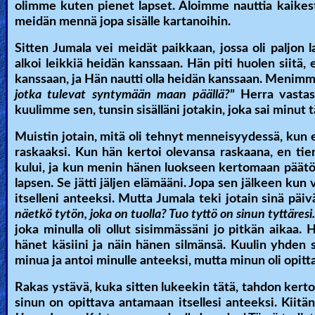
olimme kuten pienet lapset. Aloimme nauttia kaikesta
meidän mennä jopa sisälle kartanoihin.
Sitten Jumala vei meidät paikkaan, jossa oli paljon l
alkoi leikkiä heidän kanssaan. Hän piti huolen siitä, 
kanssaan, ja Hän nautti olla heidän kanssaan. Menimm
jotka tulevat syntymään maan päällä?
” Herra vasta
kuulimme sen, tunsin sisälläni jotakin, joka sai minut 
Muistin jotain, mitä oli tehnyt menneisyydessä, kun e
raskaaksi. Kun hän kertoi olevansa raskaana, en ti
kului, ja kun menin hänen luokseen kertomaan päätöks
lapsen. Se jätti jäljen elämääni. Jopa sen jälkeen kun
itselleni anteeksi. Mutta Jumala teki jotain sinä pä
näetkö tytön, joka on tuolla? Tuo tyttö on sinun tyttäresi.
joka minulla oli ollut sisimmässäni jo pitkän aikaa. H
hänet käsiini ja näin hänen silmänsä. Kuulin yhden 
minua ja antoi minulle anteeksi, mutta minun oli opitt
Rakas ystävä, kuka sitten lukeekin tätä, tahdon kertoa
sinun on opittava antamaan itsellesi anteeksi. Kiitä