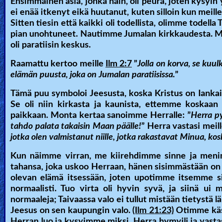
Ensimmäinen asia, jonka näin, oli peura, joten kysyin 
ei enää itkenyt eikä huutanut, kuten silloin kun meille
🎞
Sitten tiesin että kaikki oli todellista, olimme tode
Kids
pian unohtuneet. Nautimme Jumalan kirkkaudesta. Men
oli paratiisin keskus.
Videos
Raamattu kertoo meille
Ilm 2:7
”
Jolla on korva, se kuu
🎞
elämän puusta, joka on Jumalan paratiisissa.
”
Worship
Tämä puu symboloi Jeesusta, koska Kristus on Iankaikki
Se oli niin kirkasta ja kaunista, ettemme koskaan 
Music
paikkaan. Monta kertaa sanoimme Herralle: ”
Herra py
tahdo palata takaisin Maan päälle!
” Herra vastasi meill
🎞
jotka olen valmistanut niille, jotka rakastavat Minua, k
Vids
Kun näimme virran, me kiirehdimme sinne ja menimme
for
tahansa, joka uskoo Herraan, hänen sisimmästään on
olevan elämä itsessään, joten upotimme itsemme s
New
normaalisti. Tuo virta oli hyvin syvä, ja siinä ui 
Believers
normaaleja; Taivaassa valo ei tullut mistään tietystä l
Jeesus on sen kaupungin valo.
(Ilm 21:23)
Otimme käsi
Herran luo ja kysyimme miksi. Herra hymyili ja vastasi