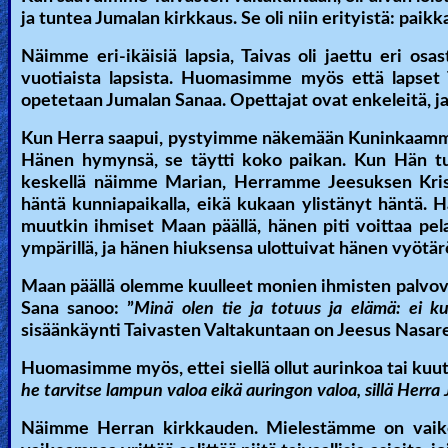
ja tuntea Jumalan kirkkaus. Se oli niin erityistä: paikka,
Näimme eri-ikäisiä lapsia, Taivas oli jaettu eri osa
vuotiaista lapsista. Huomasimme myös että lapset Ta
opetetaan Jumalan Sanaa. Opettajat ovat enkeleitä, ja o
Kun Herra saapui, pystyimme näkemään Kuninkaamm
Hänen hymynsä, se täytti koko paikan. Kun Hän tul
keskellä näimme Marian, Herramme Jeesuksen Kris
häntä kunniapaikalla, eikä kukaan ylistänyt häntä. 
muutkin ihmiset Maan päällä, hänen piti voittaa pel
ympärillä, ja hänen hiuksensa ulottuivat hänen vyötär
Maan päällä olemme kuulleet monien ihmisten palvova
Sana sanoo: ”
Minä olen tie ja totuus ja elämä: ei k
sisäänkäynti Taivasten Valtakuntaan on Jeesus Nasare
Huomasimme myös, ettei siellä ollut aurinkoa tai kuu
he tarvitse lampun valoa eikä auringon valoa, sillä Herra J
Näimme Herran kirkkauden. Mielestämme on vaikea 