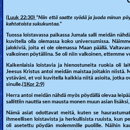
(Luuk 22:30)
”
Niin että saatte syödä ja juoda minun pöy
kahtatoista sukukuntaa.
”
Tuossa loistavassa paikassa Jumala salli meidän näh
kuvitella olla olemassa koko universumissa. Näimme 
jalokiviä, joita ei ole olemassa Maan päällä. Valtavan 
valkoinen pöytäliina. Se oli niin valkoinen, ettemme 
Kaikenlaisia loistavia ja hienostuneita ruokia oli la
Jeesus Kristus antoi meidän maistaa joitakin niistä. M
ystäväni, et voi kuvitella kaikkia niitä asioita, jotk
sinulle.
(1Kor 2:9)
Herra antoi meidän nähdä myös pöydällä olevaa leipää,
sallittiin nauttia sen mausta monen muun asian lisäksi, 
Nämä asiat odottavat meitä, kuten se haurastumat
ihmeellisen loistavista ja herkullisista ruuista, kun
oli asetettu pöydän molemmille puolille. Näihin kau