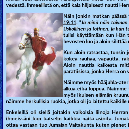
vedestä. Ihmeellistä on, että kala hiljaisesti nautti He
Ask
Näin jonkin matkan päässä v
AI
19:11
. ”
Ja minä näin taivaan 
Uskollinen ja Totinen, ja hän 
Bible
tulisi käyttämään kun Hän
Questions
hevosten luo ja aloin silittää
Something
Kun aloin ratsastaa, tunsin 
kokea rauhaa, vapautta, rak
Funny...
Aloin nauttia kaikesta mit
paratiisissa, jonka Herra on 
2nd
Page,
Näimme myös hääjuhla-ateriapö
alkua eikä loppua. Näimme tuo
Older
myös ikuisen elämän kruunut
Material
näimme herkullisia ruokia, jotka oli jo laitettu kaikille
Enkeleillä oli siellä joitakin valkoisia liinoja Herr
ihmeissäni kun katselin kaikkia näitä asioita. Juma
×
ottaa vastaan tuo Jumalan Valtakunta kuten pienet 