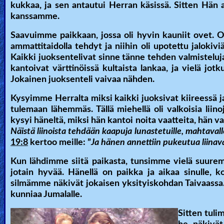
kukkaa, ja sen antautui Herran käsissä. Sitten Hän 
kanssamme.
Saavuimme paikkaan, jossa oli hyvin kauniit ovet. Ove
ammattitaidolla tehdyt ja niihin oli upotettu jaloki
Kaikki juoksentelivat sinne tänne tehden valmisteluja.
kantoivat värttinöissä kultaista lankaa, ja vielä jotkut
Jokainen juoksenteli vaivaa nähden.
Kysyimme Herralta miksi kaikki juoksivat kiireessä ja
tulemaan lähemmäs. Tällä miehellä oli valkoisia liino
kysyi häneltä, miksi hän kantoi noita vaatteita, hän va
Näistä liinoista tehdään kaapuja lunastetuille, mahtaval
19:8
kertoo meille: ”
Ja hänen annettiin pukeutua liinav
Kun lähdimme siitä paikasta, tunsimme vielä suuremp
jotain hyvää. Hänellä on paikka ja aikaa sinulle, k
silmämme näkivät jokaisen yksityiskohdan Taivaassa. J
kunniaa Jumalalle.
Sitten tuli