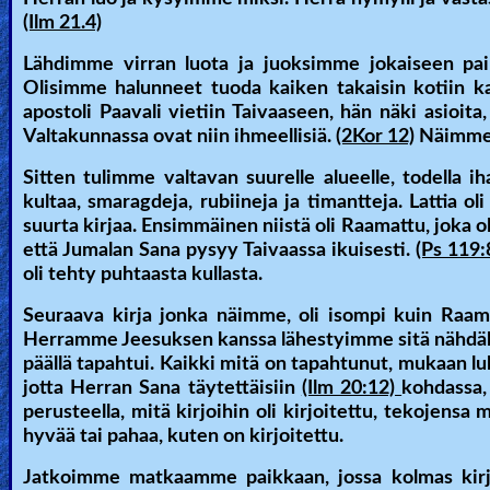
(Ilm 21.4)
Heaven
Lähdimme virran luota ja juoksimme jokaiseen pa
Olisimme halunneet tuoda kaiken takaisin kotiin 
Hell
apostoli Paavali vietiin Taivaaseen, hän näki asioit
Valtakunnassa ovat niin ihmeellisiä.
(2Kor 12)
Näimme a
Sitten tulimme valtavan suurelle alueelle, todella i
Prayer
kultaa, smaragdeja, rubiineja ja timantteja. Lattia o
suurta kirjaa. Ensimmäinen niistä oli Raamattu, joka o
että Jumalan Sana pysyy Taivaassa ikuisesti.
(Ps 119:
Bible/Study
oli tehty puhtaasta kullasta.
Seuraava kirja jonka näimme, oli isompi kuin Raamatt
Herramme Jeesuksen kanssa lähestyimme sitä nähdäksem
Jesus
päällä tapahtui. Kaikki mitä on tapahtunut, mukaan luk
jotta Herran Sana täytettäisiin
(Ilm 20:12)
kohdassa, 
perusteella, mitä kirjoihin oli kirjoitettu, tekojensa 
hyvää tai pahaa, kuten on kirjoitettu.
Warfare
Jatkoimme matkaamme paikkaan, jossa kolmas kirja ol