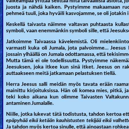
vaikeampaa yrittää selittää niitä taivaallisia asioita
juosta ja nähdä kaiken. Pystyimme makaamaan ruoh
pehmeä tuuli, joka hyväili kasvojamme, se oli jotakin 
Keskellä taivasta näimme valtavan puhtaasta kulla
symboli, vaan enemmänkin symboli sille, että Jeesuks
Jatkoimme Taivaassa kävelemistä. Oli mielenkiinto
varmasti kuka oli Jumala, jota palvoimme… Jeesus N
jossain ylhäällä on Jumala odottamassa, että tekisimme
Mutta tämä ei ole todellisuutta. Pystyimme näkemää
Jeesuksen, joka itkee kun sinä itket. Jeesus on r
auttaakseen meitä jatkamaan pelastuksen tiellä.
Herra Jeesus salli meidän myös tavata erään raama
mainittu kirjoituksissa. Hän oli komea mies, pitkä, 
teki koko aikana kun olimme Taivasten Valtakunna
antaminen Jumalalle.
Niille, jotka lukevat tätä todistusta, tahdon kertoa 
epäpyhää eikä ketään kauhistusten tekijää eikä valhettel
Ja tahdon myös kertoa sinulle, että ainoastaan rohke