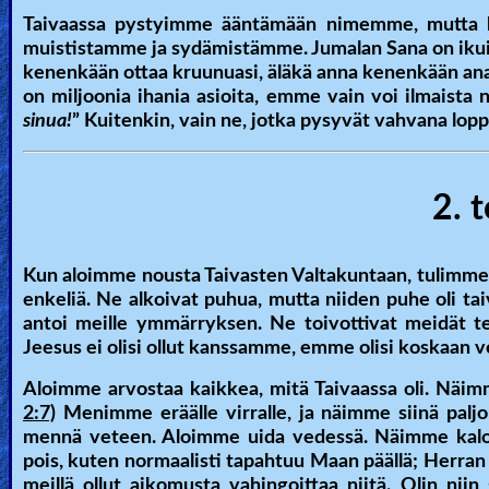
Taivaassa pystyimme ääntämään nimemme, mutta ku
Other
muististamme ja sydämistämme. Jumalan Sana on ikuin
Languages
kenenkään ottaa kruunuasi, äläkä anna kenenkään anasta
on miljoonia ihania asioita, emme vain voi ilmaista 
sinua!
” Kuitenkin, vain ne, jotka pysyvät vahvana lopp
Contact/Feedback/Donate
2. t
Follow
us
Social
Kun aloimme nousta Taivasten Valtakuntaan, tulimme k
Media
enkeliä. Ne alkoivat puhua, mutta niiden puhe oli 
antoi meille ymmärryksen. Ne toivottivat meidät ter
Jeesus ei olisi ollut kanssamme, emme olisi koskaan vo
PDF
Aloimme arvostaa kaikkea, mitä Taivaassa oli. Näi
Books
2:7)
Menimme eräälle virralle, ja näimme siinä paljon
mennä veteen. Aloimme uida vedessä. Näimme kaloj
Random
pois, kuten normaalisti tapahtuu Maan päällä; Herran lä
Video
meillä ollut aikomusta vahingoittaa niitä. Olin niin