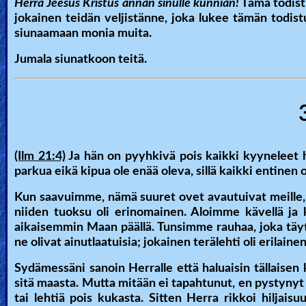
Herra Jeesus Kristus annan sinulle kunnian!
Tämä todistu
jokainen teidän veljistänne, joka lukee tämän todis
siunaamaan monia muita.
Jumala siunatkoon teitä.
(Ilm 21:4)
Ja hän on pyyhkivä pois kaikki kyyneleet h
parkua eikä kipua ole enää oleva, sillä kaikki entinen
Kun saavuimme, nämä suuret ovet avautuivat meille, j
niiden tuoksu oli erinomainen. Aloimme kävellä ja 
aikaisemmin Maan päällä. Tunsimme rauhaa, joka tä
ne olivat ainutlaatuisia; jokainen terälehti oli erilainen,
Sydämessäni sanoin Herralle että haluaisin tällaisen
sitä maasta. Mutta mitään ei tapahtunut, en pystyny
tai lehtiä pois kukasta. Sitten Herra rikkoi hiljais