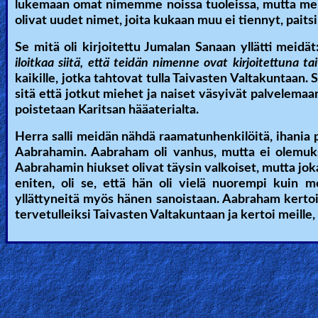
lukemaan omat nimemme noissa tuoleissa, mutta me
olivat uudet nimet, joita kukaan muu ei tiennyt, paits
Se mitä oli kirjoitettu Jumalan Sanaan yllätti meidät:
iloitkaa siitä, että teidän nimenne ovat kirjoitettuna tai
kaikille, jotka tahtovat tulla Taivasten Valtakuntaan. S
sitä että jotkut miehet ja naiset väsyivät palvelemaan
poistetaan Karitsan hääaterialta.
Herra salli meidän nähdä raamatunhenkilöitä, ihani
Aabrahamin. Aabraham oli vanhus, mutta ei olemukse
Aabrahamin hiukset olivat täysin valkoiset, mutta joka
eniten, oli se, että hän oli vielä nuorempi kui
yllättyneitä myös hänen sanoistaan. Aabraham kertoi
tervetulleiksi Taivasten Valtakuntaan ja kertoi meille,