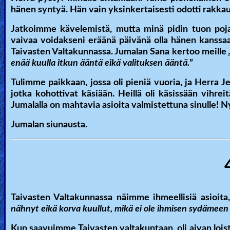
hänen syntyä. Hän vain yksinkertaisesti odotti rakkau
Jatkoimme kävelemistä, mutta minä pidin tuon poj
vaivaa voidakseni eräänä päivänä olla hänen kanssa
Taivasten Valtakunnassa. Jumalan Sana kertoo meille
enää kuulla itkun ääntä eikä valituksen ääntä.
”
Tulimme paikkaan, jossa oli pieniä vuoria, ja Herra J
jotka kohottivat käsiään. Heillä oli käsissään vihreit
Jumalalla on mahtavia asioita valmistettuna sinulle! N
Jumalan siunausta.
Taivasten Valtakunnassa näimme ihmeellisiä asioita
nähnyt eikä korva kuullut, mikä ei ole ihmisen sydämeen 
Kun saavuimme Taivasten valtakuntaan, oli aivan loista