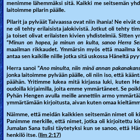
menimme lähemmäksi sitä. Kaikki me seitsemän yhdes
Revelations
laitoimme pilarin päälle.
Pilarit ja pylväät Taivaassa ovat niin ihania! Ne eivät
ne oli tehty erilaisista jalokivistä. Jotkut oli tehty t
Testimonies
ja toiset olivat erilaisten kivien yhdistelmiä. Sitte
”
Minun on hopea, ja minun on kulta, sanoo Herra Se
maailman rikkaudet. Ymmärsin myös että maailma k
Evangelism
antaa sen kaikille niille jotka sitä uskossa Häneltä pyy
Herra sanoi ”
Ano minulta, niin minä annan pakanakansa
jonka laitoimme pylvään päälle, oli niin iso, että kää
Documentaries
päähän. Yritimme lukea mitä kirjassa luki, kuten Herr
oudoilla kirjaimilla, joita emme ymmärtäneet. Se poikke
Pyhän Hengen avulla meille annettiin armo ymmärtää s
Islam
ymmärtämään kirjoitusta, aivan kuten omaa kieltämm
Näimme, että meidän kaikkien seitsemän nimet oli kirjo
Panimme merkille, että nimet, jotka oli kirjoitettu k
Other
Jumalan Sana tulisi täytetyksi kun se sanoo, että H
henkilö itse.
(Ilm 2:17)