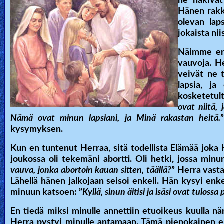
he näkivät
Hänen rakka
olevan lap
jokaista nii
Näimme enk
vauvoja. He
veivät ne 
lapsia, ja
kosketetult
ovat niitä,
Nämä ovat minun lapsiani, ja Minä rakastan heitä.
kysymyksen.
Kun en tuntenut Herraa, sitä todellista Elämää joka 
joukossa oli tekemäni abortti. Oli hetki, jossa minu
vauva, jonka abortoin kauan sitten, täällä?
” Herra vasta
Lähellä hänen jalkojaan seisoi enkeli. Hän kysyi enkel
minuun katsoen: ”
Kyllä, sinun äitisi ja isäsi ovat tulossa 
En tiedä miksi minulle annettiin etuoikeus kuulla nä
Herra pystyi minulle antamaan. Tämä pienokainen ei