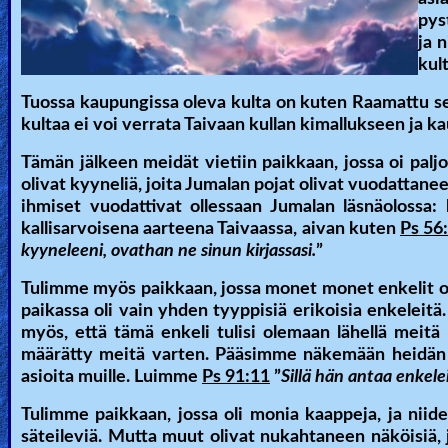
pys
ja 
kul
Tuossa kaupungissa oleva kulta on kuten Raamattu sen
kultaa ei voi verrata Taivaan kullan kimallukseen ja k
Tämän jälkeen meidät vietiin paikkaan, jossa oi paljon
olivat kyyneliä, joita Jumalan pojat olivat vuodattanee
ihmiset vuodattivat ollessaan Jumalan läsnäolossa:
kallisarvoisena aarteena Taivaassa, aivan kuten
Ps 56
kyyneleeni, ovathan ne sinun kirjassasi.
”
Tulimme myös paikkaan, jossa monet monet enkelit ol
paikassa oli vain yhden tyyppisiä erikoisia enkeleitä.
myös, että tämä enkeli tulisi olemaan lähellä meitä
määrätty meitä varten. Pääsimme näkemään heidän pi
asioita muille. Luimme
Ps 91:11
”
Sillä hän antaa enkeleil
Tulimme paikkaan, jossa oli monia kaappeja, ja niiden
säteileviä. Mutta muut olivat nukahtaneen näköisiä,