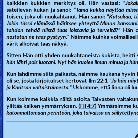
kaikkien kukkien merkitys oli. Hän vastasi:
”
Joka
säteilevän kukan ja sanoi:
”
Tämä kukka näyttää miss
toisen, joka oli nuukahtanut. Hän sanoi:
”
Katsokaa, tä
Jokin tässä elämässä häiritsee yhteyttä Minun kanssani
tahdon tehdä niistä taas loistavia ja terveitä?
”
Hän o
nostatan ne taas pystyyn.
”
Näimme kuinka voimallisella
värit alkoivat taas näkyä.
Sitten Hän otti yhden nuukahtaneista kukista, heitti 
hän lähti pois luotani. Nyt hän kuolee ilman minua ja hä
Kun lähdimme siitä paikasta, näimme kaukana hyvin ka
oli se, josta kirjoitukset kertovat
Ilm 22:1
”
Ja hän näyt
ja Karitsan valtaistuimesta.
” Uskomme, että linna oli luu
Kun koimme kaikkia näitä asioita Taivasten valtakunna
ylittää kaiken ymmärryksen.
(Fil 4:7)
Ymmärsimme kut
katoamattomaan perintöön, joka taivaissa on säilytettynä