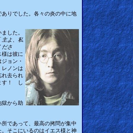
でありでした。各々の炎の中に地
いました。
「
主よ、私
くださ
ス様は彼に
はジョン・
・レノンは
忘れ去られ
ます！ し
地獄から助
い所であって、最高の拷問が集中
た。そこにいるのはイエス様と神