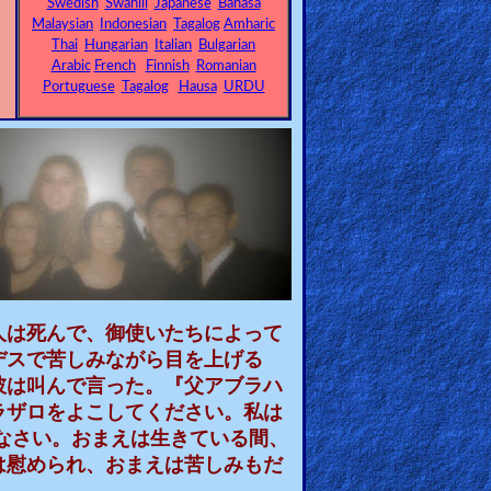
Swedish
Swahili
Japanese
Bahasa
Malaysian
Indonesian
Tagalog
Amharic
Thai
Hungarian
Italian
Bulgarian
Arabic
French
Finnish
Romanian
Portuguese
Tagalog
Hausa
URDU
人は死んで、御使いたちによって
デスで苦しみながら目を上げる
彼は叫んで言った。『父アブラハ
ラザロをよこしてください。私は
なさい。おまえは生きている間、
は慰められ、おまえは苦しみもだ