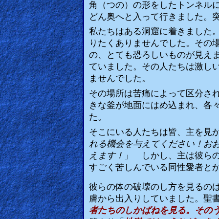
角（つの）の形をしたトンネル
Revelations
どん奥へと入って行きました。
私たちはある洞窟に着きました
りたくありませんでした。その
Testimonies
の、とても恐ろしいものが見え
ていました。その人たちは激し
ませんでした。
Evangelism
その場所は苦痛によって区分さ
きな釜が地面にはめ込まれ、各
た。
Documentaries
そこにいる人たちは皆、主を見
れる機会を与えてください！お
えます！
」
しかし、主は彼ら
Islam
すごく苦しんでいる同性愛者と
彼らの体の破壊のし方を見るの
Other
膚から出入りしていました。聖
者たちのしかばねを見る。その