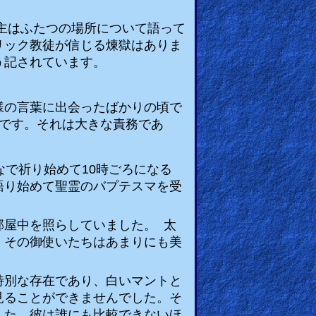
主はふたつの場所について語って
リック教徒が信じる煉獄はありま
う記されています。
様の言葉に出会ったばかりの頃で
です。それは大きな責務であ
なで祈り始めて
10
時ごろになる
語り始めて聖霊のバプテスマを受
部屋中を照らしていました。 太
。その御使いたちはあまりにも美
特別な存在であり、白いマントと
見ることができませんでした。そ
した。彼は誰にも比較できないほ