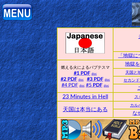
Home:
Mobile
Home: Original Style
「地獄に
地獄を
燃える火によるバプテスマ
ðŸ”
#1 PDF
天国と
doc
#2 PDF
#3 PDF
doc
doc
セカンドチ
Search
#4 PDF
#5
PDF
doc
doc
Site
23 Minutes in Hell
ス
カル
🎞
天国は本当にある
な
Christian
Netflix