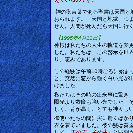
えているのです。
🎞
神の御言葉である聖書は天国と
おられます。 天国と地獄、つ
Kids
せん。人間が死んだら天国に行
Videos
【
1995
年
4
月
11
日】
🎞
神様は私たちの人生の軌道を変
した。私たちは、この啓示を世
Worship
り、恵みであります。
Music
この経験は午前
10
時ごろに始ま
と、突然に窓から強く白い光が
🎞
けました。
Vids
私たちはその時の出来事に驚き
for
陽光より数倍も強い光でした。
New
しく、背が高く、とても神々し
Believers
御使いたちの間に実に驚くばか
衣を着ていました。彼の髪は黄
して「
王の王、主の主
」と彫刻