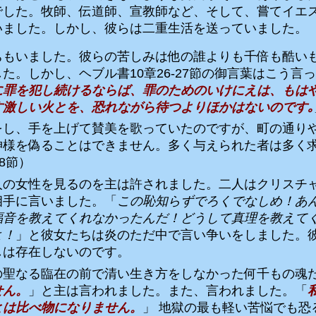
でした。牧師、伝道師、宣教師など、そして、嘗てイエ
いました。しかし、彼らは二重生活を送っていました。
ちもいました。彼らの苦しみは他の誰よりも千倍も酷い
した。しかし、ヘブル書
10
章
26-27
節の御言葉はこう言っ
に罪を犯し続けるならば、罪のためのいけにえは、もは
す激しい火とを、恐れながら待つよりほかはないのです｡
をし、手を上げて賛美を歌っていたのですが、町の通り
神様を偽ることはできません。多く与えられた者は多く
8
節）
人の女性を見るのを主は許されました。二人はクリスチ
相手に言いました。「
この恥知らずでろくでなしめ！あ
福音を教えてくれなかったんだ！どうして真理を教えて
よ！
」と彼女たちは炎のただ中で言い争いをしました。
しは存在しないのです。
の聖なる臨在の前で清い生き方をしなかった何千もの魂
せん。
」と主は言われました。また、言われました。「
とは比べ物になりません。
」 地獄の最も軽い苦悩でも恐