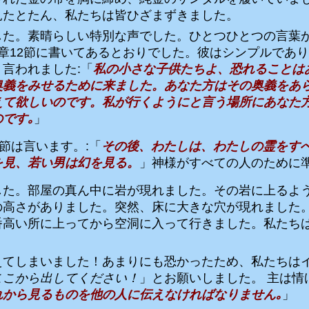
見たとたん、私たちは皆ひざまずきました。
した。素晴らしい特別な声でした。ひとつひとつの言葉
章
12
節に書いてあるとおりでした。彼はシンプルであり
う言われました
:
「
私の小さな子供たちよ、恐れることは
奥義をみせるために来ました。あなた方はその奥義をあ
えて欲しいのです。私が行くようにと言う場所にあなた
です｡
」
節は言います。
:
「
その後、わたしは、わたしの霊をす
を見、若い男は幻を見る。
」神様がすべての人のために
した。部屋の真ん中に岩が現れました。その岩に上るよ
の高さがありました。突然、床に大きな穴が現れました
番高い所に上ってから空洞に入って行きました。私たち
えてしまいました！あまりにも恐かったため、私たちは
ここから出してください！
」とお願いしました。 主は情
れから見るものを他の人に伝えなければなりません｡
」