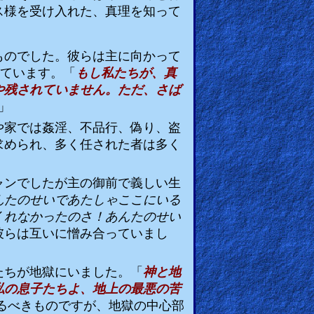
ス様を受け入れた、真理を知って
ものでした。彼らは主に向かって
ています。「
もし私たちが、真
や残されていません。ただ、さば
」
や家では姦淫、不品行、偽り、盗
求められ、多く任された者は多く
ャンでしたが主の御前で義しい生
んたのせいであたしゃここにいる
くれなかったのさ！あんたのせい
彼らは互いに憎み合っていまし
たちが地獄にいました。「
神と地
私の息子たちよ、地上の最悪の苦
るべきものですが、地獄の中心部