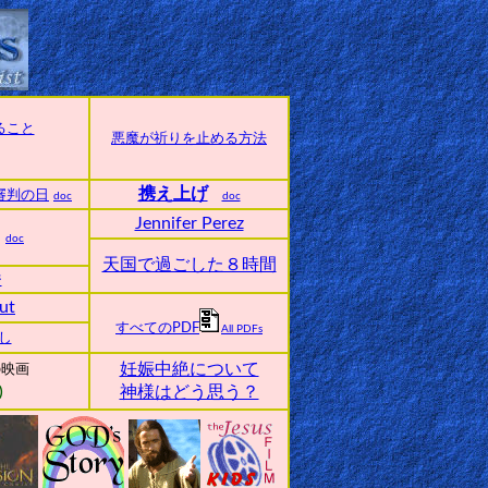
ること
悪魔が祈りを止める方法
携え上げ
審判の日
doc
doc
Jennifer Perez
doc
天国で過ごした８時間
ジ
ut
すべてのPDF
All PDFs
し
妊娠中絶について
の映画
神様はどう思う？
)