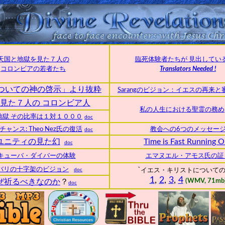
天国と地獄を見た７人の
臨死体験者たちが 見出してい
コロンビアの若者たち
Translators Needed !
ついての神の啓示」より抜粋
Sarangのビジョン：イエスの再来と
見た７人の コロンビア人
私の人生における聖霊の務め
地獄 その比率は１対１０００
doc
ャンス: Theo Nez氏の復活
教会への6つのメッセー
doc
ユニティの見た幻
Time is Fast Running O
doc
キューバ・ダイバーの体験
エマヌエル・アモス氏の証
`
バリの十字架のビジョン
doc
イエス・キリストについて
1
,
2
,
3
,
4
ぜ祈るべきなのか
？
(WMV, 71mb
doc