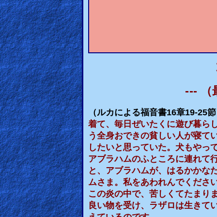
🎞
Bible
Movies
🎞
Gospel
---
（
Videos
（ルカによる福音書
16
章
19-25
節
🎞
着て、毎日ぜいたくに遊び暮ら
Godly
う全身おできの貧しい人が寝て
したいと思っていた。犬もやっ
Movies
アブラハムのふところに連れて
と、アブラハムが、はるかかな
🎞
ムさま。私をあわれんでくださ
CBN
この炎の中で、苦しくてたまり
良い物を受け、ラザロは生きて
Videos