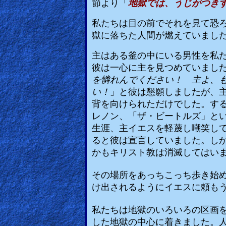
節より「
地獄では、うじがつき
Other
私たちは目の前でそれを見て恐
Languages
獄に落ちた人間が燃えていまし
主はある釜の中にいる男性を私
Contact/Feedback/Donate
彼は一心に主を見つめていまし
を憐れんでください！ 主よ、
い！
」と彼は懇願しましたが、
Follow
背を向けられただけでした。す
us
レノン、「ザ・ビートルズ」と
Social
生涯、主イエスを軽蔑し嘲笑し
Media
ると彼は宣言していました。し
かもキリスト教は消滅してはい
PDF
その場所をあっちこっち歩き始
け出されるようにイエスに頼も
Books
Random
私たちは地獄のいろいろの区画
した地獄の中心に着きました。
Video