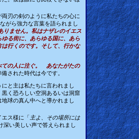
が両刃の剣のように私たちの心に
ながら強力な言葉を語られまし
ありません。私はナザレのイエス
らゆる街に、あらゆる国に、あら
方は行くのです。そして、行かな
べての人に注ぐ。 あなたがたの
準備された時代は今です。
うにと主は私たちに言われまし
。黒く恐ろしい空洞あるいは洞窟
は地球の真ん中へと導かれまし
イエス様に「
主よ、その場所には
け深い美しい声で答えられまし