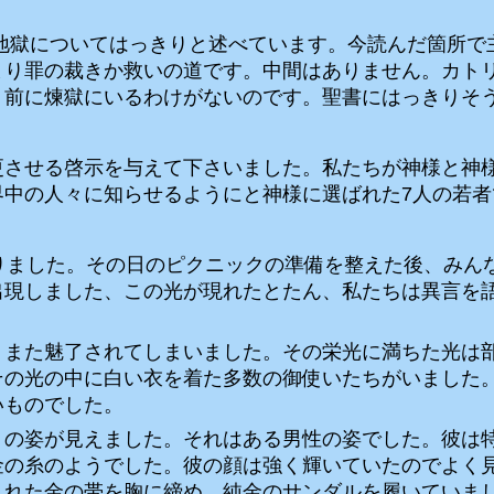
地獄についてはっきりと述べています。今読んだ箇所で
まり罪の裁きか救いの道です。中間はありません。カト
く前に煉獄にいるわけがないのです。聖書にはっきりそ
更させる啓示を与えて下さいました。私たちが神様と神
界中の人々に知らせるようにと神様に選ばれた
7
人の若者
りました。その日のピクニックの準備を整えた後、みん
出現しました、この光が現れたとたん、私たちは異言を
、また魅了されてしまいました。その栄光に満ちた光は
その光の中に白い衣を着た多数の御使いたちがいました
いものでした。
りの姿が見えました。それはある男性の姿でした。彼は
金の糸のようでした。彼の顔は強く輝いていたのでよく
された金の帯を胸に締め、純金のサンダルを履いていま