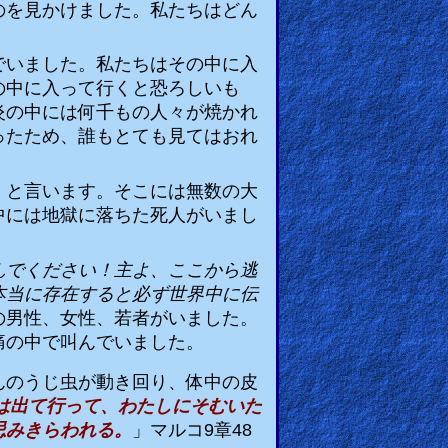
のを見かけました。私たちはどん
。
でいました。私たちはその中に入
の中に入って行くと恐ろしいも
炎の中には何千もの人々が焼かれ
ったため、誰もとても見てはおれ
」
と言います。そこには無数の大
中には地獄に落ちた死人がいまし
んでください！主よ、ここから逃
本当に存在すると必ず世界中に伝
の男性、女性、若者がいました。
痛の中で叫んでいました。
んのうじ虫が動き回り、体中の皮
は出て行って、わたしにそむいた
忌みきらわれる。
」マルコ
9
章
48