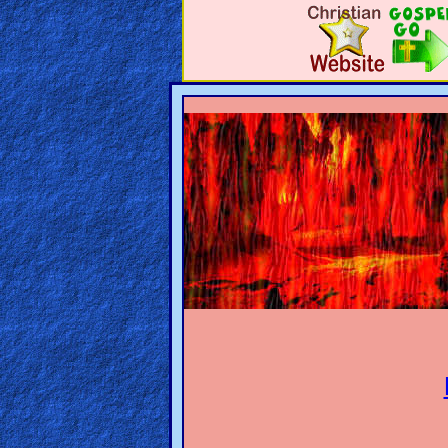
🎞
Jewish
Stories
🎞
X-
Witch
🎞
X-
Muslim
MP3
Bible