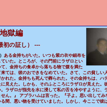
地獄編
最初の証し）
---
）
ある金持ちがいた。いつも紫の衣や細布を
していた。ところが、その門前にラザロとい
いて、金持ちの食卓から落ちる物で腹を満た
て来ては、彼のおできをなめていた。さて、この貧しい
行かれた。金持ちも死んで葬られた。その金持ちは、ハ
たに見えた。しかも、そのふところにラザロが見えた。
い。ラザロが指先を水に浸して私の舌を冷やすように、
ません。』 アブラハムは言った。『子よ。思い出してみ
いる間、悪い物を受けていました。しかし、今ここで彼