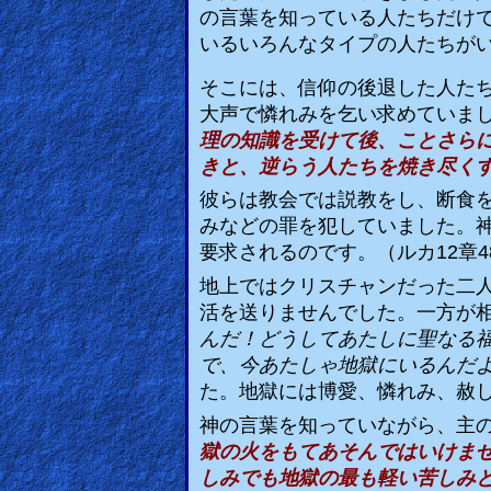
の言葉を知っている人たちだけ
いるいろんなタイプの人たちが
Ask
AI
そこには、信仰の後退した人た
Bible
大声で憐れみを乞い求めていま
理の知識を受けて後、ことさら
Questions
きと、逆らう人たちを焼き尽く
Something
彼らは教会では説教をし、断食
みなどの罪を犯していました。
Funny...
要求されるのです。（ルカ
12
章
4
2nd
地上ではクリスチャンだった二
活を送りませんでした。一方が
Page,
んだ！どうしてあたしに聖なる
Older
で、今あたしゃ地獄にいるんだ
Material
た。地獄には博愛、憐れみ、赦
神の言葉を知っていながら、主
獄の火をもてあそんではいけま
×
しみでも地獄の最も軽い苦しみ