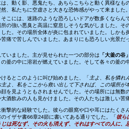
には、動く影、悪鬼たち、あちらこちらと動く異様なも
突然、私たちに空虚さと大きな恐怖感がやって来ました
。そこには、迷路のような恐ろしいドアが数多くならん
場所の強い悪臭と高温に窒息しそうな気がしました。そ
ました。その場所全体が炎に包まれていました。しかも
い苦痛で苦しんでいました。あまりにも恐ろしい光景だ
れていました。主が見せられた一つの部分は
「大釜の谷
々の釜の中に溶岩が燃えていました。そして各々の釜の
かけるとこのように叫び始めました、「
主よ、私を憐れ
お主よ、私をここから救い出して下されば、この場所が
の顔を見ようともされませんでした。その場所には無数
か大酒飲みの人も見かけました。その人たちは激しい苦
は衝撃的な経験でした。彼らの眼窩や口や耳にはたくさ
書のイザヤ書
66
章
24
節に書いてある通りでした。「
彼ら
うじは死なず、その火も消えず、それはすべての人に、