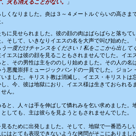
ず、火も消えることがない。
」
ろしくなりました。炎は３～４メートルぐらいの高さま
た。
たちに見せられました。彼の顔の肉はばらばらと落ちて
た。そして、いきなりイエスの名を大声で叫び始めた。
もう一度だけチャンスをください！私をここから出して
主イエスは彼の顔を見ることもされませんでした。イエ
ると、その男性は主をののしり始めました。その人の名
いう悪魔崇拝ミュージックバンドの一員でした。ジョン
ていました。キリスト教は消滅し、イエス・キリストは
かし、今、彼は地獄におり、イエス様は生きておられる
ません。
めると、人々は手を伸ばして憐れみを乞い求めました。
うとしても、主は彼らを見ようともされませんでした。
を見るために出発しました。そして、地獄で一番恐ろし
人にはとても表現できないような拷問がそこにありまし