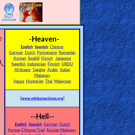
の
-Heaven-
English
Spanish
Chinese
German
Dutch
Portuguese
Romanian
Korean
Swahili
French
Japanese
人
Swedish
Indonesian
Finnish
URDU
Afrikaans
Tagalog
Arabic
Italian
し
Malagasy
る
Hausa
Hungarian
Thai
Malaysian
[
www.minluznaciones.org
]
--Hell--
English
Spanish
German
Dutch
Korean
Chinese/Trad
Russian
Malagasy