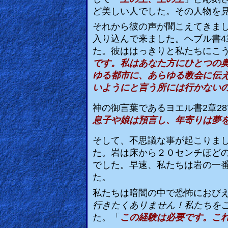
ど美しい人でした。その人物を
Heaven
それから彼の声が聞こえてきま
入り込んで来ました。ヘブル書
4
Hell
た。彼ははっきりと私たちにこ
です。私はあなた方にひとつの
ゆる都市に、あらゆる教会に伝
いようにと言う所には行かないの
Prayer
神の御言葉であるヨエル書
2
章
28
息子や娘は預言し、年寄りは夢
Bible/Study
そして、不思議な事が起こりま
た。岩は床から２０センチほど
でした。早速、私たちは岩の一
Jesus
た。
私たちは暗闇の中で恐怖におび
Warfare
行きたくありません！私たちを
た。「
この経験は必要です。こ