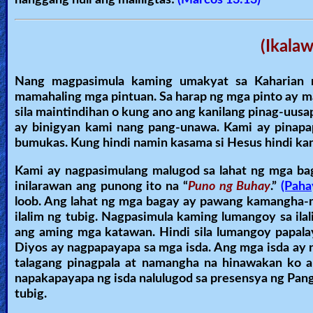
hanggang huli ang maliligtas!
(Marcos 13:13)
Ask
(Ikalaw
AI
Bible
Nang magpasimula kaming umakyat sa Kaharian n
Questions
mamahaling mga pintuan. Sa harap ng mga pinto ay ma
sila maintindihan o kung ano ang kanilang pinag-uusapa
Something
ay binigyan kami nang pang-unawa. Kami ay pinapa
bumukas. Kung hindi namin kasama si Hesus hindi ka
Funny...
Kami ay nagpasimulang malugod sa lahat ng mga baga
2nd
inilarawan ang punong ito na “
Puno ng Buhay
.”
(Paha
Page,
loob. Ang lahat ng mga bagay ay pawang kamangha-
ilalim ng tubig. Nagpasimula kaming lumangoy sa ilal
Older
ang aming mga katawan. Hindi sila lumangoy papala
Material
Diyos ay nagpapayapa sa mga isda. Ang mga isda ay na
talagang pinagpala at namangha na hinawakan ko an
napakapayapa ng isda nalulugod sa presensya ng Pangi
×
tubig.