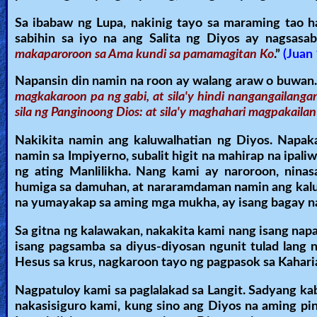
Sa ibabaw ng Lupa, nakinig tayo sa maraming tao ha
sabihin sa iyo na ang Salita ng Diyos ay nagsasabi
makaparoroon sa Ama kundi sa pamamagitan Ko
.”
(Juan 
Napansin din namin na roon ay walang araw o buwan. 
magkakaroon pa ng gabi, at sila'y hindi nangangailanga
sila ng Panginoong Dios: at sila'y maghahari magpakaila
Nakikita namin ang kaluwalhatian ng Diyos. Napaka
namin sa Impiyerno, subalit higit na mahirap na ipa
ng ating Manlilikha. Nang kami ay naroroon, nin
humiga sa damuhan, at nararamdaman namin ang kaluw
na yumayakap sa aming mga mukha, ay isang bagay 
Sa gitna ng kalawakan, nakakita kami nang isang napak
isang pagsamba sa diyus-diyosan ngunit tulad lang
Hesus sa krus, nagkaroon tayo ng pagpasok sa Kaharia
Nagpatuloy kami sa paglalakad sa Langit. Sadyang k
nakasisiguro kami, kung sino ang Diyos na aming pi