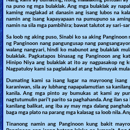
Nang kami ay dumating, itong malalaking pintuan ay
na puno ng mga bulaklak. Ang mga bulaklak ay napa
kaming maglakad at danasin ang isang lubos na k
namin ang isang kapayapaan na pumupuno sa aming
namin na sila mga pambihira; bawat talutot ay sari-sa
Sa loob ng aking puso, Sinabi ko sa aking Panginoon n
ng Panginoon nang pangungusap nang pangsangayon, l
walang nangyari, hindi ko mabunot ang bulaklak mul
bulaklak. Pagkatapos binasag ng Panginoon ang kata
Hinipo Niya ang bulaklak at ito ay nagpasakop ng k
Nagpatuloy kami sa paglalakad at ang halimuyak mula 
Dumating kami sa isang lugar na mayroong isang 
karaniwan, sila ay lubhang napapalamutian sa kanil
kanila. Ang mga pinto ay bumukas at kami ay pum
nagtutumulin pari’t parito sa paghahanda. Ang ilan sa
kanilang balikat, ang iba ay may mga dalang panghab
baga mga plato na parang mga kalasag sa loob nila. 
Tinanong namin ang Panginoon kung bakit mayroo