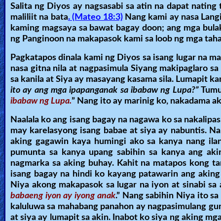
Salita ng Diyos ay nagsasabi sa atin na dapat nating
maliliit na bata
. (Mateo 18:3)
Nang kami ay nasa Langi
kaming magsaya sa bawat bagay doon; ang mga bulak
ng Panginoon na makapasok kami sa loob ng mga tah
Pagkatapos dinala kami ng Diyos sa isang lugar na 
nasa gitna nila at nagpasimula Siyang makipaglaro sa
sa kanila at Siya ay masayang kasama sila. Lumapit k
ito ay ang mga ipapanganak sa ibabaw ng Lupa?”
Tumu
ibabaw ng Lupa.
” Nang ito ay marinig ko, nakadama ak
Naalala ko ang isang bagay na nagawa ko sa nakalipas
may karelasyong isang babae at siya ay nabuntis. Nan
aking gagawin kaya humingi ako sa kanya nang il
pumunta sa kanya upang sabihin sa kanya ang aking 
nagmarka sa aking buhay. Kahit na matapos kong ta
isang bagay na hindi ko kayang patawarin ang aking 
Niya akong makapasok sa lugar na iyon at sinabi sa a
babaeng iyon ay iyong anak
.” Nang sabihin Niya ito s
kaluluwa sa mahabang panahon ay nagpasimulang guma
at siya ay lumapit sa akin. Inabot ko siya ng aking mg