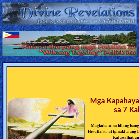
Home:
Mobile
Home: Original Style
ðŸ”
Search
Site
Mga Kapahayag
🎞
sa 7 K
Christian
Magkakasama bilang isang 
Netflix
HesuKristo at ipinakita ang 
Kaluwalhatian