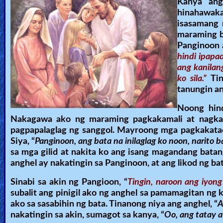
Kanya ang
hinahawakan
isasamang 
maraming b
Panginoon a
hindi ipapa
ang kanilan
ko sila.”
Ti
tanungin a
Noong hind
Nakagawa ako ng maraming pagkakamali at nagkasa
pagpapalaglag ng sanggol. Mayroong mga pagkakatao
Siya, “
Panginoon, ang bata na inilaglag ko noon, narito b
sa mga gilid at nakita ko ang isang magandang batan
anghel ay nakatingin sa Panginoon, at ang likod ng ba
Sinabi sa akin ng Pangioon, “
Tingin, naroon ang iyong
subalit ang pinigil ako ng anghel sa pamamagitan ng
ako sa sasabihin ng bata. Tinanong niya ang anghel, “
A
nakatingin sa akin, sumagot sa kanya, “
Oo, ang tatay 