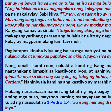
buhay ng bawat isa sa inyo ay tulad ng isa sa mga bulak
“
Ang bulaklak na ito ay nagpapakita nang kalagayan nang
pa na nakalaylay. Sabi Niya, “
Tignan, ang taong ito ay 
Mayroong ilang bagay sa buhay na ito na humahadlang sa
kapag sila ay nanglulupaypay upang sila ay maging ma
Kanyang kamay at sinabi, “
Ititigis ko ang aking mga luh
makapangyarihang paraan ang bulaklak na ito ay nag
kulay ay magpasimulang lumitaw muli.
Pagkatapos kinuha Niya ang isa sa mga natuyot na bula
nakilala ako at lumakad papalayo sa akin. Ngayon siya ay
Nang umalis kami roon, nakakita kami ng isang m
nagtangkang lumapit sa kastilyong iyon, at naniniw
ipinakita niya sa akin ang isang ilog ng tubig ng buhay
Cordero.
” Naniniwala kami na ang kastilyo ay marahil 
Habang nararanasan namin ang lahat ng mga bagay na
aming mga puso, mayroon kaming mapayapaan na lu
tulad ng nasusulat sa
1 Pedro 1:4,
“
Sa isang manang di n
inyo.
”