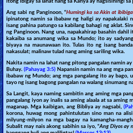
itong ibigay sa lahat nang sa Kanya ay nagsisihingi s
Other
Ang sabi ng Panginoon, “
Humingi ka sa Akin at ibibig
Languages
ipinatong namin sa ibabaw ng haligi ay napakalaki 
isang pahina patungo sa kabilang bahagi ng aklat. S
ng Panginoon. Nang una, napakahirap basahin dahil i
kakaiba sa anumang wika sa Mundo; ito ay sadyang p
Contact/Feedback/Donate
biyaya na maunawaan ito. Tulas ito ng isang ban
nakasulat; malinaw tulad nang aming sariling wika.
Follow
Nakita namin na lahat nang pitong pangalan namin ay n
us
Buhay.
(Pahayag 3:5)
Napansin namin na ang mga panga
Social
ibabaw ng Mundo; ang mga pangalang ito ay bago, u
Media
tayo ng isang bagong pangalan na walang sinumang 
Sa Langit, kaya naming sambitin ang aming mga panga
pangalang iyon ay inalis sa aming alaala at sa aming
PDF
maganap. Mga kaibigan, ang Bibliya ay nagsabi,
(Pa
Books
korona, huwag mong pahintulutan sino man na alisi
milyung-milyon na mga bagay na kamangha-mangha,
Random
Subalit may nais akong sabihin sa iyo, “
Ang Diyos ay n
Video