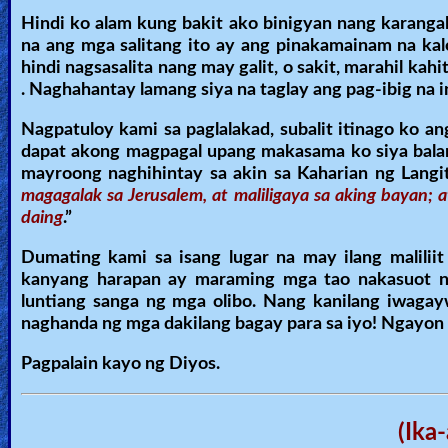
Hindi ko alam kung bakit ako binigyan nang karangal
na ang mga salitang ito ay ang pinakamainam na kal
hindi nagsasalita nang may galit, o sakit, marahil ka
. Naghahantay lamang siya na taglay ang pag-ibig na 
Nagpatuloy kami sa paglalakad, subalit itinago ko a
dapat akong magpagal upang makasama ko siya balan
mayroong naghihintay sa akin sa Kaharian ng Langit
magagalak sa Jerusalem, at maliligaya sa aking bayan; at
daing
.”
Dumating kami sa isang lugar na may ilang malili
kanyang harapan ay maraming mga tao nakasuot ng
luntiang sanga ng mga olibo. Nang kanilang iwagay
naghanda ng mga dakilang bagay para sa iyo! Ngayon a
Pagpalain kayo ng Diyos.
(Ika