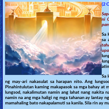
(2 
Sap
ni 
pam
Sa 
sa 
tah
upa
lun
lun
atin
Sa 
ng may-ari nakasulat sa harapan nito. Ang lungsod 
Pinahintulutan kaming makapasok sa mga bahay at ma
lungsod, nakalimutan namin ang lahat nang nakita n
namin na ang mga haligi ng mga tahanan ay lantay n
mamahaling bato nakapalamuti sa kanila. Sila rin ay ma