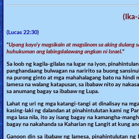
(Ika
(Lucas 22:30)
“
Upang kayo'y magsikain at magsiinom sa aking dulang sa
huhukuman ang labingdalawang angkan ni Israel.
”
Sa loob ng kagila-gilalas na lugar na iyon, pinahint
panghandaang bulwagan na naririto sa buong sansinu
na purong ginto at mga mahahalagang bato na hindi 
lamesa na walang katapusan, sa ibabaw nito ay nakasa
sa anumang bagay sa ibabaw ng Lupa.
Lahat ng uri ng mga katangi-tangi at dinalisay na m
kasing-laki ng dalandan at pinahintulutan kami ng Pa
mga lasa nila, ito ay isang bagay na kamangha-mangha
bagay na nakahanda sa Kaharian ng Langit at kung ano 
Ganoon din sa ibabaw ng lamesa, pinahintulutan ng 