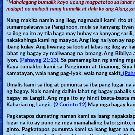
“
Mahalagang bumalik kayo upang magpatotoo sa lahat n
Heaven
malapit na malapit nang bumalik at dala ko ang Aking ga
Nang makita namin ang ilog, nagmadali kami rito at
sumampalataya sa Panginoon, mula sa kanyang tiyan 
Hell
sa ilog na ito ay tila baga may buhay sa kanyang sarili
nakakahinga kami ng maayos. Ang ilog na iyon ay napa
ibang kulay. Ang liwanag sa loob at labas ng ilog ay 
Prayer
lahat ng bagay ay maliwanag na lamang. Ang Bibliya 
iyon.
(Pahayag 21:23).
Sa pamamagitan ng aming mga k
Kaya tumakbo kami sa Panginoon at tinanong Siya 
kamatayan, wala nang pag-iyak, wala nang sakit
. (Pah
Bible/Study
Umalis kami sa ilog at pumunta sa iba pang lugar n
ng bagay. Nais naming dalhin lahat ng bagay pabali
Jesus
bagay sa Langit. Ang mga ito ay hindi basta-basta 
Kaharian ng Langit
. (2 Corinto 12)
May mga bagay kami
Pagkatapos dumating naman kami sa isang napakalap
Warfare
lugar na ito ay puno ng mga mamahaling bato: ginto, 
ginto. Pagkatapos pumunta kami sa isang lugar na ma