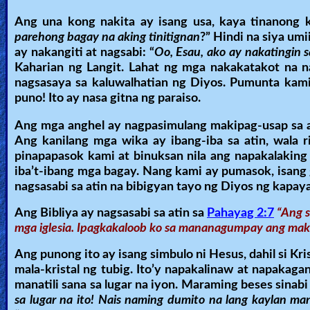
🎞
Ang una kong nakita ay isang usa, kaya tinanong k
parehong bagay na aking tinitignan
?” Hindi na siya um
Kids
ay nakangiti at nagsabi: “
Oo, Esau, ako ay nakatingin s
Videos
Kaharian ng Langit. Lahat ng mga nakakatakot na n
nagsasaya sa kaluwalhatian ng Diyos. Pumunta kami 
puno! Ito ay nasa gitna ng paraiso.
🎞
Ang mga anghel ay nagpasimulang makipag-usap sa am
Worship
Ang kanilang mga wika ay ibang-iba sa atin, wala
Music
pinapapasok kami at binuksan nila ang napakalaking
iba’t-ibang mga bagay. Nang kami ay pumasok, isang
🎞
nagsasabi sa atin na bibigyan tayo ng Diyos ng kapay
Vids
Ang Bibliya ay nagsasabi sa atin sa
Pahayag 2:7
“Ang s
mga iglesia. Ipagkakaloob ko sa mananagumpay ang makak
for
New
Ang punong ito ay isang simbulo ni Hesus, dahil si Kr
mala-kristal ng tubig. Ito’y napakalinaw at napakag
Believers
manatili sana sa lugar na iyon. Maraming beses sinab
sa lugar na ito! Nais naming dumito na lang kaylan m