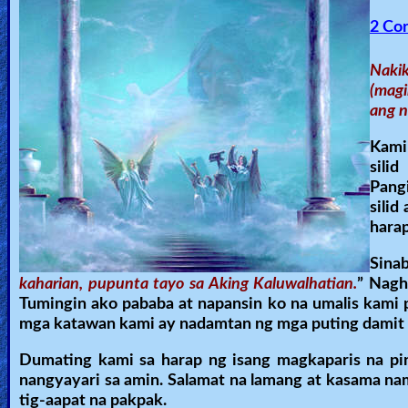
🎞
2 Cor
Bible
Movies
Nakik
(magi
🎞
ang n
Gospel
Kami
sili
Videos
Pangi
sili
🎞
hara
Godly
Sinab
Movies
kaharian, pupunta tayo sa Aking Kaluwalhatian.
” Nagh
Tumingin ako pababa at napansin ko na umalis kami 
mga katawan kami ay nadamtan ng mga puting damit 
🎞
CBN
Dumating kami sa harap ng isang magkaparis na pi
nangyayari sa amin. Salamat na lamang at kasama na
Videos
tig-aapat na pakpak.