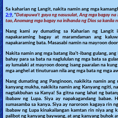
Sa kaharian ng Langit, nakita namin ang mga kamang
2:9
, “
Datapuwa't gaya ng nasusulat, Ang mga bagay na hi
tao, Anomang mga bagay na inihanda ng Dios sa kanila na
Nang kami ay dumating sa Kaharian ng Langit it
napakaraming bagay at maramdaman ang kaluwal
napakaraming bata. Masasabi namin na mayroon doong
Nakita namin ang mga batang iba’t-ibang gulang, ang L
bahay para sa bata na naglululan ng mga bata sa gul
ay lumalaki at mayroon doong isang paaralan na kung
mga anghel at tinuturuan nila ang mga bata ng mga 
Nang dumating ang Panginoon, nakikita namin ang m
kanyang mukha, nakikita namin ang Kanyang ngiti, na
nagtakbuhan sa Kanya! Sa gitna nang lahat ng batan
ibabaw ng Lupa. Siya ay napakagandang babae. Hi
sumasamba sa kanya. Siya ay naroroon kagaya rin ng
ibabaw ng Lupa kinakailangan kamtan rin niya ang k
palibot ng kanyang baywang, at ang kanyang buhok 