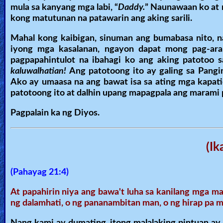
mula sa kanyang mga labi, “
Daddy.
” Naunawaan ko at 
kong matutunan na patawarin ang aking sarili.
Mahal kong kaibigan, sinuman ang bumabasa nito, na
iyong mga kasalanan, ngayon dapat mong pag-aral
pagpapahintulot na ibahagi ko ang aking patotoo 
kaluwalhatian!
Ang patotoong ito ay galing sa Pang
Ako ay umaasa na ang bawat isa sa ating mga kapati
patotoong ito at dalhin upang mapagpala ang marami 
Pagpalain ka ng Diyos.
(Ik
(Pahayag 21:4)
At papahirin niya ang bawa't luha sa kanilang mga 
ng dalamhati, o ng pananambitan man, o ng hirap pa 