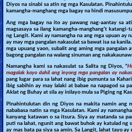
Diyos na sinabi sa atin ng mga Kasulatan. Pinahintu
kamangha-manghang mga bagay na hindi masusumpun
Ang mga bagay na ito ay pawang nag-aantay sa atin 
magsasaya sa ilang kamangha-manghang’t katangi-ta
ng Langit. Kami ay namangha na ang mga upuan ay n
ay may mga pangalan nakasulat sa bawat isa sa kani
mga upuang yaon, subalit ang aming mga pangalan ay
bagong pangalan na walang sinuman ang nakakaunawa 
Namangha kami sa nakasulat sa Salita ng Diyos, “
H
magalak kayo dahil ang inyong mga pangalan ay nakasu
pang lugar para sa lahat nang ibig pumunta sa Kahar
ibig sabihin ay may lalaki at babae na napagod sa p
Aklat ng Buhay at sila ay inilayo mula sa Piging ng Ka
Pinahintulutan din ng Diyos na makita namin ang 
nababasa natin sa mga Kasulatan. Kami ay namangha 
kanyang katawan o sa itsura. Siya ay matanda sa p
puti na lahat, ngunit ang bawat buhok ay katulad ng 
ay mas bata pa siya sa amin. Sa Langit, lahat tayo a