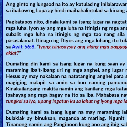
Ang ginto ng lungsod na ito ay katulad ng inilalarawan
sa ibabaw ng Lupa ay hindi maihahalintulad sa kinang a
Pagkatapos nito, dinala kami sa isang lugar na nagtat
mga luha. Iyon ay ang mga luha na itinigis ng mga an
subalit mga luha na itinigis ng mga tao nang sil
pasasalamat. Itinago ng Diyos ang mga luhang ito t
sa
Awit 56:8
, “
Iyong isinasaysay ang aking mga paggaga
aklat?
”
Dumating din kami sa isang lugar na kung saan a
maraming iba’t-ibang uri ng mga anghel, ang lugar 
Hesus ay may nakalaan na natatanging anghel para sa
magiging malapit sa amin sa buo naming pamumuha
Kinakailangang makita namin ang kanilang mga katang
ipahayag ang mga bagay na ito sa iba. Mababasa na
tungkol sa iyo, upang ingatan ka sa lahat ng iyong mga l
Dumating kami sa isang lugar na may maraming lake
bulaklak ay binuksan, maganda at marilag. Ngunit 
Tinanong namin ang Panginoon kung ano ang ibig sabi