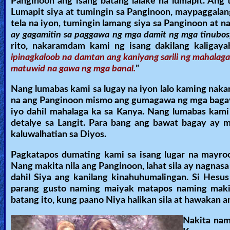
Panginoon ang isang batang lalake na lumapit. Ang 
Lumapit siya at tumingin sa Panginoon, maypaggalang
tela na iyon, tumingin lamang siya sa Panginoon at n
ay gagamitin sa paggawa ng mga damit ng mga tinubos,
rito, nakaramdam kami ng isang dakilang kaligay
ipinagkaloob na damtan ang kaniyang sarili ng mahalaga
matuwid na gawa ng mga banal.
”
Nang lumabas kami sa lugay na iyon lalo kaming nak
na ang Panginoon mismo ang gumagawa ng mga bagay- 
iyo dahil mahalaga ka sa Kanya. Nang lumabas kami 
detalye sa Langit. Para bang ang bawat bagay ay m
kaluwalhatian sa Diyos.
Pagkatapos dumating kami sa isang lugar na mayroo
Nang makita nila ang Panginoon, lahat sila ay nagnas
dahil Siya ang kanilang kinahuhumalingan. Si Hes
parang gusto naming maiyak matapos naming maki
batang ito, kung paano Niya halikan sila at hawakan 
Nakita nam