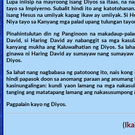
Lupa iniisip na mayroong isang Diyos sa itaas, na n
tayo sa Impiyerno. Subalit hindi ito ang katotohana
isang Hesus na umiiyak kapag ikaw ay umiiyak. Si H
Niya tayo sa Kanyang mga palad upang tulungan tayon
Pinahintulutan din ng Panginoon na makadaup-pala
David, si Haring David ay nabanggit sa mga kasul
kanyang mukha ang Kaluwalhatian ng Diyos. Sa lahat
ginawa ni Haring David ay sumayaw nang sumayaw na
Diyos.
Sa lahat nang nagbabasa ng patotoong ito, nais kong s
hindi papasok doon sa anomang paraan ang anumang 
kasinungalingan: kundi yaon lamang na mga nakasula
tanging ang matatapang lamang ang nakasusumpong n
Pagpalain kayo ng Diyos.
(Ik