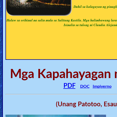
🎞
Dahil sa kalagayan ng pinag
Jewish
Halaw sa orihinal na salin mula sa Salitang Kastila. Mga halimbawang lar
Stories
Isinalin sa tulong ni Claudia Aleja
🎞
X-
Witch
🎞
Mga Kapahayagan n
X-
Muslim
PDF
DOC
Impiyerno
MP3
Bible
(Unang Patotoo, Esau