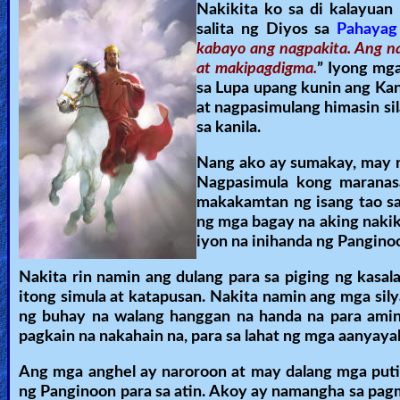
Nakikita ko sa di kalayuan
salita ng Diyos sa
Pahayag
kabayo ang nagpakita. Ang n
at makipagdigma.
” Iyong mg
sa Lupa upang kunin ang Ka
at nagpasimulang himasin si
sa kanila.
Nang ako ay sumakay, may 
Nagpasimula kong maranasa
makakamtan ng isang tao sa
ng mga bagay na aking nakik
iyon na inihanda ng Panginoo
Nakita rin namin ang dulang para sa piging ng kasal
itong simula at katapusan. Nakita namin ang mga sil
ng buhay na walang hanggan na handa na para amin
pagkain na nakahain na, para sa lahat ng mga aanyaya
Ang mga anghel ay naroroon at may dalang mga putin
ng Panginoon para sa atin. Akoy ay namangha sa pagm