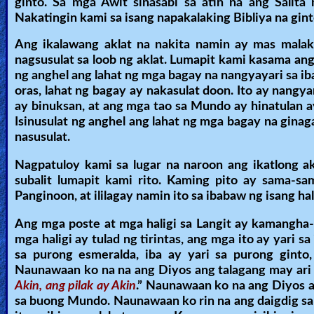
ginto. Sa mga Awit sinasabi sa atin na ang Salit
Revelations
Nakatingin kami sa isang napakalaking Bibliya na ginto
Ang ikalawang aklat na nakita namin ay mas malaki
nagsusulat sa loob ng aklat. Lumapit kami kasama an
Testimonies
ng anghel ang lahat ng mga bagay na nangyayari sa i
oras, lahat ng bagay ay nakasulat doon. Ito ay nangy
ay binuksan, at ang mga tao sa Mundo ay hinatulan a
Isinusulat ng anghel ang lahat ng mga bagay na gin
Evangelism
nasusulat.
Nagpatuloy kami sa lugar na naroon ang ikatlong akl
Documentaries
subalit lumapit kami rito. Kaming pito ay sama-sa
Panginoon, at ililagay namin ito sa ibabaw ng isang hal
Ang mga poste at mga haligi sa Langit ay kamangha-
Islam
mga haligi ay tulad ng tirintas, ang mga ito ay yari s
sa purong esmeralda, iba ay yari sa purong ginto
Naunawaan ko na na ang Diyos ang talagang may ari 
Other
Akin, ang pilak ay Akin
.” Naunawaan ko na ang Diyos 
sa buong Mundo. Naunawaan ko rin na ang daigdig sa 