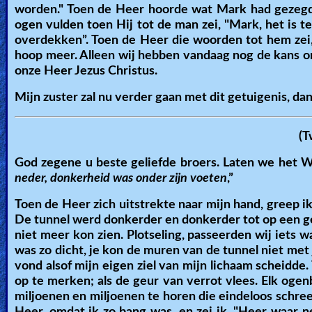
worden." Toen de Heer hoorde wat Mark had gezegd,
ogen vulden toen Hij tot de man zei, "Mark, het is 
overdekken”. Toen de Heer die woorden tot hem zei, z
hoop meer. Alleen wij hebben vandaag nog de kans 
onze Heer Jezus Christus.
Mijn zuster zal nu verder gaan met dit getuigenis, dan
(T
God zegene u beste geliefde broers. Laten we het 
neder, donkerheid was onder zijn voeten
,”
Toen de Heer zich uitstrekte naar mijn hand, greep ik
De tunnel werd donkerder en donkerder tot op een ge
niet meer kon zien. Plotseling, passeerden wij iets 
was zo dicht, je kon de muren van de tunnel niet met
vond alsof mijn eigen ziel van mijn lichaam scheidde.
op te merken; als de geur van verrot vlees. Elk ogen
miljoenen en miljoenen te horen die eindeloos schre