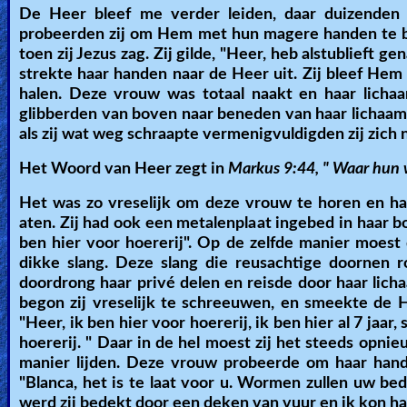
De Heer bleef me verder leiden, daar duizenden 
probeerden zij om Hem met hun magere handen te b
toen zij Jezus zag. Zij gilde, "Heer, heb alstublieft 
strekte haar handen naar de Heer uit. Zij bleef He
halen. Deze vrouw was totaal naakt en haar lich
glibberden van boven naar beneden van haar lichaam
als zij wat weg schraapte vermenigvuldigden zij zic
Het Woord van Heer zegt in
Markus 9:44, "
Waar hun w
Het was zo vreselijk om deze vrouw te horen en ha
aten. Zij had ook een metalenplaat ingebed in haar b
ben hier voor hoererij". Op de zelfde manier moest
dikke slang. Deze slang die reusachtige doornen 
doordrong haar privé delen en reisde door haar lich
begon zij vreselijk te schreeuwen, en smeekte de He
"Heer, ik ben hier voor hoererij, ik ben hier al 7 jaar,
hoererij. " Daar in de hel moest zij het steeds opnie
manier lijden. Deze vrouw probeerde om haar hand
"Blanca, het is te laat voor u. Wormen zullen uw be
werd zij bedekt door een deken van vuur en ik kon ha