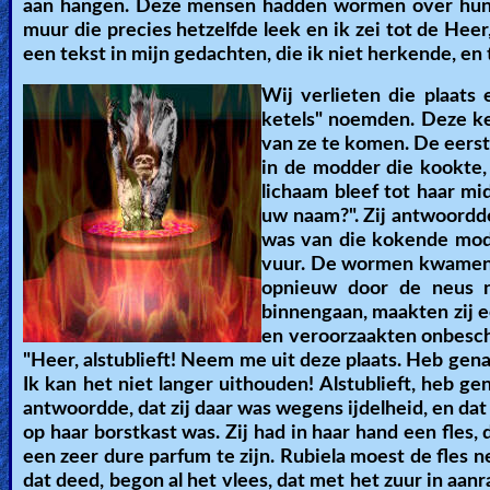
aan hangen. Deze mensen hadden wormen over hun ge
muur die precies hetzelfde leek en ik zei tot de Heer
een tekst in mijn gedachten, die ik niet herkende, en 
Wij verlieten die plaats
ketels" noemden. Deze ke
van ze te komen. De eers
in de modder die kookte,
lichaam bleef tot haar m
uw naam?". Zij antwoordde
was van die kokende modd
vuur. De wormen kwamen 
opnieuw door de neus n
binnengaan, maakten zij 
en veroorzaakten onbeschri
"Heer, alstublieft! Neem me uit deze plaats. Heb gen
Ik kan het niet langer uithouden! Alstublieft, heb 
antwoordde, dat zij daar was wegens ijdelheid, en d
op haar borstkast was. Zij had in haar hand een fles, 
een zeer dure parfum te zijn. Rubiela moest de fles 
dat deed, begon al het vlees, dat met het zuur in aan