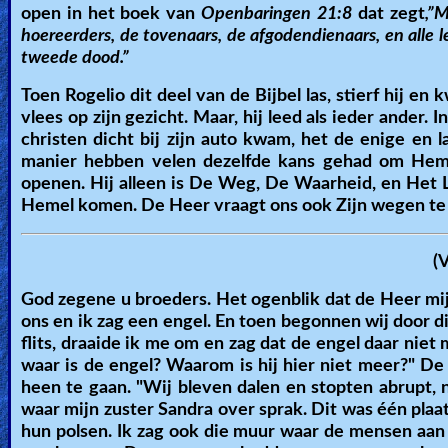
open in het boek van
Openbaringen 21:8
dat zegt
,”M
hoereerders, de tovenaars, de afgodendienaars, en alle le
tweede dood.”
Toen Rogelio dit deel van de Bijbel las, stierf hij 
vlees op zijn gezicht. Maar, hij leed als ieder ander. 
christen dicht bij zijn auto kwam, het de enige en
manier hebben velen dezelfde kans gehad om Hem 
openen. Hij alleen is De Weg, De Waarheid, en Het 
Hemel komen. De Heer vraagt ons ook Zijn wegen te v
(
God zegene u broeders. Het ogenblik dat de Heer mij
ons en ik zag een engel. En toen begonnen wij door d
flits, draaide ik me om en zag dat de engel daar niet
waar is de engel? Waarom is hij hier niet meer?" D
heen te gaan. "Wij bleven dalen en stopten abrupt, n
waar mijn zuster Sandra over sprak. Dit was één pl
hun polsen. Ik zag ook die muur waar de mensen aan