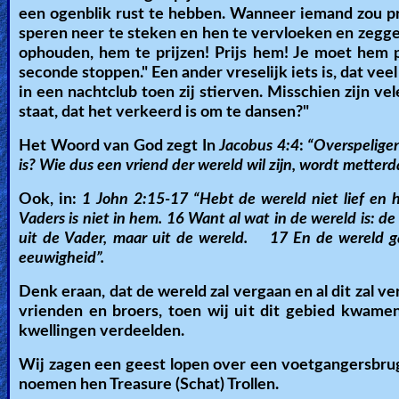
een ogenblik rust te hebben. Wanneer iemand zou
speren neer te steken en hen te vervloeken en zeggen, 
ophouden, hem te prijzen! Prijs hem! Je moet hem p
seconde stoppen." Een ander vreselijk iets is, dat v
in een nachtclub toen zij stierven. Misschien zijn v
staat, dat het verkeerd is om te dansen?"
Het Woord van God zegt In
Jacobus 4:4
:
“Overspeligen
is? Wie dus een vriend der wereld wil zijn, wordt metter
Ook, in:
1 John 2:15-17 “Hebt de wereld niet lief en h
Vaders is niet in hem. 16 Want al wat in de wereld is: de
uit de Vader, maar uit de wereld. 17 En de wereld gaa
eeuwigheid”.
Denk eraan, dat de wereld zal vergaan en al dit zal ve
vrienden en broers, toen wij uit dit gebied kwamen,
kwellingen verdeelden.
Wij zagen een geest lopen over een voetgangersbrug 
noemen hen Treasure (Schat) Trollen.