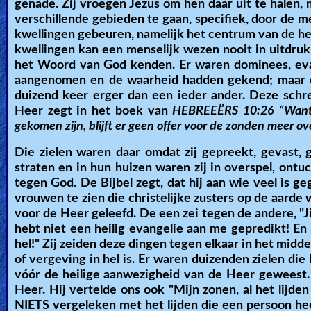
genade. Zij vroegen Jezus om hen daar uit te halen,
Other
verschillende gebieden te gaan, specifiek, door de me
kwellingen gebeuren, namelijk het centrum van de he
Languages
kwellingen kan een menselijk wezen nooit in uitdru
het Woord van God kenden. Er waren dominees, evang
aangenomen en de waarheid hadden gekend; maar een
Contact/Feedback/Donate
duizend keer erger dan een ieder ander. Deze sc
Heer zegt in het boek van
HEBREEËRS 10:26 “Want in
gekomen zijn, blijft er geen offer voor de zonden meer ov
Follow
Die zielen waren daar omdat zij gepreekt, gevast
us
straten en in hun huizen waren zij in overspel, ontu
Social
tegen God. De Bijbel zegt, dat hij aan wie veel is 
Media
vrouwen te zien die christelijke zusters op de aarde
voor de Heer geleefd. De een zei tegen de andere, "Jij
hebt niet een heilig evangelie aan me gepredikt! En 
PDF
hel!" Zij zeiden deze dingen tegen elkaar in het midd
Books
of vergeving in hel is. Er waren duizenden zielen d
vóór de heilige aanwezigheid van de Heer geweest.
Random
Heer. Hij vertelde ons ook "Mijn zonen, al het lijde
NIETS vergeleken met het lijden die een persoon heeft
Video