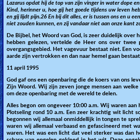
🎞
Lazarus opdat hij de top van zijn vinger in water dope en
Kind, herinner u, hoe gij het goede tijdens uw leven he
Bible
en gij lijdt pijn.26 En bij dit alles, er is tussen ons en u 
Movies
niet zouden kunnen, en zij vandaar niet aan onze kant
De Bijbel, het Woord van God, is zeer duidelijk over h
🎞
hebben gelezen, vertelde de Heer ons over twee p
Gospel
overgangsgebied. Het vagevuur bestaat niet. Een voo
aarde zijn vertrokken en dan naar hemel gaan bestaat o
Videos
11 april 1995
🎞
God gaf ons een openbaring die de koers van ons le
Godly
Zijn Woord. Wij zijn zeven jonge mensen aan welke
om deze openbaring met de wereld te delen.
Movies
Alles begon om ongeveer 10:00 a.m. Wij waren aan h
🎞
Plotseling rond 10 a.m. Een zeer krachtig wit licht
begonnen wij allemaal onmiddellijk in tongen te sp
CBN
waren wij allemaal verbaasd en gefascineerd met wat
Videos
waren. Het was een licht dat veel sterker was dan he