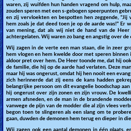
waren, zij wuifden hun handen vragend om hulp, ma
zouden speren met een s-gebogen speerpunten gebru
en zij vervloekten en bespotten hen zeggende, "Jij 
hem zoals je dat deed toen je op de aarde was!" Er
van mening, dat als wij niet de hand van de Heer
achtergelaten. Wij waren zo bang en angstig over de
Wij zagen in de verte een man staan, die in zeer g
hem vlogen en hem kwelde door met speren binnen in z
aldoor pret over hem. De Heer toonde me, dat hij ook
de familie, die hij op de aarde had verlaten. Deze man
maar hij was ongerust, omdat hij hen nooit een evan
zich herinnerde dat zij eens de kans hadden gekr
belangrijke persoon om dit evangelie boodschap aan 
hij ongerust over zijn zonen en zijn vrouw. De kwe
armen afsneden, en de man in de brandende modder 
vanwege de pijn van de modder die al zijn vlees verb
begon toen te slingeren als een slang om te probere
gaan, duwden de demonen hem terug en dieper in di
Wij zagen ook een aantal demonen in één plaats, en