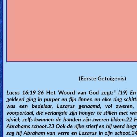
🎞
Jewish
Stories
🎞
X-
Witch
🎞
(Eerste Getuigenis)
X-
Lucas 16:19-26
Het Woord van God zegt
:” (19) En
Muslim
gekleed ging in purper en fijn linnen en elke dag schit
was een bedelaar, Lazarus genaamd, vol zweren, 
MP3
voorportaal, die verlangde zijn honger te stillen met wa
afviel; zelfs kwamen de honden zijn zweren likken.22 
Bible
Abrahams schoot.23 Ook de rijke stierf en hij werd begra
zag hij Abraham van verre en Lazarus in zijn schoot.2