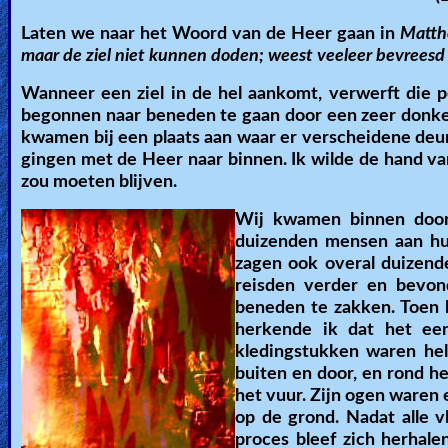
Laten we naar het Woord van de Heer gaan in
Matth
maar de ziel niet kunnen doden; weest veeleer bevreesd v
Wanneer een ziel in de hel aankomt, verwerft die 
begonnen naar beneden te gaan door een zeer donker
kwamen bij een plaats aan waar er verscheidene deu
gingen met de Heer naar binnen. Ik wilde de hand van d
zou moeten blijven.
Wij kwamen binnen door
duizenden mensen aan hu
zagen ook overal duizen
reisden verder en bevo
beneden te zakken. Toen k
herkende ik dat het ee
kledingstukken waren he
buiten en door, en rond h
het vuur. Zijn ogen waren 
op de grond. Nadat alle v
proces bleef zich herhale