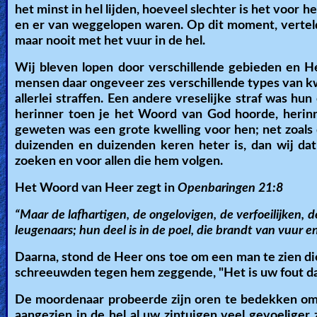
het minst in hel lijden, hoeveel slechter is het voor 
en er van weggelopen waren. Op dit moment, verteld
Ask
maar nooit met het vuur in de hel.
AI
Wij bleven lopen door verschillende gebieden en He
Bible
mensen daar ongeveer zes verschillende types van k
Questions
allerlei straffen. Een andere vreselijke straf was hu
herinner toen je het Woord van God hoorde, herinne
Something
geweten was een grote kwelling voor hen; net zoals
duizenden en duizenden keren heter is, dan wij dat
Funny...
zoeken en voor allen die hem volgen.
2nd
Het Woord van Heer zegt in
Openbaringen 21:8
Page,
“Maar de lafhartigen, de ongelovigen, de verfoeilijken, 
Older
leugenaars; hun deel is in de poel, die brandt van vuur e
Material
Daarna, stond de Heer ons toe om een man te zien 
schreeuwden tegen hem zeggende, "Het is uw fout dat
×
De moordenaar probeerde zijn oren te bedekken omdat
aangezien in de hel al uw zintuigen veel gevoeliger