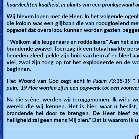
haarvlechten kaalheid, in plaats van een pronkgewaad 
Wij bleven lopen met de Heer. In het volgende ogen
die kolom was een glijbaan die van roodgloeiend me
opgezet dat overal zou kunnen worden gezien, zegge
" Welkom alle leugenaars en roddellaars." Aan het eind
brandende zwavel. Toen zag ik een totaal naakte pers
beneden gleed, pelde zijn huid van hem af en bleef aa
viel, zwol zijn tong op tot het explodeerde en de 
beginnen.
Het Woord van God zegt echt
in Psalm 73:18-19
",
puin. 19 Hoe worden zij in een oogwenk tot een voorwerp
Na die scène, werden wij teruggenomen. Ik wil u wel
wereld die wij kennen. Het is hier, waar u beslist
brandende hel door te brengen. De Heer bleef zeg
heiligheid zal geen mens Mij zien." Dat is waarom ik u 
(