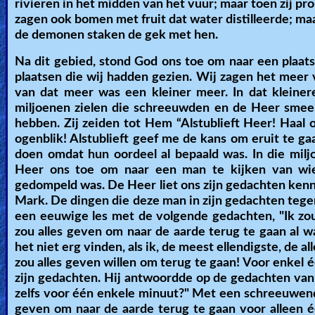
rivieren in het midden van het vuur; maar toen zij pr
zagen ook bomen met fruit dat water distilleerde; ma
de demonen staken de gek met hen.
Na dit gebied, stond God ons toe om naar een plaats
plaatsen die wij hadden gezien. Wij zagen het meer
van dat meer was een kleiner meer. In dat kleine
miljoenen zielen die schreeuwden en de Heer sme
hebben. Zij zeiden tot Hem “Alstublieft Heer! Haal o
ogenblik! Alstublieft geef me de kans om eruit te g
doen omdat hun oordeel al bepaald was. In die mil
Heer ons toe om naar een man te kijken van wie
gedompeld was. De Heer liet ons zijn gedachten ken
Mark. De dingen die deze man in zijn gedachten tegen 
een eeuwige les met de volgende gedachten, "Ik zou 
zou alles geven om naar de aarde terug te gaan al w
het niet erg vinden, als ik, de meest ellendigste, de a
zou alles geven willen om terug te gaan! Voor enkel 
zijn gedachten. Hij antwoordde op de gedachten van
zelfs voor één enkele minuut?" Met een schreeuwende
geven om naar de aarde terug te gaan voor alleen