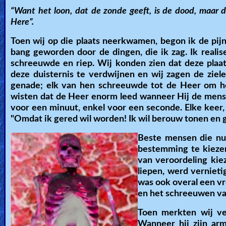
“Want het loon, dat de zonde geeft, is de dood, maar d
Here”.
Toen wij op die plaats neerkwamen, begon ik de pijn
bang geworden door de dingen, die ik zag. Ik realis
schreeuwde en riep. Wij konden zien dat deze plaat
deze duisternis te verdwijnen en wij zagen de zie
genade; elk van hen schreeuwde tot de Heer om he
wisten dat de Heer enorm leed wanneer Hij de mensen
voor een minuut, enkel voor een seconde. Elke keer
"Omdat ik gered wil worden! Ik wil berouw tonen en ge
Beste mensen die nu 
bestemming te kiezen
van veroordeling kie
liepen, werd verniet
was ook overal een vr
en het schreeuwen va
Toen merkten wij ve
Wanneer hij zijn ar