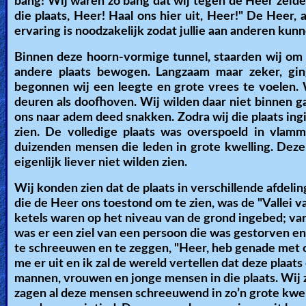
bang! Wij waren zo bang dat wij tegen de Heer zeiden
Heaven
die plaats, Heer! Haal ons hier uit, Heer!" De Hee
ervaring is noodzakelijk zodat jullie aan anderen kunn
Binnen deze hoorn-vormige tunnel, staarden wij om 
Hell
andere plaats bewogen. Langzaam maar zeker, gin
begonnen wij een leegte en grote vrees te voelen. W
deuren als doofhoven. Wij wilden daar niet binnen g
ons naar adem deed snakken. Zodra wij die plaats in
Prayer
zien. De volledige plaats was overspoeld in vla
duizenden mensen die leden in grote kwelling. Deze
eigenlijk liever niet wilden zien.
Bible/Study
Wij konden zien dat de plaats in verschillende afdeli
die de Heer ons toestond om te zien, was de "Vallei v
ketels waren op het niveau van de grond ingebed; va
Jesus
was er een ziel van een persoon die was gestorven en
te schreeuwen en te zeggen, "Heer, heb genade met o
me er uit en ik zal de wereld vertellen dat deze plaat
Warfare
mannen, vrouwen en jonge mensen in die plaats. Wij
zagen al deze mensen schreeuwend in zo’n grote kwel