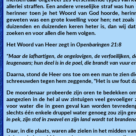
mensen daar ongeveer zes verschillende types van k
allerlei straffen. Een andere vreselijke straf was hu
herinner toen je het Woord van God hoorde, herinne
geweten was een grote kwelling voor hen; net zoals
duizenden en duizenden keren heter is, dan wij dat
zoeken en voor allen die hem volgen.
Het Woord van Heer zegt in
Openbaringen 21:8
“Maar de lafhartigen, de ongelovigen, de verfoeilijken, 
leugenaars; hun deel is in de poel, die brandt van vuur e
Daarna, stond de Heer ons toe om een man te zien 
schreeuwden tegen hem zeggende, "Het is uw fout dat
De moordenaar probeerde zijn oren te bedekken omdat
aangezien in de hel al uw zintuigen veel gevoeliger
voor water die in geen geval kan worden tevredenge
slechts één enkele druppel water genoeg zou zijn g
in pek, zijn stof in zwavel en zijn land wordt tot branden
Daar, in die plaats, waren alle zielen in het midden 