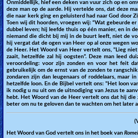
Onmiddellijk, hief een deken van vuur zich op en omv
deze man op de aarde. Hij vertelde ons, dat deze 
die naar kerk ging en geluisterd had naar God door 
Toen wij dit hoorden, vroegen wij: “Wat gebeurde er
dubbel leven; hij leefde thuis op één manier, en in de
niemand die dicht bij mij in de buurt leeft, niet de 
hij vergat dat de ogen van Heer op al onze wegen wo
de Heer. Het Woord van Heer vertelt ons, "Lieg nie
zaait, hetzelfde zal hij oogsten”. Deze man leed d
veroordeling: voor zijn zonden en voor het feit d
gebruikelijk om de ernst van de zonden te rangschi
zondaren zijn dan leugenaars of roddelaars, maar i
hetzelfde loon. En de Bijbel vertelt ons: "Het loon va
ik nodig u nu uit om de uitnodiging van Jezus te aanva
hebt. Het Woord van de Heer vertelt ons dat hij die z
beter om nu te geloven dan te wachten om het later 
(
Het Woord van God vertelt ons in het boek van
Romei