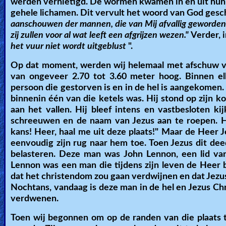
werden vernietigd. De wormen kwamen in en uit hun 
Revelations
gehele lichamen. Dit vervult het woord van God gesc
aanschouwen der mannen, die van Mij afvallig geworden z
zij zullen voor al wat leeft een afgrijzen wezen."
Verder, 
het vuur niet wordt uitgeblust
".
Testimonies
Op dat moment, werden wij helemaal met afschuw v
van ongeveer 2.70 tot 3.60 meter hoog. Binnen elk
persoon die gestorven is en in de hel is aangekomen
Evangelism
binnenin één van die ketels was. Hij stond op zijn k
aan het vallen. Hij bleef intens en vastbesloten 
schreeuwen en de naam van Jezus aan te roepen. Hi
Documentaries
kans! Heer, haal me uit deze plaats!" Maar de Heer J
eenvoudig zijn rug naar hem toe. Toen Jezus dit de
belasteren. Deze man was John Lennon, een lid van
Islam
Lennon was een man die tijdens zijn leven de Heer 
dat het christendom zou gaan verdwijnen en dat Jezu
Nochtans, vandaag is deze man in de hel en Jezus Chr
verdwenen.
Other
Toen wij begonnen om op de randen van die plaats t