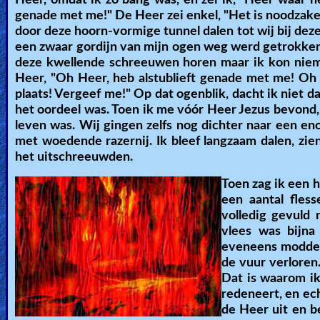
Heer, omdat ik zo bang was, en zei ik, "Heer waar 
genade met me!" De Heer zei enkel, "Het is noodzakelij
door deze hoorn-vormige tunnel dalen tot wij bij dez
een zwaar gordijn van mijn ogen weg werd getrokken,
deze kwellende schreeuwen horen maar ik kon niema
Heer, "Oh Heer, heb alstublieft genade met me! Oh
plaats! Vergeef me!" Op dat ogenblik, dacht ik niet d
het oordeel was. Toen ik me vóór Heer Jezus bevond, 
leven was. Wij gingen zelfs nog dichter naar een en
met woedende razernij. Ik bleef langzaam dalen, zi
het uitschreeuwden.
Toen zag ik een h
een aantal fless
volledig gevuld 
vlees was bijna
eveneens modderi
de vuur verloren
Dat is waarom ik
redeneert, en ech
de Heer uit en 