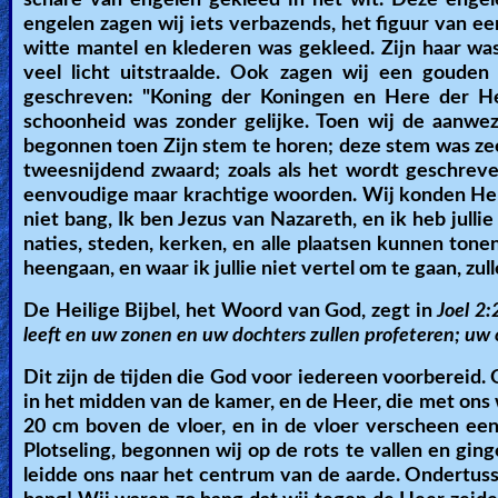
schare van engelen gekleed in het wit. Deze engele
engelen zagen wij iets verbazends, het figuur van e
🎞
witte mantel en klederen was gekleed. Zijn haar wa
Kids
veel licht uitstraalde. Ook zagen wij een goude
geschreven: "Koning der Koningen en Here der Her
Videos
schoonheid was zonder gelijke. Toen wij de aanwez
begonnen toen Zijn stem te horen; deze stem was zee
🎞
tweesnijdend zwaard; zoals als het wordt geschreve
eenvoudige maar krachtige woorden. Wij konden Hem
Worship
niet bang, Ik ben Jezus van Nazareth, en ik heb julli
Music
naties, steden, kerken, en alle plaatsen kunnen tonen 
heengaan, en waar ik jullie niet vertel om te gaan, zulle
🎞
De Heilige Bijbel, het Woord van God, zegt in
Joel 2:
leeft en uw zonen en uw dochters zullen profeteren; uw 
Vids
for
Dit zijn de tijden die God voor iedereen voorbereid.
in het midden van de kamer, en de Heer, die met ons 
New
20 cm boven de vloer, en in de vloer verscheen een
Believers
Plotseling, begonnen wij op de rots te vallen en gi
leidde ons naar het centrum van de aarde. Ondertusse