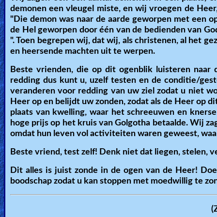
demonen een vleugel miste, en wij vroegen de Heer
"Die demon was naar de aarde geworpen met een opdra
de Hel geworpen door één van de bedienden van God”
". Toen begrepen wij, dat wij, als christenen, al he
en heersende machten uit te werpen.
Beste vrienden, die op dit ogenblik luisteren naar
redding dus kunt u, uzelf testen en de conditie/ges
veranderen voor redding van uw ziel zodat u niet w
Heer op en belijdt uw zonden, zodat als de Heer op d
plaats van kwelling, waar het schreeuwen en knersen
hoge prijs op het kruis van Golgotha betaalde. Wij za
omdat hun leven vol activiteiten waren geweest, waa
Beste vriend, test zelf! Denk niet dat liegen, stelen, v
Dit alles is juist zonde in de ogen van de Heer! D
boodschap zodat u kan stoppen met moedwillig te zon
(