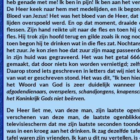
heb genade met me! Ik ben in pijn! Ik ben aan het ver
De Heer keek naar hem met medelijden, en ik begon i
Bloed van Jezus! Het was het bloed van de Heer, dat
lijden overspoeld werd. En op dat moment, draaide d
flessen. Zijn hand reikte uit naar de fles en toen hi
fles. Hij trok zijn hoofd terug en gilde zoals ik nog 
toen begon hij te drinken wat in die fles zat. Nochtan
het zuur. Je kon zien hoe dat zuur zijn maag passee
in zijn huid was gegraveerd. Het was het getal 666
gemaakt, dat door niets kon worden vernietigd; zelf
Daarop stond iets geschreven in letters dat wij niet 
van wat er geschreven stond. Het was dit, "Ik ben h
het Woord van God is zeer duidelijk wanneer
afgodendienaars, overspelers, schandjongens, knapensche
het Koninkrijk Gods niet beërven.
De Heer liet me, van deze man, zijn laatste ogenb
verschenen van deze man, de laatste ogenblikk
televisiescherm dat me zijn laatste seconden toond
was in een kroeg aan het drinken. Ik zag dezelfde tafe
tafel waren zijn vrienden. Ik kan u dit nu vertellen,