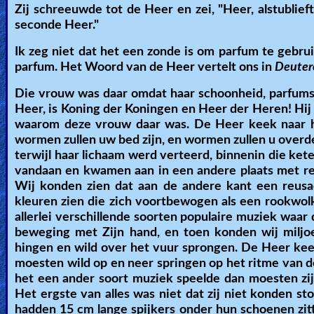
Zij schreeuwde tot de Heer en zei, "Heer, alstublief
seconde Heer."
Ik zeg niet dat het een zonde is om parfum te gebr
parfum. Het Woord van de Heer vertelt ons in
Deutero
Die vrouw was daar omdat haar schoonheid, parfums, 
Heer, is Koning der Koningen en Heer der Heren! Hij m
waarom deze vrouw daar was. De Heer keek naar haar
wormen zullen uw bed zijn, en wormen zullen u overde
terwijl haar lichaam werd verteerd, binnenin die ketel
vandaan en kwamen aan in een andere plaats met reu
Wij konden zien dat aan de andere kant een reusac
kleuren zien die zich voortbewogen als een rookwolk.
allerlei verschillende soorten populaire muziek waar
beweging met Zijn hand, en toen konden wij milj
hingen en wild over het vuur sprongen. De Heer keek n
moesten wild op en neer springen op het ritme van de
het een ander soort muziek speelde dan moesten zij
Het ergste van alles was niet dat zij niet konden 
hadden 15 cm lange spijkers onder hun schoenen zitt