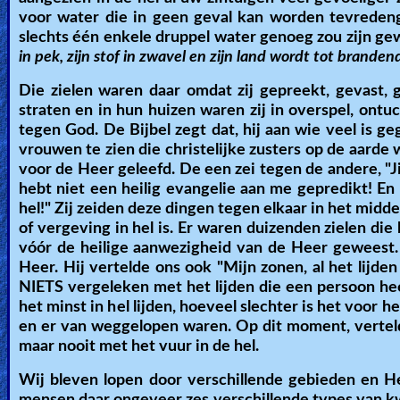
voor water die in geen geval kan worden tevredenge
slechts één enkele druppel water genoeg zou zijn g
in pek, zijn stof in zwavel en zijn land wordt tot branden
Die zielen waren daar omdat zij gepreekt, gevast
straten en in hun huizen waren zij in overspel, ontu
tegen God. De Bijbel zegt dat, hij aan wie veel is 
vrouwen te zien die christelijke zusters op de aarde
voor de Heer geleefd. De een zei tegen de andere, "Jij
hebt niet een heilig evangelie aan me gepredikt! En 
hel!" Zij zeiden deze dingen tegen elkaar in het midd
of vergeving in hel is. Er waren duizenden zielen d
vóór de heilige aanwezigheid van de Heer geweest.
Heer. Hij vertelde ons ook "Mijn zonen, al het lijde
NIETS vergeleken met het lijden die een persoon heeft
het minst in hel lijden, hoeveel slechter is het voor 
en er van weggelopen waren. Op dit moment, verteld
maar nooit met het vuur in de hel.
Wij bleven lopen door verschillende gebieden en He