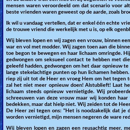
mensen waren veroordeeld om dat scenario voor alti
beste vrienden waren geweest op de aarde, zoals broer
Ik wil u vandaag vertellen, dat er enkel één echte vrie
de trouwe vriend die werkelijk met u is, op elk ogenbl
Wij bleven lopen en wij zagen een vrouw, binnen een 
war en vol met modder. Wij zagen toen aan die binnen
toe begon te bewegen en haar lichaam omringde. Hij g
gedwongen om seksueel contact te hebben met die s
geleefd hadden, gedwongen om het daar opnieuw te d
lange stekelachtige punten op hun lichamen hebben. D
riep zij uit tot de Heer en vroeg Hem om het tegen te
zal het niet meer opnieuw doen! Alstublieft! Laat he
lichaam steeds opnieuw vernietigde. Wij probeer
schreeuwen van deze vrouw maar wij konden haar 
bedekken, maar dat hielp niet. Wij zeiden tot de Heer, 
De Heer zei tegen ons: "Het is noodzakelijk dat je 
worden vernietigd, mijn mensen negeren de ware red
Wij bleven lopen en zagen een reusachtig meer, 