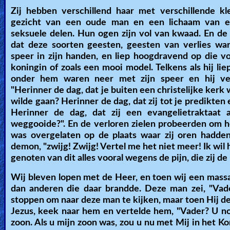
Zij hebben verschillend haar met verschillende k
gezicht van een oude man en een lichaam van e
seksuele delen. Hun ogen zijn vol van kwaad. En de
dat deze soorten geesten, geesten van verlies wa
speer in zijn handen, en liep hoogdravend op die v
koningin of zoals een mooi model. Telkens als hij lie
onder hem waren neer met zijn speer en hij ve
"Herinner de dag, dat je buiten een christelijke kerk 
wilde gaan? Herinner de dag, dat zij tot je predikten 
Herinner de dag, dat zij een evangelietraktaat
weggooide?". En de verloren zielen probeerden om h
was overgelaten op de plaats waar zij oren hadden
demon, "zwijg! Zwijg! Vertel me het niet meer! Ik wil
genoten van dit alles vooral wegens de pijn, die zij 
Wij bleven lopen met de Heer, en toen wij een mas
dan anderen die daar brandde. Deze man zei, "Vad
stoppen om naar deze man te kijken, maar toen Hij de 
Jezus, keek naar hem en vertelde hem, "Vader? U no
zoon. Als u mijn zoon was, zou u nu met Mij in het Ko