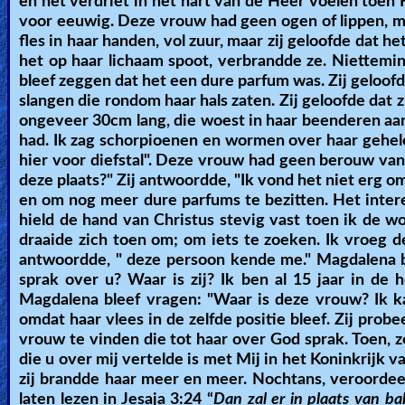
en het verdriet in het hart van de Heer voelen toen 
voor eeuwig. Deze vrouw had geen ogen of lippen, maar
fles in haar handen, vol zuur, maar zij geloofde dat h
het op haar lichaam spoot, verbrandde ze. Niettemin,
bleef zeggen dat het een dure parfum was. Zij geloofd
slangen die rondom haar hals zaten. Zij geloofde dat
ongeveer 30cm lang, die woest in haar beenderen aan
had. Ik zag schorpioenen en wormen over haar gehele l
hier voor diefstal". Deze vrouw had geen berouw va
deze plaats?" Zij antwoordde, "Ik vond het niet erg o
en om nog meer dure parfums te bezitten. Het interes
hield de hand van Christus stevig vast toen ik de 
draaide zich toen om; om iets te zoeken. Ik vroeg 
antwoordde, " deze persoon kende me." Magdalena b
sprak over u? Waar is zij? Ik ben al 15 jaar in de 
Magdalena bleef vragen: "Waar is deze vrouw? Ik ka
omdat haar vlees in de zelfde positie bleef. Zij pro
vrouw te vinden die tot haar over God sprak. Toen, ze
die u over mij vertelde is met Mij in het Koninkrijk v
zij brandde haar meer en meer. Nochtans, veroordeel
laten lezen in Jesaja 3:24 “
Dan zal er in plaats van ba