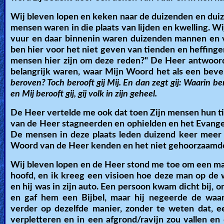
Wij bleven lopen en keken naar de duizenden en dui
mensen waren in die plaats van lijden en kwelling. W
vuur en daar binnenin waren duizenden mannen en vr
ben hier voor het niet geven van tienden en heffingen.
mensen hier zijn om deze reden?" De Heer antwoordd
belangrijk waren, waar Mijn Woord het als een bevel
beroven? Toch berooft gij Mij. En dan zegt gij: Waarin be
en Mij berooft gij, gij volk in zijn geheel.
De Heer vertelde me ook dat toen Zijn mensen hun 
van de Heer stagneerden en ophielden en het Evange
De mensen in deze plaats leden duizend keer meer
Woord van de Heer kenden en het niet gehoorzaamd
Wij bleven lopen en de Heer stond me toe om een man te
hoofd, en ik kreeg een visioen hoe deze man op de w
en hij was in zijn auto. Een persoon kwam dicht bij,
en gaf hem een Bijbel, maar hij negeerde de waa
verder op dezelfde manier, zonder te weten dat, ee
verpletteren en in een afgrond/ravijn zou vallen en 