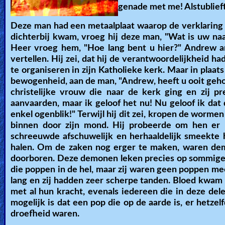
genade met me! Alstublieft
Deze man had een metaalplaat waarop de verklaring st
dichterbij kwam, vroeg hij deze man, "Wat is uw n
Heer vroeg hem, "Hoe lang bent u hier?" Andrew ant
vertellen. Hij zei, dat hij de verantwoordelijkheid h
te organiseren in zijn Katholieke kerk. Maar in plaats
bewogenheid, aan de man, "Andrew, heeft u ooit geh
christelijke vrouw die naar de kerk ging en zij p
aanvaarden, maar ik geloof het nu! Nu geloof ik dat 
enkel ogenblik!" Terwijl hij dit zei, kropen de worm
binnen door zijn mond. Hij probeerde om hen er 
schreeuwde afschuwelijk en herhaaldelijk smeekte h
halen. Om de zaken nog erger te maken, waren de
doorboren. Deze demonen leken precies op sommige p
die poppen in de hel, maar zij waren geen poppen me
lang en zij hadden zeer scherpe tanden. Bloed kwam
met al hun kracht, evenals iedereen die in deze del
mogelijk is dat een pop die op de aarde is, er hetze
droefheid waren.