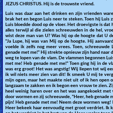
JEZUS CHRISTUS. Hij is de trouwste vriend.
Luis was daar aan het drinken en zijn vrienden ware
brak het en begon Luis neer te steken. Toen hij Luis 
Luis bloedde dood op de vloer. Het droevigste is dat h
alles terwijl al die zielen schreeuwden in de hel, vro
wist deze man van U? Was hij op de hoogte dat U d
"Ja Lupe, hij was van Mij op de hoogte. Hij aanvaarde
voelde ik zelfs nog meer vrees. Toen, schreeuwde L
genade met me!" Hij strekte opnieuw zijn hand naar d
weg te lopen van de vlam. De vlammen begonnen Luis
met me! Heb genade met me!" Toen ging hij in de vla
was erg groot! Het was angstig! Wij liepen tot wij ee
ik wil niets meer zien van dit! Ik smeek U mij te verg
mijn ogen, maar het maakte niet uit of ik hen open o
langzaam te zakken en ik begon een vrouw te zien. 
heel weinig haren over en het was aangekoekt met
door wormen en zij schreeuwde, "Heer, heb genade m
pijn! Heb genade met me! Neem deze wormen weg! Ne
Heer bekeek haar eenvoudig met groot verdriet. Ik k