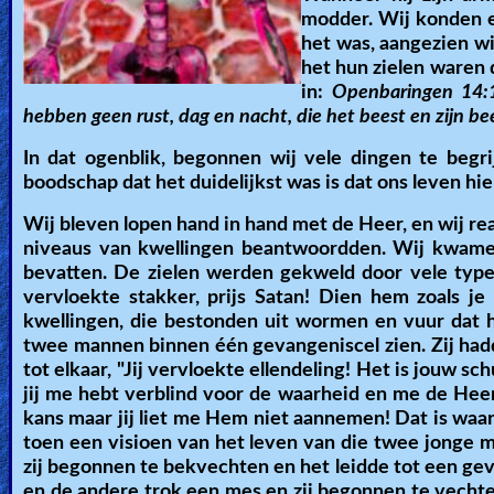
modder. Wij konden ee
het was, aangezien wi
het hun zielen waren 
in:
Openbaringen 14:11
hebben geen rust, dag en nacht, die het beest en zijn b
In dat ogenblik, begonnen wij vele dingen te begr
boodschap dat het duidelijkst was is dat ons leven hi
Wij bleven lopen hand in hand met de Heer, en wij rea
niveaus van kwellingen beantwoordden. Wij kwamen 
bevatten. De zielen werden gekweld door vele type
vervloekte stakker, prijs Satan! Dien hem zoals je
kwellingen, die bestonden uit wormen en vuur dat h
twee mannen binnen één gevangeniscel zien. Zij hadd
tot elkaar, "Jij vervloekte ellendeling! Het is jouw sc
jij me hebt verblind voor de waarheid en me de Heer
kans maar jij liet me Hem niet aannemen! Dat is waar
toen een visioen van het leven van die twee jonge m
zij begonnen te bekvechten en het leidde tot een gev
en de andere trok een mes en zij begonnen te vechten