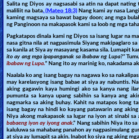
Salita ng Diyos ay nagsasabi sa atin na dapat nating
maliliit na bata
. (Mateo 18:3)
Nang kami ay nasa Langi
kaming magsaya sa bawat bagay doon; ang mga bulak
ng Panginoon na makapasok kami sa loob ng mga tah
Pagkatapos dinala kami ng Diyos sa isang lugar na 
nasa gitna nila at nagpasimula Siyang makipaglaro sa
sa kanila at Siya ay masayang kasama sila. Lumapit k
ito ay ang mga ipapanganak sa ibabaw ng Lupa?”
Tumu
ibabaw ng Lupa.
” Nang ito ay marinig ko, nakadama ak
Naalala ko ang isang bagay na nagawa ko sa nakalipas
may karelasyong isang babae at siya ay nabuntis. Nan
aking gagawin kaya humingi ako sa kanya nang il
pumunta sa kanya upang sabihin sa kanya ang aking 
nagmarka sa aking buhay. Kahit na matapos kong ta
isang bagay na hindi ko kayang patawarin ang aking 
Niya akong makapasok sa lugar na iyon at sinabi sa a
babaeng iyon ay iyong anak
.” Nang sabihin Niya ito s
kaluluwa sa mahabang panahon ay nagpasimulang guma
at siya ay lumapit sa akin. Inabot ko siya ng aking mg