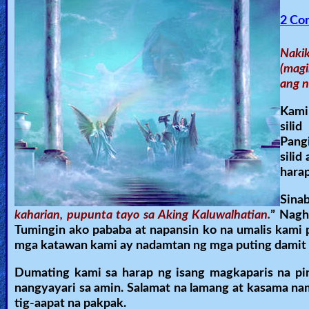
🎞
2 Cor
Bible
Movies
Nakik
(magi
🎞
ang n
Gospel
Kami
sili
Videos
Pangi
sili
🎞
hara
Godly
Sinab
Movies
kaharian, pupunta tayo sa Aking Kaluwalhatian.
” Nagh
Tumingin ako pababa at napansin ko na umalis kami 
mga katawan kami ay nadamtan ng mga puting damit 
🎞
CBN
Dumating kami sa harap ng isang magkaparis na pi
nangyayari sa amin. Salamat na lamang at kasama na
Videos
tig-aapat na pakpak.