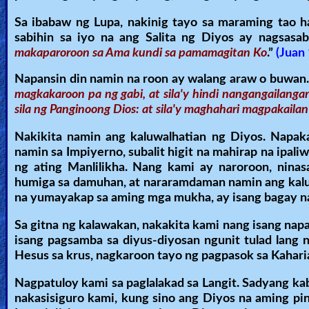
Sa ibabaw ng Lupa, nakinig tayo sa maraming tao ha
sabihin sa iyo na ang Salita ng Diyos ay nagsasabi
makaparoroon sa Ama kundi sa pamamagitan Ko
.”
(Juan 
Napansin din namin na roon ay walang araw o buwan. 
magkakaroon pa ng gabi, at sila'y hindi nangangailanga
sila ng Panginoong Dios: at sila'y maghahari magpakaila
Nakikita namin ang kaluwalhatian ng Diyos. Napaka
namin sa Impiyerno, subalit higit na mahirap na ipa
ng ating Manlilikha. Nang kami ay naroroon, nin
humiga sa damuhan, at nararamdaman namin ang kaluw
na yumayakap sa aming mga mukha, ay isang bagay 
Sa gitna ng kalawakan, nakakita kami nang isang napak
isang pagsamba sa diyus-diyosan ngunit tulad lang
Hesus sa krus, nagkaroon tayo ng pagpasok sa Kaharia
Nagpatuloy kami sa paglalakad sa Langit. Sadyang k
nakasisiguro kami, kung sino ang Diyos na aming pi