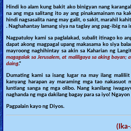
Hindi ko alam kung bakit ako binigyan nang karangal
na ang mga salitang ito ay ang pinakamainam na kal
hindi nagsasalita nang may galit, o sakit, marahil ka
. Naghahantay lamang siya na taglay ang pag-ibig na 
Nagpatuloy kami sa paglalakad, subalit itinago ko a
dapat akong magpagal upang makasama ko siya balan
mayroong naghihintay sa akin sa Kaharian ng Langit
magagalak sa Jerusalem, at maliligaya sa aking bayan; at
daing
.”
Dumating kami sa isang lugar na may ilang malili
kanyang harapan ay maraming mga tao nakasuot ng
luntiang sanga ng mga olibo. Nang kanilang iwagay
naghanda ng mga dakilang bagay para sa iyo! Ngayon a
Pagpalain kayo ng Diyos.
(Ika