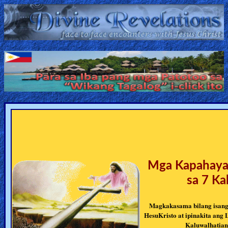
Home:
Mobile
Home: Original Style
ðŸ”
Search
Site
Mga Kapahayag
🎞
sa 7 K
Christian
Magkakasama bilang isang 
Netflix
HesuKristo at ipinakita ang 
Kaluwalhatian