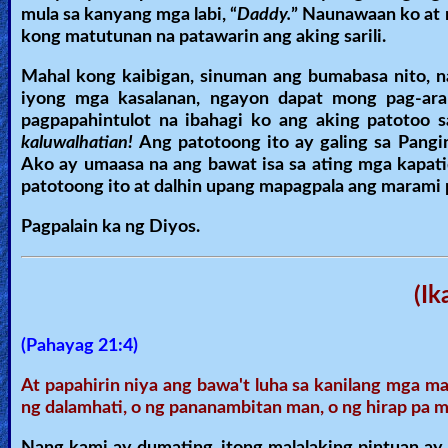
mula sa kanyang mga labi, “
Daddy.
” Naunawaan ko at 
kong matutunan na patawarin ang aking sarili.
Mahal kong kaibigan, sinuman ang bumabasa nito, na
iyong mga kasalanan, ngayon dapat mong pag-aral
pagpapahintulot na ibahagi ko ang aking patotoo 
kaluwalhatian!
Ang patotoong ito ay galing sa Pang
Ako ay umaasa na ang bawat isa sa ating mga kapati
patotoong ito at dalhin upang mapagpala ang marami 
Pagpalain ka ng Diyos.
(Ik
(Pahayag 21:4)
At papahirin niya ang bawa't luha sa kanilang mga 
ng dalamhati, o ng pananambitan man, o ng hirap pa 