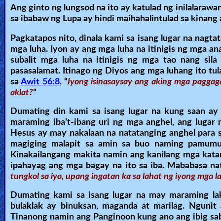
Ang ginto ng lungsod na ito ay katulad ng inilalarawan
sa ibabaw ng Lupa ay hindi maihahalintulad sa kinang a
Pagkatapos nito, dinala kami sa isang lugar na nagtat
mga luha. Iyon ay ang mga luha na itinigis ng mga an
subalit mga luha na itinigis ng mga tao nang sil
pasasalamat. Itinago ng Diyos ang mga luhang ito t
sa
Awit 56:8
, “
Iyong isinasaysay ang aking mga paggaga
aklat?
”
Dumating din kami sa isang lugar na kung saan a
maraming iba’t-ibang uri ng mga anghel, ang lugar 
Hesus ay may nakalaan na natatanging anghel para sa
magiging malapit sa amin sa buo naming pamumuha
Kinakailangang makita namin ang kanilang mga katang
ipahayag ang mga bagay na ito sa iba. Mababasa na
tungkol sa iyo, upang ingatan ka sa lahat ng iyong mga l
Dumating kami sa isang lugar na may maraming lake
bulaklak ay binuksan, maganda at marilag. Ngunit 
Tinanong namin ang Panginoon kung ano ang ibig sabi