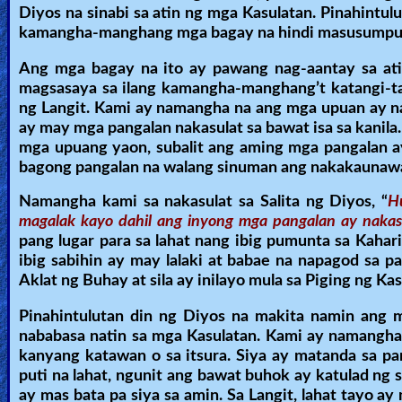
Diyos na sinabi sa atin ng mga Kasulatan. Pinahintu
kamangha-manghang mga bagay na hindi masusumpun
Ang mga bagay na ito ay pawang nag-aantay sa atin 
magsasaya sa ilang kamangha-manghang’t katangi-ta
ng Langit. Kami ay namangha na ang mga upuan ay n
ay may mga pangalan nakasulat sa bawat isa sa kani
mga upuang yaon, subalit ang aming mga pangalan ay
bagong pangalan na walang sinuman ang nakakaunawa 
Namangha kami sa nakasulat sa Salita ng Diyos, “
H
magalak kayo dahil ang inyong mga pangalan ay nakasu
pang lugar para sa lahat nang ibig pumunta sa Kahar
ibig sabihin ay may lalaki at babae na napagod sa p
Aklat ng Buhay at sila ay inilayo mula sa Piging ng Ka
Pinahintulutan din ng Diyos na makita namin ang 
nababasa natin sa mga Kasulatan. Kami ay namangha 
kanyang katawan o sa itsura. Siya ay matanda sa p
puti na lahat, ngunit ang bawat buhok ay katulad ng 
ay mas bata pa siya sa amin. Sa Langit, lahat tayo a