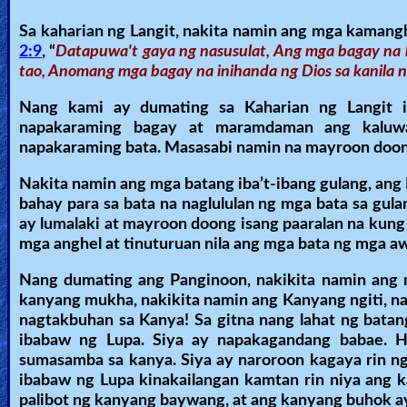
Sa kaharian ng Langit, nakita namin ang mga kamang
2:9
, “
Datapuwa't gaya ng nasusulat, Ang mga bagay na hi
tao, Anomang mga bagay na inihanda ng Dios sa kanila na
Nang kami ay dumating sa Kaharian ng Langit it
napakaraming bagay at maramdaman ang kaluwal
napakaraming bata. Masasabi namin na mayroon doong
Nakita namin ang mga batang iba’t-ibang gulang, ang L
bahay para sa bata na naglululan ng mga bata sa gul
ay lumalaki at mayroon doong isang paaralan na kung
mga anghel at tinuturuan nila ang mga bata ng mga 
Nang dumating ang Panginoon, nakikita namin ang m
kanyang mukha, nakikita namin ang Kanyang ngiti, na
nagtakbuhan sa Kanya! Sa gitna nang lahat ng batan
ibabaw ng Lupa. Siya ay napakagandang babae. Hi
sumasamba sa kanya. Siya ay naroroon kagaya rin ng
ibabaw ng Lupa kinakailangan kamtan rin niya ang k
palibot ng kanyang baywang, at ang kanyang buhok 