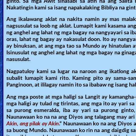
ginto. Sa mga Awit sinasabi sa atin na ang Salit
Revelations
Nakatingin kami sa isang napakalaking Bibliya na ginto
Ang ikalawang aklat na nakita namin ay mas malaki
nagsusulat sa loob ng aklat. Lumapit kami kasama an
Testimonies
ng anghel ang lahat ng mga bagay na nangyayari sa i
oras, lahat ng bagay ay nakasulat doon. Ito ay nangy
ay binuksan, at ang mga tao sa Mundo ay hinatulan a
Isinusulat ng anghel ang lahat ng mga bagay na gin
Evangelism
nasusulat.
Nagpatuloy kami sa lugar na naroon ang ikatlong akl
Documentaries
subalit lumapit kami rito. Kaming pito ay sama-sa
Panginoon, at ililagay namin ito sa ibabaw ng isang hal
Ang mga poste at mga haligi sa Langit ay kamangha-
Islam
mga haligi ay tulad ng tirintas, ang mga ito ay yari s
sa purong esmeralda, iba ay yari sa purong ginto
Naunawaan ko na na ang Diyos ang talagang may ari 
Other
Akin, ang pilak ay Akin
.” Naunawaan ko na ang Diyos 
sa buong Mundo. Naunawaan ko rin na ang daigdig sa 