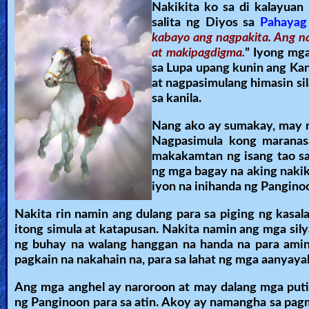
Nakikita ko sa di kalayuan
salita ng Diyos sa
Pahayag
kabayo ang nagpakita. Ang n
at makipagdigma.
” Iyong mg
sa Lupa upang kunin ang Ka
at nagpasimulang himasin si
sa kanila.
Nang ako ay sumakay, may 
Nagpasimula kong maranasa
makakamtan ng isang tao sa
ng mga bagay na aking nakik
iyon na inihanda ng Panginoo
Nakita rin namin ang dulang para sa piging ng kasal
itong simula at katapusan. Nakita namin ang mga sil
ng buhay na walang hanggan na handa na para amin
pagkain na nakahain na, para sa lahat ng mga aanyaya
Ang mga anghel ay naroroon at may dalang mga putin
ng Panginoon para sa atin. Akoy ay namangha sa pagm