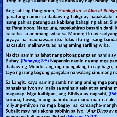
itong ibigay sa lahat nang sa Kanya ay nagsisihingi s
Other
Ang sabi ng Panginoon, “
Humingi ka sa Akin at ibibig
Languages
ipinatong namin sa ibabaw ng haligi ay napakalaki 
isang pahina patungo sa kabilang bahagi ng aklat. S
ng Panginoon. Nang una, napakahirap basahin dahil i
kakaiba sa anumang wika sa Mundo; ito ay sadyang p
Contact/Feedback/Donate
biyaya na maunawaan ito. Tulas ito ng isang ban
nakasulat; malinaw tulad nang aming sariling wika.
Follow
Nakita namin na lahat nang pitong pangalan namin ay n
us
Buhay.
(Pahayag 3:5)
Napansin namin na ang mga panga
Social
ibabaw ng Mundo; ang mga pangalang ito ay bago, u
Media
tayo ng isang bagong pangalan na walang sinumang 
Sa Langit, kaya naming sambitin ang aming mga panga
pangalang iyon ay inalis sa aming alaala at sa aming
PDF
maganap. Mga kaibigan, ang Bibliya ay nagsabi,
(Pa
Books
korona, huwag mong pahintulutan sino man na alisi
milyung-milyon na mga bagay na kamangha-mangha,
Random
Subalit may nais akong sabihin sa iyo, “
Ang Diyos ay n
Video