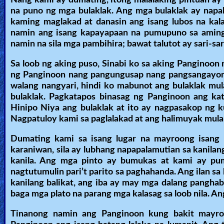
Nang kami ay dumating, itong malalaking pintuan ay
na puno ng mga bulaklak. Ang mga bulaklak ay napa
kaming maglakad at danasin ang isang lubos na k
namin ang isang kapayapaan na pumupuno sa aming
namin na sila mga pambihira; bawat talutot ay sari-sa
Sa loob ng aking puso, Sinabi ko sa aking Panginoon n
ng Panginoon nang pangungusap nang pangsangayon, l
walang nangyari, hindi ko mabunot ang bulaklak mul
bulaklak. Pagkatapos binasag ng Panginoon ang kata
Hinipo Niya ang bulaklak at ito ay nagpasakop ng k
Nagpatuloy kami sa paglalakad at ang halimuyak mula 
Dumating kami sa isang lugar na mayroong isang 
karaniwan, sila ay lubhang napapalamutian sa kanil
kanila. Ang mga pinto ay bumukas at kami ay pum
nagtutumulin pari’t parito sa paghahanda. Ang ilan sa
kanilang balikat, ang iba ay may mga dalang panghab
baga mga plato na parang mga kalasag sa loob nila. 
Tinanong namin ang Panginoon kung bakit mayroo