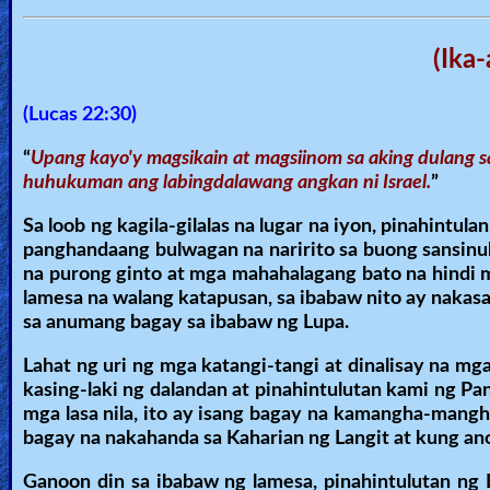
(Ika
(Lucas 22:30)
“
Upang kayo'y magsikain at magsiinom sa aking dulang sa
huhukuman ang labingdalawang angkan ni Israel.
”
Sa loob ng kagila-gilalas na lugar na iyon, pinahint
panghandaang bulwagan na naririto sa buong sansinu
na purong ginto at mga mahahalagang bato na hindi 
lamesa na walang katapusan, sa ibabaw nito ay nakasa
sa anumang bagay sa ibabaw ng Lupa.
Lahat ng uri ng mga katangi-tangi at dinalisay na m
kasing-laki ng dalandan at pinahintulutan kami ng Pa
mga lasa nila, ito ay isang bagay na kamangha-mangha
bagay na nakahanda sa Kaharian ng Langit at kung ano 
Ganoon din sa ibabaw ng lamesa, pinahintulutan ng 