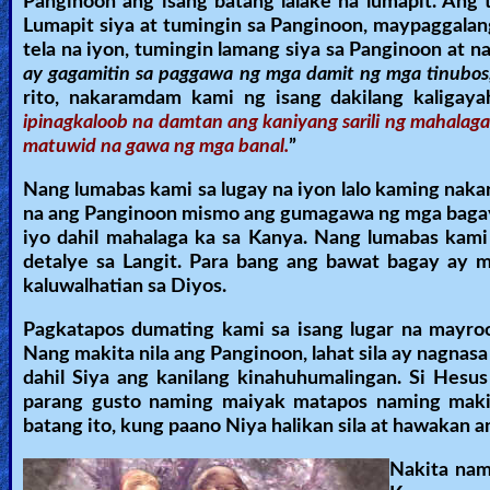
Panginoon ang isang batang lalake na lumapit. Ang 
Lumapit siya at tumingin sa Panginoon, maypaggalang
tela na iyon, tumingin lamang siya sa Panginoon at n
ay gagamitin sa paggawa ng mga damit ng mga tinubos,
rito, nakaramdam kami ng isang dakilang kaligay
ipinagkaloob na damtan ang kaniyang sarili ng mahalaga
matuwid na gawa ng mga banal.
”
Nang lumabas kami sa lugay na iyon lalo kaming nak
na ang Panginoon mismo ang gumagawa ng mga bagay- 
iyo dahil mahalaga ka sa Kanya. Nang lumabas kami 
detalye sa Langit. Para bang ang bawat bagay ay m
kaluwalhatian sa Diyos.
Pagkatapos dumating kami sa isang lugar na mayroo
Nang makita nila ang Panginoon, lahat sila ay nagnas
dahil Siya ang kanilang kinahuhumalingan. Si Hes
parang gusto naming maiyak matapos naming maki
batang ito, kung paano Niya halikan sila at hawakan 
Nakita nam