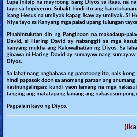
Lupa iniisip na mayroong isang Diyos sa itaas, na n
tayo sa Impiyerno. Subalit hindi ito ang katotohana
isang Hesus na umiiyak kapag ikaw ay umiiyak. Si H
Niya tayo sa Kanyang mga palad upang tulungan tayon
Pinahintulutan din ng Panginoon na makadaup-pala
David, si Haring David ay nabanggit sa mga kasul
kanyang mukha ang Kaluwalhatian ng Diyos. Sa lahat
ginawa ni Haring David ay sumayaw nang sumayaw na
Diyos.
Sa lahat nang nagbabasa ng patotoong ito, nais kong s
hindi papasok doon sa anomang paraan ang anumang 
kasinungalingan: kundi yaon lamang na mga nakasula
tanging ang matatapang lamang ang nakasusumpong n
Pagpalain kayo ng Diyos.
(Ik