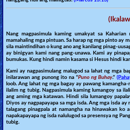
hanggang huli ang maliligtas!
(Marcos 13:13)
Ask
(Ikalaw
AI
Bible
Nang magpasimula kaming umakyat sa Kaharian n
Questions
mamahaling mga pintuan. Sa harap ng mga pinto ay ma
sila maintindihan o kung ano ang kanilang pinag-uusapa
Something
ay binigyan kami nang pang-unawa. Kami ay pinapa
bumukas. Kung hindi namin kasama si Hesus hindi ka
Funny...
Kami ay nagpasimulang malugod sa lahat ng mga baga
2nd
inilarawan ang punong ito na “
Puno ng Buhay
.”
(Paha
Page,
loob. Ang lahat ng mga bagay ay pawang kamangha-
ilalim ng tubig. Nagpasimula kaming lumangoy sa ilal
Older
ang aming mga katawan. Hindi sila lumangoy papala
Material
Diyos ay nagpapayapa sa mga isda. Ang mga isda ay na
talagang pinagpala at namangha na hinawakan ko an
napakapayapa ng isda nalulugod sa presensya ng Pangi
×
tubig.