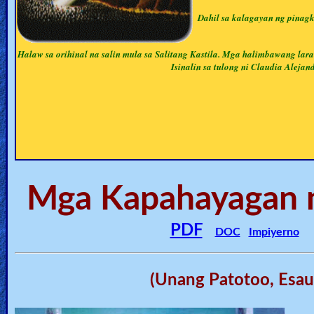
🎞
Dahil sa kalagayan ng pinag
Jewish
Halaw sa orihinal na salin mula sa Salitang Kastila. Mga halimbawang lar
Stories
Isinalin sa tulong ni Claudia Aleja
🎞
X-
Witch
🎞
Mga Kapahayagan n
X-
Muslim
PDF
DOC
Impiyerno
MP3
Bible
(Unang Patotoo, Esau