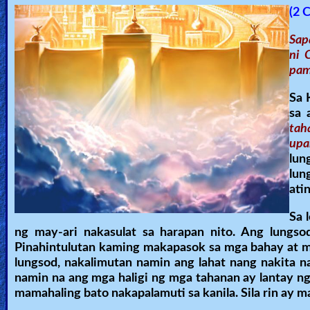
(2 
Sap
ni 
pam
Sa 
sa 
tah
upa
lun
lun
atin
Sa 
ng may-ari nakasulat sa harapan nito. Ang lungsod 
Pinahintulutan kaming makapasok sa mga bahay at ma
lungsod, nakalimutan namin ang lahat nang nakita n
namin na ang mga haligi ng mga tahanan ay lantay n
mamahaling bato nakapalamuti sa kanila. Sila rin ay ma