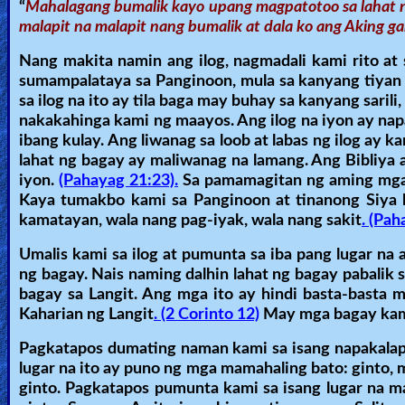
“
Mahalagang bumalik kayo upang magpatotoo sa lahat n
Heaven
malapit na malapit nang bumalik at dala ko ang Aking ga
Nang makita namin ang ilog, nagmadali kami rito at
sumampalataya sa Panginoon, mula sa kanyang tiyan 
Hell
sa ilog na ito ay tila baga may buhay sa kanyang sarili
nakakahinga kami ng maayos. Ang ilog na iyon ay napa
ibang kulay. Ang liwanag sa loob at labas ng ilog ay 
Prayer
lahat ng bagay ay maliwanag na lamang. Ang Bibliya 
iyon.
(Pahayag 21:23).
Sa pamamagitan ng aming mga k
Kaya tumakbo kami sa Panginoon at tinanong Siya 
kamatayan, wala nang pag-iyak, wala nang sakit
. (Pah
Bible/Study
Umalis kami sa ilog at pumunta sa iba pang lugar n
ng bagay. Nais naming dalhin lahat ng bagay pabali
Jesus
bagay sa Langit. Ang mga ito ay hindi basta-basta 
Kaharian ng Langit
. (2 Corinto 12)
May mga bagay kami
Pagkatapos dumating naman kami sa isang napakalap
Warfare
lugar na ito ay puno ng mga mamahaling bato: ginto, 
ginto. Pagkatapos pumunta kami sa isang lugar na ma