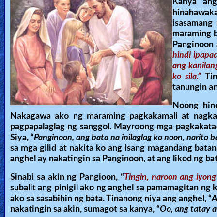
Kanya ang
hinahawakan
isasamang 
maraming b
Panginoon a
hindi ipapa
ang kanilan
ko sila.”
Ti
tanungin a
Noong hind
Nakagawa ako ng maraming pagkakamali at nagkasa
pagpapalaglag ng sanggol. Mayroong mga pagkakatao
Siya, “
Panginoon, ang bata na inilaglag ko noon, narito b
sa mga gilid at nakita ko ang isang magandang batan
anghel ay nakatingin sa Panginoon, at ang likod ng ba
Sinabi sa akin ng Pangioon, “
Tingin, naroon ang iyong
subalit ang pinigil ako ng anghel sa pamamagitan ng
ako sa sasabihin ng bata. Tinanong niya ang anghel, “
A
nakatingin sa akin, sumagot sa kanya, “
Oo, ang tatay 