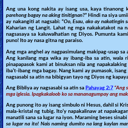
🎞
Ang una kong nakita ay isang usa, kaya tinanong k
parehong bagay na aking tinitignan
?” Hindi na siya um
Kids
ay nakangiti at nagsabi: “
Oo, Esau, ako ay nakatingin s
Videos
Kaharian ng Langit. Lahat ng mga nakakatakot na n
nagsasaya sa kaluwalhatian ng Diyos. Pumunta kami 
puno! Ito ay nasa gitna ng paraiso.
🎞
Ang mga anghel ay nagpasimulang makipag-usap sa am
Worship
Ang kanilang mga wika ay ibang-iba sa atin, wala
Music
pinapapasok kami at binuksan nila ang napakalaking
iba’t-ibang mga bagay. Nang kami ay pumasok, isang
🎞
nagsasabi sa atin na bibigyan tayo ng Diyos ng kapay
Vids
Ang Bibliya ay nagsasabi sa atin sa
Pahayag 2:7
“Ang s
mga iglesia. Ipagkakaloob ko sa mananagumpay ang makak
for
New
Ang punong ito ay isang simbulo ni Hesus, dahil si Kr
mala-kristal ng tubig. Ito’y napakalinaw at napakag
Believers
manatili sana sa lugar na iyon. Maraming beses sinab
sa lugar na ito! Nais naming dumito na lang kaylan m