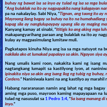
buhay ng bawat isa sa inyo ay tulad ng isa sa mga bulak
“
Ang bulaklak na ito ay nagpapakita nang kalagayan nang
pa na nakalaylay. Sabi Niya, “
Tignan, ang taong ito ay 
Mayroong ilang bagay sa buhay na ito na humahadlang sa
kapag sila ay nanglulupaypay upang sila ay maging ma
Kanyang kamay at sinabi, “
Ititigis ko ang aking mga luh
makapangyarihang paraan ang bulaklak na ito ay nag
kulay ay magpasimulang lumitaw muli.
Pagkatapos kinuha Niya ang isa sa mga natuyot na bula
nakilala ako at lumakad papalayo sa akin. Ngayon siya ay
Nang umalis kami roon, nakakita kami ng isang m
nagtangkang lumapit sa kastilyong iyon, at naniniw
ipinakita niya sa akin ang isang ilog ng tubig ng buhay
Cordero.
” Naniniwala kami na ang kastilyo ay marahil 
Habang nararanasan namin ang lahat ng mga bagay na
aming mga puso, mayroon kaming mapayapaan na lu
tulad ng nasusulat sa
1 Pedro 1:4,
“
Sa isang manang di n
inyo.
”