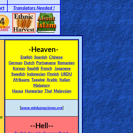
rt
Translators Needed !
-Heaven-
English
Spanish
Chinese
German
Dutch
Portuguese
Romanian
Korean
Swahili
French
Japanese
Swedish
Indonesian
Finnish
URDU
Afrikaans
Tagalog
Arabic
Italian
Malagasy
Hausa
Hungarian
Thai
Malaysian
[
www.minluznaciones.org
]
ta
--Hell--