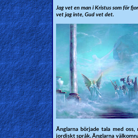
Jag vet en man i Kristus som för fj
🎞
vet jag inte, Gud vet det.
Kids
Videos
🎞
Worship
Music
🎞
Vids
for
New
Believers
Änglarna började tala med oss, 
jordiskt språk. Änglarna välkomn