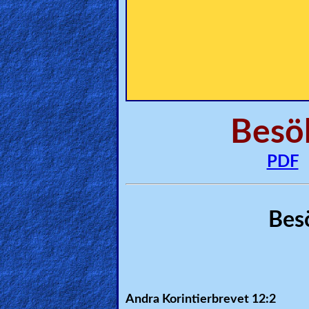
🎞
Bible
Movies
🎞
Gospel
Besö
Videos
PDF
🎞
Godly
Movies
Bes
🎞
CBN
Videos
Andra Korintierbrevet 12:2