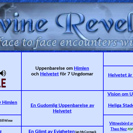
Uppenbarelse om
Himlen
och
Helvetet
för 7 Ungdomar
Helvetet är 
Vision om U
v Himlen
En Gudomlig Uppenbarelse av
Heliga Stad
Helvetet
Bill Wiese
Vittnesbörd a
Theo Nez
PDF
g
En Glimt av Evigheten
Ian McCormack