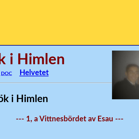
k i Himlen
Helvetet
DOC
ök i Himlen
--- 1, a Vittnesbördet av Esau ---