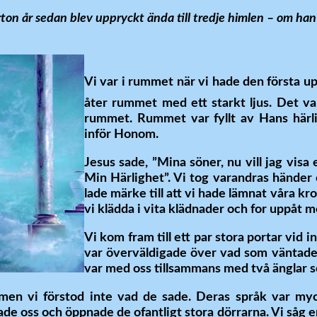
orton år sedan blev uppryckt ända till tredje himlen – om han
Vi var i rummet när vi hade den första u
åter rummet med ett starkt ljus. Det var
rummet. Rummet var fyllt av Hans härli
inför Honom.
Jesus sade
, ”Mina söner, nu vill jag visa 
Min Härlighet”.
Vi tog varandras händer o
lade märke till att vi hade lämnat våra kr
vi klädda i vita klädnader och for uppåt
Vi kom fram till ett par stora portar vid 
var överväldigade över vad som väntade
var med oss tillsammans med två änglar s
men vi förstod inte vad de sade. Deras språk var myck
ade oss och öppnade de ofantligt stora dörrarna. Vi såg 