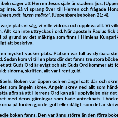
. Bibeln säger att Herren Jesus själv är stadens ljus. (Up
dog inte. Så vi sprang över till Herren och frågade H
 ingen gråt, ingen smärta”.
(Uppenbarelseboken 21: 4).
varje plats vi såg, vi ville vidröra och uppleva allt. Vi v
n. Allt kan inte uttryckas i ord. När aposteln Paulus fic
 på grund av det mäktiga som finns i Himlens Kungarike
igt att beskriva.
 en mycket vacker plats. Platsen var full av dyrbara st
. Sedan kom vi till en plats där det fanns tre stora böck
 det att Guds Ord är evigt och att Guds Ord kommer att förb
d; sidorna, skriften, allt var i rent guld.
ibeln. Boken var öppen och en ängel satt där och skr
 det som ängeln skrev. Ängeln skrev ned allt som hände
etta görs så att Herrens Ord kan gå i uppfyllelse när det
ghet med deras gärningar som hade antecknats i böcke
rna på Jorden gjorde, gott eller dåligt, som det är skriv
 tredje boken fanns. Den var ännu större än den förra bo