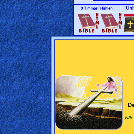
🎞
Uni
8 Timmar i Himlen
Jewish
Stories
🎞
X-
Witch
🎞
X-
Muslim
De
MP3
När 
Bible