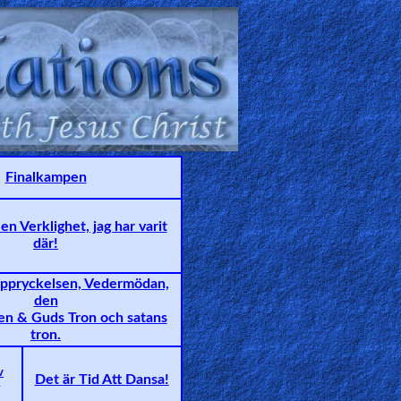
Finalkampen
en Verklighet, jag har varit
där!
ppryckelsen, Vedermödan,
den
en & Guds Tron och satans
tron.
v
Det är Tid Att Dansa!