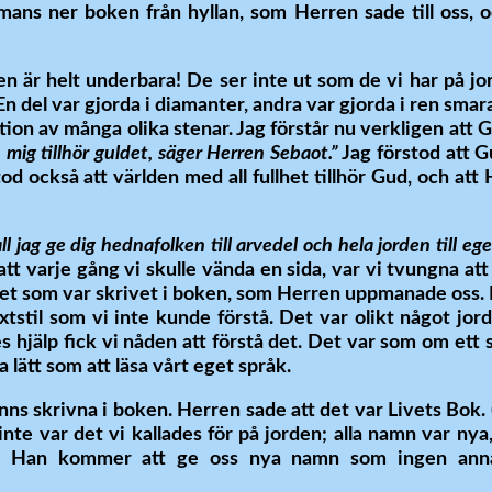
mmans ner boken från hyllan, som Herren sade till oss, 
en är helt underbara! De ser inte ut som de vi har på jo
 En del var gjorda i diamanter, andra var gjorda i ren smar
ion av många olika stenar. Jag förstår nu verkligen att Gu
h mig tillhör guldet, säger Herren Sebaot.”
Jag förstod att G
od också att världen med all fullhet tillhör Gud, och att 
ll jag ge dig hednafolken till arvedel och hela jorden till e
att varje gång vi skulle vända en sida, var vi tvungna at
det som var skrivet i boken, som Herren uppmanade oss. Fö
xtstil som vi inte kunde förstå. Det var olikt något jor
hjälp fick vi nåden att förstå det. Det var som om ett s
ka lätt som att läsa vårt eget språk.
fanns skrivna i boken. Herren sade att det var Livets Bok.
inte var det vi kallades för på jorden; alla namn var n
att Han kommer att ge oss nya namn som ingen ann