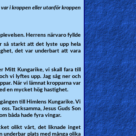
 var i kroppen eller utanför kroppen
pplevelsen. Herrens närvaro fyllde
 så starkt att det lyste upp hela
ghet, det var underbart att vara
er Mitt Kungarike, vi skall fara till
ch vi lyftes upp. Jag såg ner och
oppar. När vi lämnat kropparna var
 med en mycket hög hastighet.
ingången till Himlens Kungarike. Vi
 oss. Tacksamma, Jesus Guds Son
om båda hade fyra vingar.
et olikt vårt, det liknade inget
en underbar plats med många olika