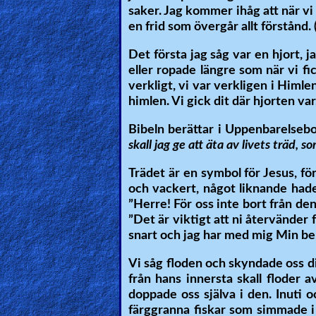
saker. Jag kommer ihåg att när vi
Heaven
en frid som övergår allt förstånd. 
Det första jag såg var en hjort, 
Hell
eller ropade längre som när vi fic
verkligt, vi var verkligen i Himle
himlen. Vi gick dit där hjorten va
Prayer
Bibeln berättar i Uppenbarelseb
skall jag ge att äta av livets träd, s
Trädet är en symbol för Jesus, för
Bible/Study
och vackert, något liknande hade v
”Herre! För oss inte bort från denna
”Det är viktigt att ni återvänder 
Jesus
snart och jag har med mig Min be
Vi såg floden och skyndade oss di
från hans innersta skall floder a
Warfare
doppade oss själva i den. Inuti
färggranna fiskar som simmade i d