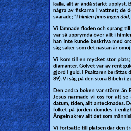
källa, allt är ändå starkt upplyst
Revelations
några av fiskarna i vattnet; de 
svarade; ”
I himlen finns ingen död,
Vi lämnade floden och sprang till 
Testimonies
var så upprymda över allt i himle
han inte kunde beskriva med ord
såg saker som det nästan är omöjl
Evangelism
Vi kom till en mycket stor plats;
diamanter. Golvet var av rent guld
gjord i guld. I Psaltaren berättas
Documentaries
89). Vi såg på den stora Bibeln i gul
Den andra boken var större än B
Islam
Jesus närmade vi oss för att se
datum, tiden, allt antecknades. D
folket på jorden dömdes i enli
Ängeln skrev allt det som människo
Other
Vi fortsatte till platsen där den