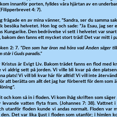
 kom innanför porten, fylldes våra hjärtan av en underbar 
(Filipperbrevet 4: 7).
jag frågade en av mina vänner, ”Sandra, ser du samma sak
k besöka helvetet. Hon log och sade: ”Ja Esau, jag ser en
ns Kungarike. Den bedrövelse vi sett i helvetet var snart
r, bakom den fanns ett mycket stort träd! Det var mitt i p
oken 2: 7.
”Den som har öron må höra vad Anden säger till
om står i Guds paradis.”
 Kristus är Evigt Liv. Bakom trädet fanns en flod med kri
i aldrig sett på jorden. Vi ville bli kvar på den platsen
 plats! Vi vill bli kvar här för alltid! Vi vill inte återvä
för att berätta om allt det jag har förberett för dem som 
löning”.
t och kom så in i floden. Vi kom ihåg skriften som säger
v levande vatten flyta fram. (Johannes 7: 38). Vattnet i 
 och utanför floden kunde vi andas normalt. Floden var
en. Det var lika ljust i floden som utanför; i himlen k