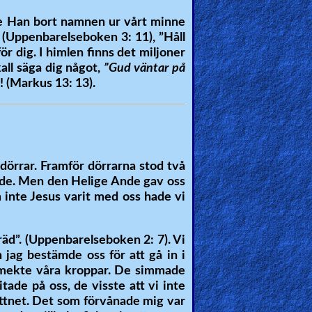
ade Han bort namnen ur vårt minne
, (Uppenbarelseboken 3: 11), ”Håll
ör dig. I himlen finns det miljoner
all säga dig något,
”Gud väntar på
! (Markus 13: 13).
dörrar. Framför dörrarna stod två
sade. Men den Helige Ande gav oss
 inte Jesus varit med oss hade vi
Träd”. (Uppenbarelseboken 2: 7). Vi
h jag bestämde oss för att gå in i
smekte våra kroppar. De simmade
tade på oss, de visste att vi inte
vattnet. Det som förvånade mig var