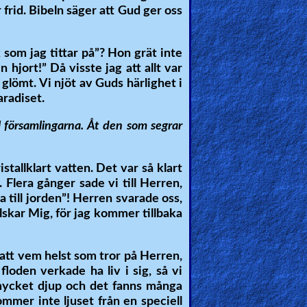
frid. Bibeln säger att Gud ger oss
 som jag tittar på”? Hon grät inte
 hjort!” Då visste jag att allt var
 glömt. Vi njöt av Guds härlighet i
aradiset.
 församlingarna. Åt den som segrar
stallklart vatten. Det var så klart
. Flera gånger sade vi till Herren,
nda till jorden”! Herren svarade oss,
älskar Mig, för jag kommer tillbaka
 att vem helst som tror på Herren,
floden verkade ha liv i sig, så vi
 mycket djup och det fanns många
ommer inte ljuset från en speciell