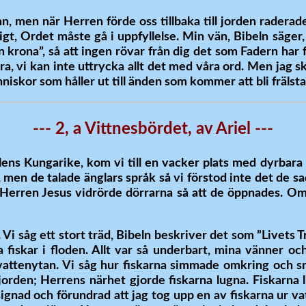
mn, men när Herren förde oss tillbaka till jorden rader
gt, Ordet måste gå i uppfyllelse. Min vän, Bibeln säger
in krona”, så att ingen rövar från dig det som Fadern har f
ra, vi kan inte uttrycka allt det med våra ord. Men jag sk
skor som håller ut till änden som kommer att bli frälsta
--- 2, a Vittnesbördet, av Ariel ---
ens Kungarike, kom vi till en vacker plats med dyrbara 
, men de talade änglars språk så vi förstod inte det de 
Herren Jesus vidrörde dörrarna så att de öppnades. Om
. Vi såg ett stort träd, Bibeln beskriver det som ”Livets 
 fiskar i floden. Allt var så underbart, mina vänner oc
 vattenytan. Vi såg hur fiskarna simmade omkring och 
orden; Herrens närhet gjorde fiskarna lugna. Fiskarna li
signad och förundrad att jag tog upp en av fiskarna ur 