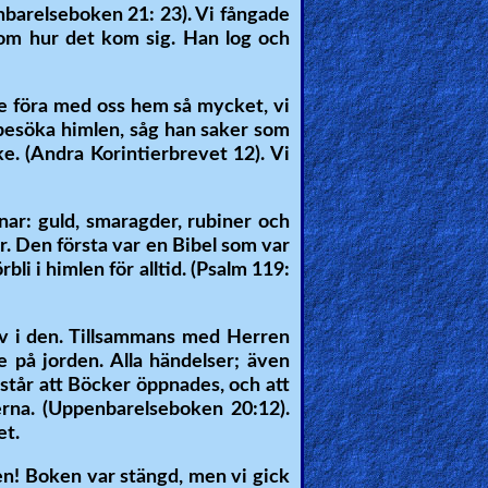
penbarelseboken 21: 23). Vi fångade
onom hur det kom sig. Han log och
ille föra med oss hem så mycket, vi
k besöka himlen, såg han saker som
. (Andra Korintierbrevet 12). Vi
enar: guld, smaragder, rubiner och
er. Den första var en Bibel som var
li i himlen för alltid. (Psalm 119:
ev i den. Tillsammans med Herren
 på jorden. Alla händelser; även
 står att Böcker öppnades, och att
rna. (Uppenbarelseboken 20:12).
et.
ken! Boken var stängd, men vi gick