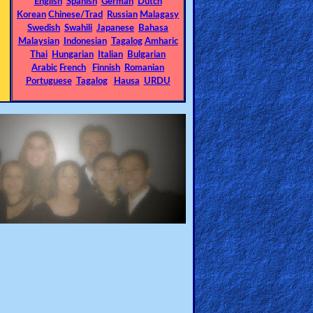
English
Spanish
German
Dutch
Korean
Chinese/Trad
Russian
Malagasy
Swedish
Swahili
Japanese
Bahasa
Malaysian
Indonesian
Tagalog
Amharic
Thai
Hungarian
Italian
Bulgarian
Arabic
French
Finnish
Romanian
Portuguese
Tagalog
Hausa
URDU