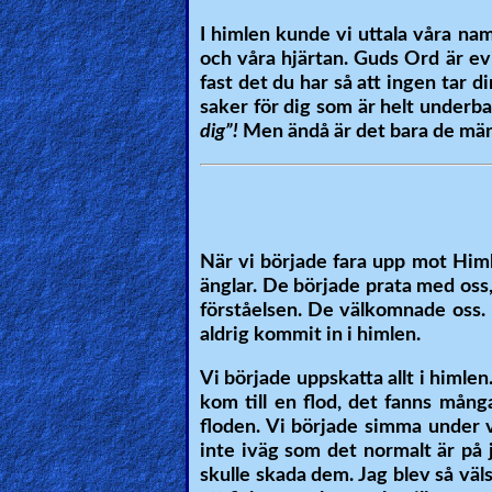
I himlen kunde vi uttala våra na
Ask
och våra hjärtan. Guds Ord är evi
AI
fast det du har så att ingen tar d
saker för dig som är helt underba
Bible
dig”!
Men ändå är det bara de männi
Questions
Something
Funny...
När vi började fara upp mot Himl
2nd
änglar. De började prata med oss
förståelsen. De välkomnade oss. 
Page,
aldrig kommit in i himlen.
Older
Material
Vi började uppskatta allt i himlen
kom till en flod, det fanns många
floden. Vi började simma under
inte iväg som det normalt är på j
×
skulle skada dem. Jag blev så väl