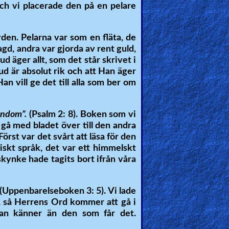
och vi placerade den på en pelare
rden. Pelarna var som en fläta, de
agd, andra var gjorda av rent guld,
d äger allt, som det står skrivet i
ud är absolut rik och att Han äger
Han vill ge det till alla som ber om
gendom”.
(Psalm 2: 8). Boken som vi
t gå med bladet över till den andra
rst var det svårt att läsa för den
diskt språk, det var ett himmelskt
kynke hade tagits bort ifrån våra
 (Uppenbarelseboken 3: 5). Vi lade
ya, så Herrens Ord kommer att gå i
an känner än den som får det.