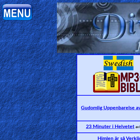
Home:
Mobile
Home: Original Style
ðŸ”
Search
Site
🎞
Gudomlig Uppenbarelse a
Christian
23 Minuter i Helvetet
av 
Netflix
Himlen är så Verkli