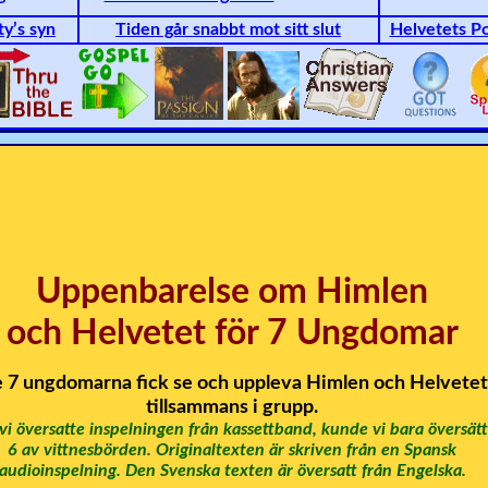
ty’s syn
Tiden går snabbt mot sitt slut
Helvetets Po
Uppenbarelse om Himlen
och Helvetet för 7 Ungdomar
 7 ungdomarna fick se och uppleva Himlen och Helvetet
tillsammans i grupp.
vi översatte inspelningen från kassettband, kunde vi bara översät
6 av vittnesbörden. Originaltexten är skriven från en Spansk
audioinspelning. Den Svenska texten är översatt från Engelska.