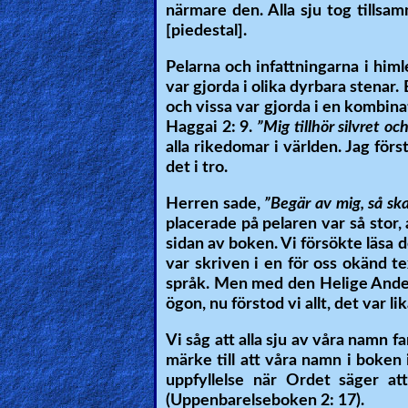
närmare den. Alla sju tog tillsa
Other
[piedestal].
Languages
Pelarna och infattningarna i himl
var gjorda i olika dyrbara stenar.
och vissa var gjorda i en kombinat
Contact/Feedback/Donate
Haggai 2: 9.
”Mig tillhör silvret oc
alla rikedomar i världen. Jag först
det i tro.
Follow
Herren sade,
”Begär av mig, så ska
us
placerade på pelaren var så stor, 
Social
sidan av boken. Vi försökte läsa 
Media
var skriven i en för oss okänd te
språk. Men med den Helige Andes 
ögon, nu förstod vi allt, det var li
PDF
Books
Vi såg att alla sju av våra namn 
märke till att våra namn i boken 
Random
uppfyllelse när Ordet säger 
(Uppenbarelseboken 2: 17).
Video