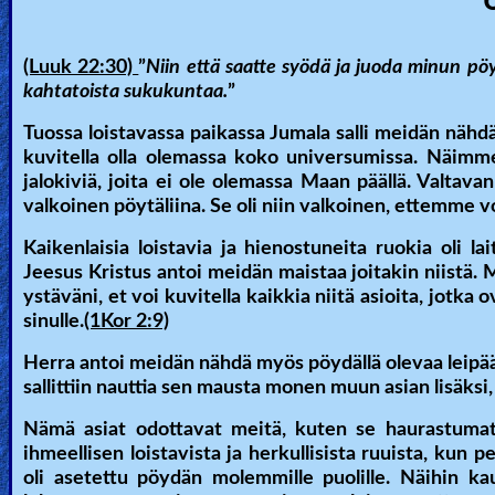
(Luuk 22:30)
”
Niin että saatte syödä ja juoda minun pöy
kahtatoista sukukuntaa.
”
Tuossa loistavassa paikassa Jumala salli meidän näh
kuvitella olla olemassa koko universumissa. Näimme 
jalokiviä, joita ei ole olemassa Maan päällä. Valtavan 
valkoinen pöytäliina. Se oli niin valkoinen, ettemme 
Kaikenlaisia loistavia ja hienostuneita ruokia oli la
Jeesus Kristus antoi meidän maistaa joitakin niistä. M
ystäväni, et voi kuvitella kaikkia niitä asioita, jotk
sinulle.
(1Kor 2:9)
Herra antoi meidän nähdä myös pöydällä olevaa leipää,
sallittiin nauttia sen mausta monen muun asian lisäksi, 
Nämä asiat odottavat meitä, kuten se haurastumat
ihmeellisen loistavista ja herkullisista ruuista, kun
oli asetettu pöydän molemmille puolille. Näihin kau