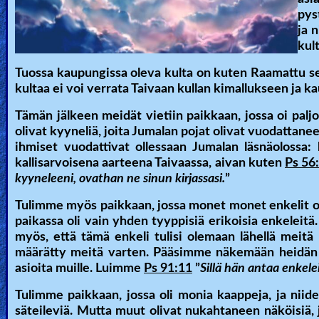
pys
ja 
kul
Tuossa kaupungissa oleva kulta on kuten Raamattu sen
kultaa ei voi verrata Taivaan kullan kimallukseen ja k
Tämän jälkeen meidät vietiin paikkaan, jossa oi paljon
olivat kyyneliä, joita Jumalan pojat olivat vuodattanee
ihmiset vuodattivat ollessaan Jumalan läsnäolossa:
kallisarvoisena aarteena Taivaassa, aivan kuten
Ps 56
kyyneleeni, ovathan ne sinun kirjassasi.
”
Tulimme myös paikkaan, jossa monet monet enkelit ol
paikassa oli vain yhden tyyppisiä erikoisia enkeleitä.
myös, että tämä enkeli tulisi olemaan lähellä meitä
määrätty meitä varten. Pääsimme näkemään heidän pi
asioita muille. Luimme
Ps 91:11
”
Sillä hän antaa enkeleil
Tulimme paikkaan, jossa oli monia kaappeja, ja niiden
säteileviä. Mutta muut olivat nukahtaneen näköisiä,