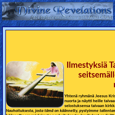
Home:
Mobile
Home: Original Style
ðŸ”
Ilmestyksiä T
Search
seitsemäll
Site
🎞
Yhtenä ryhmänä Jeesus Kris
Christian
nuorta ja näytti heille taiv
Netflix
selostuksensa taivaan kirkk
Nauhoituksesta, josta tämä on käännetty, pystyimme tallentam