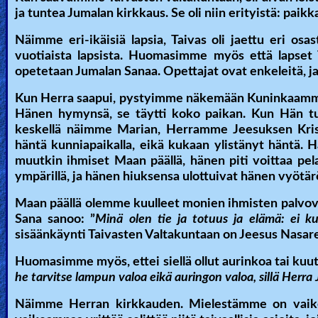
ja tuntea Jumalan kirkkaus. Se oli niin erityistä: paikka,
Näimme eri-ikäisiä lapsia, Taivas oli jaettu eri osa
vuotiaista lapsista. Huomasimme myös että lapset Ta
opetetaan Jumalan Sanaa. Opettajat ovat enkeleitä, ja o
Kun Herra saapui, pystyimme näkemään Kuninkaamm
Hänen hymynsä, se täytti koko paikan. Kun Hän tul
keskellä näimme Marian, Herramme Jeesuksen Kris
häntä kunniapaikalla, eikä kukaan ylistänyt häntä. 
muutkin ihmiset Maan päällä, hänen piti voittaa pel
ympärillä, ja hänen hiuksensa ulottuivat hänen vyötär
Maan päällä olemme kuulleet monien ihmisten palvova
Sana sanoo: ”
Minä olen tie ja totuus ja elämä: ei k
sisäänkäynti Taivasten Valtakuntaan on Jeesus Nasare
Huomasimme myös, ettei siellä ollut aurinkoa tai kuu
he tarvitse lampun valoa eikä auringon valoa, sillä Herra J
Näimme Herran kirkkauden. Mielestämme on vaikea 