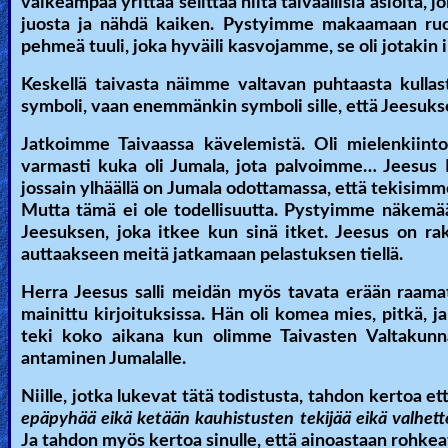
vaikeampaa yrittää selittää niitä taivaallisia asioita
juosta ja nähdä kaiken. Pystyimme makaamaan ruoh
pehmeä tuuli, joka hyväili kasvojamme, se oli jotakin 
Keskellä taivasta näimme valtavan puhtaasta kulla
symboli, vaan enemmänkin symboli sille, että Jeesuks
Jatkoimme Taivaassa kävelemistä. Oli mielenkiinto
varmasti kuka oli Jumala, jota palvoimme… Jeesus N
jossain ylhäällä on Jumala odottamassa, että tekisimme
Mutta tämä ei ole todellisuutta. Pystyimme näkemää
Jeesuksen, joka itkee kun sinä itket. Jeesus on r
auttaakseen meitä jatkamaan pelastuksen tiellä.
Herra Jeesus salli meidän myös tavata erään raama
mainittu kirjoituksissa. Hän oli komea mies, pitkä, 
teki koko aikana kun olimme Taivasten Valtakunna
antaminen Jumalalle.
Niille, jotka lukevat tätä todistusta, tahdon kertoa 
epäpyhää eikä ketään kauhistusten tekijää eikä valhettel
Ja tahdon myös kertoa sinulle, että ainoastaan rohke