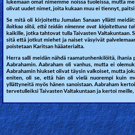
lukemaan omat nimemme noissa tuoleissa, mutta me
olivat uudet nimet, joita kukaan muu ei tiennyt, paits
Se mitä oli kirjoitettu Jumalan Sanaan yllätti meidät:
iloitkaa siitä, että teidän nimenne ovat kirjoitettuna tai
kaikille, jotka tahtovat tulla Taivasten Valtakuntaan. S
sitä että jotkut miehet ja naiset väsyivät palvelemaan
poistetaan Karitsan hääaterialta.
Herra salli meidän nähdä raamatunhenkilöitä, ihani
Aabrahamin. Aabraham oli vanhus, mutta ei olemukse
Aabrahamin hiukset olivat täysin valkoiset, mutta joka
eniten, oli se, että hän oli vielä nuorempi kui
yllättyneitä myös hänen sanoistaan. Aabraham kertoi
tervetulleiksi Taivasten Valtakuntaan ja kertoi meille,