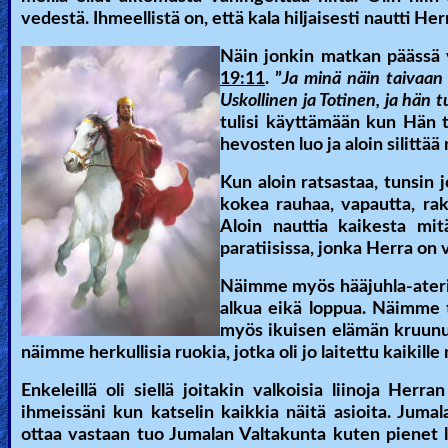
vedestä. Ihmeellistä on, että kala hiljaisesti nautti He
Ask
Näin jonkin matkan päässä v
AI
19:11
. ”
Ja minä näin taivaan 
Uskollinen ja Totinen, ja hän 
Bible
tulisi käyttämään kun Hän
Questions
hevosten luo ja aloin silittää
Something
Kun aloin ratsastaa, tunsin 
kokea rauhaa, vapautta, rak
Funny...
Aloin nauttia kaikesta mit
paratiisissa, jonka Herra on 
2nd
Page,
Näimme myös hääjuhla-ateriapö
alkua eikä loppua. Näimme tuo
Older
myös ikuisen elämän kruunut
Material
näimme herkullisia ruokia, jotka oli jo laitettu kaikille
Enkeleillä oli siellä joitakin valkoisia liinoja Herr
ihmeissäni kun katselin kaikkia näitä asioita. Juma
×
ottaa vastaan tuo Jumalan Valtakunta kuten pienet 