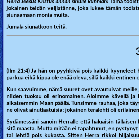
Herra Jeesus Kristus annan sinulle kunnian!
Tämä todistu
jokainen teidän veljistänne, joka lukee tämän todis
siunaamaan monia muita.
Jumala siunatkoon teitä.
(Ilm 21:4)
Ja hän on pyyhkivä pois kaikki kyyneleet h
parkua eikä kipua ole enää oleva, sillä kaikki entinen
Kun saavuimme, nämä suuret ovet avautuivat meille, j
niiden tuoksu oli erinomainen. Aloimme kävellä ja 
aikaisemmin Maan päällä. Tunsimme rauhaa, joka tä
ne olivat ainutlaatuisia; jokainen terälehti oli erilainen,
Sydämessäni sanoin Herralle että haluaisin tällaisen
sitä maasta. Mutta mitään ei tapahtunut, en pystyny
tai lehtiä pois kukasta. Sitten Herra rikkoi hiljais