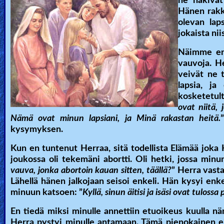
he näkivät
Hänen rakka
olevan lap
jokaista nii
Näimme enk
vauvoja. He
veivät ne 
lapsia, ja
kosketetult
ovat niitä,
Nämä ovat minun lapsiani, ja Minä rakastan heitä.
kysymyksen.
Kun en tuntenut Herraa, sitä todellista Elämää joka 
joukossa oli tekemäni abortti. Oli hetki, jossa minu
vauva, jonka abortoin kauan sitten, täällä?
” Herra vasta
Lähellä hänen jalkojaan seisoi enkeli. Hän kysyi enkel
minuun katsoen: ”
Kyllä, sinun äitisi ja isäsi ovat tulossa 
En tiedä miksi minulle annettiin etuoikeus kuulla nä
Herra pystyi minulle antamaan. Tämä pienokainen ei