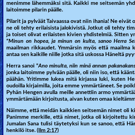
menimme lähemmäksi sitä. Kaikki me seitsemän yhdes
Revelations
laitoimme pilarin päälle.
Pilarit ja pylväät Taivaassa ovat niin ihania! Ne eivät
ne oli tehty erilaisista jalokivistä. Jotkut oli tehty t
Testimonies
ja toiset olivat erilaisten kivien yhdistelmiä. Sitte
”
Minun on hopea, ja minun on kulta, sanoo Herra Se
maailman rikkaudet. Ymmärsin myös että maailma k
Evangelism
antaa sen kaikille niille jotka sitä uskossa Häneltä pyy
Herra sanoi ”
Ano minulta, niin minä annan pakanakansa
jonka laitoimme pylvään päälle, oli niin iso, että kää
Documentaries
päähän. Yritimme lukea mitä kirjassa luki, kuten Herr
oudoilla kirjaimilla, joita emme ymmärtäneet. Se poikke
Pyhän Hengen avulla meille annettiin armo ymmärtää s
Islam
ymmärtämään kirjoitusta, aivan kuten omaa kieltämm
Näimme, että meidän kaikkien seitsemän nimet oli kirjo
Panimme merkille, että nimet, jotka oli kirjoitettu k
Other
Jumalan Sana tulisi täytetyksi kun se sanoo, että H
henkilö itse.
(Ilm 2:17)