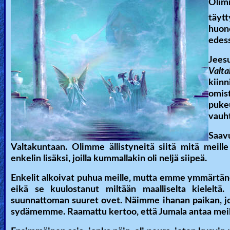
🎞
Olim
täytt
Bible
huon
Movies
edes
Jees
🎞
Valt
Gospel
kiinn
omi
Videos
pukeu
vauht
🎞
Saav
Godly
Valtakuntaan. Olimme ällistyneitä siitä mitä mei
Movies
enkelin lisäksi, joilla kummallakin oli neljä siipeä.
Enkelit alkoivat puhua meille, mutta emme ymmärtänee
🎞
eikä se kuulostanut miltään maalliselta kieleltä
suunnattoman suuret ovet. Näimme ihanan paikan, jossa
CBN
sydämemme. Raamattu kertoo, että Jumala antaa meil
Videos