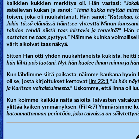
kaikkien kukkien merkitys oli. Hän vastasi:
”
Joka
säteilevän kukan ja sanoi:
”
Tämä kukka näyttää miss
toisen, joka oli nuukahtanut. Hän sanoi:
”
Katsokaa, tä
Jokin tässä elämässä häiritsee yhteyttä Minun kanssani
tahdon tehdä niistä taas loistavia ja terveitä?
”
Hän o
nostatan ne taas pystyyn.
”
Näimme kuinka voimallisella
värit alkoivat taas näkyä.
Sitten Hän otti yhden nuukahtaneista kukista, heitti 
hän lähti pois luotani. Nyt hän kuolee ilman minua ja hä
Kun lähdimme siitä paikasta, näimme kaukana hyvin ka
oli se, josta kirjoitukset kertovat
Ilm 22:1
”
Ja hän näyt
ja Karitsan valtaistuimesta.
” Uskomme, että linna oli luu
Kun koimme kaikkia näitä asioita Taivasten valtakunna
ylittää kaiken ymmärryksen.
(Fil 4:7)
Ymmärsimme kut
katoamattomaan perintöön, joka taivaissa on säilytettynä