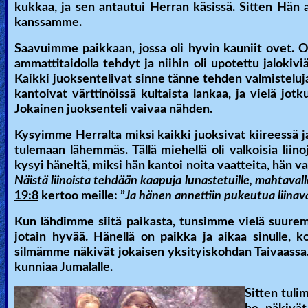
kukkaa, ja sen antautui Herran käsissä. Sitten Hän 
kanssamme.
Saavuimme paikkaan, jossa oli hyvin kauniit ovet. Ove
ammattitaidolla tehdyt ja niihin oli upotettu jaloki
Kaikki juoksentelivat sinne tänne tehden valmisteluja.
kantoivat värttinöissä kultaista lankaa, ja vielä jotkut
Jokainen juoksenteli vaivaa nähden.
Kysyimme Herralta miksi kaikki juoksivat kiireessä ja
tulemaan lähemmäs. Tällä miehellä oli valkoisia liino
kysyi häneltä, miksi hän kantoi noita vaatteita, hän va
Näistä liinoista tehdään kaapuja lunastetuille, mahtaval
19:8
kertoo meille: ”
Ja hänen annettiin pukeutua liinav
Kun lähdimme siitä paikasta, tunsimme vielä suuremp
jotain hyvää. Hänellä on paikka ja aikaa sinulle, k
silmämme näkivät jokaisen yksityiskohdan Taivaassa. J
kunniaa Jumalalle.
Sitten tuli