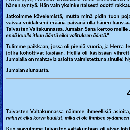
hänen syntyä. Hän vain yksinkertaisesti odotti rakkau
Jatkoimme kävelemistä, mutta minä pidin tuon poj
vaivaa voidakseni eräänä päivänä olla hänen kanssa
Taivasten Valtakunnassa. Jumalan Sana kertoo meille
enää kuulla itkun ääntä eikä valituksen ääntä.
”
Tulimme paikkaan, jossa oli pieniä vuoria, ja Herra J
jotka kohottivat käsiään. Heillä oli käsissään vihreit
Jumalalla on mahtavia asioita valmistettuna sinulle! N
Jumalan siunausta.
Taivasten Valtakunnassa näimme ihmeellisiä asioita
nähnyt eikä korva kuullut, mikä ei ole ihmisen sydämeen 
Kun saavuimme Taivasten valtakuntaan, oli aivan loista