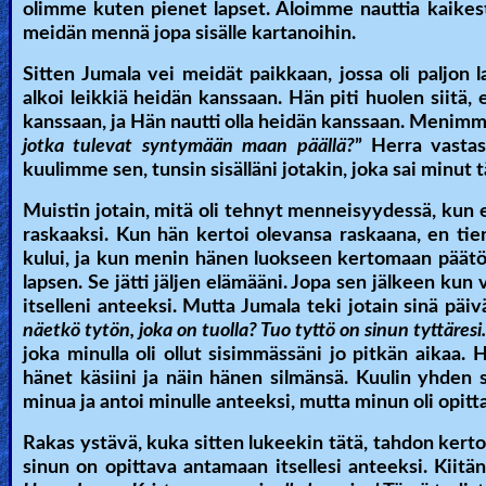
olimme kuten pienet lapset. Aloimme nauttia kaikesta
meidän mennä jopa sisälle kartanoihin.
Sitten Jumala vei meidät paikkaan, jossa oli paljon l
alkoi leikkiä heidän kanssaan. Hän piti huolen siitä, 
kanssaan, ja Hän nautti olla heidän kanssaan. Menimm
jotka tulevat syntymään maan päällä?
” Herra vasta
kuulimme sen, tunsin sisälläni jotakin, joka sai minut 
Muistin jotain, mitä oli tehnyt menneisyydessä, kun e
raskaaksi. Kun hän kertoi olevansa raskaana, en ti
kului, ja kun menin hänen luokseen kertomaan päätöks
lapsen. Se jätti jäljen elämääni. Jopa sen jälkeen kun
itselleni anteeksi. Mutta Jumala teki jotain sinä pä
näetkö tytön, joka on tuolla? Tuo tyttö on sinun tyttäresi.
joka minulla oli ollut sisimmässäni jo pitkän aikaa. H
hänet käsiini ja näin hänen silmänsä. Kuulin yhden 
minua ja antoi minulle anteeksi, mutta minun oli opitt
Rakas ystävä, kuka sitten lukeekin tätä, tahdon kertoa
sinun on opittava antamaan itsellesi anteeksi. Kiitä