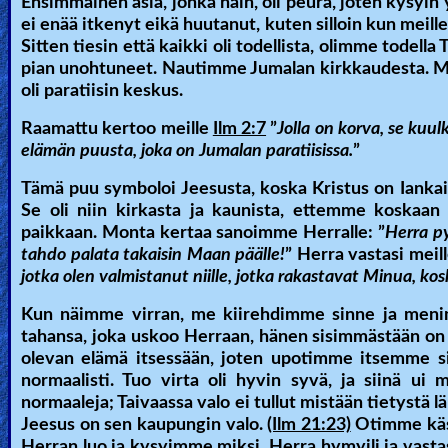
Ensimmäinen asia, jonka näin, oli peura, joten kysyin 
ei enää itkenyt eikä huutanut, kuten silloin kun meille
🎞
Sitten tiesin että kaikki oli todellista, olimme tode
Kids
pian unohtuneet. Nautimme Jumalan kirkkaudesta. Men
oli paratiisin keskus.
Videos
Raamattu kertoo meille
Ilm 2:7
”
Jolla on korva, se kuu
🎞
elämän puusta, joka on Jumalan paratiisissa.
”
Worship
Tämä puu symboloi Jeesusta, koska Kristus on Iankaikki
Se oli niin kirkasta ja kaunista, ettemme koskaan 
Music
paikkaan. Monta kertaa sanoimme Herralle: ”
Herra py
tahdo palata takaisin Maan päälle!
” Herra vastasi meill
🎞
jotka olen valmistanut niille, jotka rakastavat Minua, k
Vids
Kun näimme virran, me kiirehdimme sinne ja menimme
for
tahansa, joka uskoo Herraan, hänen sisimmästään on
olevan elämä itsessään, joten upotimme itsemme s
New
normaalisti. Tuo virta oli hyvin syvä, ja siinä ui 
Believers
normaaleja; Taivaassa valo ei tullut mistään tietystä l
Jeesus on sen kaupungin valo.
(Ilm 21:23)
Otimme käsi
Herran luo ja kysyimme miksi. Herra hymyili ja vastasi