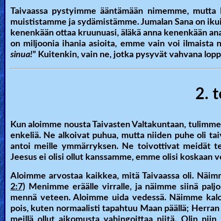
Taivaassa pystyimme ääntämään nimemme, mutta ku
Other
muististamme ja sydämistämme. Jumalan Sana on ikuin
Languages
kenenkään ottaa kruunuasi, äläkä anna kenenkään anasta
on miljoonia ihania asioita, emme vain voi ilmaista 
sinua!
” Kuitenkin, vain ne, jotka pysyvät vahvana lopp
Contact/Feedback/Donate
2. t
Follow
us
Social
Kun aloimme nousta Taivasten Valtakuntaan, tulimme k
Media
enkeliä. Ne alkoivat puhua, mutta niiden puhe oli 
antoi meille ymmärryksen. Ne toivottivat meidät ter
Jeesus ei olisi ollut kanssamme, emme olisi koskaan vo
PDF
Aloimme arvostaa kaikkea, mitä Taivaassa oli. Näi
Books
2:7)
Menimme eräälle virralle, ja näimme siinä paljon
mennä veteen. Aloimme uida vedessä. Näimme kaloj
Random
pois, kuten normaalisti tapahtuu Maan päällä; Herran lä
Video
meillä ollut aikomusta vahingoittaa niitä. Olin niin