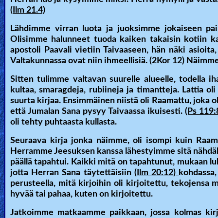
(Ilm 21.4)
Heaven
Lähdimme virran luota ja juoksimme jokaiseen pa
Olisimme halunneet tuoda kaiken takaisin kotiin 
Hell
apostoli Paavali vietiin Taivaaseen, hän näki asioit
Valtakunnassa ovat niin ihmeellisiä.
(2Kor 12)
Näimme a
Sitten tulimme valtavan suurelle alueelle, todella i
Prayer
kultaa, smaragdeja, rubiineja ja timantteja. Lattia o
suurta kirjaa. Ensimmäinen niistä oli Raamattu, joka o
että Jumalan Sana pysyy Taivaassa ikuisesti.
(Ps 119:
Bible/Study
oli tehty puhtaasta kullasta.
Seuraava kirja jonka näimme, oli isompi kuin Raamatt
Herramme Jeesuksen kanssa lähestyimme sitä nähdäksem
Jesus
päällä tapahtui. Kaikki mitä on tapahtunut, mukaan luk
jotta Herran Sana täytettäisiin
(Ilm 20:12)
kohdassa, 
perusteella, mitä kirjoihin oli kirjoitettu, tekojensa 
hyvää tai pahaa, kuten on kirjoitettu.
Warfare
Jatkoimme matkaamme paikkaan, jossa kolmas kirja ol