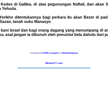
 Kedes di Galilea, di atas pegunungan Naftali, dan aka
n Yehuda.
erikho ditentukannya bagi perkara itu akan Bezer di pad
 Bazan, tanah suku Manasye.
la bani Israel dan bagi orang dagang yang menumpang di a
 asal jangan ia dibunuh oleh penuntut bela dahulu dari p
Created with
HTMLCompiler
by
BibleDatabase
Webnet77.com