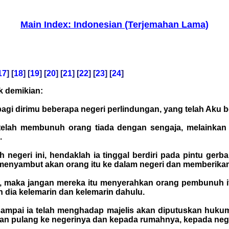
Main Index: Indonesian (Terjemahan Lama)
17
] [
18
] [
19
] [
20
] [
21
] [
22
] [
23
] [
24
]
k demikian:
h bagi dirimu beberapa negeri perlindungan, yang telah Ak
 telah membunuh orang tiada dengan sengaja, melainkan 
.
h negeri ini, hendaklah ia tinggal berdiri pada pintu ger
itu menyambut akan orang itu ke dalam negeri dan memberi
a, maka jangan mereka itu menyerahkan orang pembunuh i
 dia kelemarin dan kelemarin dahulu.
 sampai ia telah menghadap majelis akan diputuskan huk
an pulang ke negerinya dan kepada rumahnya, kepada negeri