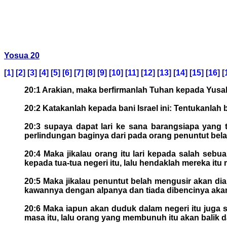
Yosua 20
[
1
] [
2
] [
3
] [
4
] [
5
] [
6
] [
7
] [
8
] [
9
] [
10
] [
11
] [
12
] [
13
] [
14
] [
15
] [
16
] [
20:1 Arakian, maka berfirmanlah Tuhan kepada Yusa
20:2 Katakanlah kepada bani Israel ini: Tentukanla
20:3 supaya dapat lari ke sana barangsiapa yang
perlindungan baginya dari pada orang penuntut bela
20:4 Maka jikalau orang itu lari kepada salah sebua
kepada tua-tua negeri itu, lalu hendaklah mereka 
20:5 Maka jikalau penuntut belah mengusir akan di
kawannya dengan alpanya dan tiada dibencinya akan
20:6 Maka iapun akan duduk dalam negeri itu juga
masa itu, lalu orang yang membunuh itu akan balik d