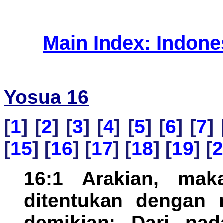
Main Index: Indon
Yosua 16
[
1
] [
2
] [
3
] [
4
] [
5
] [
6
] [
7
] 
[
15
] [
16
] [
17
] [
18
] [
19
] [
2
16:1 Arakian, mak
ditentukan dengan
demikian: Dari pa