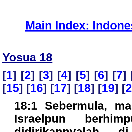
Main Index: Indon
Yosua 18
[
1
] [
2
] [
3
] [
4
] [
5
] [
6
] [
7
] 
[
15
] [
16
] [
17
] [
18
] [
19
] [
2
18:1 Sebermula, ma
Israelpun berhi
didirikannyalah