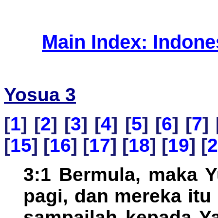
Main Index: Indon
Yosua 3
[
1
] [
2
] [
3
] [
4
] [
5
] [
6
] [
7
] 
[
15
] [
16
] [
17
] [
18
] [
19
] [
2
3:1 Bermula, maka Y
pagi, dan mereka itu 
sampailah kepada Ya