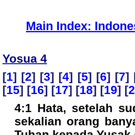
Main Index: Indon
Yosua 4
[
1
] [
2
] [
3
] [
4
] [
5
] [
6
] [
7
] 
[
15
] [
16
] [
17
] [
18
] [
19
] [
2
4:1 Hata, setelah s
sekalian orang bany
Tuhan kepada Yusak 