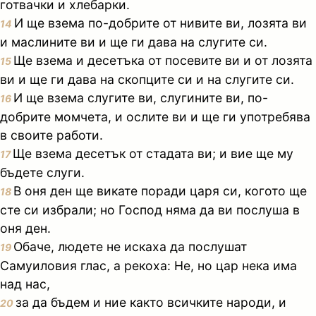
готвачки и хлебарки.
И ще взема по-добрите от нивите ви, лозята ви
14
и маслините ви и ще ги дава на слугите си.
Ще взема и десетъка от посевите ви и от лозята
15
ви и ще ги дава на скопците си и на слугите си.
И ще взема слугите ви, слугините ви, по-
16
добрите момчета, и ослите ви и ще ги употребява
в своите работи.
Ще взема десетък от стадата ви; и вие ще му
17
бъдете слуги.
В оня ден ще викате поради царя си, когото ще
18
сте си избрали; но Господ няма да ви послуша в
оня ден.
Обаче, людете не искаха да послушат
19
Самуиловия глас, а рекоха: Не, но цар нека има
над нас,
за да бъдем и ние както всичките народи, и
20