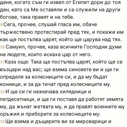
деня, когато съм ги извел от Египет дори до тоя
ден, като са Ме оставяли и са служили на други
богове, така правят и на тебе.
Сега, прочее, слушай гласа им, обаче
9
тържествено протестирай пред тях, и покажи им
как ще постъпва царят, който ще царува над тях.
Самуил, прочее, каза всичките Господни думи
10
на людете, които искаха цар от него.
Каза още: Така ще постъпва царят, който ще се
11
възцари над вас; ще взема синовете ви и ще ги
определя за колесниците си, и да му бъдат
конници, и за да тичат пред колесниците му.
И ще си ги назначава хилядници и
12
петдесетници, и ще ги поставя да работят земята
му, да жънат жетвата му, и да правят военните му
оръжия и приборите за колесниците му.
Ще взема и дъщерите ви за мироварици и
13