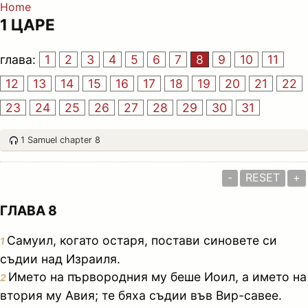
Home
1 ЦАРЕ
глава:
1
2
3
4
5
6
7
8
9
10
11
12
13
14
15
16
17
18
19
20
21
22
23
24
25
26
27
28
29
30
31
1 Samuel chapter 8
-
RESET
+
ГЛАВА 8
Самуил, когато остаря, постави синовете си
1
съдии над Израиля.
Името на първородния му беше Иоил, а името на
2
втория му Авия; те бяха съдии във Вир-савее.