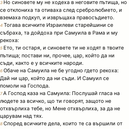
Но синовете му не ходеха в неговите пътища, но
3
се отклониха та отиваха след сребролюбието, и
вземаха подкуп, и извръщаха правосъдието.
Тогава всичките Израилеви старейшини се
4
събраха, та дойдоха при Самуила в Рама и му
рекоха:
Ето, ти остаря, и синовете ти не ходят в твоите
5
пътища; постави ни, прочее, цар, който да ни
съди, както е у всичките народи.
Обаче на Самуила не бе угодно гдето рекоха:
6
Дай ни цар, който да ни съди. И Самуил се
помоли на Господа.
А Господ каза на Самуила: Послушай гласа на
7
людете за всичко, що ти говорят, защото не
отхвърлиха тебе, но Мене отхвърлиха, за да не
царувам над тях.
Според всичките дела, които те са вършили от
8