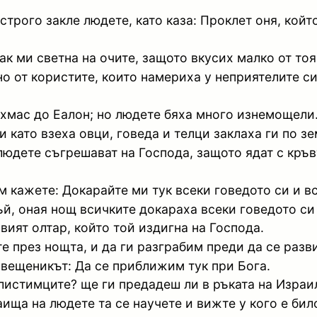
строго закле людете, като каза: Проклет оня, койт
ак ми светна на очите, защото вкусих малко от тоя
но от користите, които намериха у неприятелите с
ихмас до Еалон; но людете бяха много изнемощели
 като взеха овци, говеда и телци заклаха ги по зе
 людете съгрешават на Господа, защото ядат с кръв
 кажете: Докарайте ми тук всеки говедото си и все
ъй, оная нощ всичките докараха всеки говедото си 
вият олтар, който той издигна на Господа.
 през нощта, и да ги разграбим преди да се развид
свещеникът: Да се приближим тук при Бога.
илистимците? ще ги предадеш ли в ръката на Израил
аища на людете та се научете и вижте у кого е би