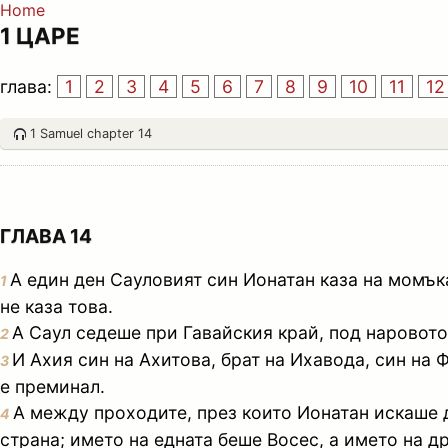
Home
1 ЦАРЕ
глава:
1
2
3
4
5
6
7
8
9
10
11
12
1 Samuel chapter 14
ГЛАВА 14
А един ден Сауловият син Ионатан каза на момъ
1
не каза това.
А Саул седеше при Гавайския край, под наровото
2
И Ахия син на Ахитова, брат на Ихавода, син на 
3
е преминал.
А между проходите, през които Ионатан искаше д
4
страна; името на едната беше Восес, а името на д