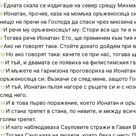
Едната скала се издигаше на север срещу Михмас
5
Ионатан, прочее, каза на момъка оръженосеца си
6
нищо не пречи на Господа да спаси чрез мнозина 
И рече му оръженосецът му: Стори все що ти е на
7
Тогава рече Ионатан: Ето, ще преминем към тия 
8
Ако ни говорят така: Стойте докато дойдем при в
9
Но ако говорят така: качете се при нас, тогава 
10
И тъй, и двамата се появиха на филистимския га
11
И мъжете на гарнизона проговориха на Ионатана
12
оръженосеца си: Възкачи се след мене, защото Го
И тъй, Ионатан пълзя нагоре с ръцете си и с но
13
след него.
И в това първо поражение, което Ионатан и оръ
14
И стана трепет в стана, по нивите, и между вси
15
голям трепет.
И като наблюдаваха Сауловите стражи в Гавая В
16
Тогава Саул каза на людете, които бяха с него: 
17