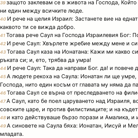
защото заклевам се в живота на Господа, Който
39
ни един между всичките люде.
И рече на целия Израил: Застанете вие на еднат
40
каквото ти се вижда добро.
Тогава рече Саул на Господа Израилевия Бог: П
41
И рече Саул: Хвърлете жребие между мене и син
42
Тогава Саул каза на Ионатана: Кажи ми какво си
43
ръката си; и, ето, трябва да умра!
И рече Саул: Така да направи Бог. да! и повече
44
А людете рекоха на Саула: Ионатан ли ще умре,
45
Господа, нито един косъм от главата му няма да п
Тогава Саул се върна от преследването на фили
46
А Саул, като бе поел царуването над Израиля, 
47
совските царе, и против филистимците; и на къде
и като действуваше бързо порази и Амалика, и и
48
А синовете на Саула бяха: Ионатан, Иисуй и Ме
49
младата.