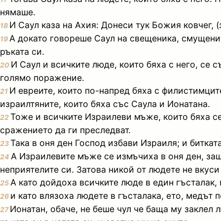
нямаше.
И Саул каза на Ахия: Донеси тук Божия ковчег, 
18
А докато говореше Саул на свещеника, смущени
19
ръката си.
И Саул и всичките люде, които бяха с него, се 
20
голямо поражение.
И евреите, които по-напред бяха с филистимците
21
израилтяните, които бяха със Саула и Ионатана.
Тоже и всичките Израилеви мъже, които бяха се
22
сражението да ги преследват.
Така в оня ден Господ избави Израиля; и биткат
23
А Израилевите мъже се измъчиха в оня ден, защ
24
неприятелите си. Затова никой от людете не вкуси
А като дойдоха всичките люде в един гъсталак,
25
и като влязоха людете в гъсталака, ето, медът 
26
Ионатан, обаче, не беше чул че баща му заклел л
27