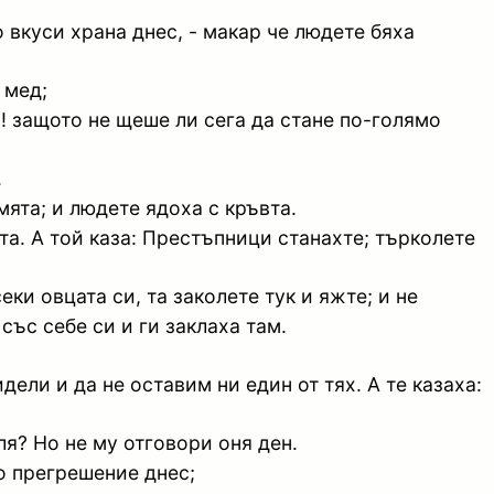
о вкуси храна днес, - макар че людете бяха
 мед;
и! защото не щеше ли сега да стане по-голямо
.
мята; и людете ядоха с кръвта.
та. А той каза: Престъпници станахте; търколете
ки овцата си, та заколете тук и яжте; и не
със себе си и ги заклаха там.
ели и да не оставим ни един от тях. А те казаха:
я? Но не му отговори оня ден.
ло прегрешение днес;