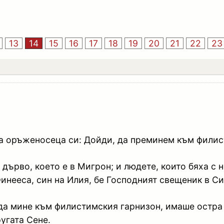
13
14
15
16
17
18
19
20
21
22
23
ка оръженосеца си: Дойди, да преминем към филис
 дърво, което е в Мигрон; и людете, които бяха с 
Финееса, син на Илия, бе Господният свещеник в С
а мине към филистимския гарнизон, имаше остра ск
ругата Сене.