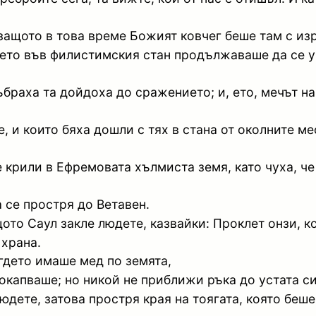
(защото в това време Божият ковчег беше там с из
ето във филистимския стан продължаваше да се ув
събраха та дойдоха до сражението; и, ето, мечът н
, и които бяха дошли с тях в стана от околните м
 крили в Ефремовата хълмиста земя, като чуха, че 
а се простря до Ветавен.
ото Саул закле людете, казвайки: Проклет онзи, ко
 храна.
 гдето имаше мед по земята,
покапваше; но никой не приближи ръка до устата си
юдете, затова простря края на тоягата, която беше 