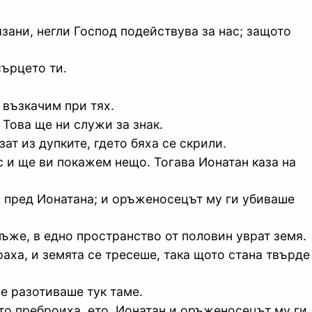
зани, негли Господ подействува за нас; защото
сърцето ти.
 възкачим при тях.
 Това ще ни служи за знак.
ат из дупките, гдето бяха се скрили.
с и ще ви покажем нещо. Тогава Ионатан каза на
ха пред Ионатана; и оръженосецът му ги убиваше
ъже, в едно пространство от половин уврат земя.
раха, и земята се тресеше, така щото стана твърде
е разотиваше тук таме.
като преброиха, ето, Ионатан и оръженосецът му ги