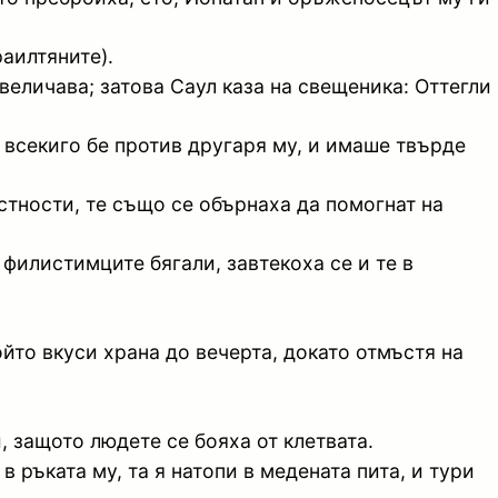
раилтяните).
еличава; затова Саул каза на свещеника: Оттегли
а всекиго бе против другаря му, и имаше твърде
естности, те също се обърнаха да помогнат на
филистимците бягали, завтекоха се и те в
йто вкуси храна до вечерта, докато отмъстя на
, защото людете се бояха от клетвата.
в ръката му, та я натопи в медената пита, и тури