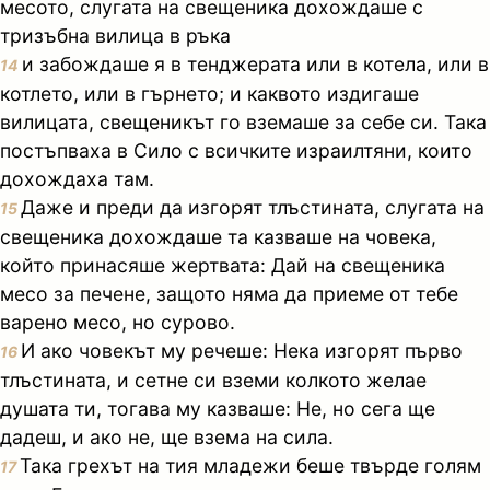
месото, слугата на свещеника дохождаше с
тризъбна вилица в ръка
и забождаше я в тенджерата или в котела, или в
14
котлето, или в гърнето; и каквото издигаше
вилицата, свещеникът го вземаше за себе си. Така
постъпваха в Сило с всичките израилтяни, които
дохождаха там.
Даже и преди да изгорят тлъстината, слугата на
15
свещеника дохождаше та казваше на човека,
който принасяше жертвата: Дай на свещеника
месо за печене, защото няма да приеме от тебе
варено месо, но сурово.
И ако човекът му речеше: Нека изгорят първо
16
тлъстината, и сетне си вземи колкото желае
душата ти, тогава му казваше: Не, но сега ще
дадеш, и ако не, ще взема на сила.
Така грехът на тия младежи беше твърде голям
17