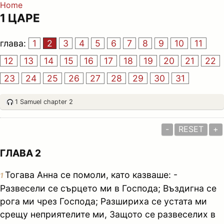
Home
1 ЦАРЕ
глава:
1
2
3
4
5
6
7
8
9
10
11
12
13
14
15
16
17
18
19
20
21
22
23
24
25
26
27
28
29
30
31
1 Samuel chapter 2
-
RESET
+
ГЛАВА 2
Тогава Анна се помоли, като казваше: -
1
Развесели се сърцето ми в Господа; Въздигна се
рога ми чрез Господа; Разшириха се устата ми
срещу неприятелите ми, Защото се развеселих в