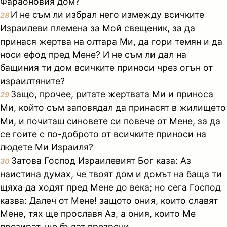
Фараоновия дом?
И не съм ли избрал него измежду всичките
28
Израилеви племена за Мой свещеник, за да
принася жертва на олтара Ми, да гори темян и да
носи ефод пред Мене? И не съм ли дал на
бащиния ти дом всичките приноси чрез огън от
израилтяните?
Защо, прочее, ритате жертвата Ми и приноса
29
Ми, който съм заповядал да принасят в жилището
Ми, и почиташ синовете си повече от Мене, за да
се гоите с по-доброто от всичките приноси на
людете Ми Израиля?
Затова Господ Израилевият Бог каза: Аз
30
наистина думах, че твоят дом и домът на баща ти
щяха да ходят пред Мене до века; но сега Господ
казва: Далеч от Мене! защото ония, които славят
Мене, тях ще прославя Аз, а ония, които Ме
презират, ще бъдат презрени.