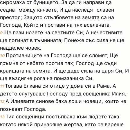
сиромаха от бунището, За да ги направи да
седнат между князете, И да наследят славен
престол; Защото стълбовете на земята са на
Господа, Който и постави на тях вселената.
Ще пази нозете на светиите Си; А нечестивите
9
ще погинат в тъмнината; Понеже със сила не ще
надделее човек.
Противниците на Господа ще се сломят; Ще
10
гръмне от небето против тях; Господ ще съди
краищата на земята, И ще даде сила на царя Си, И
ще въздигне рога на помазаника Си.
Тогава Елкана си отиде у дома си в Рама. А
11
детето слугуваше Господу пред свещеника Илия.
А Илиевите синове бяха лоши човеци, които не
12
познават Господа.
Тия свещеници постъпваха към людете така:
13
когато някой принасяше жертва, като се вареше