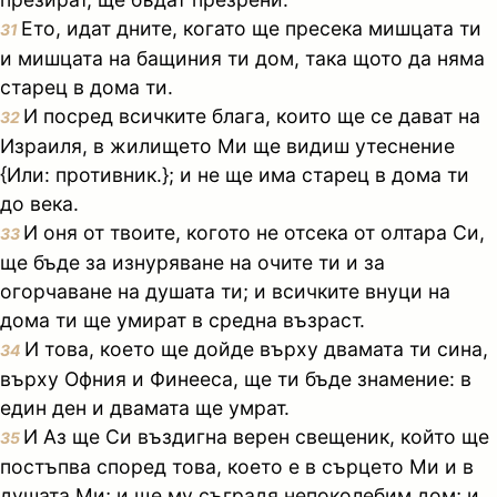
Ето, идат дните, когато ще пресека мишцата ти
31
и мишцата на бащиния ти дом, така щото да няма
старец в дома ти.
И посред всичките блага, които ще се дават на
32
Израиля, в жилището Ми ще видиш утеснение
{Или: противник.}; и не ще има старец в дома ти
до века.
И оня от твоите, когото не отсека от олтара Си,
33
ще бъде за изнуряване на очите ти и за
огорчаване на душата ти; и всичките внуци на
дома ти ще умират в средна възраст.
И това, което ще дойде върху двамата ти сина,
34
върху Офния и Финееса, ще ти бъде знамение: в
един ден и двамата ще умрат.
И Аз ще Си въздигна верен свещеник, който ще
35
постъпва според това, което е в сърцето Ми и в
душата Ми; и ще му съградя непоколебим дом; и