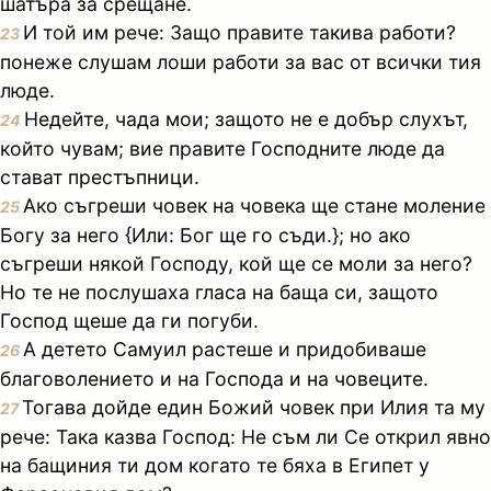
шатъра за срещане.
И той им рече: Защо правите такива работи?
23
понеже слушам лоши работи за вас от всички тия
люде.
Недейте, чада мои; защото не е добър слухът,
24
който чувам; вие правите Господните люде да
стават престъпници.
Ако съгреши човек на човека ще стане моление
25
Богу за него {Или: Бог ще го съди.}; но ако
съгреши някой Господу, кой ще се моли за него?
Но те не послушаха гласа на баща си, защото
Господ щеше да ги погуби.
А детето Самуил растеше и придобиваше
26
благоволението и на Господа и на човеците.
Тогава дойде един Божий човек при Илия та му
27
рече: Така казва Господ: Не съм ли Се открил явно
на бащиния ти дом когато те бяха в Египет у