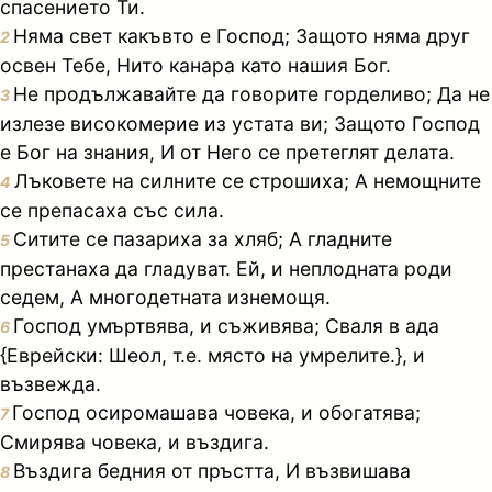
спасението Ти.
Няма свет какъвто е Господ; Защото няма друг
2
освен Тебе, Нито канара като нашия Бог.
Не продължавайте да говорите горделиво; Да не
3
излезе високомерие из устата ви; Защото Господ
е Бог на знания, И от Него се претеглят делата.
Лъковете на силните се строшиха; А немощните
4
се препасаха със сила.
Ситите се пазариха за хляб; А гладните
5
престанаха да гладуват. Ей, и неплодната роди
седем, А многодетната изнемощя.
Господ умъртвява, и съживява; Сваля в ада
6
{Еврейски: Шеол, т.е. място на умрелите.}, и
възвежда.
Господ осиромашава човека, и обогатява;
7
Смирява човека, и въздига.
Въздига бедния от пръстта, И възвишава
8