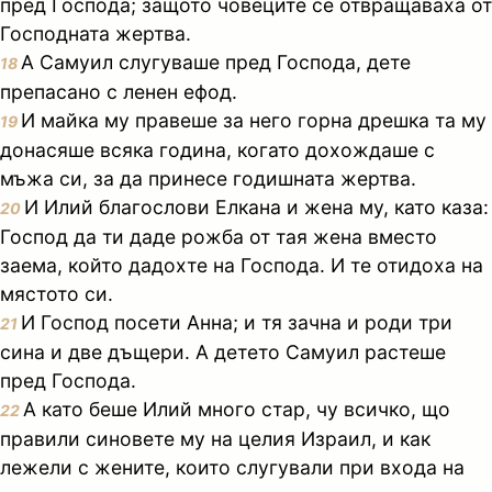
пред Господа; защото човеците се отвращаваха от
Господната жертва.
А Самуил слугуваше пред Господа, дете
18
препасано с ленен ефод.
И майка му правеше за него горна дрешка та му
19
донасяше всяка година, когато дохождаше с
мъжа си, за да принесе годишната жертва.
И Илий благослови Елкана и жена му, като каза:
20
Господ да ти даде рожба от тая жена вместо
заема, който дадохте на Господа. И те отидоха на
мястото си.
И Господ посети Анна; и тя зачна и роди три
21
сина и две дъщери. А детето Самуил растеше
пред Господа.
А като беше Илий много стар, чу всичко, що
22
правили синовете му на целия Израил, и как
лежели с жените, които слугували при входа на