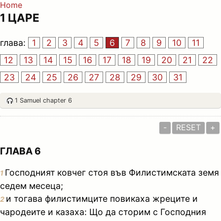
Home
1 ЦАРЕ
глава:
1
2
3
4
5
6
7
8
9
10
11
12
13
14
15
16
17
18
19
20
21
22
23
24
25
26
27
28
29
30
31
1 Samuel chapter 6
-
RESET
+
ГЛАВА 6
Господният ковчег стоя във Филистимската земя
1
седем месеца;
и тогава филистимците повикаха жреците и
2
чародеите и казаха: Що да сторим с Господния