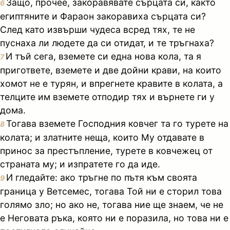
Защо, прочее, закоравявате сърцата си, както
6
египтяните и Фараон закоравиха сърцата си?
След като извърши чудеса всред тях, те не
пуснаха ли людете да си отидат, и те тръгнаха?
И тъй сега, вземете си една нова кола, та я
7
пригответе, вземете и две дойни крави, на които
хомот не е турян, и впрегнете кравите в колата, а
телците им вземете отподир тях и върнете ги у
дома.
Тогава вземете Господния ковчег та го турете на
8
колата; и златните неща, които Му отдавате в
принос за престъпление, турете в ковчежец от
страната му; и изпратете го да иде.
И гледайте: ако тръгне по пътя към своята
9
граница у Ветсемес, тогава Той ни е сторил това
голямо зло; но ако не, тогава ние ще знаем, че не
е Неговата ръка, която ни е поразила, но това ни е