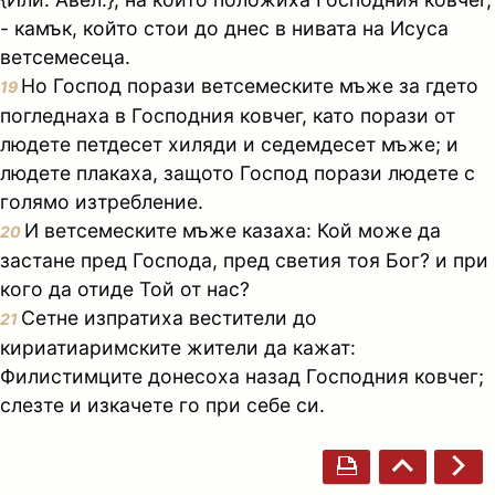
- камък, който стои до днес в нивата на Исуса
ветсемесеца.
Но Господ порази ветсемеските мъже за гдето
19
погледнаха в Господния ковчег, като порази от
людете петдесет хиляди и седемдесет мъже; и
людете плакаха, защото Господ порази людете с
голямо изтребление.
И ветсемеските мъже казаха: Кой може да
20
застане пред Господа, пред светия тоя Бог? и при
кого да отиде Той от нас?
Сетне изпратиха вестители до
21
кириатиаримските жители да кажат:
Филистимците донесоха назад Господния ковчег;
слезте и изкачете го при себе си.