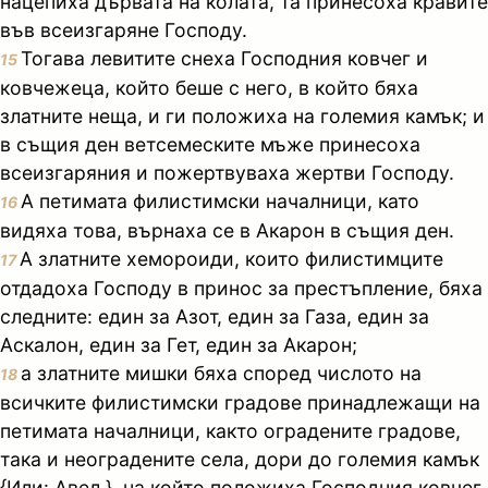
нацепиха дървата на колата, та принесоха кравите
във всеизгаряне Господу.
Тогава левитите снеха Господния ковчег и
15
ковчежеца, който беше с него, в който бяха
златните неща, и ги положиха на големия камък; и
в същия ден ветсемеските мъже принесоха
всеизгаряния и пожертвуваха жертви Господу.
А петимата филистимски началници, като
16
видяха това, върнаха се в Акарон в същия ден.
А златните хемороиди, които филистимците
17
отдадоха Господу в принос за престъпление, бяха
следните: един за Азот, един за Газа, един за
Аскалон, един за Гет, един за Акарон;
а златните мишки бяха според числото на
18
всичките филистимски градове принадлежащи на
петимата началници, както оградените градове,
така и неоградените села, дори до големия камък
{Или: Авел.}, на който положиха Господния ковчег,