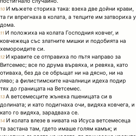
постигнало случайно.
И мъжете сториха така: взеха две дойни крави,
10
та ги впрегнаха в колата, а телците им затвориха у
дома.
И положиха на колата Господния ковчег, и
11
ковчежеца със златните мишки и подобията на
хемороидите си.
И кравите се отправиха по пътя направо за
12
Витсемес; все по друма вървяха, и ревяха, като
отиваха, без да се обръщат ни на дясно, ни на
ляво; а филистимските началници идеха подир
тях до границата на Ветсемес.
А ветсемесците жънеха пшеницата си в
13
долината; и като подигнаха очи, видяха ковчега, и
като го видяха, зарадваха се.
И колата влезе в нивата на Исуса ветсемесеца
14
та застана там, гдето имаше голям камък; и