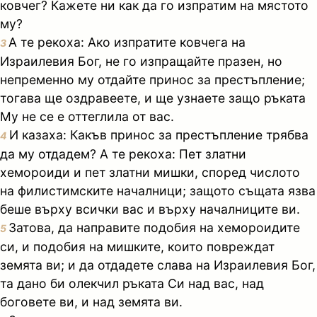
ковчег? Кажете ни как да го изпратим на мястото
му?
А те рекоха: Ако изпратите ковчега на
3
Израилевия Бог, не го изпращайте празен, но
непременно му отдайте принос за престъпление;
тогава ще оздравеете, и ще узнаете защо ръката
Му не се е оттеглила от вас.
И казаха: Какъв принос за престъпление трябва
4
да му отдадем? А те рекоха: Пет златни
хемороиди и пет златни мишки, според числото
на филистимските началници; защото същата язва
беше върху всички вас и върху началниците ви.
Затова, да направите подобия на хемороидите
5
си, и подобия на мишките, които повреждат
земята ви; и да отдадете слава на Израилевия Бог,
та дано би олекчил ръката Си над вас, над
боговете ви, и над земята ви.