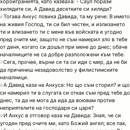
хороигранията, като казваха: - Саул порази
хилядите си, А Давид десетките си хиляди?
Тогава Анхус повика Давида, та му рече: В името
6
на живия Господ, ти си бил честен, и излизането
ти и влизането ти с мене във войската е угодно
пред очите ми; защото не съм намерил зло в тебе
от деня, когато си дошъл при мене до днес; обаче
началниците не са добре разположени към тебе.
Сега, прочее, върни се та си иди с мир, да не би
7
да причиниш незадоволство у филистимските
началници.
А Давид каза на Анхуса: Но що съм сторил? и що
8
си намерил ти в слугата си откак съм пред тебе до
днес, та да не мога да ида да воювам против
неприятелите на господаря си царя?
И Анхус в отговор каза на Давида: Зная, че си
9
угоден пред очите ми, като Божий ангел; все пак,