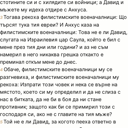
стотините си и с хилядите си войници; а Давид и
мъжете му идеха отдире с Анхуса.
Тогава рекоха филистимските военачалници: Що
3
търсят тука тия евреи? И Анхус каза на
филистимските военачалници: Това не е ли Давид,
слугата на Израилевия цар Саула, който е бил с
мене през тия дни или години? и аз не съм
намерил в него никаква грешка откакто е
преминал откъм мене до днес.
Обаче, филистимските военачалници му се
4
разгневиха, и филистимските военачалници му
рекоха: Изпрати този човек и нека се върне на
мястото, което си му определил и да не слиза с
нас в битката, да не би в боя да ни стане
противник; защото как би се примирил този с
господаря си, ако не с главите на тия мъже?
Той не е ли Давид, за когото пееха ответно в
5