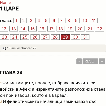
Home
1 ЦАРЕ
глава:
1
2
3
4
5
6
7
8
9
10
11
12
13
14
15
16
17
18
19
20
21
22
23
24
25
26
27
28
29
30
31
1 Samuel chapter 29
-
RESET
+
ГЛАВА 29
Филистимците, прочее, събраха всичките си
1
войски в Афек; а израилтяните разположиха стана
си при извора, който е в Езраел.
И филистимските началници заминаваха със
2