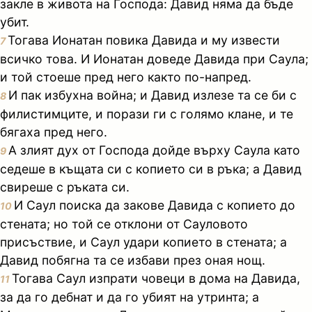
закле в живота на Господа: Давид няма да бъде
убит.
Тогава Ионатан повика Давида и му извести
7
всичко това. И Ионатан доведе Давида при Саула;
и той стоеше пред него както по-напред.
И пак избухна война; и Давид излезе та се би с
8
филистимците, и порази ги с голямо клане, и те
бягаха пред него.
А злият дух от Господа дойде върху Саула като
9
седеше в къщата си с копието си в ръка; а Давид
свиреше с ръката си.
И Саул поиска да закове Давида с копието до
10
стената; но той се отклони от Сауловото
присъствие, и Саул удари копието в стената; а
Давид побягна та се избави през оная нощ.
Тогава Саул изпрати човеци в дома на Давида,
11
за да го дебнат и да го убият на утринта; а