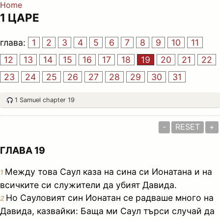
Home
1 ЦАРЕ
глава:
1
2
3
4
5
6
7
8
9
10
11
12
13
14
15
16
17
18
19
20
21
22
23
24
25
26
27
28
29
30
31
1 Samuel chapter 19
-
RESET
+
ГЛАВА 19
Между това Саул каза на сина си Ионатана и на
1
всичките си служители да убият Давида.
Но Сауловият син Ионатан се радваше много на
2
Давида, казвайки: Баща ми Саул търси случай да