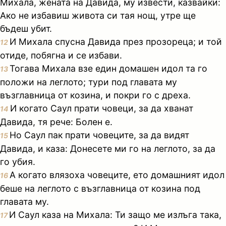
Михала, жената на Давида, му извести, казвайки:
Ако не избавиш живота си тая нощ, утре ще
бъдеш убит.
И Михала спусна Давида през прозореца; и той
12
отиде, побягна и се избави.
Тогава Михала взе един домашен идол та го
13
положи на леглото; тури под главата му
възглавница от козина, и покри го с дреха.
И когато Саул прати човеци, за да хванат
14
Давида, тя рече: Болен е.
Но Саул пак прати човеците, за да видят
15
Давида, и каза: Донесете ми го на леглото, за да
го убия.
А когато влязоха човеците, ето домашният идол
16
беше на леглото с възглавница от козина под
главата му.
И Саул каза на Михала: Ти защо ме излъга така,
17