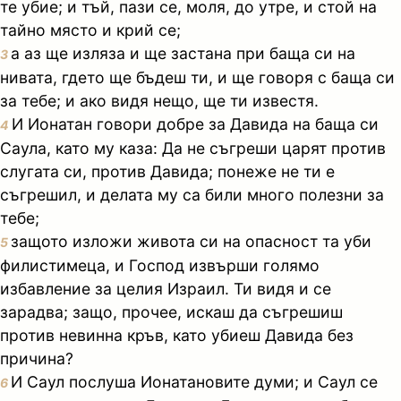
те убие; и тъй, пази се, моля, до утре, и стой на
тайно място и крий се;
а аз ще изляза и ще застана при баща си на
3
нивата, гдето ще бъдеш ти, и ще говоря с баща си
за тебе; и ако видя нещо, ще ти известя.
И Ионатан говори добре за Давида на баща си
4
Саула, като му каза: Да не съгреши царят против
слугата си, против Давида; понеже не ти е
съгрешил, и делата му са били много полезни за
тебе;
защото изложи живота си на опасност та уби
5
филистимеца, и Господ извърши голямо
избавление за целия Израил. Ти видя и се
зарадва; защо, прочее, искаш да съгрешиш
против невинна кръв, като убиеш Давида без
причина?
И Саул послуша Ионатановите думи; и Саул се
6