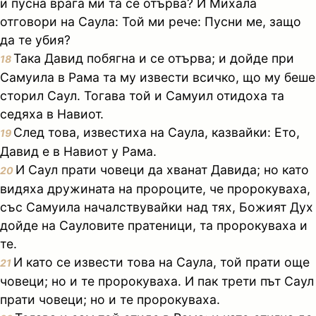
и пусна врага ми та се отърва? И Михала
отговори на Саула: Той ми рече: Пусни ме, защо
да те убия?
Така Давид побягна и се отърва; и дойде при
18
Самуила в Рама та му извести всичко, що му беше
сторил Саул. Тогава той и Самуил отидоха та
седяха в Навиот.
След това, известиха на Саула, казвайки: Ето,
19
Давид е в Навиот у Рама.
И Саул прати човеци да хванат Давида; но като
20
видяха дружината на пророците, че пророкуваха,
със Самуила началствувайки над тях, Божият Дух
дойде на Сауловите пратеници, та пророкуваха и
те.
И като се извести това на Саула, той прати още
21
човеци; но и те пророкуваха. И пак трети път Саул
прати човеци; но и те пророкуваха.