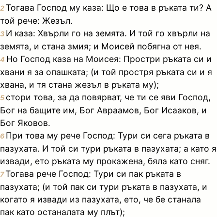
Тогава Господ му каза: Що е това в ръката ти? А
2
той рече: Жезъл.
И каза: Хвърли го на земята. И той го хвърли на
3
земята, и стана змия; и Моисей побягна от нея.
Но Господ каза на Моисея: Простри ръката си и
4
хвани я за опашката; (и той простря ръката си и я
хвана, и тя стана жезъл в ръката му);
стори това, за да повярват, че ти се яви Господ,
5
Бог на бащите им, Бог Авраамов, Бог Исааков, и
Бог Яковов.
При това му рече Господ: Тури си сега ръката в
6
пазухата. И той си тури ръката в пазухата; а като я
извади, ето ръката му прокажена, бяла като сняг.
Тогава рече Господ: Тури си пак ръката в
7
пазухата; (и той пак си тури ръката в пазухата, и
когато я извади из пазухата, ето, че бе станала
пак като останалата му плът);