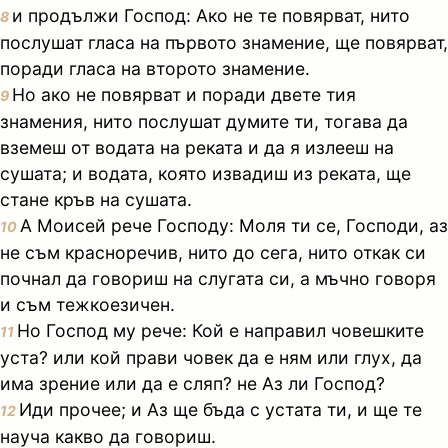
и продължи Господ: Ако не те повярват, нито
8
послушат гласа на първото знамение, ще повярват,
поради гласа на второто знамение.
Но ако не повярват и поради двете тия
9
знамения, нито послушат думите ти, тогава да
вземеш от водата на реката и да я излееш на
сушата; и водата, която извадиш из реката, ще
стане кръв на сушата.
А Моисей рече Господу: Моля ти се, Господи, аз
10
не съм красноречив, нито до сега, нито откак си
почнал да говориш на слугата си, а мъчно говоря
и съм тежкоезичен.
Но Господ му рече: Кой е направил човешките
11
уста? или кой прави човек да е ням или глух, да
има зрение или да е сляп? не Аз ли Господ?
Иди прочее; и Аз ще бъда с устата ти, и ще те
12
науча какво да говориш.