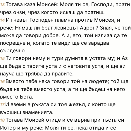
Тогава каза Моисей: Моля ти се, Господи, прати
13
чрез онзи, чрез когото искаш да пратиш.
И гневът Господен пламна против Моисея, и
14
рече: Нямаш ли брат левиецът Аарон? Зная, че той
може да говори добре. А и, ето, той излиза да те
посрещне и, когато те види ще се зарадва
сърдечно.
Ти говори нему и тури думите в устата му; и Аз
15
ще бъда с твоите уста и с неговите уста, и ще ви
науча що трябва да правите.
Вместо тебе нека говори той на людете; той ще
16
бъде на тебе вместо уста, а ти ще бъдеш на него
вместо Бога.
И вземи в ръката си тоя жезъл, с който ще
17
вършиш знаменията.
Тогава Моисей отиде и се върна при тъста си
18
Иотор и му рече: Моля ти се, нека отида и се