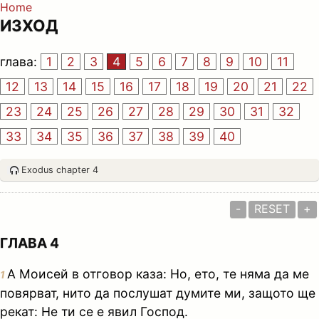
Home
ИЗХОД
глава:
1
2
3
4
5
6
7
8
9
10
11
12
13
14
15
16
17
18
19
20
21
22
23
24
25
26
27
28
29
30
31
32
33
34
35
36
37
38
39
40
Exodus chapter 4
-
RESET
+
ГЛАВА 4
А Моисей в отговор каза: Но, ето, те няма да ме
1
повярват, нито да послушат думите ми, защото ще
рекат: Не ти се е явил Господ.