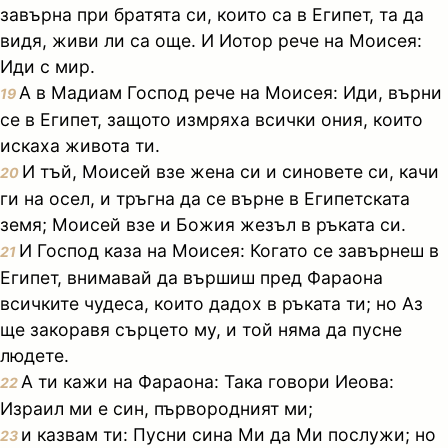
завърна при братята си, които са в Египет, та да
видя, живи ли са още. И Иотор рече на Моисея:
Иди с мир.
А в Мадиам Господ рече на Моисея: Иди, върни
19
се в Египет, защото измряха всички ония, които
искаха живота ти.
И тъй, Моисей взе жена си и синовете си, качи
20
ги на осел, и тръгна да се върне в Египетската
земя; Моисей взе и Божия жезъл в ръката си.
И Господ каза на Моисея: Когато се завърнеш в
21
Египет, внимавай да вършиш пред Фараона
всичките чудеса, които дадох в ръката ти; но Аз
ще закоравя сърцето му, и той няма да пусне
людете.
А ти кажи на Фараона: Така говори Иеова:
22
Израил ми е син, първородният ми;
и казвам ти: Пусни сина Ми да Ми послужи; но
23