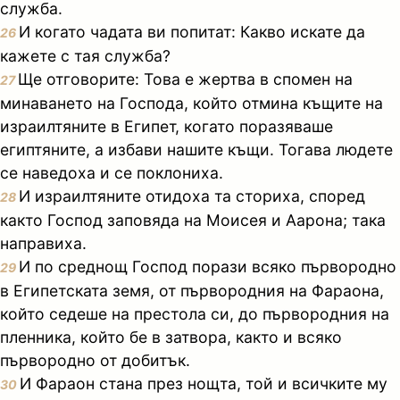
служба.
И когато чадата ви попитат: Какво искате да
26
кажете с тая служба?
Ще отговорите: Това е жертва в спомен на
27
минаването на Господа, който отмина къщите на
израилтяните в Египет, когато поразяваше
египтяните, а избави нашите къщи. Тогава людете
се наведоха и се поклониха.
И израилтяните отидоха та сториха, според
28
както Господ заповяда на Моисея и Аарона; така
направиха.
И по среднощ Господ порази всяко първородно
29
в Египетската земя, от първородния на Фараона,
който седеше на престола си, до първородния на
пленника, който бе в затвора, както и всяко
първородно от добитък.
И Фараон стана през нощта, той и всичките му
30