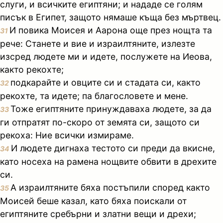
слуги, и всичките египтяни; и нададе се голям
писък в Египет, защото нямаше къща без мъртвец.
И повика Моисея и Аарона още през нощта та
31
рече: Станете и вие и израилтяните, излезте
изсред людете ми и идете, послужете на Иеова,
както рекохте;
подкарайте и овците си и стадата си, както
32
рекохте, та идете; па благословете и мене.
Тоже египтяните принуждаваха людете, за да
33
ги отпратят по-скоро от земята си, защото си
рекоха: Ние всички измираме.
И людете дигнаха тестото си преди да вкисне,
34
като носеха на рамена нощвите обвити в дрехите
си.
А израилтяните бяха постъпили според както
35
Моисей беше казал, като бяха поискали от
египтяните сребърни и златни вещи и дрехи;