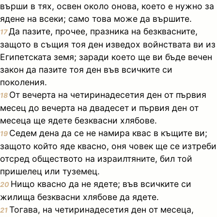
върши в тях, освен около онова, което е нужно за
ядене на всеки; само това може да вършите.
Да пазите, прочее, празника на безквасните,
17
защото в същия тоя ден изведох войнствата ви из
Египетската земя; заради което ще ви бъде вечен
закон да пазите тоя ден във всичките си
поколения.
От вечерта на четиринадесетия ден от първия
18
месец до вечерта на двадесет и първия ден от
месеца ще ядете безквасни хлябове.
Седем дена да се не намира квас в къщите ви;
19
защото който яде квасно, оня човек ще се изтреби
отсред обществото на израилтяните, бил той
пришелец или туземец.
Нищо квасно да не ядете; във всичките си
20
жилища безквасни хлябове да ядете.
Тогава, на четиринадесетия ден от месеца,
21