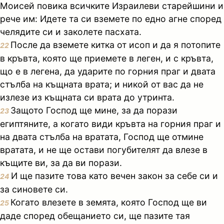
Моисей повика всичките Израилеви старейшини и
рече им: Идете та си вземете по едно агне според
челядите си и заколете пасхата.
После да вземете китка от исоп и да я потопите
22
в кръвта, която ще приемете в леген, и с кръвта,
що е в легена, да ударите по горния праг и двата
стълба на къщната врата; и никой от вас да не
излезе из къщната си врата до утринта.
Защото Господ ще мине, за да порази
23
египтяните, а когато види кръвта на горния праг и
на двата стълба на вратата, Господ ще отмине
вратата, и не ще остави погубителят да влезе в
къщите ви, за да ви порази.
И ще пазите това като вечен закон за себе си и
24
за синовете си.
Когато влезете в земята, която Господ ще ви
25
даде според обещанието си, ще пазите тая