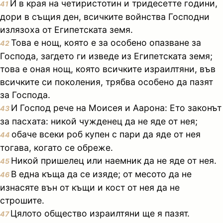
И в края на четиристотин и тридесетте години,
41
дори в същия ден, всичките войнства Господни
излязоха от Египетската земя.
Това е нощ, която е за особено опазване за
42
Господа, загдето ги изведе из Египетската земя;
това е оная нощ, която всичките израилтяни, във
всичките си поколения, трябва особено да пазят
за Господа.
И Господ рече на Моисея и Аарона: Ето законът
43
за пасхата: никой чужденец да не яде от нея;
обаче всеки роб купен с пари да яде от нея
44
тогава, когато се обреже.
Никой пришелец или наемник да не яде от нея.
45
В една къща да се изяде; от месото да не
46
изнасяте вън от къщи и кост от нея да не
строшите.
Цялото общество израилтяни ще я пазят.
47