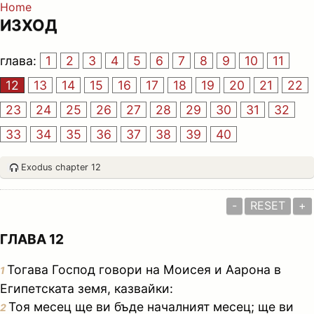
Home
ИЗХОД
глава:
1
2
3
4
5
6
7
8
9
10
11
12
13
14
15
16
17
18
19
20
21
22
23
24
25
26
27
28
29
30
31
32
33
34
35
36
37
38
39
40
Exodus chapter 12
-
RESET
+
ГЛАВА 12
Тогава Господ говори на Моисея и Аарона в
1
Египетската земя, казвайки:
Тоя месец ще ви бъде началният месец; ще ви
2