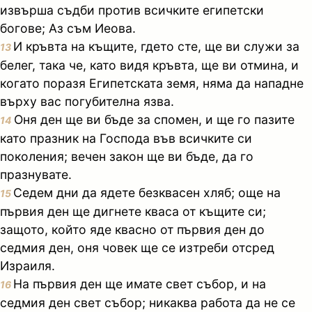
извърша съдби против всичките египетски
богове; Аз съм Иеова.
И кръвта на къщите, гдето сте, ще ви служи за
13
белег, така че, като видя кръвта, ще ви отмина, и
когато поразя Египетската земя, няма да нападне
върху вас погубителна язва.
Оня ден ще ви бъде за спомен, и ще го пазите
14
като празник на Господа във всичките си
поколения; вечен закон ще ви бъде, да го
празнувате.
Седем дни да ядете безквасен хляб; още на
15
първия ден ще дигнете кваса от къщите си;
защото, който яде квасно от първия ден до
седмия ден, оня човек ще се изтреби отсред
Израиля.
На първия ден ще имате свет събор, и на
16
седмия ден свет събор; никаква работа да не се