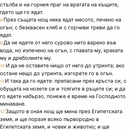
стълба и на горния праг на вратата на къщите,
гдето ще го ядат.
През същата нощ нека ядат месото, печено на
8
огън; с безквасен хляб и с горчиви треви да го
ядат.
Да не ядете от него сурово нито варено във
9
вода, но изпечено на огън, с главата му, краката
му и дреболиите му.
И да не оставите нищо от него до утринта; ако
10
остане нещо до утринта, изгорете го в огън.
И така да го ядете: препасани през кръста си, с
11
обущата на нозете си и тоягите в ръцете си; и да
го ядете набързо, понеже е време на Господното
минаване.
Защото в оная нощ ще мина през Египетската
12
земя, и ще поразя всяко първородно в
Египетската земя, и човек и животно; и ще