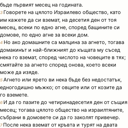
бъде първият месец на годината.
Говорете на цялото Израилево общество, като
3
им кажете да си вземат, на десетия ден от тоя
месец, всеки по едно агне, според бащините си
домове, по едно агне за всеки дом.
Но ако домашните са малцина за агнето, тогава
4
домакинът и най-ближният до къщата му съсед
нека го вземат, според числото на човеците в тях;
смятайте за агнето според онова, което всеки
може да изяде.
Агнето или ярето ви нека бъде без недостатък,
5
едногодишно мъжко; от овците или от козите да
го вземете.
И да го пазите до четиринадесетия ден от същия
6
месец; тогава цялото общество на израилтяните,
събрани в домовете си да го заколят привечер.
После нека вземат от кръвта и турят на двата
7