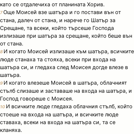
като се отдалечиха от планината Хорив.
Още Моисей взе шатъра и го постави вън от
7
стана, далеч от стана, и нарече го Шатър за
Срещане, та всеки, който търсеше Господа
излизаше при шатъра за срещане, който беше вън
от стана.
И когато Моисей излизаше към шатъра, всичките
8
люде станаха та стояха, всеки при входа на
шатъра си, и гледаха след Моисея догде влезе в
шатъра.
И когато влезеше Моисей в шатъра, облачният
9
стълб слизаше и заставаше на входа на шатъра, и
Господ говореше с Моисея.
И всичките люде гледаха облачния стълб, който
10
стоеше на входа на шатъра, и всичките люде
ставаха, всеки на входа на шатъра си, та се
кланяха.