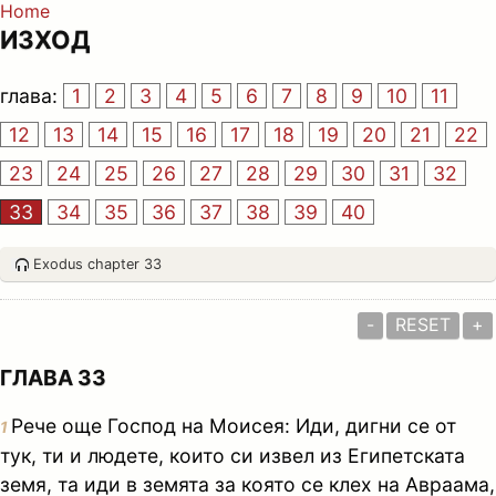
Home
ИЗХОД
глава:
1
2
3
4
5
6
7
8
9
10
11
12
13
14
15
16
17
18
19
20
21
22
23
24
25
26
27
28
29
30
31
32
33
34
35
36
37
38
39
40
Exodus chapter 33
-
RESET
+
ГЛАВА 33
Рече още Господ на Моисея: Иди, дигни се от
1
тук, ти и людете, които си извел из Египетската
земя, та иди в земята за която се клех на Авраама,