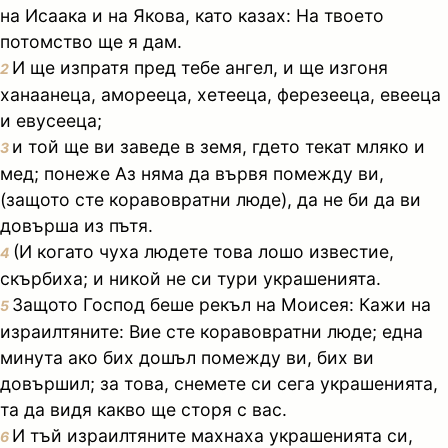
на Исаака и на Якова, като казах: На твоето
потомство ще я дам.
И ще изпратя пред тебе ангел, и ще изгоня
2
ханаанеца, аморееца, хетееца, ферезееца, евееца
и евусееца;
и той ще ви заведе в земя, гдето текат мляко и
3
мед; понеже Аз няма да вървя помежду ви,
(защото сте коравовратни люде), да не би да ви
довърша из пътя.
(И когато чуха людете това лошо известие,
4
скърбиха; и никой не си тури украшенията.
Защото Господ беше рекъл на Моисея: Кажи на
5
израилтяните: Вие сте коравовратни люде; една
минута ако бих дошъл помежду ви, бих ви
довършил; за това, снемете си сега украшенията,
та да видя какво ще сторя с вас.
И тъй израилтяните махнаха украшенията си,
6