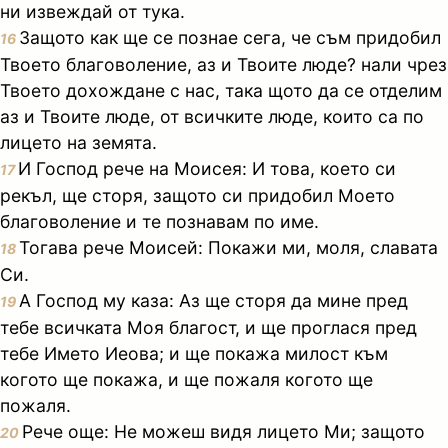
ни извеждай от тука.
Защото как ще се познае сега, че съм придобил
16
Твоето благоволение, аз и Твоите люде? нали чрез
Твоето дохождане с нас, така щото да се отделим
аз и Твоите люде, от всичките люде, които са по
лицето на земята.
И Господ рече на Моисея: И това, което си
17
рекъл, ще сторя, защото си придобил Моето
благоволение и те познавам по име.
Тогава рече Моисей: Покажи ми, моля, славата
18
Си.
А Господ му каза: Аз ще сторя да мине пред
19
тебе всичката Моя благост, и ще проглася пред
тебе Името Иеова; и ще покажа милост към
когото ще покажа, и ще пожаля когото ще
пожаля.
Рече още: Не можеш видя лицето Ми; защото
20