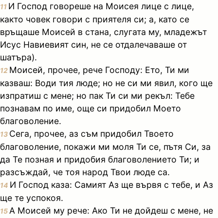
И Господ говореше на Моисея лице с лице,
11
както човек говори с приятеля си; а, като се
връщаше Моисей в стана, слугата му, младежът
Исус Навиевият син, не се отдалечаваше от
шатъра).
Моисей, прочее, рече Господу: Ето, Ти ми
12
казваш: Води тия люде; но не си ми явил, кого ще
изпратиш с мене; но пак Ти си ми рекъл: Тебе
познавам по име, още си придобил Моето
благоволение.
Сега, прочее, аз съм придобил Твоето
13
благоволение, покажи ми моля Ти се, пътя Си, за
да Те позная и придобия благоволението Ти; и
разсъждай, че тоя народ Твои люде са.
И Господ каза: Самият Аз ще вървя с тебе, и Аз
14
ще те успокоя.
А Моисей му рече: Ако Ти не дойдеш с мене, не
15