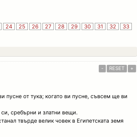
24
25
26
27
28
29
30
31
32
33
-
RESET
+
и пусне от тука; когато ви пусне, съвсем ще ви
 си, сребърни и златни вещи.
танал твърде велик човек в Египетската земя