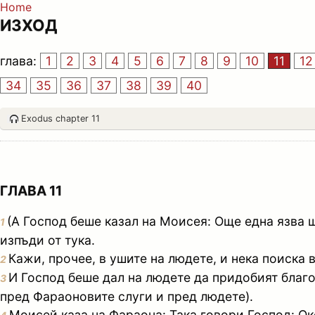
Home
ИЗХОД
глава:
1
2
3
4
5
6
7
8
9
10
11
12
34
35
36
37
38
39
40
Exodus chapter 11
ГЛАВА 11
(А Господ беше казал на Моисея: Още една язва щ
1
изпъди от тука.
Кажи, прочее, в ушите на людете, и нека поиска 
2
И Господ беше дал на людете да придобият благо
3
пред Фараоновите слуги и пред людете).
Моисей каза на Фараона: Така говори Господ: Ок