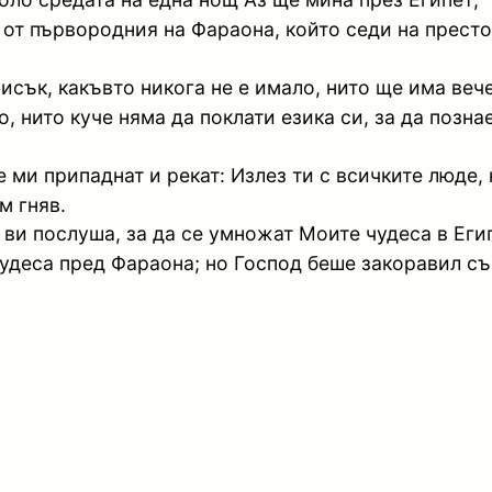
 от първородния на Фараона, който седи на престол
исък, какъвто никога не е имало, нито ще има вече
, нито куче няма да поклати езика си, за да позна
 ми припаднат и рекат: Излез ти с всичките люде, 
м гняв.
 ви послуша, за да се умножат Моите чудеса в Еги
удеса пред Фараона; но Господ беше закоравил съ