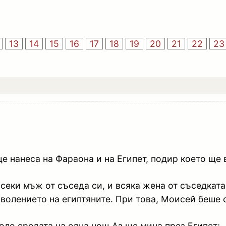
13
14
15
16
17
18
19
20
21
22
23
е нанеса на Фараона и на Египет, подир което ще в
всеки мъж от съседа си, и всяка жена от съседката
волението на египтяните. При това, Моисей беше с
оло средата на една нощ Аз ще мина през Египет;