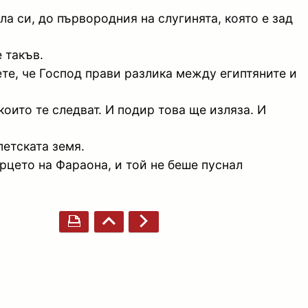
а си, до първородния на слугинята, която е зад
 такъв.
ете, че Господ прави разлика между египтяните и
които те следват. И подир това ще изляза. И
петската земя.
рцето на Фараона, и той не беше пуснал