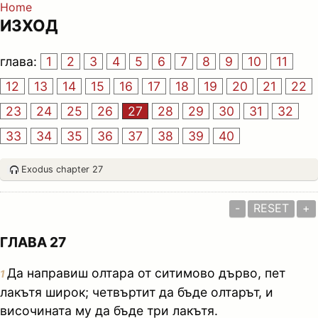
Home
ИЗХОД
глава:
1
2
3
4
5
6
7
8
9
10
11
12
13
14
15
16
17
18
19
20
21
22
23
24
25
26
27
28
29
30
31
32
33
34
35
36
37
38
39
40
Exodus chapter 27
-
RESET
+
ГЛАВА 27
Да направиш олтара от ситимово дърво, пет
1
лакътя широк; четвъртит да бъде олтарът, и
височината му да бъде три лакътя.