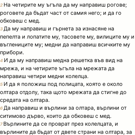
На четирите му ъгъла да му направиш рогове;
2
роговете да бъдат част от самия него; и да го
обковеш с мед.
Да му направиш и гърнета за изнасяне на
3
пепелта и лопатите му, тасовете му, вилиците му и
въглениците му; медни да направиш всичките му
прибори.
И да му направиш медна решетка във вид на
4
мрежа, и на четирите ъгъла на мрежата да
направиш четири медни колелца.
И да я положиш под полицата, която е около
5
олтара отдолу, така щото мрежата да стигне до
средата на олтара.
Да направиш и върлини за олтара, върлини от
6
ситимово дърво, които да обковеш с мед.
Върлините да се проврат през колелцата, и
7
върлините да бъдат от двете страни на олтара, за