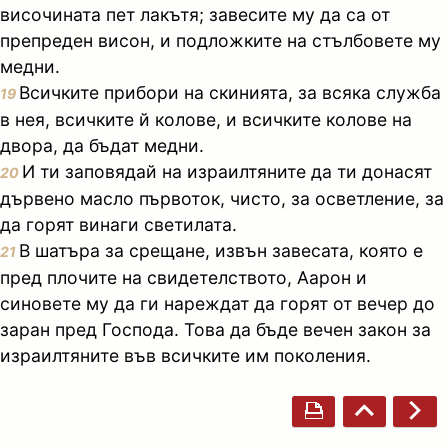
височината пет лакътя; завесите му да са от
препреден висон, и подложките на стълбовете му
медни.
Всичките прибори на скинията, за всяка служба
19
в нея, всичките й колове, и всичките колове на
двора, да бъдат медни.
И ти заповядай на израилтяните да ти донасят
20
дървено масло първоток, чисто, за осветление, за
да горят винаги светилата.
В шатъра за срещане, извън завесата, която е
21
пред плочите на свидетелството, Аарон и
синовете му да ги нареждат да горят от вечер до
заран пред Господа. Това да бъде вечен закон за
израилтяните във всичките им поколения.