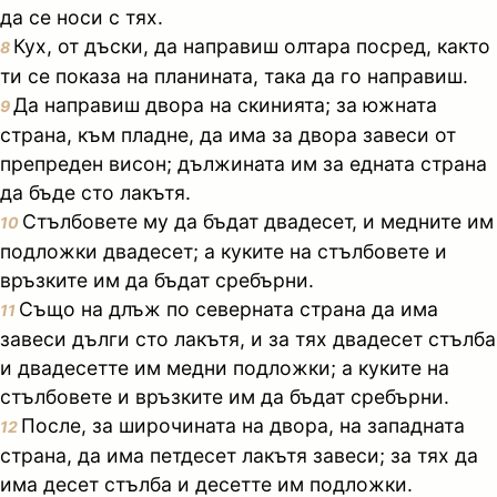
да се носи с тях.
Кух, от дъски, да направиш олтара посред, както
8
ти се показа на планината, така да го направиш.
Да направиш двора на скинията; за южната
9
страна, към пладне, да има за двора завеси от
препреден висон; дължината им за едната страна
да бъде сто лакътя.
Стълбовете му да бъдат двадесет, и медните им
10
подложки двадесет; а куките на стълбовете и
връзките им да бъдат сребърни.
Също на длъж по северната страна да има
11
завеси дълги сто лакътя, и за тях двадесет стълба
и двадесетте им медни подложки; а куките на
стълбовете и връзките им да бъдат сребърни.
После, за широчината на двора, на западната
12
страна, да има петдесет лакътя завеси; за тях да
има десет стълба и десетте им подложки.