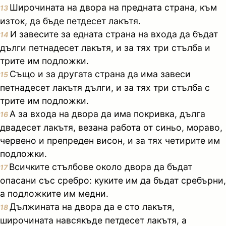
Широчината на двора на предната страна, към
13
изток, да бъде петдесет лакътя.
И завесите за едната страна на входа да бъдат
14
дълги петнадесет лакътя, и за тях три стълба и
трите им подложки.
Също и за другата страна да има завеси
15
петнадесет лакътя дълги, и за тях три стълба с
трите им подложки.
А за входа на двора да има покривка, дълга
16
двадесет лакътя, везана работа от синьо, мораво,
червено и препреден висон, и за тях четирите им
подложки.
Всичките стълбове около двора да бъдат
17
опасани със сребро: куките им да бъдат сребърни,
а подложките им медни.
Дължината на двора да е сто лакътя,
18
широчината навсякъде петдесет лакътя, а